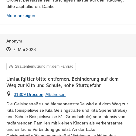
Grobes, bei Nässe sehr rutschiges Pflaster auf dem Radweg. 
Bitte asphaltieren. Danke
Mehr anzeigen
Anonym
Zeitpunkt des Erstellens
Zeitpunkt des Erstellens
Zur Äußerung
7. Mai 2023
Kategorie
Straßenbenutzung mit dem Fahrrad
Umlaufgitter bitte entfernen, Behinderung auf dem
Weg zur Kita und Schule, hohe Sturzgefahr
Ort
01309 Dresden, Altstriesen
Die Geisingstraße und Alemannenstraße wird auf dem Weg zur 
Kita (beispielsweise Kita Geisingstraße und Kita Spenerstraße) 
und Schule Beispielsweise 51. Grundschule) sehr intensiv von 
radfahrenden Familien mit kleinen Kindern als verkehrsarme 
und einfache Verbindung genutzt. An der Ecke 
Geisingstraße/Alemannenstraße/Altstriesen, in Höhe des 