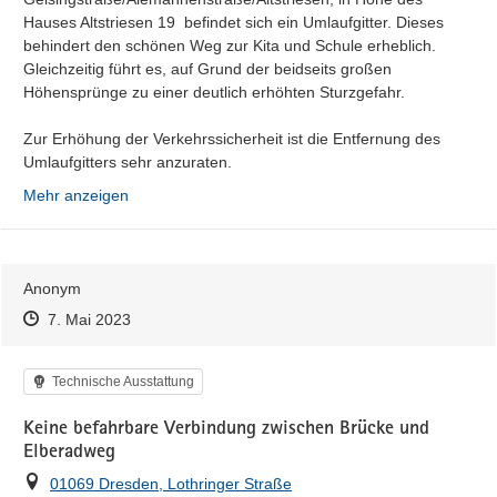
Hauses Altstriesen 19  befindet sich ein Umlaufgitter. Dieses 
behindert den schönen Weg zur Kita und Schule erheblich. 
Gleichzeitig führt es, auf Grund der beidseits großen 
Höhensprünge zu einer deutlich erhöhten Sturzgefahr.

Zur Erhöhung der Verkehrssicherheit ist die Entfernung des 
Umlaufgitters sehr anzuraten.
Mehr anzeigen
Anonym
Zeitpunkt des Erstellens
Zeitpunkt des Erstellens
Zur Äußerung
7. Mai 2023
Kategorie
Technische Ausstattung
Keine befahrbare Verbindung zwischen Brücke und
Elberadweg
Ort
01069 Dresden, Lothringer Straße