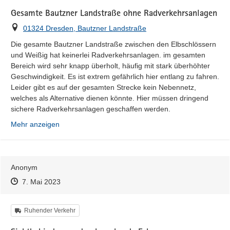
Gesamte Bautzner Landstraße ohne Radverkehrsanlagen
Ort
01324 Dresden, Bautzner Landstraße
Die gesamte Bautzner Landstraße zwischen den Elbschlössern 
und Weißig hat keinerlei Radverkehrsanlagen. im gesamten 
Bereich wird sehr knapp überholt, häufig mit stark überhöhter 
Geschwindigkeit. Es ist extrem gefährlich hier entlang zu fahren. 
Leider gibt es auf der gesamten Strecke kein Nebennetz, 
welches als Alternative dienen könnte. Hier müssen dringend 
sichere Radverkehrsanlagen geschaffen werden.
Mehr anzeigen
Anonym
Zeitpunkt des Erstellens
Zeitpunkt des Erstellens
Zur Äußerung
7. Mai 2023
Kategorie
Ruhender Verkehr