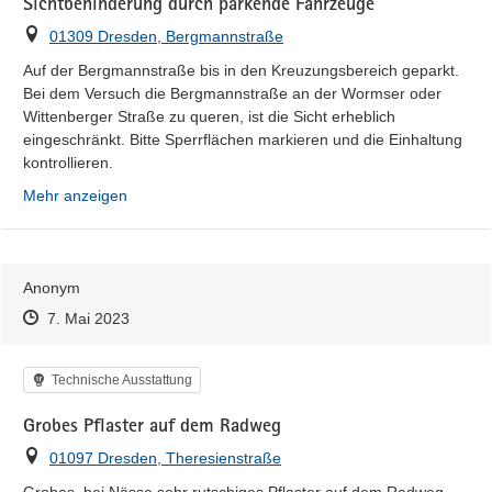
Sichtbehinderung durch parkende Fahrzeuge
Ort
01309 Dresden, Bergmannstraße
Auf der Bergmannstraße bis in den Kreuzungsbereich geparkt. 
Bei dem Versuch die Bergmannstraße an der Wormser oder 
Wittenberger Straße zu queren, ist die Sicht erheblich 
eingeschränkt. Bitte Sperrflächen markieren und die Einhaltung 
kontrollieren.
Mehr anzeigen
Anonym
Zeitpunkt des Erstellens
Zeitpunkt des Erstellens
Zur Äußerung
7. Mai 2023
Kategorie
Technische Ausstattung
Grobes Pflaster auf dem Radweg
Ort
01097 Dresden, Theresienstraße