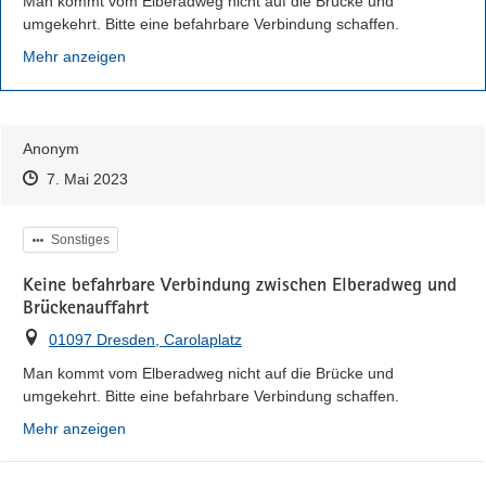
Man kommt vom Elberadweg nicht auf die Brücke und 
umgekehrt. Bitte eine befahrbare Verbindung schaffen.
Mehr anzeigen
Anonym
Zeitpunkt des Erstellens
Zeitpunkt des Erstellens
Zur Äußerung
7. Mai 2023
Kategorie
Sonstiges
Keine befahrbare Verbindung zwischen Elberadweg und
Brückenauffahrt
Ort
01097 Dresden, Carolaplatz
Man kommt vom Elberadweg nicht auf die Brücke und 
umgekehrt. Bitte eine befahrbare Verbindung schaffen.
Mehr anzeigen