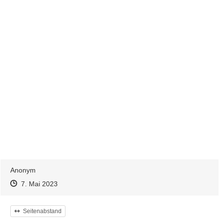
Anonym
Zeitpunkt des Erstellens
Zeitpunkt des Erstellens
Zur Äußerung
7. Mai 2023
Kategorie
Seitenabstand