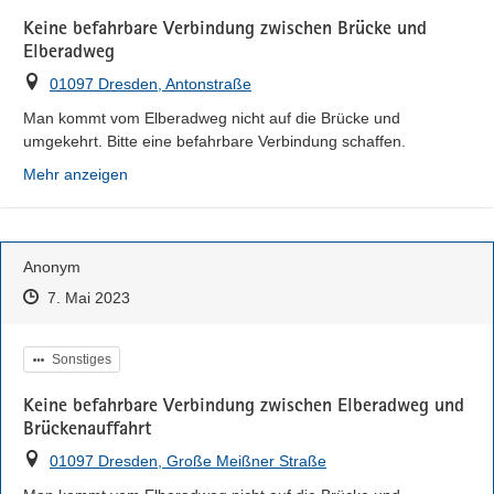
Keine befahrbare Verbindung zwischen Brücke und
Elberadweg
Ort
01097 Dresden, Antonstraße
Man kommt vom Elberadweg nicht auf die Brücke und 
umgekehrt. Bitte eine befahrbare Verbindung schaffen.
Mehr anzeigen
Anonym
Zeitpunkt des Erstellens
Zeitpunkt des Erstellens
Zur Äußerung
7. Mai 2023
Kategorie
Sonstiges
Keine befahrbare Verbindung zwischen Elberadweg und
Brückenauffahrt
Ort
01097 Dresden, Große Meißner Straße