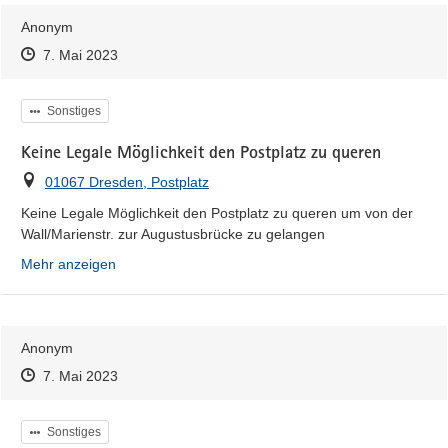
Anonym
Zeitpunkt des Erstellens
Zeitpunkt des Erstellens
Zur Äußerung
7. Mai 2023
Kategorie
Sonstiges
Keine Legale Möglichkeit den Postplatz zu queren
Ort
01067 Dresden, Postplatz
Keine Legale Möglichkeit den Postplatz zu queren um von der 
Wall/Marienstr. zur Augustusbrücke zu gelangen
Mehr anzeigen
Anonym
Zeitpunkt des Erstellens
Zeitpunkt des Erstellens
Zur Äußerung
7. Mai 2023
Kategorie
Sonstiges