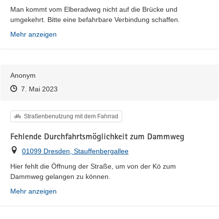
Man kommt vom Elberadweg nicht auf die Brücke und 
umgekehrt. Bitte eine befahrbare Verbindung schaffen.
Mehr anzeigen
Anonym
Zeitpunkt des Erstellens
Zeitpunkt des Erstellens
Zur Äußerung
7. Mai 2023
Kategorie
Straßenbenutzung mit dem Fahrrad
Fehlende Durchfahrtsmöglichkeit zum Dammweg
Ort
01099 Dresden, Stauffenbergallee
Hier fehlt die Öffnung der Straße, um von der Kö zum 
Dammweg gelangen zu können.
Mehr anzeigen