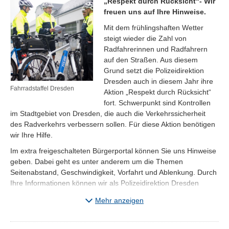
„Respekt durch Rücksicht“- Wir
freuen uns auf Ihre Hinweise.
Mit dem frühlingshaften Wetter
steigt wieder die Zahl von
Radfahrerinnen und Radfahrern
auf den Straßen. Aus diesem
Grund setzt die Polizeidirektion
Dresden auch in diesem Jahr ihre
Fahrradstaffel Dresden
Aktion „Respekt durch Rücksicht“
fort. Schwerpunkt sind Kontrollen
im Stadtgebiet von Dresden, die auch die Verkehrssicherheit
des Radverkehrs verbessern sollen. Für diese Aktion benötigen
wir Ihre Hilfe.
Im extra freigeschalteten Bürgerportal können Sie uns Hinweise
geben. Dabei geht es unter anderem um die Themen
Seitenabstand, Geschwindigkeit, Vorfahrt und Ablenkung. Durch
Ihre Informationen können wir als Polizeidirektion Dresden
mögliche Gefahren frühzeitig erkennen, an den von Ihnen
Mehr anzeigen
benannten Gefahrenstellen kontrollieren und so Verkehrsunfälle
verhindern, bevor sie passieren.