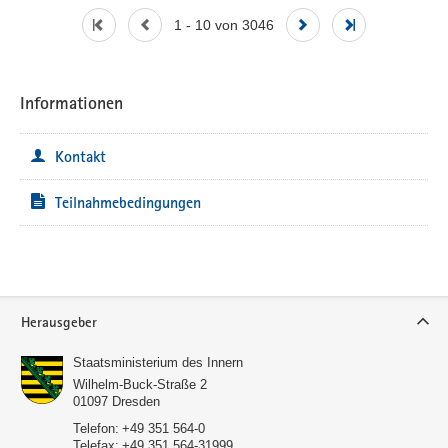
1 - 10 von 3046
Informationen
Kontakt
Teilnahmebedingungen
Service
Herausgeber
Staatsministerium des Innern
Wilhelm-Buck-Straße 2
01097
Dresden
Telefon:
+49 351 564-0
Telefax:
+49 351 564-31999