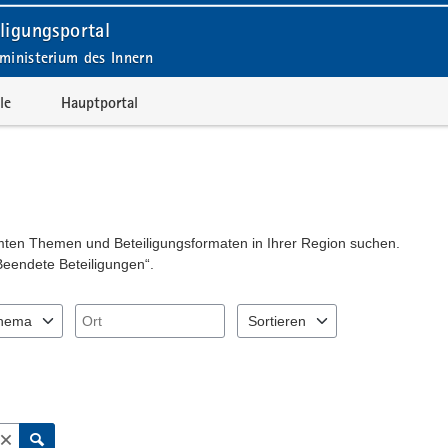
ligungsportal
ministerium des Innern
le
Hauptportal
mmten Themen und Beteiligungsformaten in Ihrer Region suchen.
Beendete Beteiligungen“.
Ort
hema
Sortieren
"Pfeiltaste unten" zum Navigieren.
Sie "Pfeiltaste oben" und "Pfeiltaste unten" zum Navigieren.
nträge verfügbar. Benutzen Sie "Pfeiltaste oben" und "Pfeiltaste unten
2 Einträge verfügbar. Benutzen Si