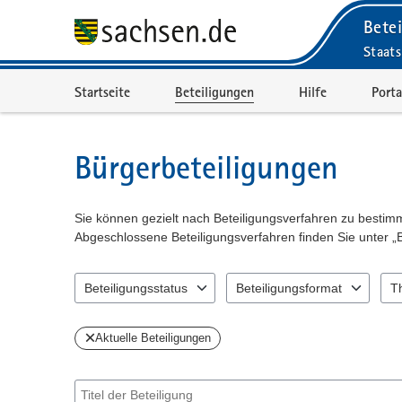
Betei
Staats
Portalnavigation
Startseite
Beteiligungen
Hilfe
Porta
Bürgerbeteiligungen
Sie können gezielt nach Beteiligungsverfahren zu besti
Abgeschlossene Beteiligungsverfahren finden Sie unter „
Beteiligungsstatus
Beteiligungsformat
T
2 Einträge verfügbar. Benutzen Sie "Pfeiltaste oben" und 
1 Einträge verfügbar. Benutzen 
1 Ei
Aktuelle Beteiligungen
Suche nach Beteiligung