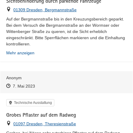
Sichtbehinderung durch parkende Fahrzeuge
Ort
01309 Dresden, Bergmannstraße
Auf der Bergmannstraße bis in den Kreuzungsbereich geparkt. 
Bei dem Versuch die Bergmannstraße an der Wormser oder 
Wittenberger Straße zu queren, ist die Sicht erheblich 
eingeschränkt. Bitte Sperrflächen markieren und die Einhaltung 
kontrollieren.
Mehr anzeigen
Anonym
Zeitpunkt des Erstellens
Zeitpunkt des Erstellens
Zur Äußerung
7. Mai 2023
Kategorie
Technische Ausstattung
Grobes Pflaster auf dem Radweg
Ort
01097 Dresden, Theresienstraße