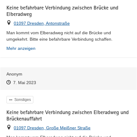
Keine befahrbare Verbindung zwischen Brücke und
Elberadweg
Ort
01097 Dresden, Antonstraße
Man kommt vom Elberadweg nicht auf die Brücke und 
umgekehrt. Bitte eine befahrbare Verbindung schaffen.
Mehr anzeigen
Anonym
Zeitpunkt des Erstellens
Zeitpunkt des Erstellens
Zur Äußerung
7. Mai 2023
Kategorie
Sonstiges
Keine befahrbare Verbindung zwischen Elberadweg und
Brückenauffahrt
Ort
01097 Dresden, Große Meißner Straße