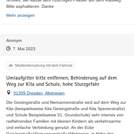
Grobes, bei Nässe sehr rutschiges Pflaster auf dem Radweg. 
Bitte asphaltieren. Danke
Mehr anzeigen
Anonym
Zeitpunkt des Erstellens
Zeitpunkt des Erstellens
Zur Äußerung
7. Mai 2023
Kategorie
Straßenbenutzung mit dem Fahrrad
Umlaufgitter bitte entfernen, Behinderung auf dem
Weg zur Kita und Schule, hohe Sturzgefahr
Ort
01309 Dresden, Altstriesen
Die Geisingstraße und Alemannenstraße wird auf dem Weg zur 
Kita (beispielsweise Kita Geisingstraße und Kita Spenerstraße) 
und Schule Beispielsweise 51. Grundschule) sehr intensiv von 
radfahrenden Familien mit kleinen Kindern als verkehrsarme 
und einfache Verbindung genutzt. An der Ecke 
Geisingstraße/Alemannenstraße/Altstriesen, in Höhe des 