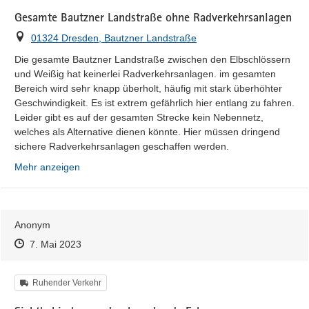
Gesamte Bautzner Landstraße ohne Radverkehrsanlagen
Ort
01324 Dresden, Bautzner Landstraße
Die gesamte Bautzner Landstraße zwischen den Elbschlössern 
und Weißig hat keinerlei Radverkehrsanlagen. im gesamten 
Bereich wird sehr knapp überholt, häufig mit stark überhöhter 
Geschwindigkeit. Es ist extrem gefährlich hier entlang zu fahren. 
Leider gibt es auf der gesamten Strecke kein Nebennetz, 
welches als Alternative dienen könnte. Hier müssen dringend 
sichere Radverkehrsanlagen geschaffen werden.
Mehr anzeigen
Anonym
Zeitpunkt des Erstellens
Zeitpunkt des Erstellens
Zur Äußerung
7. Mai 2023
Kategorie
Ruhender Verkehr