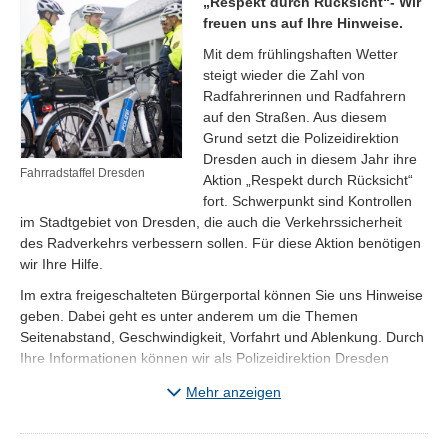
„Respekt durch Rücksicht“- Wir
freuen uns auf Ihre Hinweise.
Mit dem frühlingshaften Wetter
steigt wieder die Zahl von
Radfahrerinnen und Radfahrern
auf den Straßen. Aus diesem
Grund setzt die Polizeidirektion
Dresden auch in diesem Jahr ihre
Fahrradstaffel Dresden
Aktion „Respekt durch Rücksicht“
fort. Schwerpunkt sind Kontrollen
im Stadtgebiet von Dresden, die auch die Verkehrssicherheit
des Radverkehrs verbessern sollen. Für diese Aktion benötigen
wir Ihre Hilfe.
Im extra freigeschalteten Bürgerportal können Sie uns Hinweise
geben. Dabei geht es unter anderem um die Themen
Seitenabstand, Geschwindigkeit, Vorfahrt und Ablenkung. Durch
Ihre Informationen können wir als Polizeidirektion Dresden
mögliche Gefahren frühzeitig erkennen, an den von Ihnen
Mehr anzeigen
benannten Gefahrenstellen kontrollieren und so Verkehrsunfälle
verhindern, bevor sie passieren.