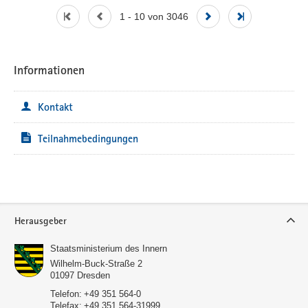
1 - 10 von 3046
Informationen
Kontakt
Teilnahmebedingungen
Service
Herausgeber
Staatsministerium des Innern
Wilhelm-Buck-Straße 2
01097
Dresden
Telefon:
+49 351 564-0
Telefax:
+49 351 564-31999