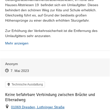
Hauses Altstriesen 19  befindet sich ein Umlaufgitter. Dieses 
behindert den schönen Weg zur Kita und Schule erheblich. 
Gleichzeitig führt es, auf Grund der beidseits großen 
Höhensprünge zu einer deutlich erhöhten Sturzgefahr.

Zur Erhöhung der Verkehrssicherheit ist die Entfernung des 
Umlaufgitters sehr anzuraten.
Mehr anzeigen
Anonym
Zeitpunkt des Erstellens
Zeitpunkt des Erstellens
Zur Äußerung
7. Mai 2023
Kategorie
Technische Ausstattung
Keine befahrbare Verbindung zwischen Brücke und
Elberadweg
Ort
01069 Dresden, Lothringer Straße