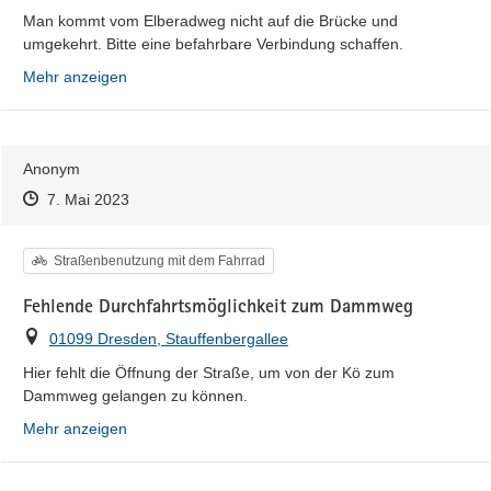
Man kommt vom Elberadweg nicht auf die Brücke und 
umgekehrt. Bitte eine befahrbare Verbindung schaffen.
Mehr anzeigen
Anonym
Zeitpunkt des Erstellens
Zeitpunkt des Erstellens
Zur Äußerung
7. Mai 2023
Kategorie
Straßenbenutzung mit dem Fahrrad
Fehlende Durchfahrtsmöglichkeit zum Dammweg
Ort
01099 Dresden, Stauffenbergallee
Hier fehlt die Öffnung der Straße, um von der Kö zum 
Dammweg gelangen zu können.
Mehr anzeigen