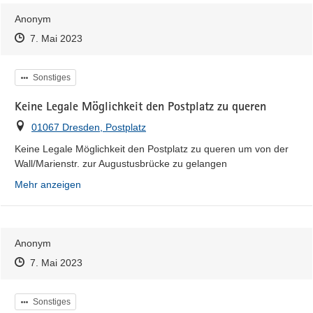
Anonym
Zeitpunkt des Erstellens
Zeitpunkt des Erstellens
Zur Äußerung
7. Mai 2023
Kategorie
Sonstiges
Keine Legale Möglichkeit den Postplatz zu queren
Ort
01067 Dresden, Postplatz
Keine Legale Möglichkeit den Postplatz zu queren um von der 
Wall/Marienstr. zur Augustusbrücke zu gelangen
Mehr anzeigen
Anonym
Zeitpunkt des Erstellens
Zeitpunkt des Erstellens
Zur Äußerung
7. Mai 2023
Kategorie
Sonstiges