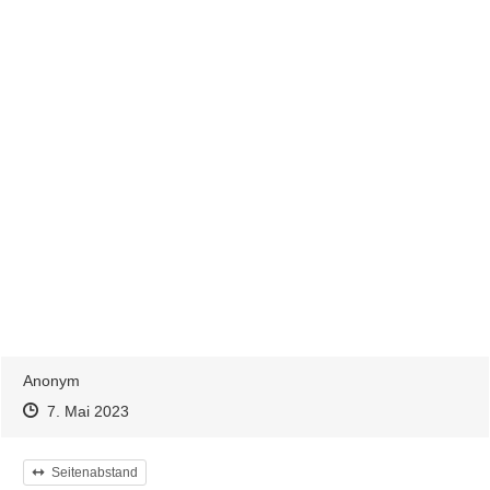
Anonym
Zeitpunkt des Erstellens
Zeitpunkt des Erstellens
Zur Äußerung
7. Mai 2023
Kategorie
Seitenabstand