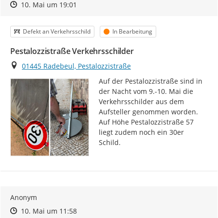
Zeitpunkt des Erstellens
Zeitpunkt des Erstellens
Zur Äußerung
10. Mai um 19:01
Kategorie
Status
Defekt an Verkehrsschild
In Bearbeitung
Pestalozzistraße Verkehrsschilder
Ort
01445 Radebeul, Pestalozzistraße
Auf der Pestalozzistraße sind in 
der Nacht vom 9.-10. Mai die 
Verkehrsschilder aus dem 
Aufsteller genommen worden.

Auf Höhe Pestalozzistraße 57 
liegt zudem noch ein 30er 
Schild.
Anonym
Zeitpunkt des Erstellens
Zeitpunkt des Erstellens
Zur Äußerung
10. Mai um 11:58