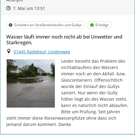
Zeitpunkt des Erstellens
Zeitpunkt des Erstellens
Zur Äußerung
7. Mai um 13:51
Kategorie
Status
Schäden an Straßeneinläufen und Gullys
Erledigt
Wasser läuft immer noch nicht ab bei Unwetter und
Starkregen.
Ort
01445 Radebeul, Lindenweg
Leider besteht das Problem des 
nichtablaufens des Wassers 
immer noch an den Abfall- bzw. 
Glascontainern. Offensichtlich 
wurde der Einlauf des Gullys 
saniert. Nur wenn der Gully 
höher liegt als des Wasser steht, 
kann es natürlich nicht ablaufen. 
Bitte um Prüfung. Seit Jahren 
steht immer diese Riesenwasserpfütze ohne dass sich 
jemand darum kümmert. Danke