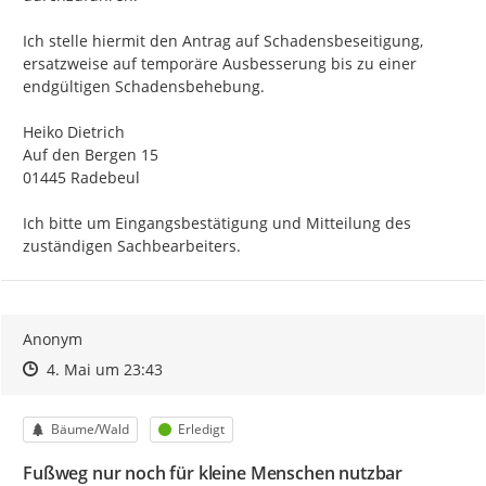
Ich stelle hiermit den Antrag auf Schadensbeseitigung, 
ersatzweise auf temporäre Ausbesserung bis zu einer 
endgültigen Schadensbehebung.

Heiko Dietrich

Auf den Bergen 15

01445 Radebeul

Ich bitte um Eingangsbestätigung und Mitteilung des 
zuständigen Sachbearbeiters.
Anonym
Zeitpunkt des Erstellens
Zeitpunkt des Erstellens
Zur Äußerung
4. Mai um 23:43
Kategorie
Status
Bäume/Wald
Erledigt
Fußweg nur noch für kleine Menschen nutzbar