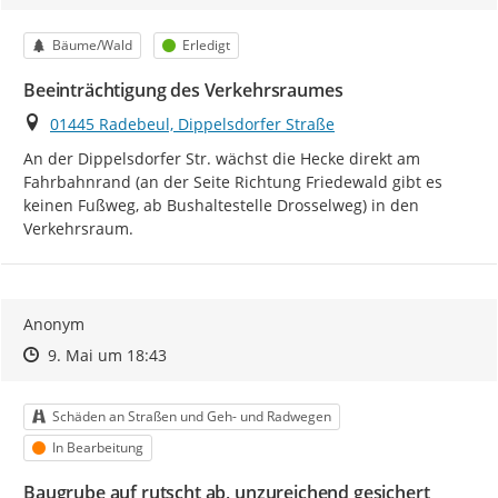
Kategorie
Status
Bäume/Wald
Erledigt
Beeinträchtigung des Verkehrsraumes
Ort
01445 Radebeul, Dippelsdorfer Straße
An der Dippelsdorfer Str. wächst die Hecke direkt am 
Fahrbahnrand (an der Seite Richtung Friedewald gibt es 
keinen Fußweg, ab Bushaltestelle Drosselweg) in den 
Verkehrsraum.
Anonym
Zeitpunkt des Erstellens
Zeitpunkt des Erstellens
Zur Äußerung
9. Mai um 18:43
Kategorie
Schäden an Straßen und Geh- und Radwegen
Status
In Bearbeitung
Baugrube auf rutscht ab, unzureichend gesichert