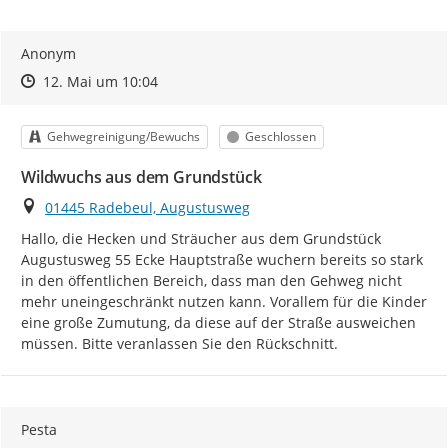
Anonym
Zeitpunkt des Erstellens
Zeitpunkt des Erstellens
Zur Äußerung
12. Mai um 10:04
Kategorie
Status
Gehwegreinigung/Bewuchs
Geschlossen
Wildwuchs aus dem Grundstück
Ort
01445 Radebeul, Augustusweg
Hallo, die Hecken und Sträucher aus dem Grundstück 
Augustusweg 55 Ecke Hauptstraße wuchern bereits so stark 
in den öffentlichen Bereich, dass man den Gehweg nicht 
mehr uneingeschränkt nutzen kann. Vorallem für die Kinder 
eine große Zumutung, da diese auf der Straße ausweichen 
müssen. Bitte veranlassen Sie den Rückschnitt.
Pesta