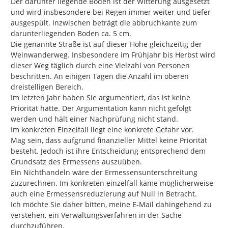
Der darunter liegende Boden ist der Witterung ausgesetzt 
und wird insbesondere bei Regen immer weiter und tiefer 
ausgespült. Inzwischen beträgt die abbruchkante zum 
darunterliegenden Boden ca. 5 cm.

Die genannte Straße ist auf dieser Höhe gleichzeitig der 
Weinwanderweg. Insbesondere im Frühjahr bis Herbst wird 
dieser Weg täglich durch eine Vielzahl von Personen 
beschritten. An einigen Tagen die Anzahl im oberen 
dreistelligen Bereich.

Im letzten Jahr haben Sie argumentiert, das ist keine 
Priorität hätte. Der Argumentation kann nicht gefolgt 
werden und hält einer Nachprüfung nicht stand.

Im konkreten Einzelfall liegt eine konkrete Gefahr vor.

Mag sein, dass aufgrund finanzieller Mittel keine Priorität 
besteht. Jedoch ist ihre Entscheidung entsprechend dem 
Grundsatz des Ermessens auszuüben.

Ein Nichthandeln wäre der Ermessensunterschreitung 
zuzurechnen. Im konkreten einzelfall käme möglicherweise 
auch eine Ermessensreduzierung auf Null in Betracht.

Ich möchte Sie daher bitten, meine E-Mail dahingehend zu 
verstehen, ein Verwaltungsverfahren in der Sache 
durchzuführen.
