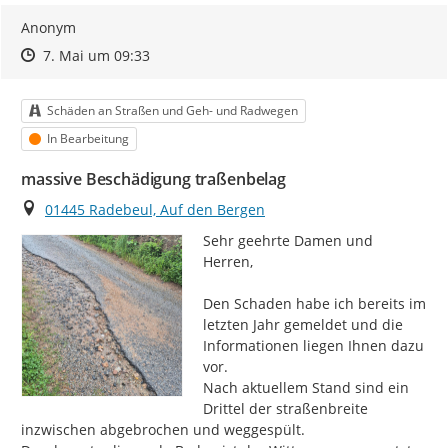
Anonym
Zeitpunkt des Erstellens
Zeitpunkt des Erstellens
Zur Äußerung
7. Mai um 09:33
Kategorie
Schäden an Straßen und Geh- und Radwegen
Status
In Bearbeitung
massive Beschädigung traßenbelag
Ort
01445 Radebeul, Auf den Bergen
Sehr geehrte Damen und 
Herren,

Den Schaden habe ich bereits im 
letzten Jahr gemeldet und die 
Informationen liegen Ihnen dazu 
vor.

Nach aktuellem Stand sind ein 
Drittel der straßenbreite 
inzwischen abgebrochen und weggespült.
