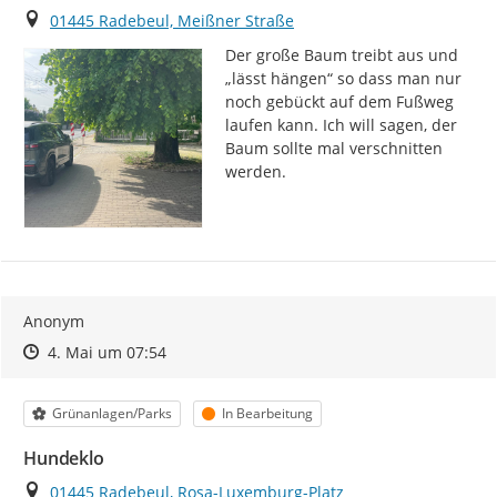
Ort
01445 Radebeul, Meißner Straße
Der große Baum treibt aus und 
„lässt hängen“ so dass man nur 
noch gebückt auf dem Fußweg 
laufen kann. Ich will sagen, der 
Baum sollte mal verschnitten 
werden.
Anonym
Zeitpunkt des Erstellens
Zeitpunkt des Erstellens
Zur Äußerung
4. Mai um 07:54
Kategorie
Status
Grünanlagen/Parks
In Bearbeitung
Hundeklo
Ort
01445 Radebeul, Rosa-Luxemburg-Platz