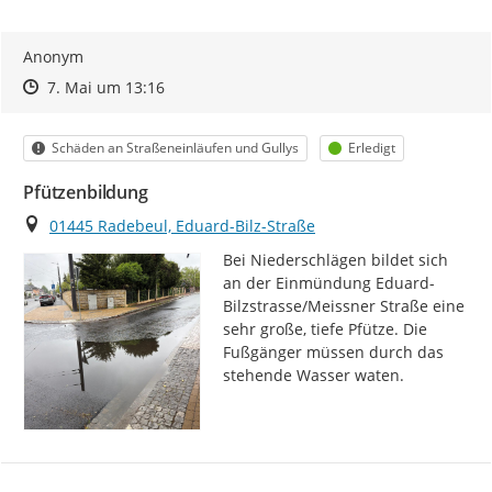
Anonym
Zeitpunkt des Erstellens
Zeitpunkt des Erstellens
Zur Äußerung
7. Mai um 13:16
Kategorie
Status
Schäden an Straßeneinläufen und Gullys
Erledigt
Pfützenbildung
Ort
01445 Radebeul, Eduard-Bilz-Straße
Bei Niederschlägen bildet sich 
an der Einmündung Eduard-
Bilzstrasse/Meissner Straße eine 
sehr große, tiefe Pfütze. Die 
Fußgänger müssen durch das 
stehende Wasser waten.