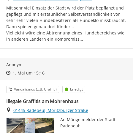
Mit sehr viel Einsatz der Stadt wird der Platz bepflanzt und 
gepflegt und mit erstaunlicher Selbstverständlichkeit von 
sehr sehr vielen Hundebesitzern als Hundeklo missbraucht. 
Dann spielen genau dort Kinder...

Vielleicht wäre eine Abtrennung eines Hundebereiches wie 
in anderen Ländern ein Kompromiss...
Anonym
Zeitpunkt des Erstellens
Zeitpunkt des Erstellens
Zur Äußerung
1. Mai um 15:16
Kategorie
Status
Vandalismus (z.B. Graffiti)
Erledigt
Illegale Graffitis am Mohrenhaus
Ort
01445 Radebeul, Moritzburger Straße
An Mängelmelder der Stadt 
Radebeul:
