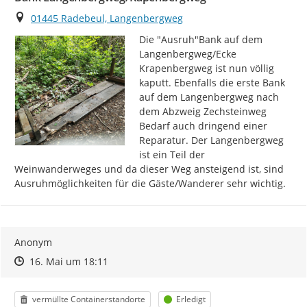
Ort
01445 Radebeul, Langenbergweg
Die "Ausruh"Bank auf dem 
Langenbergweg/Ecke 
Krapenbergweg ist nun völlig 
kaputt. Ebenfalls die erste Bank 
auf dem Langenbergweg nach 
dem Abzweig Zechsteinweg 
Bedarf auch dringend einer 
Reparatur. Der Langenbergweg 
ist ein Teil der 
Weinwanderweges und da dieser Weg ansteigend ist, sind 
Ausruhmöglichkeiten für die Gäste/Wanderer sehr wichtig.
Anonym
Zeitpunkt des Erstellens
Zeitpunkt des Erstellens
Zur Äußerung
16. Mai um 18:11
Kategorie
Status
vermüllte Containerstandorte
Erledigt