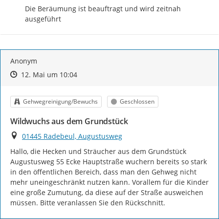
Die Beräumung ist beauftragt und wird zeitnah 
ausgeführt
Anonym
Zeitpunkt des Erstellens
Zeitpunkt des Erstellens
Zur Äußerung
12. Mai um 10:04
Kategorie
Status
Gehwegreinigung/Bewuchs
Geschlossen
Wildwuchs aus dem Grundstück
Ort
01445 Radebeul, Augustusweg
Hallo, die Hecken und Sträucher aus dem Grundstück 
Augustusweg 55 Ecke Hauptstraße wuchern bereits so stark 
in den öffentlichen Bereich, dass man den Gehweg nicht 
mehr uneingeschränkt nutzen kann. Vorallem für die Kinder 
eine große Zumutung, da diese auf der Straße ausweichen 
müssen. Bitte veranlassen Sie den Rückschnitt.