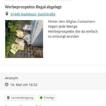
Werbeprospekte illegal abgelegt
Ort
01445 Radebeul, Kantstraße
Hinter den Altglas Containern 
liegen jede Menge 
Werbeprospekte die da einfach 
so entsorgt wurden
Anonym
Zeitpunkt des Erstellens
Zeitpunkt des Erstellens
Zur Äußerung
14. Mai um 16:52
Kategorie
Status
Lärmbelästigung
Erledigt