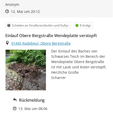
Anonym
Zeitpunkt des Erstellens
Zeitpunkt des Erstellens
Zur Äußerung
12. Mai um 20:12
Kategorie
Status
Schäden an Straßeneinläufen und Gullys
Erledigt
Einlauf Obere Bergstraße Wendeplatte verstopft
Ort
01445 Radebeul, Obere Bergstraße
Der Einlauf des Baches von 
Schwarzes Teich im Bereich der 
Wendeplatte Obere Bergstraße 
ist mit Laub und Ästen verstopft.

Herzliche Grüße

Scharrer
Rückmeldung
Zeitpunkt des Erstellens
13. Mai um 08:06