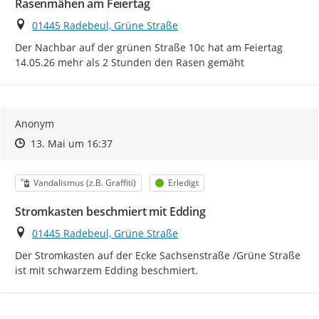
Rasenmähen am Feiertag
Ort
01445 Radebeul, Grüne Straße
Der Nachbar auf der grünen Straße 10c hat am Feiertag 
14.05.26 mehr als 2 Stunden den Rasen gemäht
Anonym
Zeitpunkt des Erstellens
Zeitpunkt des Erstellens
Zur Äußerung
13. Mai um 16:37
Kategorie
Status
Vandalismus (z.B. Graffiti)
Erledigt
Stromkasten beschmiert mit Edding
Ort
01445 Radebeul, Grüne Straße
Der Stromkasten auf der Ecke Sachsenstraße /Grüne Straße 
ist mit schwarzem Edding beschmiert.