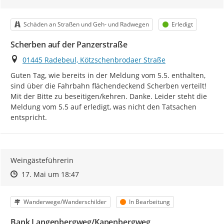
Kategorie
Status
Schäden an Straßen und Geh- und Radwegen
Erledigt
Scherben auf der Panzerstraße
Ort
01445 Radebeul, Kötzschenbrodaer Straße
Guten Tag, wie bereits in der Meldung vom 5.5. enthalten, 
sind über die Fahrbahn flächendeckend Scherben verteilt! 
Mit der Bitte zu beseitigen/kehren. Danke. Leider steht die 
Meldung vom 5.5 auf erledigt, was nicht den Tatsachen 
entspricht.
Weingästeführerin
Zeitpunkt des Erstellens
Zeitpunkt des Erstellens
Zur Äußerung
17. Mai um 18:47
Kategorie
Status
Wanderwege/Wanderschilder
In Bearbeitung
Bank Langenbergweg/Kapenbergweg