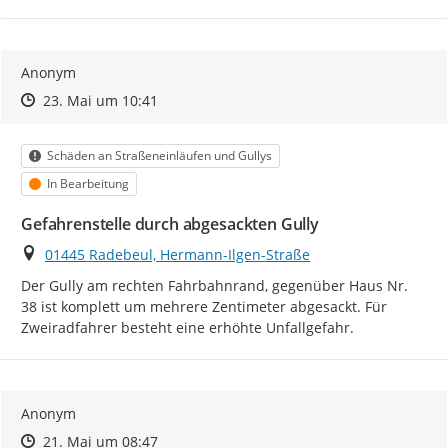
Anonym
Zeitpunkt des Erstellens
Zeitpunkt des Erstellens
Zur Äußerung
23. Mai um 10:41
Kategorie
Schäden an Straßeneinläufen und Gullys
Status
In Bearbeitung
Gefahrenstelle durch abgesackten Gully
Ort
01445 Radebeul, Hermann-Ilgen-Straße
Der Gully am rechten Fahrbahnrand, gegenüber Haus Nr. 
38 ist komplett um mehrere Zentimeter abgesackt. Für 
Zweiradfahrer besteht eine erhöhte Unfallgefahr.
Anonym
Zeitpunkt des Erstellens
Zeitpunkt des Erstellens
Zur Äußerung
21. Mai um 08:47