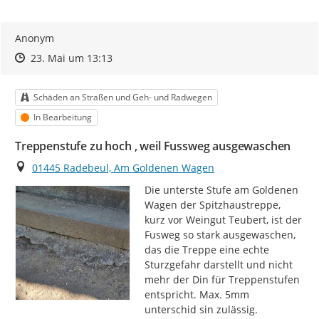
Anonym
Zeitpunkt des Erstellens
Zeitpunkt des Erstellens
Zur Äußerung
23. Mai um 13:13
Kategorie
Schäden an Straßen und Geh- und Radwegen
Status
In Bearbeitung
Treppenstufe zu hoch , weil Fussweg ausgewaschen
Ort
01445 Radebeul, Am Goldenen Wagen
Die unterste Stufe am Goldenen 
Wagen der Spitzhaustreppe, 
kurz vor Weingut Teubert, ist der 
Fusweg so stark ausgewaschen, 
das die Treppe eine echte 
Sturzgefahr darstellt und nicht 
mehr der Din für Treppenstufen 
entspricht. Max. 5mm 
unterschid sin zulässig.