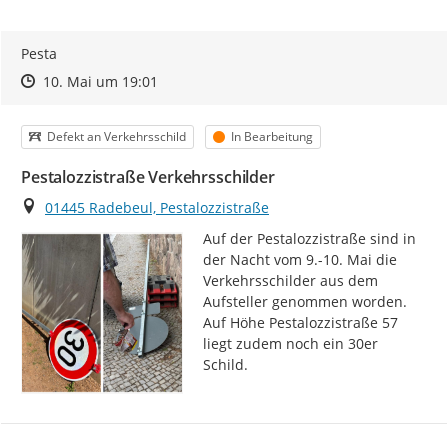
Pesta
Zeitpunkt des Erstellens
Zeitpunkt des Erstellens
Zur Äußerung
10. Mai um 19:01
Kategorie
Status
Defekt an Verkehrsschild
In Bearbeitung
Pestalozzistraße Verkehrsschilder
Ort
01445 Radebeul, Pestalozzistraße
Auf der Pestalozzistraße sind in 
der Nacht vom 9.-10. Mai die 
Verkehrsschilder aus dem 
Aufsteller genommen worden.

Auf Höhe Pestalozzistraße 57 
liegt zudem noch ein 30er 
Schild.