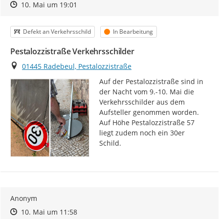
Zeitpunkt des Erstellens
Zeitpunkt des Erstellens
Zur Äußerung
10. Mai um 19:01
Kategorie
Status
Defekt an Verkehrsschild
In Bearbeitung
Pestalozzistraße Verkehrsschilder
Ort
01445 Radebeul, Pestalozzistraße
Auf der Pestalozzistraße sind in 
der Nacht vom 9.-10. Mai die 
Verkehrsschilder aus dem 
Aufsteller genommen worden.

Auf Höhe Pestalozzistraße 57 
liegt zudem noch ein 30er 
Schild.
Anonym
Zeitpunkt des Erstellens
Zeitpunkt des Erstellens
Zur Äußerung
10. Mai um 11:58