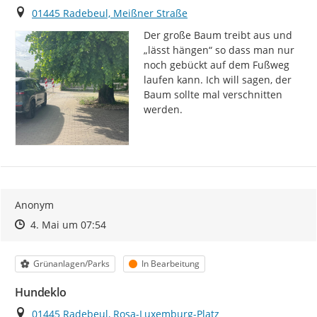
Ort
01445 Radebeul, Meißner Straße
Der große Baum treibt aus und 
„lässt hängen“ so dass man nur 
noch gebückt auf dem Fußweg 
laufen kann. Ich will sagen, der 
Baum sollte mal verschnitten 
werden.
Anonym
Zeitpunkt des Erstellens
Zeitpunkt des Erstellens
Zur Äußerung
4. Mai um 07:54
Kategorie
Status
Grünanlagen/Parks
In Bearbeitung
Hundeklo
Ort
01445 Radebeul, Rosa-Luxemburg-Platz