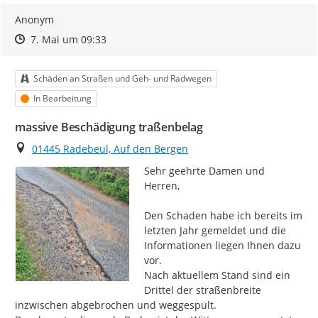
Anonym
Zeitpunkt des Erstellens
Zeitpunkt des Erstellens
Zur Äußerung
7. Mai um 09:33
Kategorie
Schäden an Straßen und Geh- und Radwegen
Status
In Bearbeitung
massive Beschädigung traßenbelag
Ort
01445 Radebeul, Auf den Bergen
Sehr geehrte Damen und 
Herren,

Den Schaden habe ich bereits im 
letzten Jahr gemeldet und die 
Informationen liegen Ihnen dazu 
vor.

Nach aktuellem Stand sind ein 
Drittel der straßenbreite 
inzwischen abgebrochen und weggespült.
