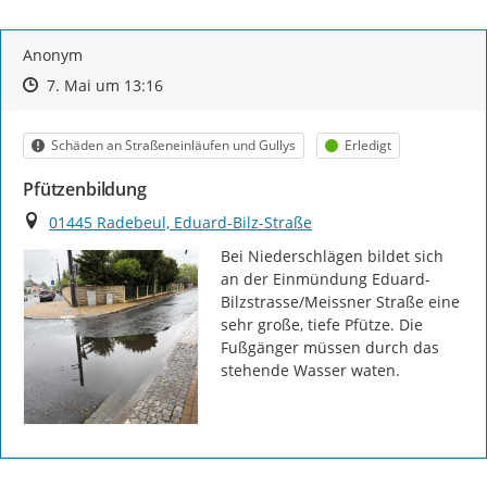
Anonym
Zeitpunkt des Erstellens
Zeitpunkt des Erstellens
Zur Äußerung
7. Mai um 13:16
Kategorie
Status
Schäden an Straßeneinläufen und Gullys
Erledigt
Pfützenbildung
Ort
01445 Radebeul, Eduard-Bilz-Straße
Bei Niederschlägen bildet sich 
an der Einmündung Eduard-
Bilzstrasse/Meissner Straße eine 
sehr große, tiefe Pfütze. Die 
Fußgänger müssen durch das 
stehende Wasser waten.