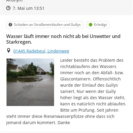
Zeitpunkt des Erstellens
Zeitpunkt des Erstellens
Zur Äußerung
7. Mai um 13:51
Kategorie
Status
Schäden an Straßeneinläufen und Gullys
Erledigt
Wasser läuft immer noch nicht ab bei Unwetter und
Starkregen.
Ort
01445 Radebeul, Lindenweg
Leider besteht das Problem des 
nichtablaufens des Wassers 
immer noch an den Abfall- bzw. 
Glascontainern. Offensichtlich 
wurde der Einlauf des Gullys 
saniert. Nur wenn der Gully 
höher liegt als des Wasser steht, 
kann es natürlich nicht ablaufen. 
Bitte um Prüfung. Seit Jahren 
steht immer diese Riesenwasserpfütze ohne dass sich 
jemand darum kümmert. Danke