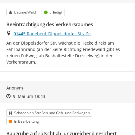
Kategorie
Status
Bäume/Wald
Erledigt
Beeinträchtigung des Verkehrsraumes
Ort
01445 Radebeul, Dippelsdorfer Straße
An der Dippelsdorfer Str. wächst die Hecke direkt am 
Fahrbahnrand (an der Seite Richtung Friedewald gibt es 
keinen Fußweg, ab Bushaltestelle Drosselweg) in den 
Verkehrsraum.
Anonym
Zeitpunkt des Erstellens
Zeitpunkt des Erstellens
Zur Äußerung
9. Mai um 18:43
Kategorie
Schäden an Straßen und Geh- und Radwegen
Status
In Bearbeitung
Baugrube auf rutscht ab, unzureichend gesichert