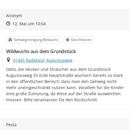
Anonym
Zeitpunkt des Erstellens
Zeitpunkt des Erstellens
Zur Äußerung
12. Mai um 10:04
Kategorie
Status
Gehwegreinigung/Bewuchs
Geschlossen
Wildwuchs aus dem Grundstück
Ort
01445 Radebeul, Augustusweg
Hallo, die Hecken und Sträucher aus dem Grundstück 
Augustusweg 55 Ecke Hauptstraße wuchern bereits so stark 
in den öffentlichen Bereich, dass man den Gehweg nicht 
mehr uneingeschränkt nutzen kann. Vorallem für die Kinder 
eine große Zumutung, da diese auf der Straße ausweichen 
müssen. Bitte veranlassen Sie den Rückschnitt.
Pesta