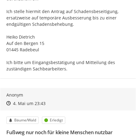
Ich stelle hiermit den Antrag auf Schadensbeseitigung, 
ersatzweise auf temporäre Ausbesserung bis zu einer 
endgültigen Schadensbehebung.

Heiko Dietrich

Auf den Bergen 15

01445 Radebeul

Ich bitte um Eingangsbestätigung und Mitteilung des 
zuständigen Sachbearbeiters.
Anonym
Zeitpunkt des Erstellens
Zeitpunkt des Erstellens
Zur Äußerung
4. Mai um 23:43
Kategorie
Status
Bäume/Wald
Erledigt
Fußweg nur noch für kleine Menschen nutzbar