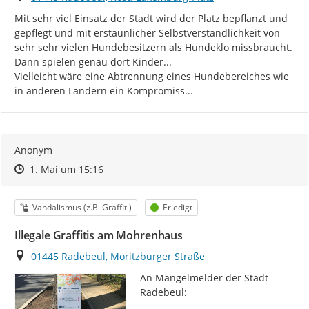
Mit sehr viel Einsatz der Stadt wird der Platz bepflanzt und 
gepflegt und mit erstaunlicher Selbstverständlichkeit von 
sehr sehr vielen Hundebesitzern als Hundeklo missbraucht. 
Dann spielen genau dort Kinder...

Vielleicht wäre eine Abtrennung eines Hundebereiches wie 
in anderen Ländern ein Kompromiss...
Anonym
Zeitpunkt des Erstellens
Zeitpunkt des Erstellens
Zur Äußerung
1. Mai um 15:16
Kategorie
Status
Vandalismus (z.B. Graffiti)
Erledigt
Illegale Graffitis am Mohrenhaus
Ort
01445 Radebeul, Moritzburger Straße
An Mängelmelder der Stadt 
Radebeul:
