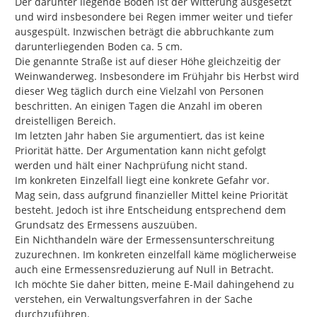
Der darunter liegende Boden ist der Witterung ausgesetzt 
und wird insbesondere bei Regen immer weiter und tiefer 
ausgespült. Inzwischen beträgt die abbruchkante zum 
darunterliegenden Boden ca. 5 cm.

Die genannte Straße ist auf dieser Höhe gleichzeitig der 
Weinwanderweg. Insbesondere im Frühjahr bis Herbst wird 
dieser Weg täglich durch eine Vielzahl von Personen 
beschritten. An einigen Tagen die Anzahl im oberen 
dreistelligen Bereich.

Im letzten Jahr haben Sie argumentiert, das ist keine 
Priorität hätte. Der Argumentation kann nicht gefolgt 
werden und hält einer Nachprüfung nicht stand.

Im konkreten Einzelfall liegt eine konkrete Gefahr vor.

Mag sein, dass aufgrund finanzieller Mittel keine Priorität 
besteht. Jedoch ist ihre Entscheidung entsprechend dem 
Grundsatz des Ermessens auszuüben.

Ein Nichthandeln wäre der Ermessensunterschreitung 
zuzurechnen. Im konkreten einzelfall käme möglicherweise 
auch eine Ermessensreduzierung auf Null in Betracht.

Ich möchte Sie daher bitten, meine E-Mail dahingehend zu 
verstehen, ein Verwaltungsverfahren in der Sache 
durchzuführen.
