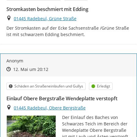
Stromkasten beschmiert mit Edding
Ort
01445 Radebeul, Grüne Straße
Der Stromkasten auf der Ecke Sachsenstraße /Grüne Straße 
ist mit schwarzem Edding beschmiert.
Anonym
Zeitpunkt des Erstellens
Zeitpunkt des Erstellens
Zur Äußerung
12. Mai um 20:12
Kategorie
Status
Schäden an Straßeneinläufen und Gullys
Erledigt
Einlauf Obere Bergstraße Wendeplatte verstopft
Ort
01445 Radebeul, Obere Bergstraße
Der Einlauf des Baches von 
Schwarzes Teich im Bereich der 
Wendeplatte Obere Bergstraße 
ist mit Laub und Ästen verstopft.
