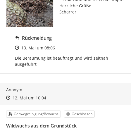
Herzliche Grüße

Scharrer
Rückmeldung
Zeitpunkt des Erstellens
13. Mai um 08:06
Die Beräumung ist beauftragt und wird zeitnah 
ausgeführt
Anonym
Zeitpunkt des Erstellens
Zeitpunkt des Erstellens
Zur Äußerung
12. Mai um 10:04
Kategorie
Status
Gehwegreinigung/Bewuchs
Geschlossen
Wildwuchs aus dem Grundstück