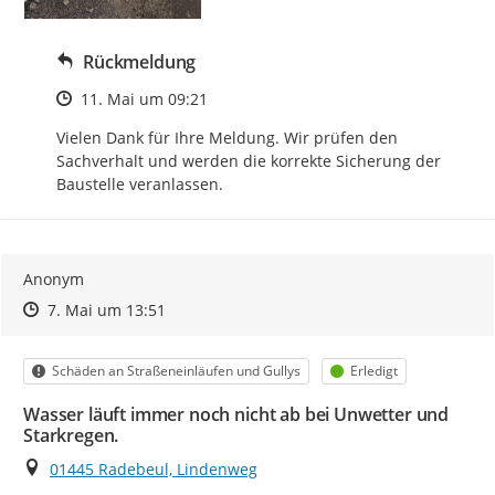
Rückmeldung
Zeitpunkt des Erstellens
11. Mai um 09:21
Vielen Dank für Ihre Meldung. Wir prüfen den 
Sachverhalt und werden die korrekte Sicherung der 
Baustelle veranlassen.
Anonym
Zeitpunkt des Erstellens
Zeitpunkt des Erstellens
Zur Äußerung
7. Mai um 13:51
Kategorie
Status
Schäden an Straßeneinläufen und Gullys
Erledigt
Wasser läuft immer noch nicht ab bei Unwetter und
Starkregen.
Ort
01445 Radebeul, Lindenweg