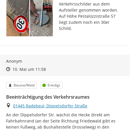
Verkehrsschilder aus dem 
Aufsteller genommen worden.

Auf Höhe Pestalozzistraße 57 
liegt zudem noch ein 30er 
Schild.
Anonym
Zeitpunkt des Erstellens
Zeitpunkt des Erstellens
Zur Äußerung
10. Mai um 11:58
Kategorie
Status
Bäume/Wald
Erledigt
Beeinträchtigung des Verkehrsraumes
Ort
01445 Radebeul, Dippelsdorfer Straße
An der Dippelsdorfer Str. wächst die Hecke direkt am 
Fahrbahnrand (an der Seite Richtung Friedewald gibt es 
keinen Fußweg, ab Bushaltestelle Drosselweg) in den 