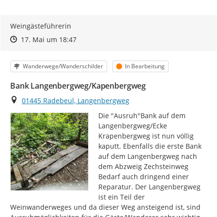
Weingästeführerin
Zeitpunkt des Erstellens
Zeitpunkt des Erstellens
Zur Äußerung
17. Mai um 18:47
Kategorie
Status
Wanderwege/Wanderschilder
In Bearbeitung
Bank Langenbergweg/Kapenbergweg
Ort
01445 Radebeul, Langenbergweg
Die "Ausruh"Bank auf dem 
Langenbergweg/Ecke 
Krapenbergweg ist nun völlig 
kaputt. Ebenfalls die erste Bank 
auf dem Langenbergweg nach 
dem Abzweig Zechsteinweg 
Bedarf auch dringend einer 
Reparatur. Der Langenbergweg 
ist ein Teil der 
Weinwanderweges und da dieser Weg ansteigend ist, sind 