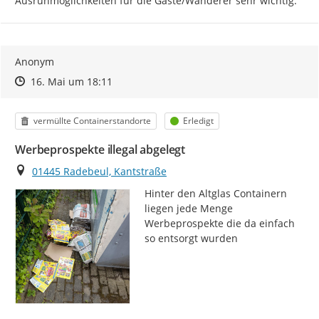
Ausruhmöglichkeiten für die Gäste/Wanderer sehr wichtig.
Anonym
Zeitpunkt des Erstellens
Zeitpunkt des Erstellens
Zur Äußerung
16. Mai um 18:11
Kategorie
Status
vermüllte Containerstandorte
Erledigt
Werbeprospekte illegal abgelegt
Ort
01445 Radebeul, Kantstraße
Hinter den Altglas Containern 
liegen jede Menge 
Werbeprospekte die da einfach 
so entsorgt wurden