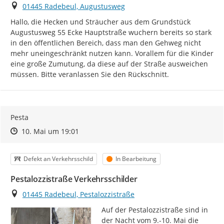
Ort
01445 Radebeul, Augustusweg
Hallo, die Hecken und Sträucher aus dem Grundstück 
Augustusweg 55 Ecke Hauptstraße wuchern bereits so stark 
in den öffentlichen Bereich, dass man den Gehweg nicht 
mehr uneingeschränkt nutzen kann. Vorallem für die Kinder 
eine große Zumutung, da diese auf der Straße ausweichen 
müssen. Bitte veranlassen Sie den Rückschnitt.
Pesta
Zeitpunkt des Erstellens
Zeitpunkt des Erstellens
Zur Äußerung
10. Mai um 19:01
Kategorie
Status
Defekt an Verkehrsschild
In Bearbeitung
Pestalozzistraße Verkehrsschilder
Ort
01445 Radebeul, Pestalozzistraße
Auf der Pestalozzistraße sind in 
der Nacht vom 9.-10. Mai die 