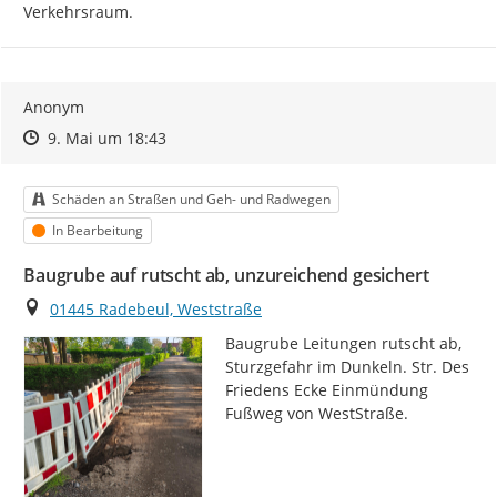
Verkehrsraum.
Anonym
Zeitpunkt des Erstellens
Zeitpunkt des Erstellens
Zur Äußerung
9. Mai um 18:43
Kategorie
Schäden an Straßen und Geh- und Radwegen
Status
In Bearbeitung
Baugrube auf rutscht ab, unzureichend gesichert
Ort
01445 Radebeul, Weststraße
Baugrube Leitungen rutscht ab, 
Sturzgefahr im Dunkeln. Str. Des 
Friedens Ecke Einmündung 
Fußweg von WestStraße.