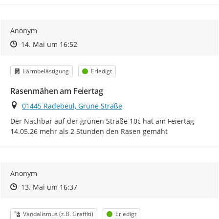
Anonym
Zeitpunkt des Erstellens
Zeitpunkt des Erstellens
Zur Äußerung
14. Mai um 16:52
Kategorie
Status
Lärmbelästigung
Erledigt
Rasenmähen am Feiertag
Ort
01445 Radebeul, Grüne Straße
Der Nachbar auf der grünen Straße 10c hat am Feiertag 
14.05.26 mehr als 2 Stunden den Rasen gemäht
Anonym
Zeitpunkt des Erstellens
Zeitpunkt des Erstellens
Zur Äußerung
13. Mai um 16:37
Kategorie
Status
Vandalismus (z.B. Graffiti)
Erledigt