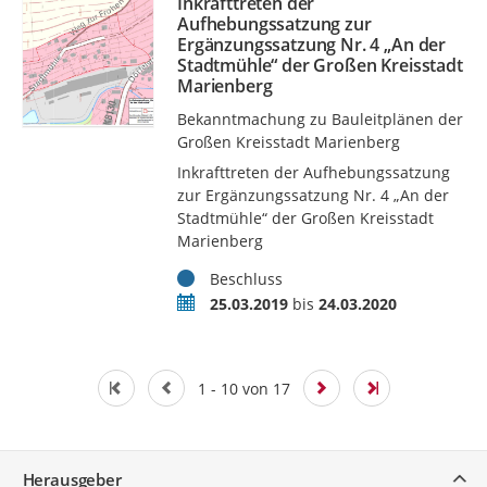
Inkrafttreten der
Aufhebungssatzung zur
Ergänzungssatzung Nr. 4 „An der
Stadtmühle“ der Großen Kreisstadt
Marienberg
Bekanntmachung zu Bauleitplänen der
Großen Kreisstadt Marienberg
Inkrafttreten der Aufhebungssatzung
zur Ergänzungssatzung Nr. 4 „An der
Stadtmühle“ der Großen Kreisstadt
Marienberg
Status
Beschluss
Zeitraum
25.03.2019
bis
24.03.2020
1 - 10 von 17
Service
Herausgeber