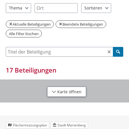
1 Einträge verfügbar. Benutzen Sie "Pfeiltaste oben" und "Pfeil
2 Einträge verfügbar. Benutzen Sie "P
Ort
Thema
Sortieren
2 Einträge verfügbar. Benutzen Sie "Pfeiltaste oben" und "Pfeil
2 Einträge verfügbar. Be
Aktuelle Beteiligungen
Beendete Beteiligungen
Alle Filter löschen
Suche nach Beteiligung
17
Beteiligungen
Karte öffnen
Flächennutzungsplan
Stadt Marienberg