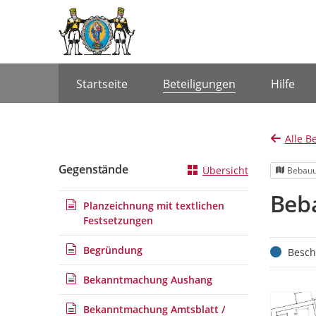
Portalnavigation
Startseite
Beteiligungen
Hilfe
Alle B
Gegenstände
Übersicht
Bebauu
Beba
Planzeichnung mit textlichen
Festsetzungen
Begründung
Status
Besch
Bekanntmachung Aushang
Bekanntmachung Amtsblatt /