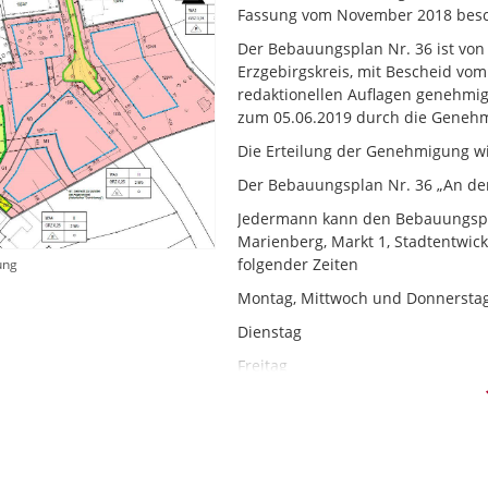
Fassung vom November 2018 besch
Der Bebauungsplan Nr. 36 ist v
Erzgebirgskreis, mit Bescheid vom
redaktionellen Auflagen genehmig
zum 05.06.2019 durch die Genehm
Die Erteilung der Genehmigung w
Der Bebauungsplan Nr. 36 „An der
Jedermann kann den Bebauungspl
Marienberg, Markt 1, Stadtentwi
folgender Zeiten
ung
Montag, Mittwoch und Donnerst
Dienstag von 09:00 –
Freitag von 09:
einsehen und über den Inhalt Aus
Die Planunterlagen werden zeitnah
www.marienberg.de