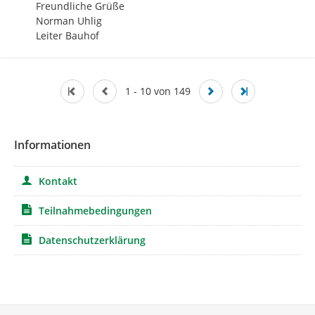
Freundliche Grüße

Norman Uhlig

Leiter Bauhof
1 - 10 von 149
Informationen
Kontakt
Teilnahmebedingungen
Datenschutzerklärung
Service