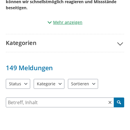
können wir schnellstmöglich reagieren und Missstände
beseitigen.
Mehr anzeigen
Und so einfach geht’s:
Klicken Sie auf „
Ihre Meldung
“.
Kategorien
Markieren Sie auf der Karte den genauen
Ort
des
Mangels
(aktueller Standort kann auch genutzt werden).
Wählen Sie die passende
Kategorie
*¹
149
Meldungen
Betreff
benennen und
kurze Beschreibung des
Mangels.*²
Status
Kategorie
Sortieren
4 Einträge verfügbar. Benutzen Sie "Pfeiltaste oben" und "Pfeil
13 Einträge verfügbar. Benutzen Sie "Pfeiltaste o
2 Einträge verfügbar. Benutzen 
Geben Sie bitte Ihre
Kontaktdaten
Name +
E-
Mailadresse
+ ggf. Telefonnummer
an
Suche nach Meldungen und Kommentaren
(diese werden
nicht veröffentlicht
und dienen der Rückfrage)
Fügen Sie wenn möglich über
(+)
ein
Bild
vom
Mangel
hinzu.
*³