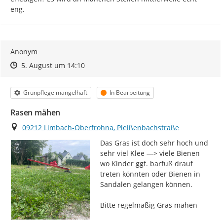
aktuellen Bearbeitungsstand einsehen.
eng.
Mängel, die den Status "geschlossen" oder "erledigt"
bekommen haben, werden noch 90 Tage angezeigt und
danach ausgeblendet, damit Liste und Karte
übersichtlich bleiben. Bei der Gesamtzählung (unter
Anonym
dem Titel) sind sie jedoch mit enthalten.
Zeitpunkt des Erstellens
Zeitpunkt des Erstellens
Zur Äußerung
5. August um 14:10
Bitte beachten Sie, dass die
Bearbeitung
der
eingegangenen Meldungen
nicht in der Reihenfolge
Kategorie
Status
Grünpflege mangelhaft
In Bearbeitung
ihres Eingangs
, sondern
nach Dringlichkeit,
Zuständigkeit und Art des Mangels
erfolgt. Manche
Rasen mähen
Anliegen können von der zuständigen Fachabteilung
Ort
09212 Limbach-Oberfrohna, Pleißenbachstraße
schneller geprüft oder behoben werden, während
andere eine genauere Abstimmung, Rücksprache oder
Das Gras ist doch sehr hoch und 
zusätzliche Schritte erfordern.
sehr viel Klee —> viele Bienen 
wo Kinder ggf. barfuß drauf 
Vielen Dank für Ihre Mitwirkung!
treten könnten oder Bienen in 
Sandalen gelangen können.

Bitte regelmäßig Gras mähen