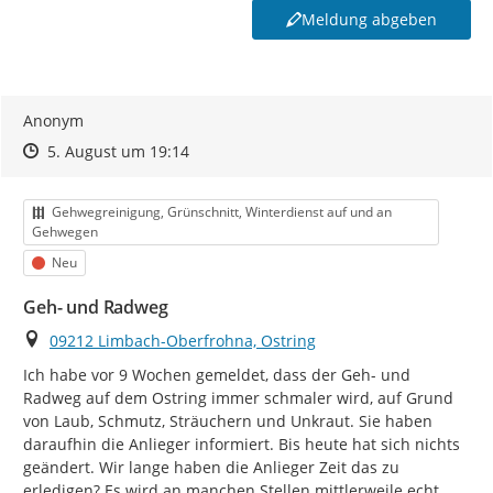
vorgegebenen Kategorien entsprechen.
Sie haben ein
Meldung abgeben
anderes Problem entdeckt? Dann informieren Sie uns
bitte über die Rufnummer
03722/78-0
oder per Mail an
beschwerdemanagement@limbach-oberfrohna.de
oder
nutzen Sie unser
Kontaktformular
Anonym
*² Beschreiben Sie bei Ihrer Meldung bitte nur sachlich
Zeitpunkt des Erstellens
Zeitpunkt des Erstellens
Zur Äußerung
5. August um 19:14
den Mangel selbst.
Ergänzen Sie bitte keine
personenbezogenen Daten wie Namen, Adressen,
Telefonnummern (in Text und Bild) und dergleichen.
Kategorie
Gehwegreinigung, Grünschnitt, Winterdienst auf und an
Ihre Meldung wird vor Veröffentlichung nicht
Gehwegen
redaktionell geprüft.
Status
Neu
*³
Falls Sie Ihrer Meldung
Fotos
anfügen,
werden
diese
Geh- und Radweg
zu Ihrer Meldung
öffentlich sichtbar
: Diese dürfen
ausschließlich den jeweiligen Schaden bzw. den Ort der
Ort
09212 Limbach-Oberfrohna, Ostring
Verunreinigung enthalten. Personen, KFZ-Kennzeichen
Ich habe vor 9 Wochen gemeldet, dass der Geh- und 
oder auch Einblicke in die Privatsphäre (z.B.
Radweg auf dem Ostring immer schmaler wird, auf Grund 
Wohnungen, Privatgärten) dürfen nicht zu sehen sein.
von Laub, Schmutz, Sträuchern und Unkraut. Sie haben 
Vermeiden Sie mehrfache Meldungen desselben
daraufhin die Anlieger informiert. Bis heute hat sich nichts 
Mangels
: Anhand der Karte sehen Sie, ob der Mangel
geändert. Wir lange haben die Anlieger Zeit das zu 
bereits gemeldet wurde. Außerdem können Sie so den
erledigen? Es wird an manchen Stellen mittlerweile echt 