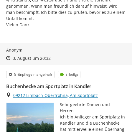
genommen. Wenn man freundlich darauf hinweist, wird 
man beschimpft. Ich bitte dies zu prüfen, bevor es zu einem 
Unfall kommt.

Vielen Dank.
Anonym
Zeitpunkt des Erstellens
Zeitpunkt des Erstellens
Zur Äußerung
3. August um 20:32
Kategorie
Status
Grünpflege mangelhaft
Erledigt
Buchenhecke am Sportplatz in Kändler
Ort
09212 Limbach-Oberfrohna, Am Sportplatz
Sehr geehrte Damen und 
Herren,

Ich bin Anlieger am Sportplatz in 
Kändler und die Buchenhecke 
hat mittlerweile einen Überhang 