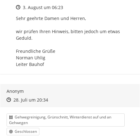
Zeitpunkt des Erstellens
3. August um 06:23
Sehr geehrte Damen und Herren,

wir prüfen Ihren Hinweis, bitten jedoch um etwas 
Geduld.

Freundliche Grüße

Norman Uhlig

Leiter Bauhof
Anonym
Zeitpunkt des Erstellens
Zeitpunkt des Erstellens
Zur Äußerung
28. Juli um 20:34
Kategorie
Gehwegreinigung, Grünschnitt, Winterdienst auf und an
Gehwegen
Status
Geschlossen