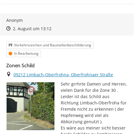
Anonym
Zeitpunkt des Erstellens
Zeitpunkt des Erstellens
Zur Äußerung
2. August um 13:12
Kategorie
Verkehrszeichen und Baustellenbeschilderung
Status
In Bearbeitung
Zonen Schild
Ort
09212 Limbach-Oberfrohna, Oberfrohnaer Straße
Sehr grrhrte Damen und Herren,

vielen Dank für die Zone 30 .

Leider ist das Schild aus 
Richtung Limbach-Oberfroha für 
Fremde nicht zu erkennen ( der 
Hopfenweg wird viel als 
Abkürzung genutzt ).

Es wäre aus meiner sicht besser 