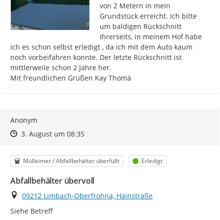
von 2 Metern in mein 
Grundstück erreicht. Ich bitte 
um baldigen Rückschnitt 
Ihrerseits, in meinem Hof habe 
ich es schon selbst erledigt , da ich mit dem Auto kaum 
noch vorbeifahren konnte. Der letzte Rückschnitt ist 
mittlerweile schon 2 Jahre her.

Mit freundlichen Grüßen Kay Thomä
Anonym
Zeitpunkt des Erstellens
Zeitpunkt des Erstellens
Zur Äußerung
3. August um 08:35
Kategorie
Status
Mülleimer / Abfallbehälter überfüllt
Erledigt
Abfallbehälter übervoll
Ort
09212 Limbach-Oberfrohna, Hainstraße
Siehe Betreff