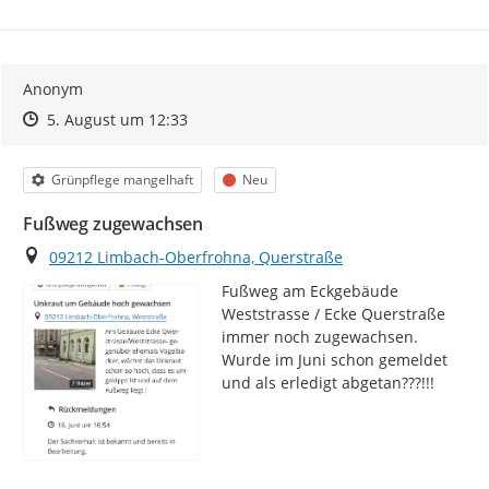
Anonym
Zeitpunkt des Erstellens
Zeitpunkt des Erstellens
Zur Äußerung
5. August um 12:33
Kategorie
Status
Grünpflege mangelhaft
Neu
Fußweg zugewachsen
Ort
09212 Limbach-Oberfrohna, Querstraße
Fußweg am Eckgebäude 
Weststrasse / Ecke Querstraße 
immer noch zugewachsen. 
Wurde im Juni schon gemeldet 
und als erledigt abgetan???!!!