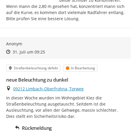
beide Schilder zu kombinieren.

Wenn mann die 2,80 m gesehen hat, konzentriert mann sich 
auf die Kurve, es kommen dort vielemale Radfahrer entlang.

Bitte prüfen Sie eine bessere Lösung.
Anonym
Zeitpunkt des Erstellens
Zeitpunkt des Erstellens
Zur Äußerung
31. Juli um 09:25
Kategorie
Status
Straßenbeleuchtung defekt
In Bearbeitung
neue Beleuchtung zu dunkel
Ort
09212 Limbach-Oberfrohna, Torweg
In dieser Woche wurden im Wohngebiet Kiez die 
Straßenbeleuchtung ausgetauscht. Seitdem ist die 
Ausleuchtung, vor allen der Gehwege, massiv schlechter. 
Dies stellt ein Sicherheitsrisiko dar.
Rückmeldung