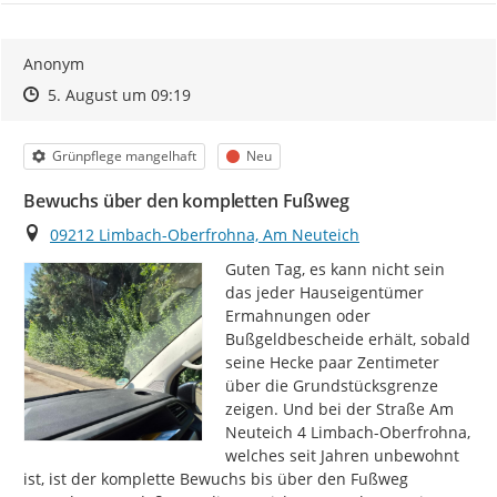
Anonym
Zeitpunkt des Erstellens
Zeitpunkt des Erstellens
Zur Äußerung
5. August um 09:19
Kategorie
Status
Grünpflege mangelhaft
Neu
Bewuchs über den kompletten Fußweg
Ort
09212 Limbach-Oberfrohna, Am Neuteich
Guten Tag, es kann nicht sein 
das jeder Hauseigentümer 
Ermahnungen oder 
Bußgeldbescheide erhält, sobald 
seine Hecke paar Zentimeter 
über die Grundstücksgrenze 
zeigen. Und bei der Straße Am 
Neuteich 4 Limbach-Oberfrohna, 
welches seit Jahren unbewohnt 
ist, ist der komplette Bewuchs bis über den Fußweg 