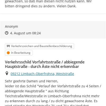
gewachsen, so daß man diesen nicht nutzen kann. Wir 
bitten dringend dies zu ändern. Vielen Dank.
Anonym
Zeitpunkt des Erstellens
Zeitpunkt des Erstellens
Zur Äußerung
4. August um 08:24
Kategorie
Verkehrszeichen und Baustellenbeschilderung
Status
In Bearbeitung
Verkehrsschild Vorfahrtsstraße / abbiegende
Hauptstraße - durch Äste nicht erkennbar
Ort
09212 Limbach-Oberfrohna, Weststraße
Sehr geehrte Damen und Herren,

leider ist das Schild "Verlauf der Vorfahrtstraße zu 4 Seiten / 
abbiegende Hauptstraße " aus Richtung 
Teichstraße/Weststraße in Limbach-Oberfrohna nicht mehr 
zu erkennen durch zu lang / zu dicht gewachsene Äste. Es 
wird ständig der Weststraße 71 und 71a die Vorfahrt 