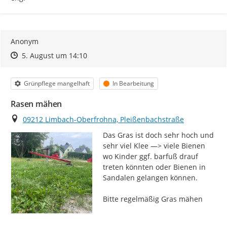
Anonym
Zeitpunkt des Erstellens
Zeitpunkt des Erstellens
Zur Äußerung
5. August um 14:10
Kategorie
Status
Grünpflege mangelhaft
In Bearbeitung
Rasen mähen
Ort
09212 Limbach-Oberfrohna, Pleißenbachstraße
Das Gras ist doch sehr hoch und 
sehr viel Klee —> viele Bienen 
wo Kinder ggf. barfuß drauf 
treten könnten oder Bienen in 
Sandalen gelangen können.

Bitte regelmäßig Gras mähen