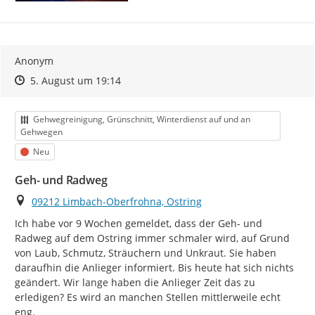
aktuellen Bearbeitungsstand einsehen.
Mängel, die den Status "geschlossen" oder "erledigt"
bekommen haben, werden noch 90 Tage angezeigt und
danach ausgeblendet, damit Liste und Karte
Anonym
übersichtlich bleiben. Bei der Gesamtzählung (unter
Zeitpunkt des Erstellens
Zeitpunkt des Erstellens
Zur Äußerung
5. August um 19:14
dem Titel) sind sie jedoch mit enthalten.
Bitte beachten Sie, dass die
Bearbeitung
der
Kategorie
Gehwegreinigung, Grünschnitt, Winterdienst auf und an
eingegangenen Meldungen
nicht in der Reihenfolge
Gehwegen
ihres Eingangs
, sondern
nach Dringlichkeit,
Status
Neu
Zuständigkeit und Art des Mangels
erfolgt. Manche
Anliegen können von der zuständigen Fachabteilung
Geh- und Radweg
schneller geprüft oder behoben werden, während
andere eine genauere Abstimmung, Rücksprache oder
Ort
09212 Limbach-Oberfrohna, Ostring
zusätzliche Schritte erfordern.
Ich habe vor 9 Wochen gemeldet, dass der Geh- und 
Radweg auf dem Ostring immer schmaler wird, auf Grund 
Vielen Dank für Ihre Mitwirkung!
von Laub, Schmutz, Sträuchern und Unkraut. Sie haben 
daraufhin die Anlieger informiert. Bis heute hat sich nichts 
geändert. Wir lange haben die Anlieger Zeit das zu 
erledigen? Es wird an manchen Stellen mittlerweile echt 
eng.