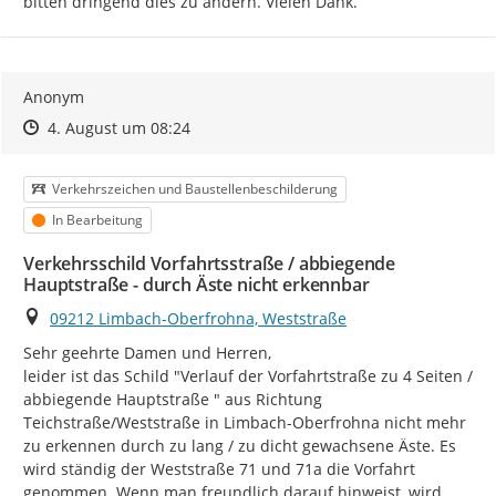
bitten dringend dies zu ändern. Vielen Dank.
Anonym
Zeitpunkt des Erstellens
Zeitpunkt des Erstellens
Zur Äußerung
4. August um 08:24
Kategorie
Verkehrszeichen und Baustellenbeschilderung
Status
In Bearbeitung
Verkehrsschild Vorfahrtsstraße / abbiegende
Hauptstraße - durch Äste nicht erkennbar
Ort
09212 Limbach-Oberfrohna, Weststraße
Sehr geehrte Damen und Herren,

leider ist das Schild "Verlauf der Vorfahrtstraße zu 4 Seiten / 
abbiegende Hauptstraße " aus Richtung 
Teichstraße/Weststraße in Limbach-Oberfrohna nicht mehr 
zu erkennen durch zu lang / zu dicht gewachsene Äste. Es 
wird ständig der Weststraße 71 und 71a die Vorfahrt 
genommen. Wenn man freundlich darauf hinweist, wird 