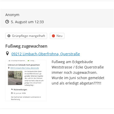
Anonym
Zeitpunkt des Erstellens
Zeitpunkt des Erstellens
Zur Äußerung
5. August um 12:33
Kategorie
Status
Grünpflege mangelhaft
Neu
Fußweg zugewachsen
Ort
09212 Limbach-Oberfrohna, Querstraße
Fußweg am Eckgebäude 
Weststrasse / Ecke Querstraße 
immer noch zugewachsen. 
Wurde im Juni schon gemeldet 
und als erledigt abgetan???!!!