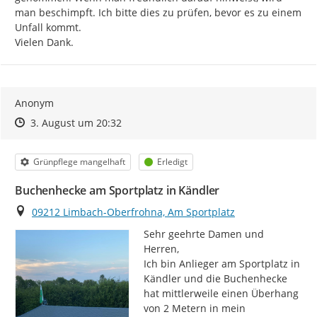
man beschimpft. Ich bitte dies zu prüfen, bevor es zu einem 
Unfall kommt.

Vielen Dank.
Anonym
Zeitpunkt des Erstellens
Zeitpunkt des Erstellens
Zur Äußerung
3. August um 20:32
Kategorie
Status
Grünpflege mangelhaft
Erledigt
Buchenhecke am Sportplatz in Kändler
Ort
09212 Limbach-Oberfrohna, Am Sportplatz
Sehr geehrte Damen und 
Herren,

Ich bin Anlieger am Sportplatz in 
Kändler und die Buchenhecke 
hat mittlerweile einen Überhang 
von 2 Metern in mein 