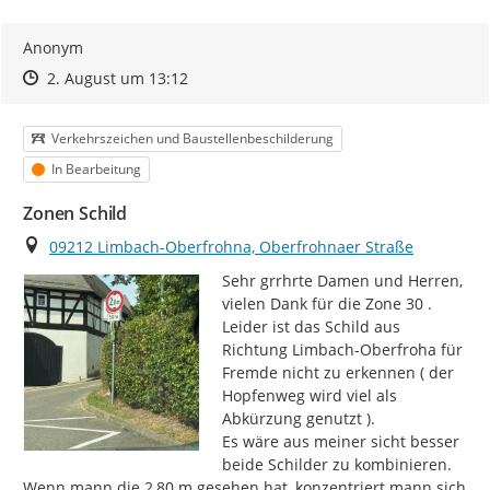
Anonym
Zeitpunkt des Erstellens
Zeitpunkt des Erstellens
Zur Äußerung
2. August um 13:12
Kategorie
Verkehrszeichen und Baustellenbeschilderung
Status
In Bearbeitung
Zonen Schild
Ort
09212 Limbach-Oberfrohna, Oberfrohnaer Straße
Sehr grrhrte Damen und Herren,

vielen Dank für die Zone 30 .

Leider ist das Schild aus 
Richtung Limbach-Oberfroha für 
Fremde nicht zu erkennen ( der 
Hopfenweg wird viel als 
Abkürzung genutzt ).

Es wäre aus meiner sicht besser 
beide Schilder zu kombinieren.

Wenn mann die 2,80 m gesehen hat, konzentriert mann sich 