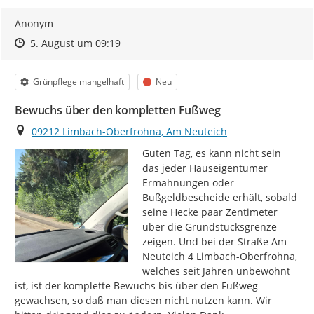
Anonym
Zeitpunkt des Erstellens
Zeitpunkt des Erstellens
Zur Äußerung
5. August um 09:19
Kategorie
Status
Grünpflege mangelhaft
Neu
Bewuchs über den kompletten Fußweg
Ort
09212 Limbach-Oberfrohna, Am Neuteich
Guten Tag, es kann nicht sein 
das jeder Hauseigentümer 
Ermahnungen oder 
Bußgeldbescheide erhält, sobald 
seine Hecke paar Zentimeter 
über die Grundstücksgrenze 
zeigen. Und bei der Straße Am 
Neuteich 4 Limbach-Oberfrohna, 
welches seit Jahren unbewohnt 
ist, ist der komplette Bewuchs bis über den Fußweg 
gewachsen, so daß man diesen nicht nutzen kann. Wir 