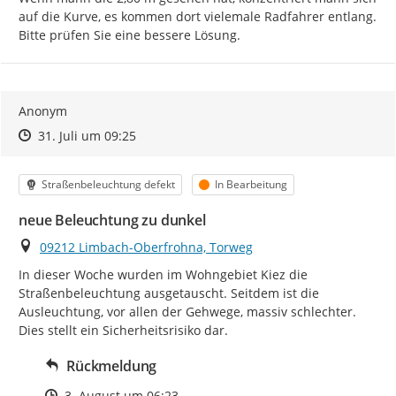
auf die Kurve, es kommen dort vielemale Radfahrer entlang.

Bitte prüfen Sie eine bessere Lösung.
Anonym
Zeitpunkt des Erstellens
Zeitpunkt des Erstellens
Zur Äußerung
31. Juli um 09:25
Kategorie
Status
Straßenbeleuchtung defekt
In Bearbeitung
neue Beleuchtung zu dunkel
Ort
09212 Limbach-Oberfrohna, Torweg
In dieser Woche wurden im Wohngebiet Kiez die 
Straßenbeleuchtung ausgetauscht. Seitdem ist die 
Ausleuchtung, vor allen der Gehwege, massiv schlechter. 
Dies stellt ein Sicherheitsrisiko dar.
Rückmeldung
Zeitpunkt des Erstellens
3. August um 06:23