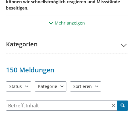
können wir schnellstmöglich reagieren und Missstände
beseitigen.
Mehr anzeigen
Und so einfach geht’s:
Klicken Sie auf „
Ihre Meldung
“.
Kategorien
Markieren Sie auf der Karte den genauen
Ort
des
Mangels
(aktueller Standort kann auch genutzt werden).
Wählen Sie die passende
Kategorie
*¹
150
Meldungen
Betreff
benennen und
kurze Beschreibung des
Mangels.*²
Status
Kategorie
Sortieren
4 Einträge verfügbar. Benutzen Sie "Pfeiltaste oben" und "Pfeil
13 Einträge verfügbar. Benutzen Sie "Pfeiltaste o
2 Einträge verfügbar. Benutzen 
Geben Sie bitte Ihre
Kontaktdaten
Name +
E-
Mailadresse
+ ggf. Telefonnummer
an
Suche nach Meldungen und Kommentaren
(diese werden
nicht veröffentlicht
und dienen der Rückfrage)
Fügen Sie wenn möglich über
(+)
ein
Bild
vom
Mangel
hinzu.
*³