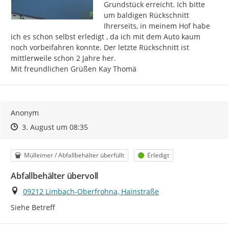
Grundstück erreicht. Ich bitte 
um baldigen Rückschnitt 
Ihrerseits, in meinem Hof habe 
ich es schon selbst erledigt , da ich mit dem Auto kaum 
noch vorbeifahren konnte. Der letzte Rückschnitt ist 
mittlerweile schon 2 Jahre her.

Mit freundlichen Grüßen Kay Thomä
Anonym
Zeitpunkt des Erstellens
Zeitpunkt des Erstellens
Zur Äußerung
3. August um 08:35
Kategorie
Status
Mülleimer / Abfallbehälter überfüllt
Erledigt
Abfallbehälter übervoll
Ort
09212 Limbach-Oberfrohna, Hainstraße
Siehe Betreff