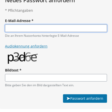
Neues Passwort anfordern
*
Pflichtangaben
E-Mail-Adresse
*
Pflichtangabe
Die an Ihrem Nutzerkonto hinterlegte E-Mail-Adresse
Audiokennung anfordern
Bildtext
*
Pflichtangabe
Bitte geben Sie den im Bild dargestellten Text ein.
Passwort anfordern