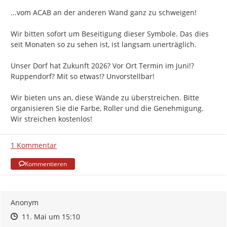
...vom ACAB an der anderen Wand ganz zu schweigen!

Wir bitten sofort um Beseitigung dieser Symbole. Das dies 
seit Monaten so zu sehen ist, ist langsam unerträglich.

Unser Dorf hat Zukunft 2026? Vor Ort Termin im Juni!? 
Ruppendorf? Mit so etwas!? Unvorstellbar!

Wir bieten uns an, diese Wände zu überstreichen. Bitte 
organisieren Sie die Farbe, Roller und die Genehmigung. 
Wir streichen kostenlos!
1 Kommentar
Kommentieren
Anonym
Zeitpunkt des Erstellens
Zeitpunkt des Erstellens
Zur Äußerung
11. Mai um 15:10