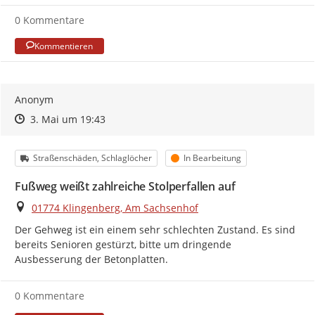
0 Kommentare
Kommentieren
Anonym
Zeitpunkt des Erstellens
Zeitpunkt des Erstellens
Zur Äußerung
3. Mai um 19:43
Kategorie
Status
Straßenschäden, Schlaglöcher
In Bearbeitung
Fußweg weißt zahlreiche Stolperfallen auf
Ort
01774 Klingenberg, Am Sachsenhof
Der Gehweg ist ein einem sehr schlechten Zustand. Es sind 
bereits Senioren gestürzt, bitte um dringende 
Ausbesserung der Betonplatten.
0 Kommentare