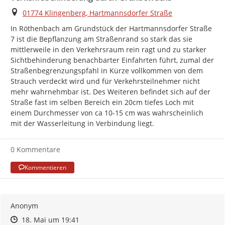
Ort
01774 Klingenberg, Hartmannsdorfer Straße
In Röthenbach am Grundstück der Hartmannsdorfer Straße 
7 ist die Bepflanzung am Straßenrand so stark das sie 
mittlerweile in den Verkehrsraum rein ragt und zu starker 
Sichtbehinderung benachbarter Einfahrten führt, zumal der 
Straßenbegrenzungspfahl in Kürze vollkommen von dem 
Strauch verdeckt wird und für Verkehrsteilnehmer nicht 
mehr wahrnehmbar ist. Des Weiteren befindet sich auf der 
Straße fast im selben Bereich ein 20cm tiefes Loch mit 
einem Durchmesser von ca 10-15 cm was wahrscheinlich 
mit der Wasserleitung in Verbindung liegt.
0 Kommentare
Kommentieren
Anonym
Zeitpunkt des Erstellens
Zeitpunkt des Erstellens
Zur Äußerung
18. Mai um 19:41