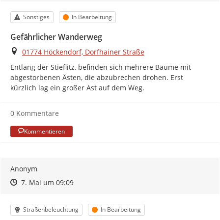
Kategorie
Status
Sonstiges
In Bearbeitung
Gefährlicher Wanderweg
Ort
01774 Höckendorf, Dorfhainer Straße
Entlang der Stieflitz, befinden sich mehrere Bäume mit 
abgestorbenen Ästen, die abzubrechen drohen. Erst 
kürzlich lag ein großer Ast auf dem Weg.
0 Kommentare
Kommentieren
Anonym
Zeitpunkt des Erstellens
Zeitpunkt des Erstellens
Zur Äußerung
7. Mai um 09:09
Kategorie
Status
Straßenbeleuchtung
In Bearbeitung