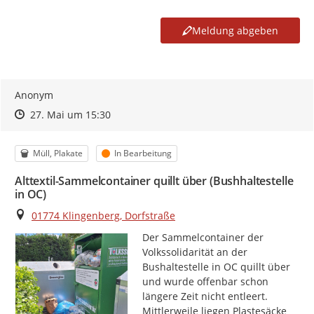
Meldung abgeben
Anonym
Zeitpunkt des Erstellens
Zeitpunkt des Erstellens
Zur Äußerung
27. Mai um 15:30
Kategorie
Status
Müll, Plakate
In Bearbeitung
Alttextil-Sammelcontainer quillt über (Bushhaltestelle
in OC)
Ort
01774 Klingenberg, Dorfstraße
Der Sammelcontainer der 
Volkssolidarität an der 
Bushaltestelle in OC quillt über 
und wurde offenbar schon 
längere Zeit nicht entleert. 
Mittlerweile liegen Plastesäcke 