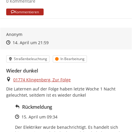
0 Kommentare
Kommentieren
Anonym
Zeitpunkt des Erstellens
Zeitpunkt des Erstellens
Zur Äußerung
14. April um 21:59
Kategorie
Status
Straßenbeleuchtung
In Bearbeitung
Wieder dunkel
Ort
01774 Klingenberg, Zur Folge
Die Laternen auf der Folge haben letzte Woche 1 Nacht 
geleuchtet, seitdem ist es wieder dunkel
Rückmeldung
Zeitpunkt des Erstellens
15. April um 09:34
Der Elektriker wurde benachrichtigt. Es handelt sich 