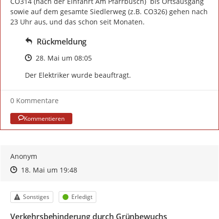
CO314 (nach der Einfahrt Am Pfarrbusch)  bis Ortsausgang 
sowie auf dem gesamte Siedlerweg (z.B. CO326) gehen nach 
23 Uhr aus, und das schon seit Monaten.
Rückmeldung
Zeitpunkt des Erstellens
28. Mai um 08:05
Der Elektriker wurde beauftragt.
0 Kommentare
Kommentieren
Anonym
Zeitpunkt des Erstellens
Zeitpunkt des Erstellens
Zur Äußerung
18. Mai um 19:48
Kategorie
Status
Sonstiges
Erledigt
Verkehrsbehinderung durch Grünbewuchs