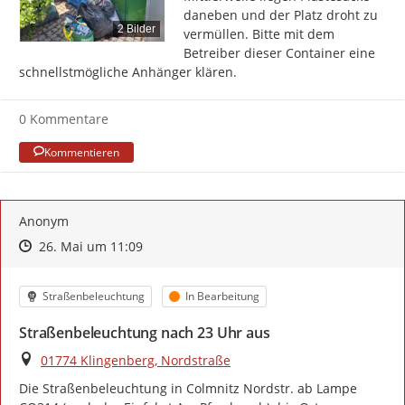
daneben und der Platz droht zu 
2 Bilder
vermüllen. Bitte mit dem 
Betreiber dieser Container eine 
schnellstmögliche Anhänger klären.
0 Kommentare
Kommentieren
Anonym
Zeitpunkt des Erstellens
Zeitpunkt des Erstellens
Zur Äußerung
26. Mai um 11:09
Kategorie
Status
Straßenbeleuchtung
In Bearbeitung
Straßenbeleuchtung nach 23 Uhr aus
Ort
01774 Klingenberg, Nordstraße
Die Straßenbeleuchtung in Colmnitz Nordstr. ab Lampe 