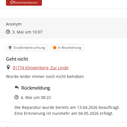
Kommentieren
Anonym
Zeitpunkt des Erstellens
Zeitpunkt des Erstellens
Zur Äußerung
3. Mai um 10:07
Kategorie
Status
Straßenbeleuchtung
In Bearbeitung
Geht nicht
Ort
01774 Klingenberg, Zur Linde
Wurde leider immer noch nicht behoben
Rückmeldung
Zeitpunkt des Erstellens
4. Mai um 08:22
Die Reparatur wurde bereits am 13.04.2026 beauftragt. 
Eine Erinnerung ist nunmehr am 04.05.2026 erfolgt.