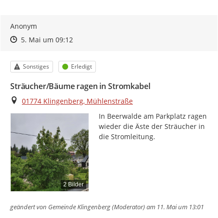
Anonym
Zeitpunkt des Erstellens
Zeitpunkt des Erstellens
Zur Äußerung
5. Mai um 09:12
Kategorie
Status
Sonstiges
Erledigt
Sträucher/Bäume ragen in Stromkabel
Ort
01774 Klingenberg, Mühlenstraße
In Beerwalde am Parkplatz ragen 
wieder die Äste der Sträucher in 
die Stromleitung.
2 Bilder
geändert von
Gemeinde Klingenberg (Moderator)
am 11. Mai um 13:01