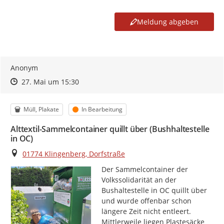
Meldung abgeben
Anonym
Zeitpunkt des Erstellens
Zeitpunkt des Erstellens
Zur Äußerung
27. Mai um 15:30
Kategorie
Status
Müll, Plakate
In Bearbeitung
Alttextil-Sammelcontainer quillt über (Bushhaltestelle
in OC)
Ort
01774 Klingenberg, Dorfstraße
Der Sammelcontainer der 
Volkssolidarität an der 
Bushaltestelle in OC quillt über 
und wurde offenbar schon 
längere Zeit nicht entleert. 
Mittlerweile liegen Plastesäcke 