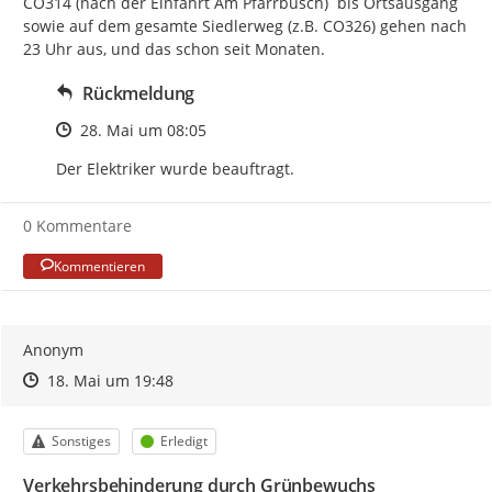
CO314 (nach der Einfahrt Am Pfarrbusch)  bis Ortsausgang 
sowie auf dem gesamte Siedlerweg (z.B. CO326) gehen nach 
23 Uhr aus, und das schon seit Monaten.
Rückmeldung
Zeitpunkt des Erstellens
28. Mai um 08:05
Der Elektriker wurde beauftragt.
0 Kommentare
Kommentieren
Anonym
Zeitpunkt des Erstellens
Zeitpunkt des Erstellens
Zur Äußerung
18. Mai um 19:48
Kategorie
Status
Sonstiges
Erledigt
Verkehrsbehinderung durch Grünbewuchs