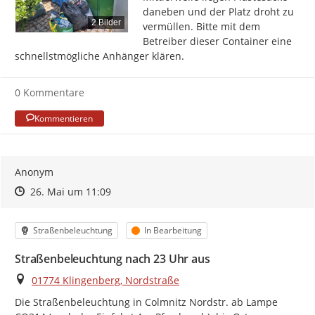
daneben und der Platz droht zu 
2 Bilder
vermüllen. Bitte mit dem 
Betreiber dieser Container eine 
schnellstmögliche Anhänger klären.
0 Kommentare
Kommentieren
Anonym
Zeitpunkt des Erstellens
Zeitpunkt des Erstellens
Zur Äußerung
26. Mai um 11:09
Kategorie
Status
Straßenbeleuchtung
In Bearbeitung
Straßenbeleuchtung nach 23 Uhr aus
Ort
01774 Klingenberg, Nordstraße
Die Straßenbeleuchtung in Colmnitz Nordstr. ab Lampe 