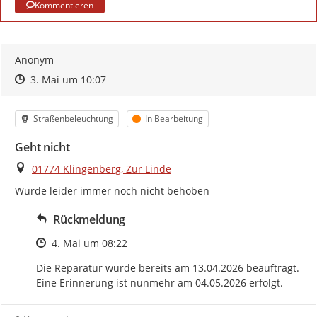
Kommentieren
Anonym
Zeitpunkt des Erstellens
Zeitpunkt des Erstellens
Zur Äußerung
3. Mai um 10:07
Kategorie
Status
Straßenbeleuchtung
In Bearbeitung
Geht nicht
Ort
01774 Klingenberg, Zur Linde
Wurde leider immer noch nicht behoben
Rückmeldung
Zeitpunkt des Erstellens
4. Mai um 08:22
Die Reparatur wurde bereits am 13.04.2026 beauftragt. 
Eine Erinnerung ist nunmehr am 04.05.2026 erfolgt.