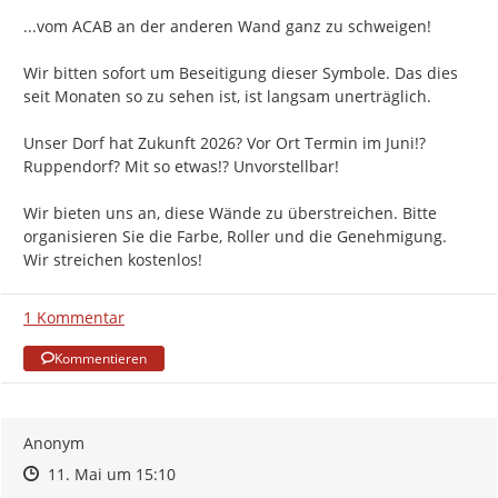
...vom ACAB an der anderen Wand ganz zu schweigen!

Wir bitten sofort um Beseitigung dieser Symbole. Das dies 
seit Monaten so zu sehen ist, ist langsam unerträglich.

Unser Dorf hat Zukunft 2026? Vor Ort Termin im Juni!? 
Ruppendorf? Mit so etwas!? Unvorstellbar!

Wir bieten uns an, diese Wände zu überstreichen. Bitte 
organisieren Sie die Farbe, Roller und die Genehmigung. 
Wir streichen kostenlos!
1 Kommentar
Kommentieren
Anonym
Zeitpunkt des Erstellens
Zeitpunkt des Erstellens
Zur Äußerung
11. Mai um 15:10