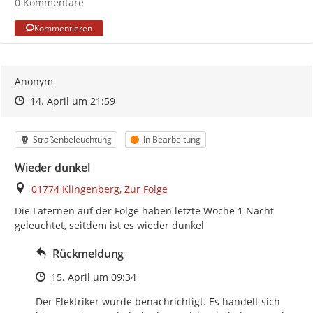
0 Kommentare
Kommentieren
Anonym
Zeitpunkt des Erstellens
Zeitpunkt des Erstellens
Zur Äußerung
14. April um 21:59
Kategorie
Status
Straßenbeleuchtung
In Bearbeitung
Wieder dunkel
Ort
01774 Klingenberg, Zur Folge
Die Laternen auf der Folge haben letzte Woche 1 Nacht 
geleuchtet, seitdem ist es wieder dunkel
Rückmeldung
Zeitpunkt des Erstellens
15. April um 09:34
Der Elektriker wurde benachrichtigt. Es handelt sich 