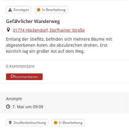
Kategorie
Status
Sonstiges
In Bearbeitung
Gefährlicher Wanderweg
Ort
01774 Höckendorf, Dorfhainer Straße
Entlang der Stieflitz, befinden sich mehrere Bäume mit 
abgestorbenen Ästen, die abzubrechen drohen. Erst 
kürzlich lag ein großer Ast auf dem Weg.
0 Kommentare
Kommentieren
Anonym
Zeitpunkt des Erstellens
Zeitpunkt des Erstellens
Zur Äußerung
7. Mai um 09:09
Kategorie
Status
Straßenbeleuchtung
In Bearbeitung