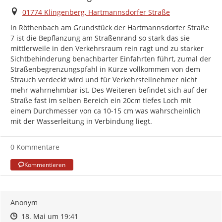
Ort
01774 Klingenberg, Hartmannsdorfer Straße
In Röthenbach am Grundstück der Hartmannsdorfer Straße 
7 ist die Bepflanzung am Straßenrand so stark das sie 
mittlerweile in den Verkehrsraum rein ragt und zu starker 
Sichtbehinderung benachbarter Einfahrten führt, zumal der 
Straßenbegrenzungspfahl in Kürze vollkommen von dem 
Strauch verdeckt wird und für Verkehrsteilnehmer nicht 
mehr wahrnehmbar ist. Des Weiteren befindet sich auf der 
Straße fast im selben Bereich ein 20cm tiefes Loch mit 
einem Durchmesser von ca 10-15 cm was wahrscheinlich 
mit der Wasserleitung in Verbindung liegt.
0 Kommentare
Kommentieren
Anonym
Zeitpunkt des Erstellens
Zeitpunkt des Erstellens
Zur Äußerung
18. Mai um 19:41