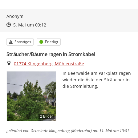
Anonym
Zeitpunkt des Erstellens
Zeitpunkt des Erstellens
Zur Äußerung
5. Mai um 09:12
Kategorie
Status
Sonstiges
Erledigt
Sträucher/Bäume ragen in Stromkabel
Ort
01774 Klingenberg, Mühlenstraße
In Beerwalde am Parkplatz ragen 
wieder die Äste der Sträucher in 
die Stromleitung.
2 Bilder
geändert von
Gemeinde Klingenberg (Moderator)
am 11. Mai um 13:01