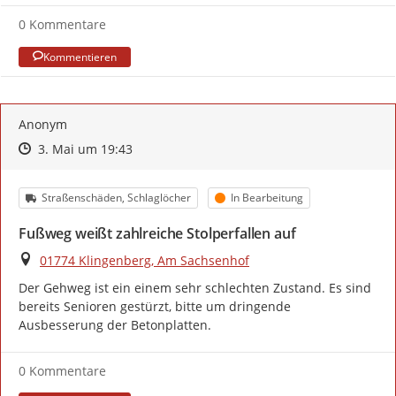
0 Kommentare
Kommentieren
Anonym
Zeitpunkt des Erstellens
Zeitpunkt des Erstellens
Zur Äußerung
3. Mai um 19:43
Kategorie
Status
Straßenschäden, Schlaglöcher
In Bearbeitung
Fußweg weißt zahlreiche Stolperfallen auf
Ort
01774 Klingenberg, Am Sachsenhof
Der Gehweg ist ein einem sehr schlechten Zustand. Es sind 
bereits Senioren gestürzt, bitte um dringende 
Ausbesserung der Betonplatten.
0 Kommentare