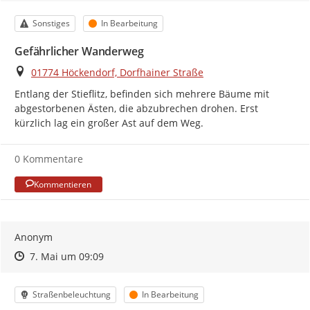
Kategorie
Status
Sonstiges
In Bearbeitung
Gefährlicher Wanderweg
Ort
01774 Höckendorf, Dorfhainer Straße
Entlang der Stieflitz, befinden sich mehrere Bäume mit 
abgestorbenen Ästen, die abzubrechen drohen. Erst 
kürzlich lag ein großer Ast auf dem Weg.
0 Kommentare
Kommentieren
Anonym
Zeitpunkt des Erstellens
Zeitpunkt des Erstellens
Zur Äußerung
7. Mai um 09:09
Kategorie
Status
Straßenbeleuchtung
In Bearbeitung