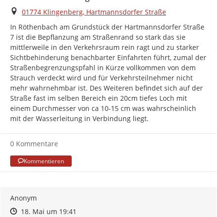
Ort
01774 Klingenberg, Hartmannsdorfer Straße
In Röthenbach am Grundstück der Hartmannsdorfer Straße 
7 ist die Bepflanzung am Straßenrand so stark das sie 
mittlerweile in den Verkehrsraum rein ragt und zu starker 
Sichtbehinderung benachbarter Einfahrten führt, zumal der 
Straßenbegrenzungspfahl in Kürze vollkommen von dem 
Strauch verdeckt wird und für Verkehrsteilnehmer nicht 
mehr wahrnehmbar ist. Des Weiteren befindet sich auf der 
Straße fast im selben Bereich ein 20cm tiefes Loch mit 
einem Durchmesser von ca 10-15 cm was wahrscheinlich 
mit der Wasserleitung in Verbindung liegt.
0 Kommentare
Kommentieren
Anonym
Zeitpunkt des Erstellens
Zeitpunkt des Erstellens
Zur Äußerung
18. Mai um 19:41