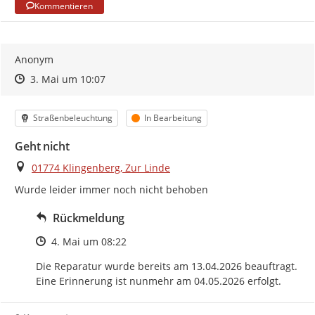
Kommentieren
Anonym
Zeitpunkt des Erstellens
Zeitpunkt des Erstellens
Zur Äußerung
3. Mai um 10:07
Kategorie
Status
Straßenbeleuchtung
In Bearbeitung
Geht nicht
Ort
01774 Klingenberg, Zur Linde
Wurde leider immer noch nicht behoben
Rückmeldung
Zeitpunkt des Erstellens
4. Mai um 08:22
Die Reparatur wurde bereits am 13.04.2026 beauftragt. 
Eine Erinnerung ist nunmehr am 04.05.2026 erfolgt.