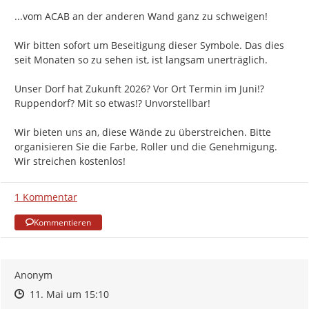
...vom ACAB an der anderen Wand ganz zu schweigen!

Wir bitten sofort um Beseitigung dieser Symbole. Das dies 
seit Monaten so zu sehen ist, ist langsam unerträglich.

Unser Dorf hat Zukunft 2026? Vor Ort Termin im Juni!? 
Ruppendorf? Mit so etwas!? Unvorstellbar!

Wir bieten uns an, diese Wände zu überstreichen. Bitte 
organisieren Sie die Farbe, Roller und die Genehmigung. 
Wir streichen kostenlos!
1 Kommentar
Kommentieren
Anonym
Zeitpunkt des Erstellens
Zeitpunkt des Erstellens
Zur Äußerung
11. Mai um 15:10