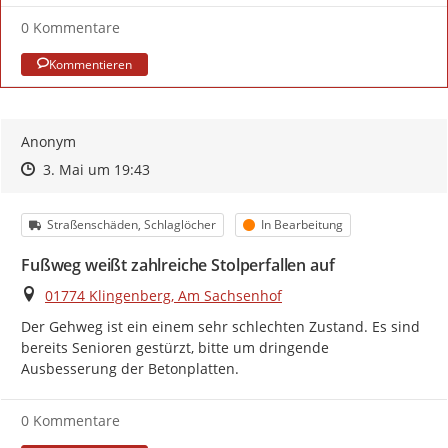
0 Kommentare
Kommentieren
Anonym
Zeitpunkt des Erstellens
Zeitpunkt des Erstellens
Zur Äußerung
3. Mai um 19:43
Kategorie
Status
Straßenschäden, Schlaglöcher
In Bearbeitung
Fußweg weißt zahlreiche Stolperfallen auf
Ort
01774 Klingenberg, Am Sachsenhof
Der Gehweg ist ein einem sehr schlechten Zustand. Es sind 
bereits Senioren gestürzt, bitte um dringende 
Ausbesserung der Betonplatten.
0 Kommentare