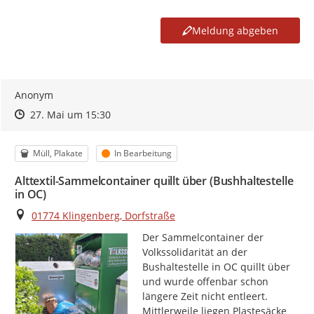
Meldung abgeben
Anonym
Zeitpunkt des Erstellens
Zeitpunkt des Erstellens
Zur Äußerung
27. Mai um 15:30
Kategorie
Status
Müll, Plakate
In Bearbeitung
Alttextil-Sammelcontainer quillt über (Bushhaltestelle
in OC)
Ort
01774 Klingenberg, Dorfstraße
Der Sammelcontainer der 
Volkssolidarität an der 
Bushaltestelle in OC quillt über 
und wurde offenbar schon 
längere Zeit nicht entleert. 
Mittlerweile liegen Plastesäcke 