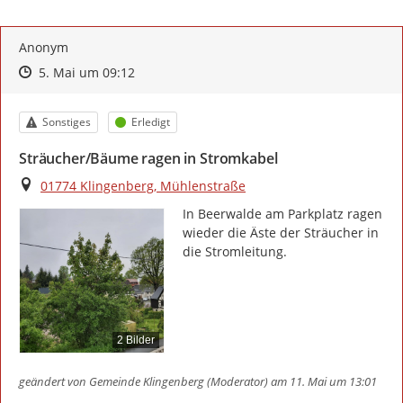
Anonym
Zeitpunkt des Erstellens
Zeitpunkt des Erstellens
Zur Äußerung
5. Mai um 09:12
Kategorie
Status
Sonstiges
Erledigt
Sträucher/Bäume ragen in Stromkabel
Ort
01774 Klingenberg, Mühlenstraße
In Beerwalde am Parkplatz ragen 
wieder die Äste der Sträucher in 
die Stromleitung.
2 Bilder
geändert von
Gemeinde Klingenberg (Moderator)
am 11. Mai um 13:01