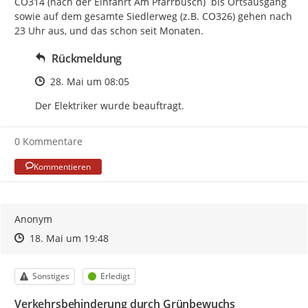
CO314 (nach der Einfahrt Am Pfarrbusch)  bis Ortsausgang 
sowie auf dem gesamte Siedlerweg (z.B. CO326) gehen nach 
23 Uhr aus, und das schon seit Monaten.
Rückmeldung
Zeitpunkt des Erstellens
28. Mai um 08:05
Der Elektriker wurde beauftragt.
0 Kommentare
Kommentieren
Anonym
Zeitpunkt des Erstellens
Zeitpunkt des Erstellens
Zur Äußerung
18. Mai um 19:48
Kategorie
Status
Sonstiges
Erledigt
Verkehrsbehinderung durch Grünbewuchs