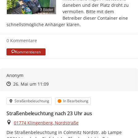
daneben und der Platz droht zu 
2 Bilder
vermüllen. Bitte mit dem 
Betreiber dieser Container eine 
schnellstmögliche Anhänger klären.
0 Kommentare
Kommentieren
Anonym
Zeitpunkt des Erstellens
Zeitpunkt des Erstellens
Zur Äußerung
26. Mai um 11:09
Kategorie
Status
Straßenbeleuchtung
In Bearbeitung
Straßenbeleuchtung nach 23 Uhr aus
Ort
01774 Klingenberg, Nordstraße
Die Straßenbeleuchtung in Colmnitz Nordstr. ab Lampe 