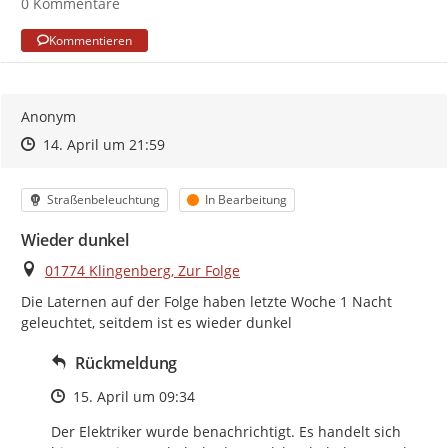
0 Kommentare
Kommentieren
Anonym
Zeitpunkt des Erstellens
Zeitpunkt des Erstellens
Zur Äußerung
14. April um 21:59
Kategorie
Status
Straßenbeleuchtung
In Bearbeitung
Wieder dunkel
Ort
01774 Klingenberg, Zur Folge
Die Laternen auf der Folge haben letzte Woche 1 Nacht 
geleuchtet, seitdem ist es wieder dunkel
Rückmeldung
Zeitpunkt des Erstellens
15. April um 09:34
Der Elektriker wurde benachrichtigt. Es handelt sich 