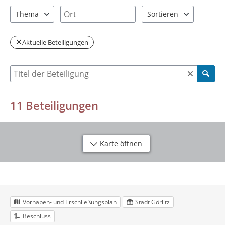
2 Einträge verfügbar. Benutzen Sie "Pfeiltaste oben" und "Pfeil
1 Einträge verfügbar. Benutzen Sie "P
Ort
Thema
Sortieren
1 Einträge verfügbar. Benutzen Sie "Pfeiltaste oben" und "Pfeil
2 Einträge verfügbar. Be
Aktuelle Beteiligungen
Suche nach Beteiligung
11
Beteiligungen
Karte öffnen
Vorhaben- und Erschließungsplan
Stadt Görlitz
Beschluss