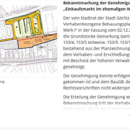
Bekanntmachung der Genehmigun
„Einkaufsmarkt im ehemaligen 
Der vom Stadtrat der Stadt Görlit
Vorhabenbezogene Bebauungsplan
Werk I“ in der Fassung vom 02.12
die Grundstücke Gemarkung Görlitz 
153/4, 153/5 teilweise, 153/9, 153/
bestehend aus der Planzeichnung (
dem Vorhaben- und Erschließungsp
mit Bescheid der höheren Verwalt
genehmigt.
Die Genehmigung konnte erfolge
ung
gekommen ist und dem BauGB, de
Rechtsvorschriften nicht widerspr
Die Erteilung der Genehmigung wi
Bekanntmachung tritt der Vorhab
die Satzung, die in der Satzung 
4020/DIN EN 1997-2, ihre Begrün
Zusammenfassende Erklärung gemä
Amt für Stadtplanung, SG Städteb