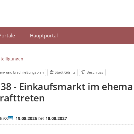
Portale
Hauptportal
eteiligungen
en- und Erschließungsplan
Stadt Görlitz
Beschluss
 38 - Einkaufsmarkt im ehema
krafttreten
Zeitraum
luss
19.08.2025
bis
18.08.2027