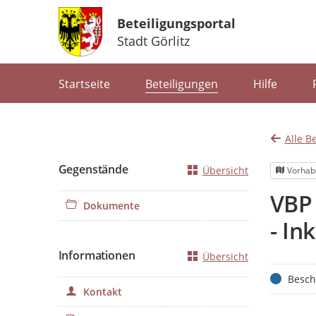
Beteiligungsportal
Stadt Görlitz
Portalnavigation
Startseite
Beteiligungen
Hilfe
Alle B
Gegenstände
Übersicht
Vorhab
VBP
Dokumente
- In
Informationen
Übersicht
Status
Besch
Kontakt