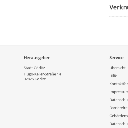
Verkn
Service
Herausgeber
Service
Stadt Görlitz
Übersicht
Hugo-Keller-Straße 14
Hilfe
02826
Görlitz
Kontaktfo
Impressu
Datenschu
Barrierefre
Gebärdens
Datenschut