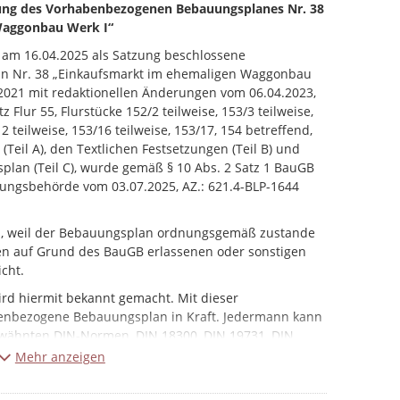
g des Vorhabenbezogenen Bebauungsplanes Nr. 38
Waggonbau Werk I“
z am 16.04.2025 als Satzung beschlossene
 Nr. 38 „Einkaufsmarkt im ehemaligen Waggonbau
.2021 mit redaktionellen Änderungen vom 06.04.2023,
Flur 55, Flurstücke 152/2 teilweise, 153/3 teilweise,
12 teilweise, 153/16 teilweise, 153/17, 154 betreffend,
Teil A), den Textlichen Festsetzungen (Teil B) und
lan (Teil C), wurde gemäß § 10 Abs. 2 Satz 1 BauGB
ungsbehörde vom 03.07.2025, AZ.: 621.4-BLP-1644
n, weil der Bebauungsplan ordnungsgemäß zustande
n auf Grund des BauGB erlassenen oder sonstigen
icht.
rd hiermit bekannt gemacht. Mit dieser
enbezogene Bebauungsplan in Kraft. Jedermann kann
erwähnten DIN-Normen, DIN 18300, DIN 19731, DIN
dung inklusive des Umweltberichtes und die
Mehr anzeigen
ß § 10 Abs. 4 BauGB in der Stadtverwaltung Görlitz,
au, Hugo-Keller-Straße 14, während der Sprechzeiten