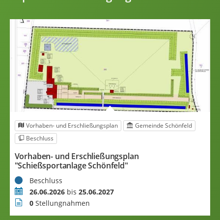
Vorhaben- und Erschließungsplan
Gemeinde Schönfeld
Beschluss
n
B
Vorhaben- und Erschließungsplan
f
d
"Schießsportanlage Schönfeld"
S
Status
Beschluss
Z
Zeitraum
26.06.2026
bis
25.06.2027
S
Stellungnahmen
0
Stellungnahmen