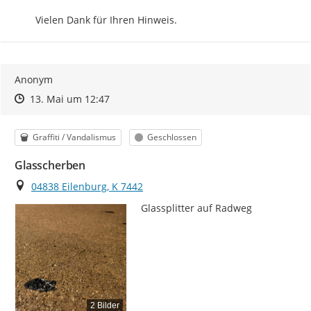
Vielen Dank für Ihren Hinweis.
Anonym
Zeitpunkt des Erstellens
Zeitpunkt des Erstellens
Zur Äußerung
13. Mai um 12:47
Kategorie
Status
Graffiti / Vandalismus
Geschlossen
Glasscherben
Ort
04838 Eilenburg, K 7442
Glassplitter auf Radweg
2 Bilder