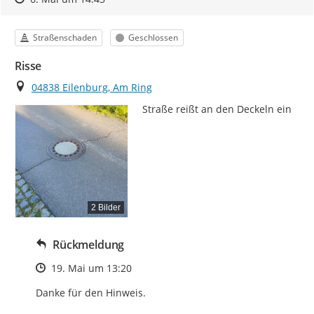
Kategorie
Status
Straßenschaden
Geschlossen
Risse
Ort
04838 Eilenburg, Am Ring
Straße reißt an den Deckeln ein
2 Bilder
Rückmeldung
Zeitpunkt des Erstellens
19. Mai um 13:20
Danke für den Hinweis.