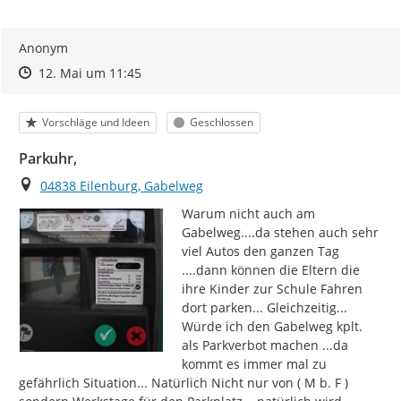
Anonym
Zeitpunkt des Erstellens
Zeitpunkt des Erstellens
Zur Äußerung
12. Mai um 11:45
Kategorie
Status
Vorschläge und Ideen
Geschlossen
Parkuhr,
Ort
04838 Eilenburg, Gabelweg
Warum nicht auch am 
Gabelweg....da stehen auch sehr 
viel Autos den ganzen Tag 
....dann können die Eltern die 
ihre Kinder zur Schule Fahren 
dort parken... Gleichzeitig... 
Würde ich den Gabelweg kplt.  
als Parkverbot machen ...da 
kommt es immer mal zu 
gefährlich Situation... Natürlich Nicht nur von ( M b. F ) 