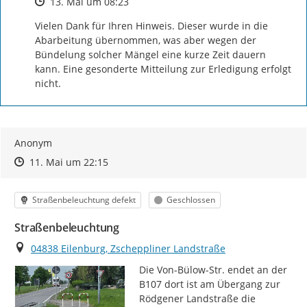
Zeitpunkt des Erstellens
13. Mai um 08:23
Vielen Dank für Ihren Hinweis. Dieser wurde in die 
Abarbeitung übernommen, was aber wegen der 
Bündelung solcher Mängel eine kurze Zeit dauern 
kann. Eine gesonderte Mitteilung zur Erledigung erfolgt 
nicht.
Anonym
Zeitpunkt des Erstellens
Zeitpunkt des Erstellens
Zur Äußerung
11. Mai um 22:15
Kategorie
Status
Straßenbeleuchtung defekt
Geschlossen
Straßenbeleuchtung
Ort
04838 Eilenburg, Zscheppliner Landstraße
Die Von-Bülow-Str. endet an der 
B107 dort ist am Übergang zur 
Rödgener Landstraße die 