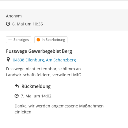
Anonym
Zeitpunkt des Erstellens
Zeitpunkt des Erstellens
Zur Äußerung
6. Mai um 10:35
Kategorie
Status
Sonstiges
In Bearbeitung
Fusswege Gewerbegebiet Berg
Ort
04838 Eilenburg, Am Schanzberg
Fusswege nicht erkennbar, schlimm an 
Landwirtschaftsfeldern, verwildert MfG
Rückmeldung
Zeitpunkt des Erstellens
7. Mai um 14:02
Danke, wir werden angemessene Maßnahmen 
einleiten.