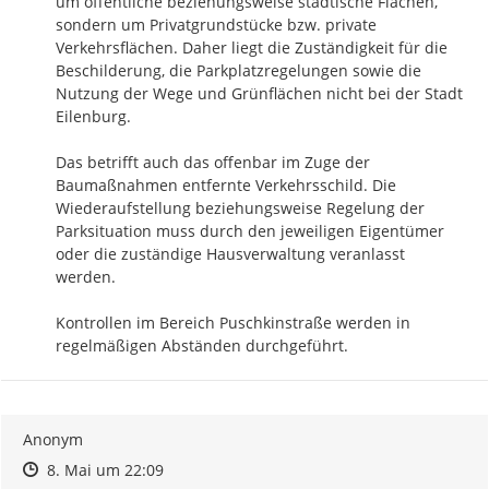
um öffentliche beziehungsweise städtische Flächen, 
sondern um Privatgrundstücke bzw. private 
Verkehrsflächen. Daher liegt die Zuständigkeit für die 
Beschilderung, die Parkplatzregelungen sowie die 
Nutzung der Wege und Grünflächen nicht bei der Stadt 
Eilenburg.

Das betrifft auch das offenbar im Zuge der 
Baumaßnahmen entfernte Verkehrsschild. Die 
Wiederaufstellung beziehungsweise Regelung der 
Parksituation muss durch den jeweiligen Eigentümer 
oder die zuständige Hausverwaltung veranlasst 
werden.

Kontrollen im Bereich Puschkinstraße werden in 
regelmäßigen Abständen durchgeführt.
Anonym
Zeitpunkt des Erstellens
Zeitpunkt des Erstellens
Zur Äußerung
8. Mai um 22:09