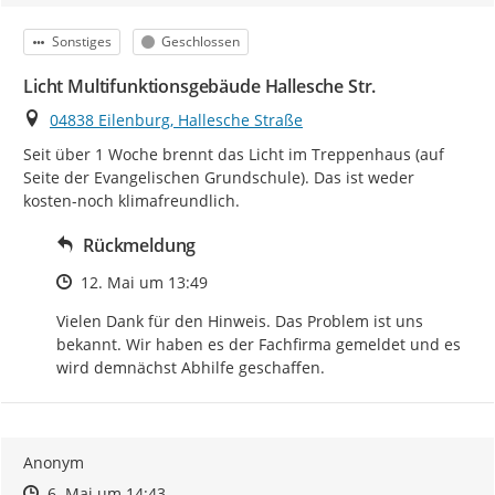
Kategorie
Status
Sonstiges
Geschlossen
Licht Multifunktionsgebäude Hallesche Str.
Ort
04838 Eilenburg, Hallesche Straße
Seit über 1 Woche brennt das Licht im Treppenhaus (auf 
Seite der Evangelischen Grundschule). Das ist weder 
kosten-noch klimafreundlich.
Rückmeldung
Zeitpunkt des Erstellens
12. Mai um 13:49
Vielen Dank für den Hinweis. Das Problem ist uns 
bekannt. Wir haben es der Fachfirma gemeldet und es 
wird demnächst Abhilfe geschaffen.
Anonym
Zeitpunkt des Erstellens
Zeitpunkt des Erstellens
Zur Äußerung
6. Mai um 14:43