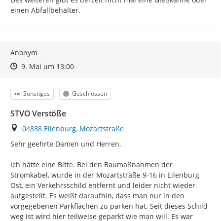
einen Abfallbehälter.
Anonym
Zeitpunkt des Erstellens
Zeitpunkt des Erstellens
Zur Äußerung
9. Mai um 13:00
Kategorie
Status
Sonstiges
Geschlossen
STVO Verstöße
Ort
04838 Eilenburg, Mozartstraße
Sehr geehrte Damen und Herren,

Ich hätte eine Bitte. Bei den Baumaßnahmen der 
Stromkabel, wurde in der Mozartstraße 9-16 in Eilenburg 
Ost, ein Verkehrsschild entfernt und leider nicht wieder 
aufgestellt. Es weißt daraufhin, dass man nur in den 
vorgegebenen Parkflächen zu parken hat. Seit dieses Schild 
weg ist wird hier teilweise geparkt wie man will. Es war 