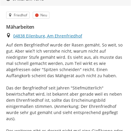
Kategorie
Status
Friedhof
Neu
Mäharbeiten
Ort
04838 Eilenburg, Am Ehrenfriedhof
Auf dem Bergfriedhof wurde der Rasen gemäht. So weit, so 
gut. Aber wie?! Ich verstehe nicht, warum nicht auf 
niedrigster Stufe gemäht wird. Es sieht aus, als musste das 
mal schnell gemacht werden, zum Teil wirkt es wie 
abgefressen oder "Spitzen schneiden" reicht. Einen 
Auffangkorb scheint das Mähgerät auch nicht zu haben.

Das der Bergfriedhof seit Jahren "Stiefmütterlich" 
bewirtschaftet wird, ist bekannt aber gerade weil es neben 
dem Ehrenfriedhof ist, sollte das Erscheinungsbild 
einigermaßen stimmen. (Anmerkung: Der Ehrenfriedhof 
wurde sehr gut gemäht und sieht entsprechend gepflegt 
aus).

Des weiteren gibt es derzeit nicht mal eine Gießkanne oder 