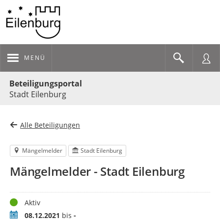
MENÜ
Portalnavigation
Beteiligungsportal
Stadt Eilenburg
Alle Beteiligungen
Mängelmelder
Stadt Eilenburg
Mängelmelder - Stadt Eilenburg
Status
Aktiv
Zeitraum
08.12.2021
bis
-