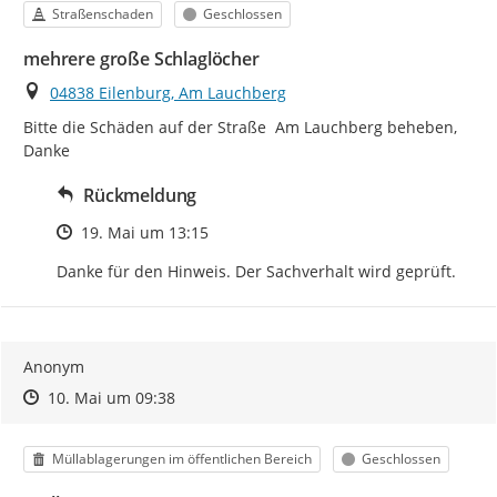
Kategorie
Status
Straßenschaden
Geschlossen
mehrere große Schlaglöcher
Ort
04838 Eilenburg, Am Lauchberg
Bitte die Schäden auf der Straße  Am Lauchberg beheben, 
Danke
Rückmeldung
Zeitpunkt des Erstellens
19. Mai um 13:15
Danke für den Hinweis. Der Sachverhalt wird geprüft.
Anonym
Zeitpunkt des Erstellens
Zeitpunkt des Erstellens
Zur Äußerung
10. Mai um 09:38
Kategorie
Status
Müllablagerungen im öffentlichen Bereich
Geschlossen