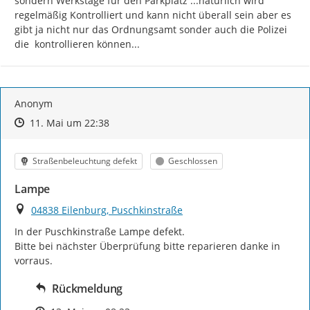
sondern Werkstage für den Parkplatz ...natürlich wird 
regelmäßig Kontrolliert und kann nicht überall sein aber es 
gibt ja nicht nur das Ordnungsamt sonder auch die Polizei 
die  kontrollieren können...
Anonym
Zeitpunkt des Erstellens
Zeitpunkt des Erstellens
Zur Äußerung
11. Mai um 22:38
Kategorie
Status
Straßenbeleuchtung defekt
Geschlossen
Lampe
Ort
04838 Eilenburg, Puschkinstraße
In der Puschkinstraße Lampe defekt.

Bitte bei nächster Überprüfung bitte reparieren danke in 
vorraus.
Rückmeldung