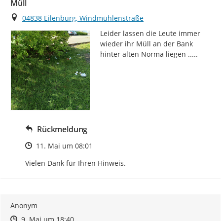
Müll
Ort
04838 Eilenburg, Windmühlenstraße
Leider lassen die Leute immer 
wieder ihr Müll an der Bank 
hinter alten Norma liegen .....
Rückmeldung
Zeitpunkt des Erstellens
11. Mai um 08:01
Vielen Dank für Ihren Hinweis.
Anonym
Zeitpunkt des Erstellens
Zeitpunkt des Erstellens
Zur Äußerung
9. Mai um 18:40