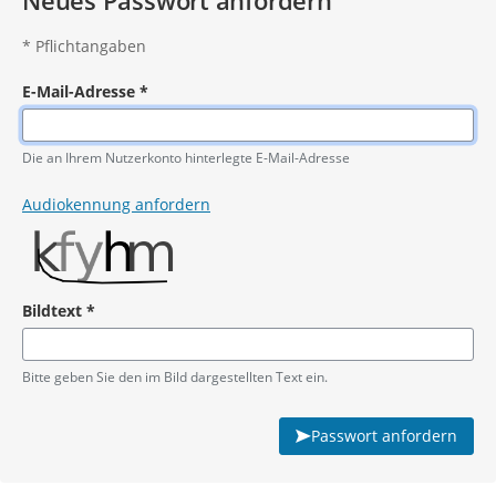
Neues Passwort anfordern
*
Pflichtangaben
E-Mail-Adresse
*
Pflichtangabe
Die an Ihrem Nutzerkonto hinterlegte E-Mail-Adresse
Audiokennung anfordern
Bildtext
*
Pflichtangabe
Bitte geben Sie den im Bild dargestellten Text ein.
Passwort anfordern