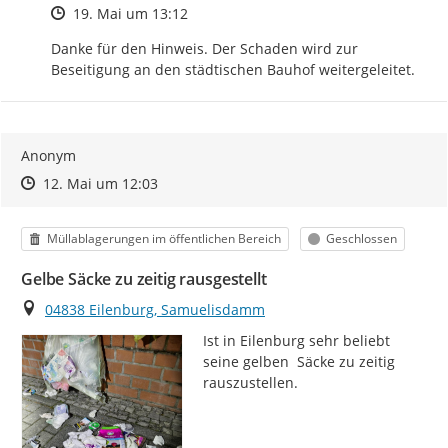
Zeitpunkt des Erstellens
19. Mai um 13:12
Danke für den Hinweis. Der Schaden wird zur 
Beseitigung an den städtischen Bauhof weitergeleitet.
Anonym
Zeitpunkt des Erstellens
Zeitpunkt des Erstellens
Zur Äußerung
12. Mai um 12:03
Kategorie
Status
Müllablagerungen im öffentlichen Bereich
Geschlossen
Gelbe Säcke zu zeitig rausgestellt
Ort
04838 Eilenburg, Samuelisdamm
Ist in Eilenburg sehr beliebt 
seine gelben  Säcke zu zeitig 
rauszustellen.