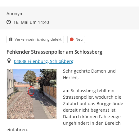
Anonym
Zeitpunkt des Erstellens
Zeitpunkt des Erstellens
Zur Äußerung
16. Mai um 14:40
Kategorie
Status
Verkehrseinrichtung defekt
Neu
Fehlender Strassenpoller am Schlossberg
Ort
04838 Eilenburg, Schloßberg
Sehr geehrte Damen und 
Herren,

am Schlossberg fehlt ein 
Strassenpoller, wodurch die 
Zufahrt auf das Burggelände 
derzeit nicht begrenzt ist. 
Dadurch können Fahrzeuge 
ungehindert in den Bereich 
einfahren.
