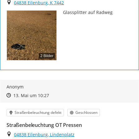
Ort
04838 Eilenburg, K 7442
Glassplitter auf Radweg
2 Bilder
Anonym
Zeitpunkt des Erstellens
Zeitpunkt des Erstellens
Zur Äußerung
13. Mai um 10:27
Kategorie
Status
Straßenbeleuchtung defekt
Geschlossen
Straßenbeleuchtung OT Pressen
Ort
04838 Eilenburg, Lindenplatz