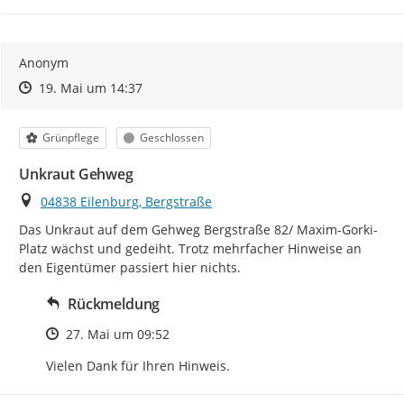
Anonym
Zeitpunkt des Erstellens
Zeitpunkt des Erstellens
Zur Äußerung
19. Mai um 14:37
Kategorie
Status
Grünpflege
Geschlossen
Unkraut Gehweg
Ort
04838 Eilenburg, Bergstraße
Das Unkraut auf dem Gehweg Bergstraße 82/ Maxim-Gorki-
Platz wächst und gedeiht. Trotz mehrfacher Hinweise an 
den Eigentümer passiert hier nichts.
Rückmeldung
Zeitpunkt des Erstellens
27. Mai um 09:52
Vielen Dank für Ihren Hinweis.