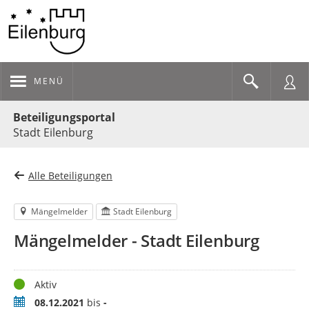
MENÜ
Portalnavigation
Beteiligungsportal
Stadt Eilenburg
Alle Beteiligungen
Mängelmelder
Stadt Eilenburg
Mängelmelder - Stadt Eilenburg
Status
Aktiv
Zeitraum
08.12.2021
bis
-