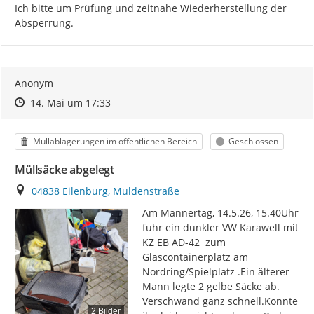
Ich bitte um Prüfung und zeitnahe Wiederherstellung der 
Absperrung.
Anonym
Zeitpunkt des Erstellens
Zeitpunkt des Erstellens
Zur Äußerung
14. Mai um 17:33
Kategorie
Status
Müllablagerungen im öffentlichen Bereich
Geschlossen
Müllsäcke abgelegt
Ort
04838 Eilenburg, Muldenstraße
Am Männertag, 14.5.26, 15.40Uhr 
fuhr ein dunkler VW Karawell mit 
KZ EB AD-42  zum 
Glascontainerplatz am 
Nordring/Spielplatz .Ein älterer 
Mann legte 2 gelbe Säcke ab. 
Verschwand ganz schnell.Konnte 
2 Bilder