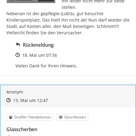
ihn leider nicht mehr zur Rede 
stellen.

Nebenan ist der gepflegte (Lob!)u. gut besuchte 
Kinderspielplatz. Das hielt ihn nicht ab! Nun darf wieder die 
Stadt, auf Kosten aller, den Müll beseitigen. Schlimm!!!! 
Vielleicht finden Sie den Verursacher.
Rückmeldung
Zeitpunkt des Erstellens
18. Mai um 07:56
Vielen Dank für Ihren Hinweis.
Anonym
Zeitpunkt des Erstellens
Zeitpunkt des Erstellens
Zur Äußerung
13. Mai um 12:47
Kategorie
Status
Graffiti / Vandalismus
Geschlossen
Glasscherben