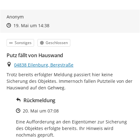
Anonym
Zeitpunkt des Erstellens
Zeitpunkt des Erstellens
Zur Äußerung
19. Mai um 14:38
Kategorie
Status
Sonstiges
Geschlossen
Putz fällt von Hauswand
Ort
04838 Eilenburg, Bergstraße
Trotz bereits erfolgter Meldung passiert hier keine 
Sicherung des Objektes. Immernoch fallen Putzteile von der 
Hauswand auf den Gehweg.
Rückmeldung
Zeitpunkt des Erstellens
20. Mai um 07:08
Eine Aufforderung an den Eigentümer zur Sicherung 
des Objektes erfolgte bereits. Ihr Hinweis wird 
nochmals geprüft.