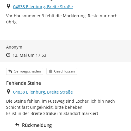
Ort
04838 Eilenburg, Breite Straße
Vor Hausnummer 9 fehlt die Markierung, Reste nur noch 
übrig
Anonym
Zeitpunkt des Erstellens
Zeitpunkt des Erstellens
Zur Äußerung
12. Mai um 17:53
Kategorie
Status
Gehwegschaden
Geschlossen
Fehlende Steine
Ort
04838 Eilenburg, Breite Straße
Die Steine fehlen, im Fussweg sind Löcher, ich bin nach 
Schicht fast umgeknickt, bitte beheben

Es ist in der Breite Straße im Standort markiert
Rückmeldung