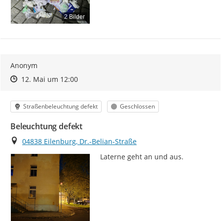
2 Bilder
Anonym
Zeitpunkt des Erstellens
Zeitpunkt des Erstellens
Zur Äußerung
12. Mai um 12:00
Kategorie
Status
Straßenbeleuchtung defekt
Geschlossen
Beleuchtung defekt
Ort
04838 Eilenburg, Dr.-Belian-Straße
Laterne geht an und aus.