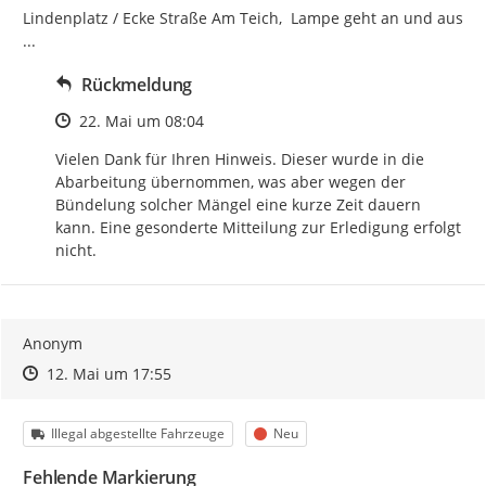
Lindenplatz / Ecke Straße Am Teich,  Lampe geht an und aus 
...
Rückmeldung
Zeitpunkt des Erstellens
22. Mai um 08:04
Vielen Dank für Ihren Hinweis. Dieser wurde in die 
Abarbeitung übernommen, was aber wegen der 
Bündelung solcher Mängel eine kurze Zeit dauern 
kann. Eine gesonderte Mitteilung zur Erledigung erfolgt 
nicht.
Anonym
Zeitpunkt des Erstellens
Zeitpunkt des Erstellens
Zur Äußerung
12. Mai um 17:55
Kategorie
Status
Illegal abgestellte Fahrzeuge
Neu
Fehlende Markierung