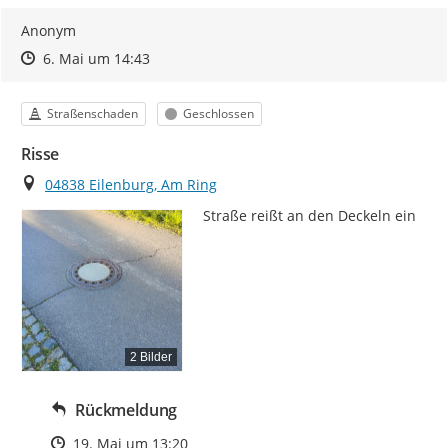
Anonym
Zeitpunkt des Erstellens
Zeitpunkt des Erstellens
Zur Äußerung
6. Mai um 14:43
Kategorie
Status
Straßenschaden
Geschlossen
Risse
Ort
04838 Eilenburg, Am Ring
Straße reißt an den Deckeln ein
2 Bilder
Rückmeldung
Zeitpunkt des Erstellens
19. Mai um 13:20