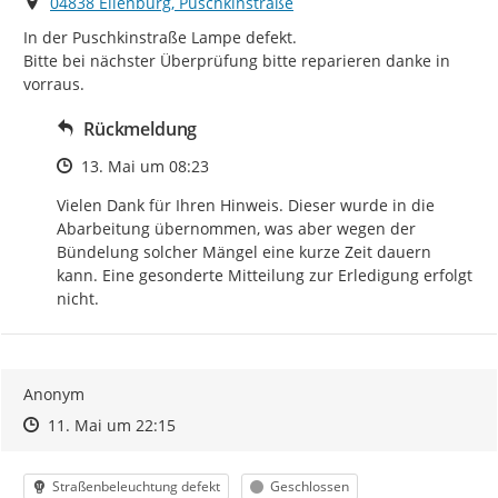
Ort
04838 Eilenburg, Puschkinstraße
In der Puschkinstraße Lampe defekt.

Bitte bei nächster Überprüfung bitte reparieren danke in 
vorraus.
Rückmeldung
Zeitpunkt des Erstellens
13. Mai um 08:23
Vielen Dank für Ihren Hinweis. Dieser wurde in die 
Abarbeitung übernommen, was aber wegen der 
Bündelung solcher Mängel eine kurze Zeit dauern 
kann. Eine gesonderte Mitteilung zur Erledigung erfolgt 
nicht.
Anonym
Zeitpunkt des Erstellens
Zeitpunkt des Erstellens
Zur Äußerung
11. Mai um 22:15
Kategorie
Status
Straßenbeleuchtung defekt
Geschlossen