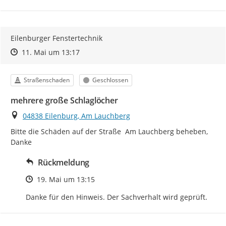
Eilenburger Fenstertechnik
Zeitpunkt des Erstellens
Zeitpunkt des Erstellens
Zur Äußerung
11. Mai um 13:17
Kategorie
Status
Straßenschaden
Geschlossen
mehrere große Schlaglöcher
Ort
04838 Eilenburg, Am Lauchberg
Bitte die Schäden auf der Straße  Am Lauchberg beheben, 
Danke
Rückmeldung
Zeitpunkt des Erstellens
19. Mai um 13:15
Danke für den Hinweis. Der Sachverhalt wird geprüft.