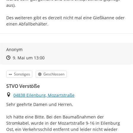
aus).

Des weiteren gibt es derzeit nicht mal eine Gießkanne oder 
einen Abfallbehälter.
Anonym
Zeitpunkt des Erstellens
Zeitpunkt des Erstellens
Zur Äußerung
9. Mai um 13:00
Kategorie
Status
Sonstiges
Geschlossen
STVO Verstöße
Ort
04838 Eilenburg, Mozartstraße
Sehr geehrte Damen und Herren,

Ich hätte eine Bitte. Bei den Baumaßnahmen der 
Stromkabel, wurde in der Mozartstraße 9-16 in Eilenburg 
Ost, ein Verkehrsschild entfernt und leider nicht wieder 