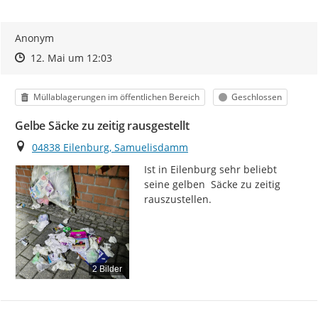
Anonym
Zeitpunkt des Erstellens
Zeitpunkt des Erstellens
Zur Äußerung
12. Mai um 12:03
Kategorie
Status
Müllablagerungen im öffentlichen Bereich
Geschlossen
Gelbe Säcke zu zeitig rausgestellt
Ort
04838 Eilenburg, Samuelisdamm
Ist in Eilenburg sehr beliebt 
seine gelben  Säcke zu zeitig 
rauszustellen.
2 Bilder