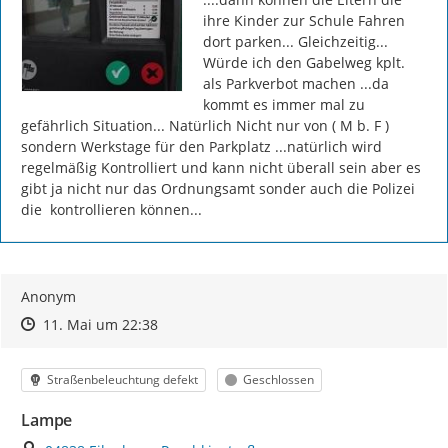
ihre Kinder zur Schule Fahren 
dort parken... Gleichzeitig... 
Würde ich den Gabelweg kplt.  
als Parkverbot machen ...da 
kommt es immer mal zu 
gefährlich Situation... Natürlich Nicht nur von ( M b. F ) 
sondern Werkstage für den Parkplatz ...natürlich wird 
regelmäßig Kontrolliert und kann nicht überall sein aber es 
gibt ja nicht nur das Ordnungsamt sonder auch die Polizei 
die  kontrollieren können...
Anonym
Zeitpunkt des Erstellens
Zeitpunkt des Erstellens
Zur Äußerung
11. Mai um 22:38
Kategorie
Status
Straßenbeleuchtung defekt
Geschlossen
Lampe