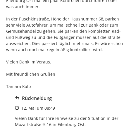
Eilenburg Ost mal ein paar Kontrollen durchführen oder 
was auch immer.

In der Puschkinstraße, Höhe der Hausnummer 68, parken 
sehr viele Autofahrer, um mal schnell zur Bank oder zum 
Gemüsehandel zu gehen. Sie parken den kompletten Rad-
und Fußweg zu und die Fußgänger müssen auf die Straße  
ausweichen. Dies passiert täglich mehrmals. Es wäre schön 
wenn auch dort mal regelmäßig kontrolliert wird.

Vielen Dank im Voraus.

Mit freundlichen Grüßen

Tamara Kalb
Rückmeldung
Zeitpunkt des Erstellens
12. Mai um 08:49
Vielen Dank für Ihre Hinweise zu der Situation in der 
Mozartstraße 9–16 in Eilenburg Ost.
