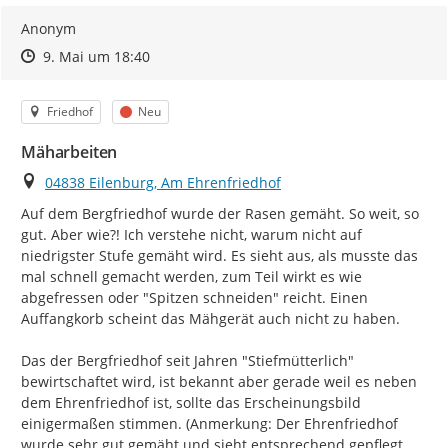
Anonym
Zeitpunkt des Erstellens
Zeitpunkt des Erstellens
Zur Äußerung
9. Mai um 18:40
Kategorie
Status
Friedhof
Neu
Mäharbeiten
Ort
04838 Eilenburg, Am Ehrenfriedhof
Auf dem Bergfriedhof wurde der Rasen gemäht. So weit, so 
gut. Aber wie?! Ich verstehe nicht, warum nicht auf 
niedrigster Stufe gemäht wird. Es sieht aus, als musste das 
mal schnell gemacht werden, zum Teil wirkt es wie 
abgefressen oder "Spitzen schneiden" reicht. Einen 
Auffangkorb scheint das Mähgerät auch nicht zu haben.

Das der Bergfriedhof seit Jahren "Stiefmütterlich" 
bewirtschaftet wird, ist bekannt aber gerade weil es neben 
dem Ehrenfriedhof ist, sollte das Erscheinungsbild 
einigermaßen stimmen. (Anmerkung: Der Ehrenfriedhof 
wurde sehr gut gemäht und sieht entsprechend gepflegt 