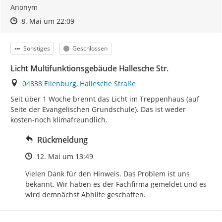
Anonym
Zeitpunkt des Erstellens
Zeitpunkt des Erstellens
Zur Äußerung
8. Mai um 22:09
Kategorie
Status
Sonstiges
Geschlossen
Licht Multifunktionsgebäude Hallesche Str.
Ort
04838 Eilenburg, Hallesche Straße
Seit über 1 Woche brennt das Licht im Treppenhaus (auf 
Seite der Evangelischen Grundschule). Das ist weder 
kosten-noch klimafreundlich.
Rückmeldung
Zeitpunkt des Erstellens
12. Mai um 13:49
Vielen Dank für den Hinweis. Das Problem ist uns 
bekannt. Wir haben es der Fachfirma gemeldet und es 
wird demnächst Abhilfe geschaffen.