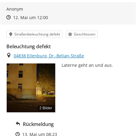
Anonym
Zeitpunkt des Erstellens
Zeitpunkt des Erstellens
Zur Äußerung
12. Mai um 12:00
Kategorie
Status
Straßenbeleuchtung defekt
Geschlossen
Beleuchtung defekt
Ort
04838 Eilenburg, Dr.-Belian-Straße
Laterne geht an und aus.
2 Bilder
Rückmeldung
Zeitpunkt des Erstellens
13. Mai um 08:23