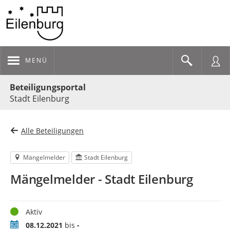
MENÜ
Portalnavigation
Beteiligungsportal
Stadt Eilenburg
Alle Beteiligungen
Mängelmelder
Stadt Eilenburg
Mängelmelder - Stadt Eilenburg
Status
Aktiv
Zeitraum
08.12.2021
bis
-