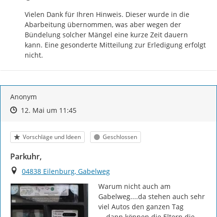
Vielen Dank für Ihren Hinweis. Dieser wurde in die 
Abarbeitung übernommen, was aber wegen der 
Bündelung solcher Mängel eine kurze Zeit dauern 
kann. Eine gesonderte Mitteilung zur Erledigung erfolgt 
nicht.
Anonym
Zeitpunkt des Erstellens
Zeitpunkt des Erstellens
Zur Äußerung
12. Mai um 11:45
Kategorie
Status
Vorschläge und Ideen
Geschlossen
Parkuhr,
Ort
04838 Eilenburg, Gabelweg
Warum nicht auch am 
Gabelweg....da stehen auch sehr 
viel Autos den ganzen Tag 
....dann können die Eltern die 