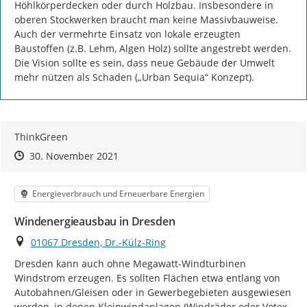
Höhlkörperdecken oder durch Holzbau. Insbesondere in 
oberen Stockwerken braucht man keine Massivbauweise. 
Auch der vermehrte Einsatz von lokale erzeugten 
Baustoffen (z.B. Lehm, Algen Holz) sollte angestrebt werden. 
Die Vision sollte es sein, dass neue Gebäude der Umwelt 
mehr nützen als Schaden („Urban Sequia“ Konzept).
ThinkGreen
Zeitpunkt des Erstellens
Zeitpunkt des Erstellens
Zur Äußerung
30. November 2021
Kategorie
Energieverbrauch und Erneuerbare Energien
Windenergieausbau in Dresden
Ort
01067 Dresden, Dr.-Külz-Ring
Dresden kann auch ohne Megawatt-Windturbinen 
Windstrom erzeugen. Es sollten Flächen etwa entlang von 
Autobahnen/Gleisen oder in Gewerbegebieten ausgewiesen 
werden, in denen Kleinwindanlagen (Windräder oder Votex 