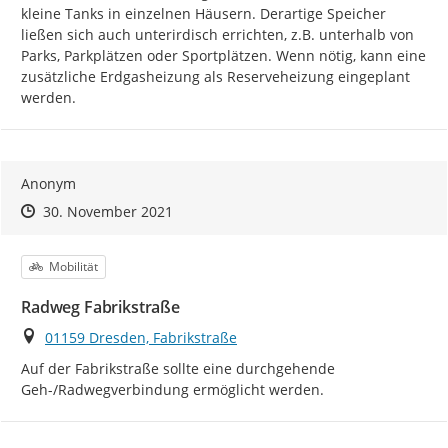
kleine Tanks in einzelnen Häusern. Derartige Speicher 
ließen sich auch unterirdisch errichten, z.B. unterhalb von 
Parks, Parkplätzen oder Sportplätzen. Wenn nötig, kann eine 
zusätzliche Erdgasheizung als Reserveheizung eingeplant 
werden.
Anonym
Zeitpunkt des Erstellens
Zeitpunkt des Erstellens
Zur Äußerung
30. November 2021
Kategorie
Mobilität
Radweg Fabrikstraße
Ort
01159 Dresden, Fabrikstraße
Auf der Fabrikstraße sollte eine durchgehende 
Geh-/Radwegverbindung ermöglicht werden.