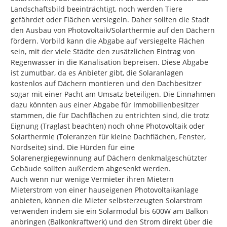
Landschaftsbild beeinträchtigt, noch werden Tiere 
gefährdet oder Flächen versiegeln. Daher sollten die Stadt 
den Ausbau von Photovoltaik/Solarthermie auf den Dächern 
fördern. Vorbild kann die Abgabe auf versiegelte Flächen 
sein, mit der viele Städte den zusätzlichen Eintrag von 
Regenwasser in die Kanalisation bepreisen. Diese Abgabe 
ist zumutbar, da es Anbieter gibt, die Solaranlagen 
kostenlos auf Dächern montieren und den Dachbesitzer 
sogar mit einer Pacht am Umsatz beteiligen. Die Einnahmen 
dazu könnten aus einer Abgabe für Immobilienbesitzer 
stammen, die für Dachflächen zu entrichten sind, die trotz 
Eignung (Traglast beachten) noch ohne Photovoltaik oder 
Solarthermie (Toleranzen für kleine Dachflächen, Fenster, 
Nordseite) sind. Die Hürden für eine 
Solarenergiegewinnung auf Dächern denkmalgeschützter 
Gebäude sollten außerdem abgesenkt werden.

Auch wenn nur wenige Vermieter ihren Mietern 
Mieterstrom von einer hauseigenen Photovoltaikanlage 
anbieten, können die Mieter selbsterzeugten Solarstrom 
verwenden indem sie ein Solarmodul bis 600W am Balkon 
anbringen (Balkonkraftwerk) und den Strom direkt über die 