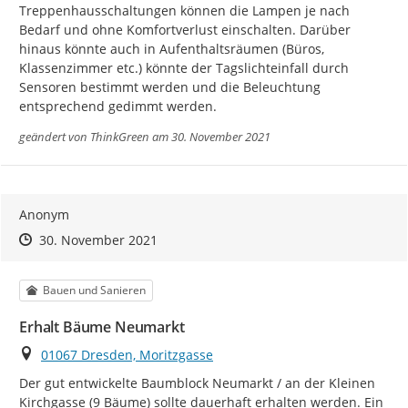
Treppenhausschaltungen können die Lampen je nach 
Bedarf und ohne Komfortverlust einschalten. Darüber 
hinaus könnte auch in Aufenthaltsräumen (Büros, 
Klassenzimmer etc.) könnte der Tagslichteinfall durch 
Sensoren bestimmt werden und die Beleuchtung 
entsprechend gedimmt werden.
geändert von
ThinkGreen
am 30. November 2021
Anonym
Zeitpunkt des Erstellens
Zeitpunkt des Erstellens
Zur Äußerung
30. November 2021
Kategorie
Bauen und Sanieren
Erhalt Bäume Neumarkt
Ort
01067 Dresden, Moritzgasse
Der gut entwickelte Baumblock Neumarkt / an der Kleinen 
Kirchgasse (9 Bäume) sollte dauerhaft erhalten werden. Ein 