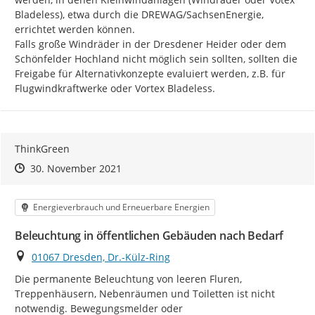
Bladeless), etwa durch die DREWAG/SachsenEnergie, 
errichtet werden können. 	

Falls große Windräder in der Dresdener Heider oder dem 
Schönfelder Hochland nicht möglich sein sollten, sollten die 
Freigabe für Alternativkonzepte evaluiert werden, z.B. für 
Flugwindkraftwerke oder Vortex Bladeless.
ThinkGreen
Zeitpunkt des Erstellens
Zeitpunkt des Erstellens
Zur Äußerung
30. November 2021
Kategorie
Energieverbrauch und Erneuerbare Energien
Beleuchtung in öffentlichen Gebäuden nach Bedarf
Ort
01067 Dresden, Dr.-Külz-Ring
Die permanente Beleuchtung von leeren Fluren, 
Treppenhäusern, Nebenräumen und Toiletten ist nicht 
notwendig. Bewegungsmelder oder 