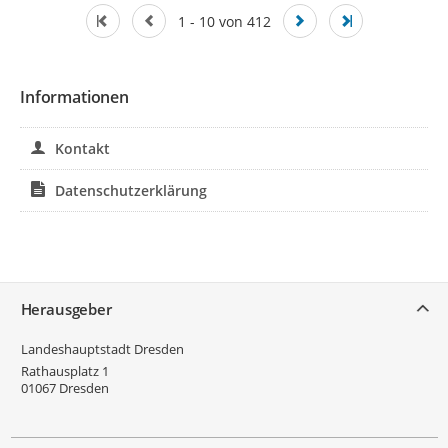
1 - 10 von 412
Informationen
Kontakt
Datenschutzerklärung
Service
Herausgeber
Landeshauptstadt Dresden
Rathausplatz 1
01067
Dresden