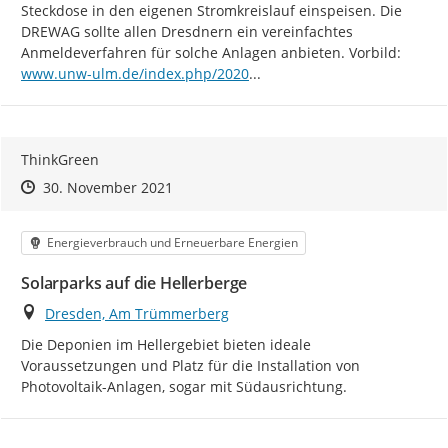
Steckdose in den eigenen Stromkreislauf einspeisen. Die 
DREWAG sollte allen Dresdnern ein vereinfachtes 
https:/
Anmeldeverfahren für solche Anlagen anbieten. Vorbild: 
/10/02/balkon-pv-anmeldung-
www.unw-ulm.de/index.php/2020
...
ThinkGreen
Zeitpunkt des Erstellens
Zeitpunkt des Erstellens
Zur Äußerung
30. November 2021
Kategorie
Energieverbrauch und Erneuerbare Energien
Solarparks auf die Hellerberge
Ort
Dresden, Am Trümmerberg
Die Deponien im Hellergebiet bieten ideale 
Voraussetzungen und Platz für die Installation von 
Photovoltaik-Anlagen, sogar mit Südausrichtung.