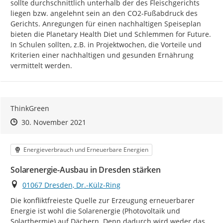
sollte durchschnittlich unterhalb der des Fleischgerichts 
liegen bzw. angelehnt sein an den CO2-Fußabdruck des 
Gerichts. Anregungen für einen nachhaltigen Speiseplan 
bieten die Planetary Health Diet und Schlemmen for Future. 
In Schulen sollten, z.B. in Projektwochen, die Vorteile und 
Kriterien einer nachhaltigen und gesunden Ernährung 
vermittelt werden.
ThinkGreen
Zeitpunkt des Erstellens
Zeitpunkt des Erstellens
Zur Äußerung
30. November 2021
Kategorie
Energieverbrauch und Erneuerbare Energien
Solarenergie-Ausbau in Dresden stärken
Ort
01067 Dresden, Dr.-Külz-Ring
Die konfliktfreieste Quelle zur Erzeugung erneuerbarer 
Energie ist wohl die Solarenergie (Photovoltaik und 
Solarthermie) auf Dächern. Denn dadurch wird weder das 