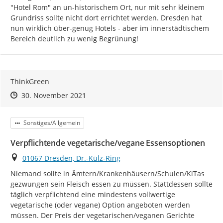
"Hotel Rom" an un-historischem Ort, nur mit sehr kleinem 
Grundriss sollte nicht dort errichtet werden. Dresden hat 
nun wirklich über-genug Hotels - aber im innerstädtischem 
Bereich deutlich zu wenig Begrünung!
ThinkGreen
Zeitpunkt des Erstellens
Zeitpunkt des Erstellens
Zur Äußerung
30. November 2021
Kategorie
Sonstiges/Allgemein
Verpflichtende vegetarische/vegane Essensoptionen
Ort
01067 Dresden, Dr.-Külz-Ring
Niemand sollte in Ämtern/Krankenhäusern/Schulen/KiTas 
gezwungen sein Fleisch essen zu müssen. Stattdessen sollte 
täglich verpflichtend eine mindestens vollwertige 
vegetarische (oder vegane) Option angeboten werden 
müssen. Der Preis der vegetarischen/veganen Gerichte 