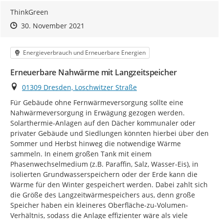
ThinkGreen
Zeitpunkt des Erstellens
Zeitpunkt des Erstellens
Zur Äußerung
30. November 2021
Kategorie
Energieverbrauch und Erneuerbare Energien
Erneuerbare Nahwärme mit Langzeitspeicher
Ort
01309 Dresden, Loschwitzer Straße
Für Gebäude ohne Fernwärmeversorgung sollte eine 
Nahwärmeversorgung in Erwägung gezogen werden. 
Solarthermie-Anlagen auf den Dächer kommunaler oder 
privater Gebäude und Siedlungen könnten hierbei über den 
Sommer und Herbst hinweg die notwendige Wärme 
sammeln. In einem großen Tank mit einem 
Phasenwechselmedium (z.B. Paraffin, Salz, Wasser-Eis), in 
isolierten Grundwasserspeichern oder der Erde kann die 
Wärme für den Winter gespeichert werden. Dabei zahlt sich 
die Größe des Langzeitwärmespeichers aus, denn große 
Speicher haben ein kleineres Oberfläche-zu-Volumen-
Verhältnis, sodass die Anlage effizienter wäre als viele 