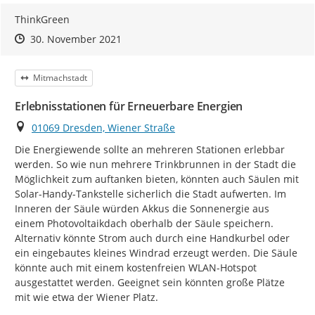
ThinkGreen
Zeitpunkt des Erstellens
Zeitpunkt des Erstellens
Zur Äußerung
30. November 2021
Kategorie
Mitmachstadt
Erlebnisstationen für Erneuerbare Energien
Ort
01069 Dresden, Wiener Straße
Die Energiewende sollte an mehreren Stationen erlebbar 
werden. So wie nun mehrere Trinkbrunnen in der Stadt die 
Möglichkeit zum auftanken bieten, könnten auch Säulen mit 
Solar-Handy-Tankstelle sicherlich die Stadt aufwerten. Im 
Inneren der Säule würden Akkus die Sonnenergie aus 
einem Photovoltaikdach oberhalb der Säule speichern. 
Alternativ könnte Strom auch durch eine Handkurbel oder 
ein eingebautes kleines Windrad erzeugt werden. Die Säule 
könnte auch mit einem kostenfreien WLAN-Hotspot 
ausgestattet werden. Geeignet sein könnten große Plätze 
mit wie etwa der Wiener Platz.