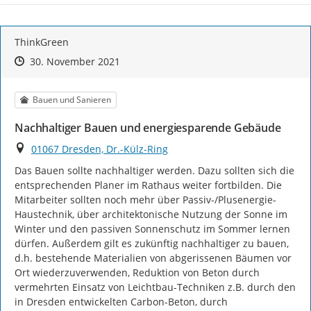
ThinkGreen
Zeitpunkt des Erstellens
Zeitpunkt des Erstellens
Zur Äußerung
30. November 2021
Kategorie
Bauen und Sanieren
Nachhaltiger Bauen und energiesparende Gebäude
Ort
01067 Dresden, Dr.-Külz-Ring
Das Bauen sollte nachhaltiger werden. Dazu sollten sich die 
entsprechenden Planer im Rathaus weiter fortbilden. Die 
Mitarbeiter sollten noch mehr über Passiv-/Plusenergie-
Haustechnik, über architektonische Nutzung der Sonne im 
Winter und den passiven Sonnenschutz im Sommer lernen 
dürfen. Außerdem gilt es zukünftig nachhaltiger zu bauen, 
d.h. bestehende Materialien von abgerissenen Bäumen vor 
Ort wiederzuverwenden, Reduktion von Beton durch 
vermehrten Einsatz von Leichtbau-Techniken z.B. durch den 
in Dresden entwickelten Carbon-Beton, durch 