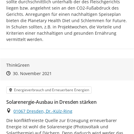
sollte durchschnittlich unterhalb der des Fleischgerichts 
liegen bzw. angelehnt sein an den CO2-Fußabdruck des 
Gerichts. Anregungen für einen nachhaltigen Speiseplan 
bieten die Planetary Health Diet und Schlemmen for Future. 
In Schulen sollten, z.B. in Projektwochen, die Vorteile und 
Kriterien einer nachhaltigen und gesunden Ernährung 
vermittelt werden.
ThinkGreen
Zeitpunkt des Erstellens
Zeitpunkt des Erstellens
Zur Äußerung
30. November 2021
Kategorie
Energieverbrauch und Erneuerbare Energien
Solarenergie-Ausbau in Dresden stärken
Ort
01067 Dresden, Dr.-Külz-Ring
Die konfliktfreieste Quelle zur Erzeugung erneuerbarer 
Energie ist wohl die Solarenergie (Photovoltaik und 
Solarthermie) auf Dächern. Denn dadurch wird weder das 