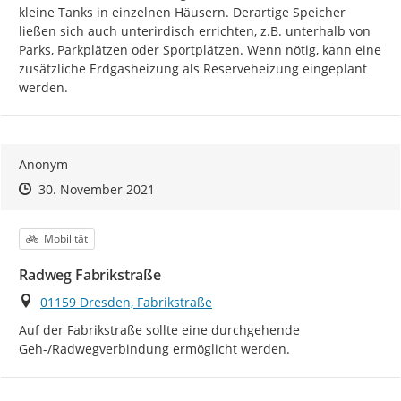
kleine Tanks in einzelnen Häusern. Derartige Speicher 
ließen sich auch unterirdisch errichten, z.B. unterhalb von 
Parks, Parkplätzen oder Sportplätzen. Wenn nötig, kann eine 
zusätzliche Erdgasheizung als Reserveheizung eingeplant 
werden.
Anonym
Zeitpunkt des Erstellens
Zeitpunkt des Erstellens
Zur Äußerung
30. November 2021
Kategorie
Mobilität
Radweg Fabrikstraße
Ort
01159 Dresden, Fabrikstraße
Auf der Fabrikstraße sollte eine durchgehende 
Geh-/Radwegverbindung ermöglicht werden.