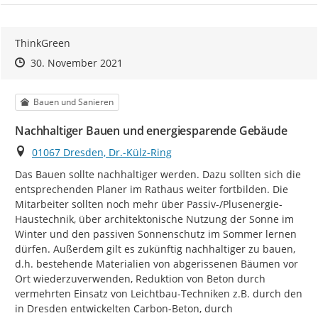
ThinkGreen
Zeitpunkt des Erstellens
Zeitpunkt des Erstellens
Zur Äußerung
30. November 2021
Kategorie
Bauen und Sanieren
Nachhaltiger Bauen und energiesparende Gebäude
Ort
01067 Dresden, Dr.-Külz-Ring
Das Bauen sollte nachhaltiger werden. Dazu sollten sich die 
entsprechenden Planer im Rathaus weiter fortbilden. Die 
Mitarbeiter sollten noch mehr über Passiv-/Plusenergie-
Haustechnik, über architektonische Nutzung der Sonne im 
Winter und den passiven Sonnenschutz im Sommer lernen 
dürfen. Außerdem gilt es zukünftig nachhaltiger zu bauen, 
d.h. bestehende Materialien von abgerissenen Bäumen vor 
Ort wiederzuverwenden, Reduktion von Beton durch 
vermehrten Einsatz von Leichtbau-Techniken z.B. durch den 
in Dresden entwickelten Carbon-Beton, durch 