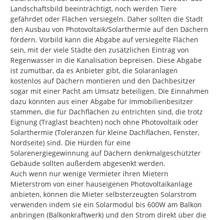
Landschaftsbild beeinträchtigt, noch werden Tiere 
gefährdet oder Flächen versiegeln. Daher sollten die Stadt 
den Ausbau von Photovoltaik/Solarthermie auf den Dächern 
fördern. Vorbild kann die Abgabe auf versiegelte Flächen 
sein, mit der viele Städte den zusätzlichen Eintrag von 
Regenwasser in die Kanalisation bepreisen. Diese Abgabe 
ist zumutbar, da es Anbieter gibt, die Solaranlagen 
kostenlos auf Dächern montieren und den Dachbesitzer 
sogar mit einer Pacht am Umsatz beteiligen. Die Einnahmen 
dazu könnten aus einer Abgabe für Immobilienbesitzer 
stammen, die für Dachflächen zu entrichten sind, die trotz 
Eignung (Traglast beachten) noch ohne Photovoltaik oder 
Solarthermie (Toleranzen für kleine Dachflächen, Fenster, 
Nordseite) sind. Die Hürden für eine 
Solarenergiegewinnung auf Dächern denkmalgeschützter 
Gebäude sollten außerdem abgesenkt werden.

Auch wenn nur wenige Vermieter ihren Mietern 
Mieterstrom von einer hauseigenen Photovoltaikanlage 
anbieten, können die Mieter selbsterzeugten Solarstrom 
verwenden indem sie ein Solarmodul bis 600W am Balkon 
anbringen (Balkonkraftwerk) und den Strom direkt über die 