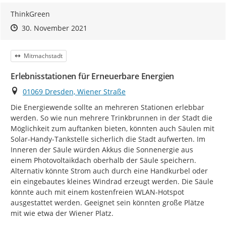
ThinkGreen
Zeitpunkt des Erstellens
Zeitpunkt des Erstellens
Zur Äußerung
30. November 2021
Kategorie
Mitmachstadt
Erlebnisstationen für Erneuerbare Energien
Ort
01069 Dresden, Wiener Straße
Die Energiewende sollte an mehreren Stationen erlebbar 
werden. So wie nun mehrere Trinkbrunnen in der Stadt die 
Möglichkeit zum auftanken bieten, könnten auch Säulen mit 
Solar-Handy-Tankstelle sicherlich die Stadt aufwerten. Im 
Inneren der Säule würden Akkus die Sonnenergie aus 
einem Photovoltaikdach oberhalb der Säule speichern. 
Alternativ könnte Strom auch durch eine Handkurbel oder 
ein eingebautes kleines Windrad erzeugt werden. Die Säule 
könnte auch mit einem kostenfreien WLAN-Hotspot 
ausgestattet werden. Geeignet sein könnten große Plätze 
mit wie etwa der Wiener Platz.