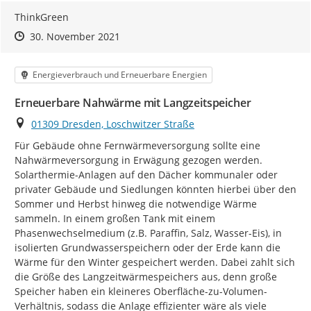
ThinkGreen
Zeitpunkt des Erstellens
Zeitpunkt des Erstellens
Zur Äußerung
30. November 2021
Kategorie
Energieverbrauch und Erneuerbare Energien
Erneuerbare Nahwärme mit Langzeitspeicher
Ort
01309 Dresden, Loschwitzer Straße
Für Gebäude ohne Fernwärmeversorgung sollte eine 
Nahwärmeversorgung in Erwägung gezogen werden. 
Solarthermie-Anlagen auf den Dächer kommunaler oder 
privater Gebäude und Siedlungen könnten hierbei über den 
Sommer und Herbst hinweg die notwendige Wärme 
sammeln. In einem großen Tank mit einem 
Phasenwechselmedium (z.B. Paraffin, Salz, Wasser-Eis), in 
isolierten Grundwasserspeichern oder der Erde kann die 
Wärme für den Winter gespeichert werden. Dabei zahlt sich 
die Größe des Langzeitwärmespeichers aus, denn große 
Speicher haben ein kleineres Oberfläche-zu-Volumen-
Verhältnis, sodass die Anlage effizienter wäre als viele 