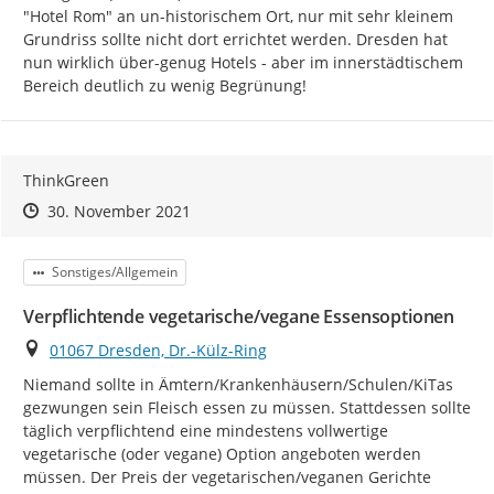
"Hotel Rom" an un-historischem Ort, nur mit sehr kleinem 
Grundriss sollte nicht dort errichtet werden. Dresden hat 
nun wirklich über-genug Hotels - aber im innerstädtischem 
Bereich deutlich zu wenig Begrünung!
ThinkGreen
Zeitpunkt des Erstellens
Zeitpunkt des Erstellens
Zur Äußerung
30. November 2021
Kategorie
Sonstiges/Allgemein
Verpflichtende vegetarische/vegane Essensoptionen
Ort
01067 Dresden, Dr.-Külz-Ring
Niemand sollte in Ämtern/Krankenhäusern/Schulen/KiTas 
gezwungen sein Fleisch essen zu müssen. Stattdessen sollte 
täglich verpflichtend eine mindestens vollwertige 
vegetarische (oder vegane) Option angeboten werden 
müssen. Der Preis der vegetarischen/veganen Gerichte 