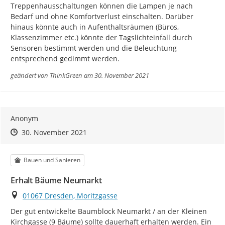
Treppenhausschaltungen können die Lampen je nach 
Bedarf und ohne Komfortverlust einschalten. Darüber 
hinaus könnte auch in Aufenthaltsräumen (Büros, 
Klassenzimmer etc.) könnte der Tagslichteinfall durch 
Sensoren bestimmt werden und die Beleuchtung 
entsprechend gedimmt werden.
geändert von
ThinkGreen
am 30. November 2021
Anonym
Zeitpunkt des Erstellens
Zeitpunkt des Erstellens
Zur Äußerung
30. November 2021
Kategorie
Bauen und Sanieren
Erhalt Bäume Neumarkt
Ort
01067 Dresden, Moritzgasse
Der gut entwickelte Baumblock Neumarkt / an der Kleinen 
Kirchgasse (9 Bäume) sollte dauerhaft erhalten werden. Ein 