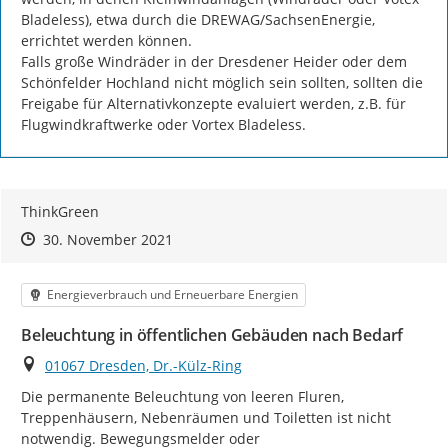
Bladeless), etwa durch die DREWAG/SachsenEnergie, 
errichtet werden können. 	

Falls große Windräder in der Dresdener Heider oder dem 
Schönfelder Hochland nicht möglich sein sollten, sollten die 
Freigabe für Alternativkonzepte evaluiert werden, z.B. für 
Flugwindkraftwerke oder Vortex Bladeless.
ThinkGreen
Zeitpunkt des Erstellens
Zeitpunkt des Erstellens
Zur Äußerung
30. November 2021
Kategorie
Energieverbrauch und Erneuerbare Energien
Beleuchtung in öffentlichen Gebäuden nach Bedarf
Ort
01067 Dresden, Dr.-Külz-Ring
Die permanente Beleuchtung von leeren Fluren, 
Treppenhäusern, Nebenräumen und Toiletten ist nicht 
notwendig. Bewegungsmelder oder 