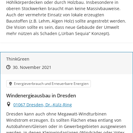
Höhlkörperdecken oder durch Holzbau. Insbesondere in 
oberen Stockwerken braucht man keine Massivbauweise. 
Auch der vermehrte Einsatz von lokale erzeugten 
Baustoffen (z.B. Lehm, Algen Holz) sollte angestrebt werden. 
Die Vision sollte es sein, dass neue Gebäude der Umwelt 
mehr nützen als Schaden („Urban Sequia“ Konzept).
ThinkGreen
Zeitpunkt des Erstellens
Zeitpunkt des Erstellens
Zur Äußerung
30. November 2021
Kategorie
Energieverbrauch und Erneuerbare Energien
Windenergieausbau in Dresden
Ort
01067 Dresden, Dr.-Külz-Ring
Dresden kann auch ohne Megawatt-Windturbinen 
Windstrom erzeugen. Es sollten Flächen etwa entlang von 
Autobahnen/Gleisen oder in Gewerbegebieten ausgewiesen 
werden, in denen Kleinwindanlagen (Windräder oder Votex 