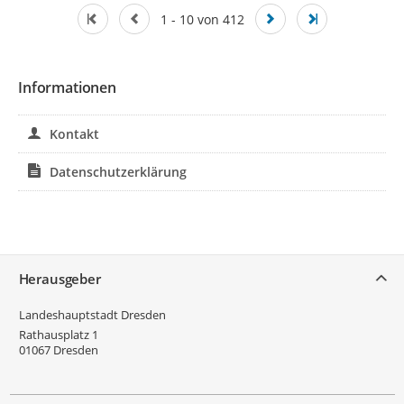
1 - 10 von 412
Informationen
Kontakt
Datenschutzerklärung
Service
Herausgeber
Landeshauptstadt Dresden
Rathausplatz 1
01067
Dresden