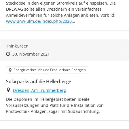
Steckdose in den eigenen Stromkreislauf einspeisen. Die 
DREWAG sollte allen Dresdnern ein vereinfachtes 
https:/
Anmeldeverfahren für solche Anlagen anbieten. Vorbild: 
/10/02/balkon-pv-anmeldung-
www.unw-ulm.de/index.php/2020
...
ThinkGreen
Zeitpunkt des Erstellens
Zeitpunkt des Erstellens
Zur Äußerung
30. November 2021
Kategorie
Energieverbrauch und Erneuerbare Energien
Solarparks auf die Hellerberge
Ort
Dresden, Am Trümmerberg
Die Deponien im Hellergebiet bieten ideale 
Voraussetzungen und Platz für die Installation von 
Photovoltaik-Anlagen, sogar mit Südausrichtung.