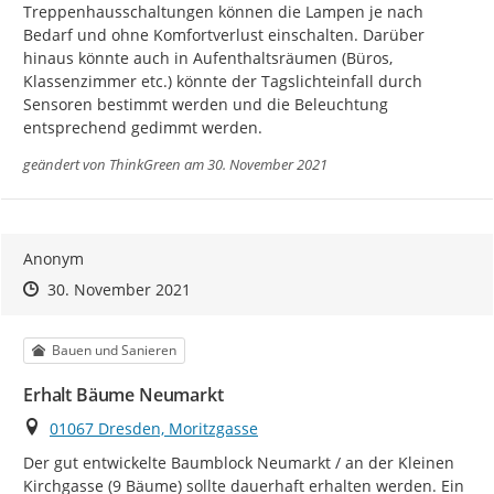
Treppenhausschaltungen können die Lampen je nach 
Bedarf und ohne Komfortverlust einschalten. Darüber 
hinaus könnte auch in Aufenthaltsräumen (Büros, 
Klassenzimmer etc.) könnte der Tagslichteinfall durch 
Sensoren bestimmt werden und die Beleuchtung 
entsprechend gedimmt werden.
geändert von
ThinkGreen
am 30. November 2021
Anonym
Zeitpunkt des Erstellens
Zeitpunkt des Erstellens
Zur Äußerung
30. November 2021
Kategorie
Bauen und Sanieren
Erhalt Bäume Neumarkt
Ort
01067 Dresden, Moritzgasse
Der gut entwickelte Baumblock Neumarkt / an der Kleinen 
Kirchgasse (9 Bäume) sollte dauerhaft erhalten werden. Ein 