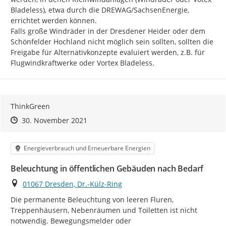
Bladeless), etwa durch die DREWAG/SachsenEnergie, 
errichtet werden können. 	

Falls große Windräder in der Dresdener Heider oder dem 
Schönfelder Hochland nicht möglich sein sollten, sollten die 
Freigabe für Alternativkonzepte evaluiert werden, z.B. für 
Flugwindkraftwerke oder Vortex Bladeless.
ThinkGreen
Zeitpunkt des Erstellens
Zeitpunkt des Erstellens
Zur Äußerung
30. November 2021
Kategorie
Energieverbrauch und Erneuerbare Energien
Beleuchtung in öffentlichen Gebäuden nach Bedarf
Ort
01067 Dresden, Dr.-Külz-Ring
Die permanente Beleuchtung von leeren Fluren, 
Treppenhäusern, Nebenräumen und Toiletten ist nicht 
notwendig. Bewegungsmelder oder 