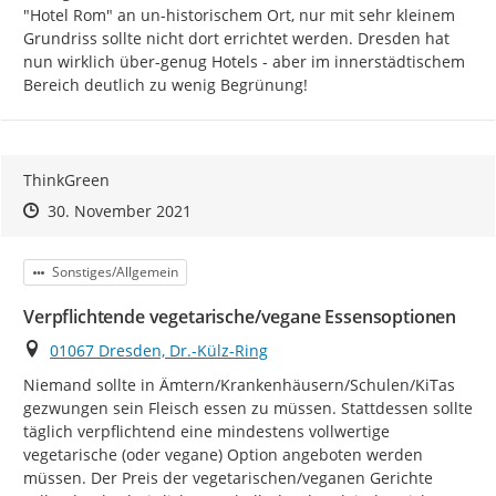
"Hotel Rom" an un-historischem Ort, nur mit sehr kleinem 
Grundriss sollte nicht dort errichtet werden. Dresden hat 
nun wirklich über-genug Hotels - aber im innerstädtischem 
Bereich deutlich zu wenig Begrünung!
ThinkGreen
Zeitpunkt des Erstellens
Zeitpunkt des Erstellens
Zur Äußerung
30. November 2021
Kategorie
Sonstiges/Allgemein
Verpflichtende vegetarische/vegane Essensoptionen
Ort
01067 Dresden, Dr.-Külz-Ring
Niemand sollte in Ämtern/Krankenhäusern/Schulen/KiTas 
gezwungen sein Fleisch essen zu müssen. Stattdessen sollte 
täglich verpflichtend eine mindestens vollwertige 
vegetarische (oder vegane) Option angeboten werden 
müssen. Der Preis der vegetarischen/veganen Gerichte 