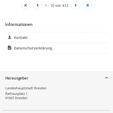
1 - 10 von 412
Informationen
Kontakt
Datenschutzerklärung
Service
Herausgeber
Landeshauptstadt Dresden
Rathausplatz 1
01067
Dresden