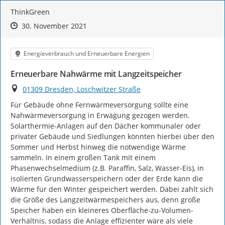
ThinkGreen
Zeitpunkt des Erstellens
Zeitpunkt des Erstellens
Zur Äußerung
30. November 2021
Kategorie
Energieverbrauch und Erneuerbare Energien
Erneuerbare Nahwärme mit Langzeitspeicher
Ort
01309 Dresden, Loschwitzer Straße
Für Gebäude ohne Fernwärmeversorgung sollte eine 
Nahwärmeversorgung in Erwägung gezogen werden. 
Solarthermie-Anlagen auf den Dächer kommunaler oder 
privater Gebäude und Siedlungen könnten hierbei über den 
Sommer und Herbst hinweg die notwendige Wärme 
sammeln. In einem großen Tank mit einem 
Phasenwechselmedium (z.B. Paraffin, Salz, Wasser-Eis), in 
isolierten Grundwasserspeichern oder der Erde kann die 
Wärme für den Winter gespeichert werden. Dabei zahlt sich 
die Größe des Langzeitwärmespeichers aus, denn große 
Speicher haben ein kleineres Oberfläche-zu-Volumen-
Verhältnis, sodass die Anlage effizienter wäre als viele 