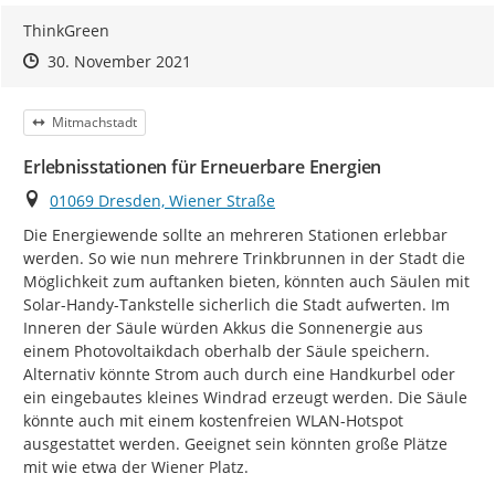
ThinkGreen
Zeitpunkt des Erstellens
Zeitpunkt des Erstellens
Zur Äußerung
30. November 2021
Kategorie
Mitmachstadt
Erlebnisstationen für Erneuerbare Energien
Ort
01069 Dresden, Wiener Straße
Die Energiewende sollte an mehreren Stationen erlebbar 
werden. So wie nun mehrere Trinkbrunnen in der Stadt die 
Möglichkeit zum auftanken bieten, könnten auch Säulen mit 
Solar-Handy-Tankstelle sicherlich die Stadt aufwerten. Im 
Inneren der Säule würden Akkus die Sonnenergie aus 
einem Photovoltaikdach oberhalb der Säule speichern. 
Alternativ könnte Strom auch durch eine Handkurbel oder 
ein eingebautes kleines Windrad erzeugt werden. Die Säule 
könnte auch mit einem kostenfreien WLAN-Hotspot 
ausgestattet werden. Geeignet sein könnten große Plätze 
mit wie etwa der Wiener Platz.