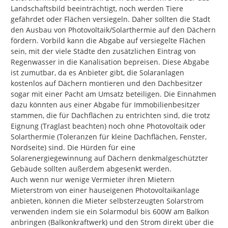
Landschaftsbild beeinträchtigt, noch werden Tiere 
gefährdet oder Flächen versiegeln. Daher sollten die Stadt 
den Ausbau von Photovoltaik/Solarthermie auf den Dächern 
fördern. Vorbild kann die Abgabe auf versiegelte Flächen 
sein, mit der viele Städte den zusätzlichen Eintrag von 
Regenwasser in die Kanalisation bepreisen. Diese Abgabe 
ist zumutbar, da es Anbieter gibt, die Solaranlagen 
kostenlos auf Dächern montieren und den Dachbesitzer 
sogar mit einer Pacht am Umsatz beteiligen. Die Einnahmen 
dazu könnten aus einer Abgabe für Immobilienbesitzer 
stammen, die für Dachflächen zu entrichten sind, die trotz 
Eignung (Traglast beachten) noch ohne Photovoltaik oder 
Solarthermie (Toleranzen für kleine Dachflächen, Fenster, 
Nordseite) sind. Die Hürden für eine 
Solarenergiegewinnung auf Dächern denkmalgeschützter 
Gebäude sollten außerdem abgesenkt werden.

Auch wenn nur wenige Vermieter ihren Mietern 
Mieterstrom von einer hauseigenen Photovoltaikanlage 
anbieten, können die Mieter selbsterzeugten Solarstrom 
verwenden indem sie ein Solarmodul bis 600W am Balkon 
anbringen (Balkonkraftwerk) und den Strom direkt über die 