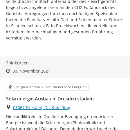
sollte durchschnittlich unterhalb der des Fleischgerichts 
liegen bzw. angelehnt sein an den CO2-Fußabdruck des 
Gerichts. Anregungen für einen nachhaltigen Speiseplan 
bieten die Planetary Health Diet und Schlemmen for Future. 
In Schulen sollten, z.B. in Projektwochen, die Vorteile und 
Kriterien einer nachhaltigen und gesunden Ernährung 
vermittelt werden.
ThinkGreen
Zeitpunkt des Erstellens
Zeitpunkt des Erstellens
Zur Äußerung
30. November 2021
Kategorie
Energieverbrauch und Erneuerbare Energien
Solarenergie-Ausbau in Dresden stärken
Ort
01067 Dresden, Dr.-Külz-Ring
Die konfliktfreieste Quelle zur Erzeugung erneuerbarer 
Energie ist wohl die Solarenergie (Photovoltaik und 
Solarthermie) auf Dächern. Denn dadurch wird weder das 