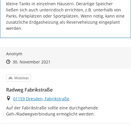
kleine Tanks in einzelnen Häusern. Derartige Speicher 
ließen sich auch unterirdisch errichten, z.B. unterhalb von 
Parks, Parkplätzen oder Sportplätzen. Wenn nötig, kann eine 
zusätzliche Erdgasheizung als Reserveheizung eingeplant 
werden.
Anonym
Zeitpunkt des Erstellens
Zeitpunkt des Erstellens
Zur Äußerung
30. November 2021
Kategorie
Mobilität
Radweg Fabrikstraße
Ort
01159 Dresden, Fabrikstraße
Auf der Fabrikstraße sollte eine durchgehende 
Geh-/Radwegverbindung ermöglicht werden.