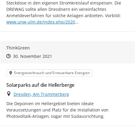
Steckdose in den eigenen Stromkreislauf einspeisen. Die 
DREWAG sollte allen Dresdnern ein vereinfachtes 
https:/
Anmeldeverfahren für solche Anlagen anbieten. Vorbild: 
/10/02/balkon-pv-anmeldung-
www.unw-ulm.de/index.php/2020
...
ThinkGreen
Zeitpunkt des Erstellens
Zeitpunkt des Erstellens
Zur Äußerung
30. November 2021
Kategorie
Energieverbrauch und Erneuerbare Energien
Solarparks auf die Hellerberge
Ort
Dresden, Am Trümmerberg
Die Deponien im Hellergebiet bieten ideale 
Voraussetzungen und Platz für die Installation von 
Photovoltaik-Anlagen, sogar mit Südausrichtung.