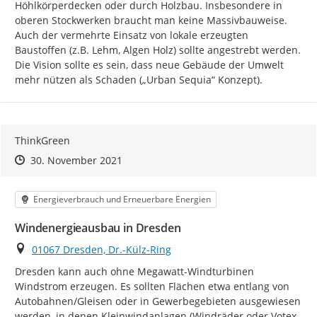
Höhlkörperdecken oder durch Holzbau. Insbesondere in 
oberen Stockwerken braucht man keine Massivbauweise. 
Auch der vermehrte Einsatz von lokale erzeugten 
Baustoffen (z.B. Lehm, Algen Holz) sollte angestrebt werden. 
Die Vision sollte es sein, dass neue Gebäude der Umwelt 
mehr nützen als Schaden („Urban Sequia“ Konzept).
ThinkGreen
Zeitpunkt des Erstellens
Zeitpunkt des Erstellens
Zur Äußerung
30. November 2021
Kategorie
Energieverbrauch und Erneuerbare Energien
Windenergieausbau in Dresden
Ort
01067 Dresden, Dr.-Külz-Ring
Dresden kann auch ohne Megawatt-Windturbinen 
Windstrom erzeugen. Es sollten Flächen etwa entlang von 
Autobahnen/Gleisen oder in Gewerbegebieten ausgewiesen 
werden, in denen Kleinwindanlagen (Windräder oder Votex 