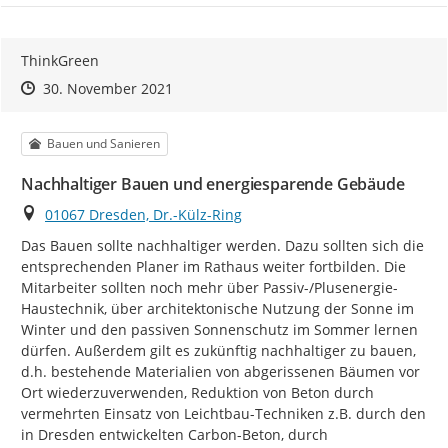
ThinkGreen
Zeitpunkt des Erstellens
Zeitpunkt des Erstellens
Zur Äußerung
30. November 2021
Kategorie
Bauen und Sanieren
Nachhaltiger Bauen und energiesparende Gebäude
Ort
01067 Dresden, Dr.-Külz-Ring
Das Bauen sollte nachhaltiger werden. Dazu sollten sich die 
entsprechenden Planer im Rathaus weiter fortbilden. Die 
Mitarbeiter sollten noch mehr über Passiv-/Plusenergie-
Haustechnik, über architektonische Nutzung der Sonne im 
Winter und den passiven Sonnenschutz im Sommer lernen 
dürfen. Außerdem gilt es zukünftig nachhaltiger zu bauen, 
d.h. bestehende Materialien von abgerissenen Bäumen vor 
Ort wiederzuverwenden, Reduktion von Beton durch 
vermehrten Einsatz von Leichtbau-Techniken z.B. durch den 
in Dresden entwickelten Carbon-Beton, durch 