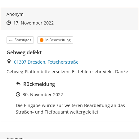
Anonym
Zeitpunkt des Erstellens
Zeitpunkt des Erstellens
Zur Äußerung
17. November 2022
Kategorie
Status
Sonstiges
In Bearbeitung
Gehweg defekt
Ort
01307 Dresden, Fetscherstraße
Gehweg-Platten bitte ersetzen. Es fehlen sehr viele. Danke
Rückmeldung
Zeitpunkt des Erstellens
30. November 2022
Die Eingabe wurde zur weiteren Bearbeitung an das 
Straßen- und Tiefbauamt weitergeleitet.
Anonym