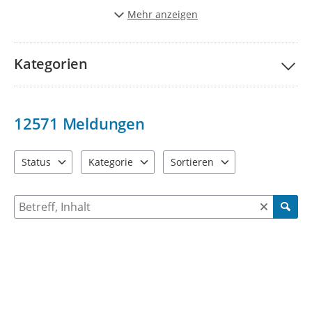
Stadt schöner und lebenwerter zu gestalten.
Mehr anzeigen
Vielen Dank für Ihre Unterstützung!
Kategorien
12571
Meldungen
Status
Kategorie
Sortieren
4 Einträge verfügbar. Benutzen Sie "Pfeiltaste oben" und "Pfeil
9 Einträge verfügbar. Benutzen Sie "Pfeiltaste ob
2 Einträge verfügbar. Benutzen 
Suche nach Meldungen und Kommentaren