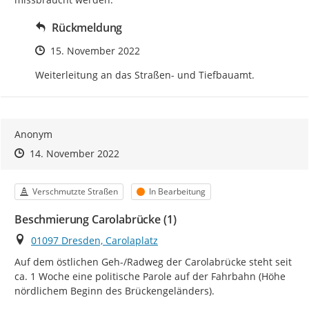
Rückmeldung
Zeitpunkt des Erstellens
15. November 2022
Weiterleitung an das Straßen- und Tiefbauamt.
Anonym
Zeitpunkt des Erstellens
Zeitpunkt des Erstellens
Zur Äußerung
14. November 2022
Kategorie
Status
Verschmutzte Straßen
In Bearbeitung
Beschmierung Carolabrücke (1)
Ort
01097 Dresden, Carolaplatz
Auf dem östlichen Geh-/Radweg der Carolabrücke steht seit 
ca. 1 Woche eine politische Parole auf der Fahrbahn (Höhe 
nördlichem Beginn des Brückengeländers).
