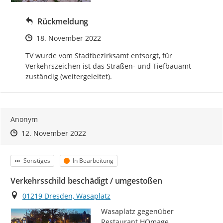
Rückmeldung
Zeitpunkt des Erstellens
18. November 2022
TV wurde vom Stadtbezirksamt entsorgt, für 
Verkehrszeichen ist das Straßen- und Tiefbauamt 
zuständig (weitergeleitet).
Anonym
Zeitpunkt des Erstellens
Zeitpunkt des Erstellens
Zur Äußerung
12. November 2022
Kategorie
Status
Sonstiges
In Bearbeitung
Verkehrsschild beschädigt / umgestoßen
Ort
01219 Dresden, Wasaplatz
Wasaplatz gegenüber 
Restaurant HOmage