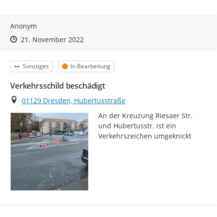
Anonym
Zeitpunkt des Erstellens
Zeitpunkt des Erstellens
Zur Äußerung
21. November 2022
Kategorie
Status
Sonstiges
In Bearbeitung
Verkehrsschild beschädigt
Ort
01129 Dresden, Hubertusstraße
An der Kreuzung Riesaer Str. 
und Hubertusstr. ist ein 
Verkehrszeichen umgeknickt