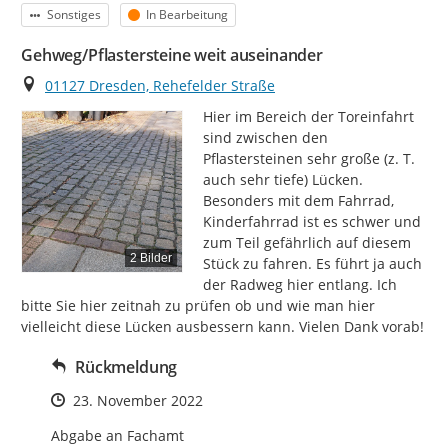
Kategorie
Status
Sonstiges
In Bearbeitung
Gehweg/Pflastersteine weit auseinander
Ort
01127 Dresden, Rehefelder Straße
Hier im Bereich der Toreinfahrt 
sind zwischen den 
Pflastersteinen sehr große (z. T. 
auch sehr tiefe) Lücken. 
Besonders mit dem Fahrrad, 
Kinderfahrrad ist es schwer und 
zum Teil gefährlich auf diesem 
2 Bilder
Stück zu fahren. Es führt ja auch 
der Radweg hier entlang. Ich 
bitte Sie hier zeitnah zu prüfen ob und wie man hier 
vielleicht diese Lücken ausbessern kann. Vielen Dank vorab!
Rückmeldung
Zeitpunkt des Erstellens
23. November 2022
Abgabe an Fachamt