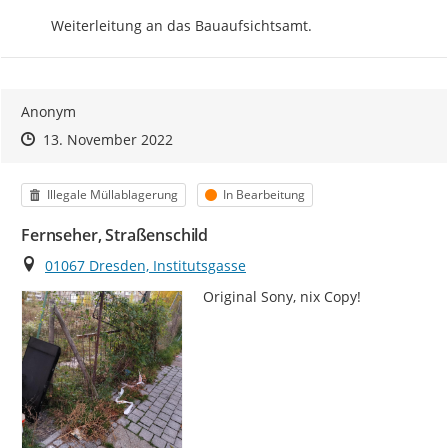
Weiterleitung an das Bauaufsichtsamt.
Anonym
Zeitpunkt des Erstellens
Zeitpunkt des Erstellens
Zur Äußerung
13. November 2022
Kategorie
Status
Illegale Müllablagerung
In Bearbeitung
Fernseher, Straßenschild
Ort
01067 Dresden, Institutsgasse
Original Sony, nix Copy!