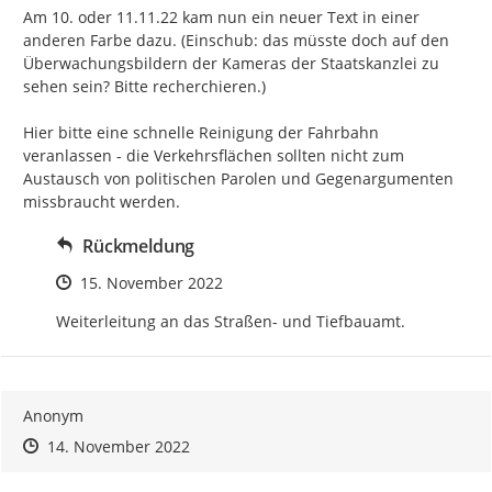
Am 10. oder 11.11.22 kam nun ein neuer Text in einer 
anderen Farbe dazu. (Einschub: das müsste doch auf den 
Überwachungsbildern der Kameras der Staatskanzlei zu 
sehen sein? Bitte recherchieren.)

Hier bitte eine schnelle Reinigung der Fahrbahn 
veranlassen - die Verkehrsflächen sollten nicht zum 
Austausch von politischen Parolen und Gegenargumenten 
missbraucht werden.
Rückmeldung
Zeitpunkt des Erstellens
15. November 2022
Weiterleitung an das Straßen- und Tiefbauamt.
Anonym
Zeitpunkt des Erstellens
Zeitpunkt des Erstellens
Zur Äußerung
14. November 2022