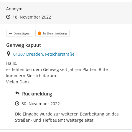
Anonym
Zeitpunkt des Erstellens
Zeitpunkt des Erstellens
Zur Äußerung
18. November 2022
Kategorie
Status
Sonstiges
In Bearbeitung
Gehweg kapuut
Ort
01307 Dresden, Fetscherstraße
Hallo,

es fehlen bei dem Gehweg seit Jahren Platten. Bitte 
kümmern Sie sich darum.

Vielen Dank
Rückmeldung
Zeitpunkt des Erstellens
30. November 2022
Die Eingabe wurde zur weiteren Bearbeitung an das 
Straßen- und Tiefbauamt weitergeleitet.