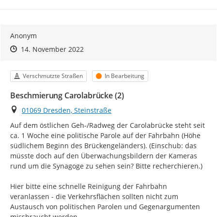
Anonym
Zeitpunkt des Erstellens
Zeitpunkt des Erstellens
Zur Äußerung
14. November 2022
Kategorie
Status
Verschmutzte Straßen
In Bearbeitung
Beschmierung Carolabrücke (2)
Ort
01069 Dresden, Steinstraße
Auf dem östlichen Geh-/Radweg der Carolabrücke steht seit 
ca. 1 Woche eine politische Parole auf der Fahrbahn (Höhe 
südlichem Beginn des Brückengeländers). (Einschub: das 
müsste doch auf den Überwachungsbildern der Kameras 
rund um die Synagoge zu sehen sein? Bitte recherchieren.)

Hier bitte eine schnelle Reinigung der Fahrbahn 
veranlassen - die Verkehrsflächen sollten nicht zum 
Austausch von politischen Parolen und Gegenargumenten 
missbraucht werden.