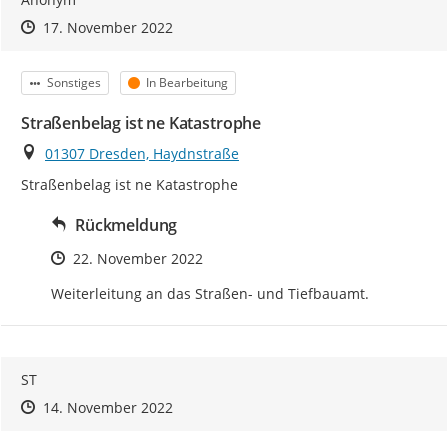
Zeitpunkt des Erstellens
Zeitpunkt des Erstellens
Zur Äußerung
17. November 2022
Kategorie
Status
Sonstiges
In Bearbeitung
Straßenbelag ist ne Katastrophe
Ort
01307 Dresden, Haydnstraße
Straßenbelag ist ne Katastrophe
Rückmeldung
Zeitpunkt des Erstellens
22. November 2022
Weiterleitung an das Straßen- und Tiefbauamt.
ST
Zeitpunkt des Erstellens
Zeitpunkt des Erstellens
Zur Äußerung
14. November 2022