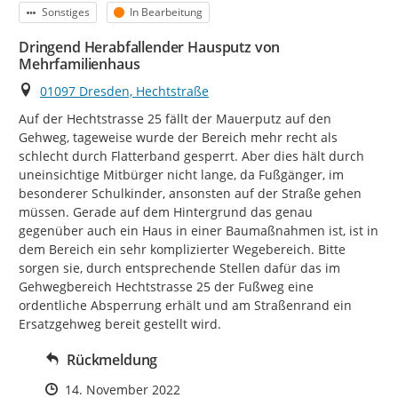
Kategorie
Status
Sonstiges
In Bearbeitung
Dringend Herabfallender Hausputz von
Mehrfamilienhaus
Ort
01097 Dresden, Hechtstraße
Auf der Hechtstrasse 25 fällt der Mauerputz auf den 
Gehweg, tageweise wurde der Bereich mehr recht als 
schlecht durch Flatterband gesperrt. Aber dies hält durch 
uneinsichtige Mitbürger nicht lange, da Fußgänger, im 
besonderer Schulkinder, ansonsten auf der Straße gehen 
müssen. Gerade auf dem Hintergrund das genau 
gegenüber auch ein Haus in einer Baumaßnahmen ist, ist in 
dem Bereich ein sehr komplizierter Wegebereich. Bitte 
sorgen sie, durch entsprechende Stellen dafür das im 
Gehwegbereich Hechtstrasse 25 der Fußweg eine 
ordentliche Absperrung erhält und am Straßenrand ein 
Ersatzgehweg bereit gestellt wird.
Rückmeldung
Zeitpunkt des Erstellens
14. November 2022