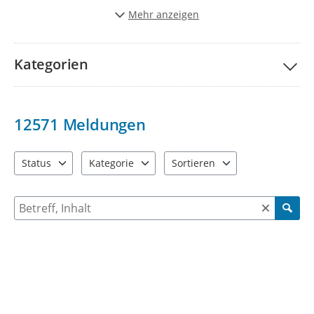
Stadt schöner und lebenwerter zu gestalten.
Mehr anzeigen
Vielen Dank für Ihre Unterstützung!
Kategorien
12571
Meldungen
Status
Kategorie
Sortieren
4 Einträge verfügbar. Benutzen Sie "Pfeiltaste oben" und "Pfeil
9 Einträge verfügbar. Benutzen Sie "Pfeiltaste ob
2 Einträge verfügbar. Benutzen 
Suche nach Meldungen und Kommentaren