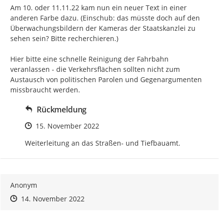
Am 10. oder 11.11.22 kam nun ein neuer Text in einer 
anderen Farbe dazu. (Einschub: das müsste doch auf den 
Überwachungsbildern der Kameras der Staatskanzlei zu 
sehen sein? Bitte recherchieren.)

Hier bitte eine schnelle Reinigung der Fahrbahn 
veranlassen - die Verkehrsflächen sollten nicht zum 
Austausch von politischen Parolen und Gegenargumenten 
missbraucht werden.
Rückmeldung
Zeitpunkt des Erstellens
15. November 2022
Weiterleitung an das Straßen- und Tiefbauamt.
Anonym
Zeitpunkt des Erstellens
Zeitpunkt des Erstellens
Zur Äußerung
14. November 2022