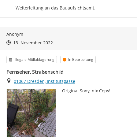
Weiterleitung an das Bauaufsichtsamt.
Anonym
Zeitpunkt des Erstellens
Zeitpunkt des Erstellens
Zur Äußerung
13. November 2022
Kategorie
Status
Illegale Müllablagerung
In Bearbeitung
Fernseher, Straßenschild
Ort
01067 Dresden, Institutsgasse
Original Sony, nix Copy!