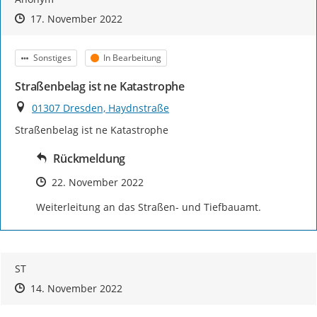
Zeitpunkt des Erstellens
Zeitpunkt des Erstellens
Zur Äußerung
17. November 2022
Kategorie
Status
Sonstiges
In Bearbeitung
Straßenbelag ist ne Katastrophe
Ort
01307 Dresden, Haydnstraße
Straßenbelag ist ne Katastrophe
Rückmeldung
Zeitpunkt des Erstellens
22. November 2022
Weiterleitung an das Straßen- und Tiefbauamt.
ST
Zeitpunkt des Erstellens
Zeitpunkt des Erstellens
Zur Äußerung
14. November 2022