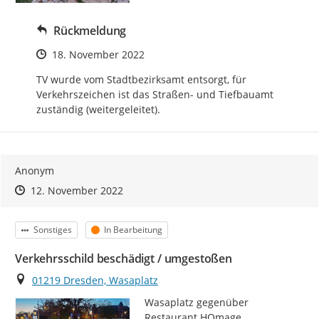
Rückmeldung
Zeitpunkt des Erstellens
18. November 2022
TV wurde vom Stadtbezirksamt entsorgt, für 
Verkehrszeichen ist das Straßen- und Tiefbauamt 
zuständig (weitergeleitet).
Anonym
Zeitpunkt des Erstellens
Zeitpunkt des Erstellens
Zur Äußerung
12. November 2022
Kategorie
Status
Sonstiges
In Bearbeitung
Verkehrsschild beschädigt / umgestoßen
Ort
01219 Dresden, Wasaplatz
Wasaplatz gegenüber 
Restaurant HOmage