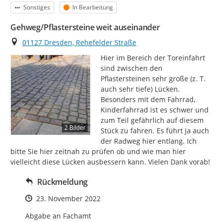
Kategorie
Status
Sonstiges
In Bearbeitung
Gehweg/Pflastersteine weit auseinander
Ort
01127 Dresden, Rehefelder Straße
Hier im Bereich der Toreinfahrt 
sind zwischen den 
Pflastersteinen sehr große (z. T. 
auch sehr tiefe) Lücken. 
Besonders mit dem Fahrrad, 
Kinderfahrrad ist es schwer und 
zum Teil gefährlich auf diesem 
2 Bilder
Stück zu fahren. Es führt ja auch 
der Radweg hier entlang. Ich 
bitte Sie hier zeitnah zu prüfen ob und wie man hier 
vielleicht diese Lücken ausbessern kann. Vielen Dank vorab!
Rückmeldung
Zeitpunkt des Erstellens
23. November 2022
Abgabe an Fachamt