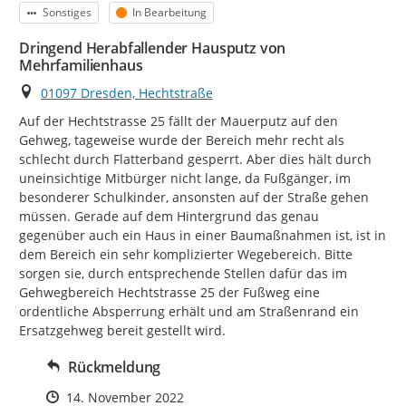
Kategorie
Status
Sonstiges
In Bearbeitung
Dringend Herabfallender Hausputz von
Mehrfamilienhaus
Ort
01097 Dresden, Hechtstraße
Auf der Hechtstrasse 25 fällt der Mauerputz auf den 
Gehweg, tageweise wurde der Bereich mehr recht als 
schlecht durch Flatterband gesperrt. Aber dies hält durch 
uneinsichtige Mitbürger nicht lange, da Fußgänger, im 
besonderer Schulkinder, ansonsten auf der Straße gehen 
müssen. Gerade auf dem Hintergrund das genau 
gegenüber auch ein Haus in einer Baumaßnahmen ist, ist in 
dem Bereich ein sehr komplizierter Wegebereich. Bitte 
sorgen sie, durch entsprechende Stellen dafür das im 
Gehwegbereich Hechtstrasse 25 der Fußweg eine 
ordentliche Absperrung erhält und am Straßenrand ein 
Ersatzgehweg bereit gestellt wird.
Rückmeldung
Zeitpunkt des Erstellens
14. November 2022