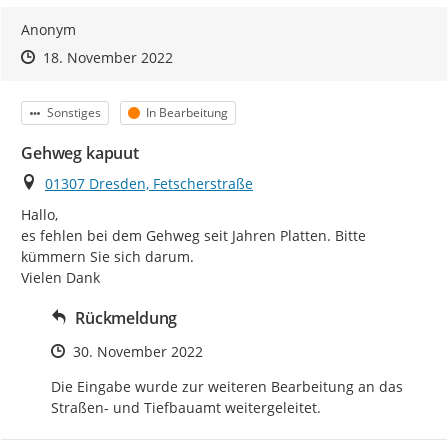
Anonym
Zeitpunkt des Erstellens
Zeitpunkt des Erstellens
Zur Äußerung
18. November 2022
Kategorie
Status
Sonstiges
In Bearbeitung
Gehweg kapuut
Ort
01307 Dresden, Fetscherstraße
Hallo,

es fehlen bei dem Gehweg seit Jahren Platten. Bitte 
kümmern Sie sich darum.

Vielen Dank
Rückmeldung
Zeitpunkt des Erstellens
30. November 2022
Die Eingabe wurde zur weiteren Bearbeitung an das 
Straßen- und Tiefbauamt weitergeleitet.