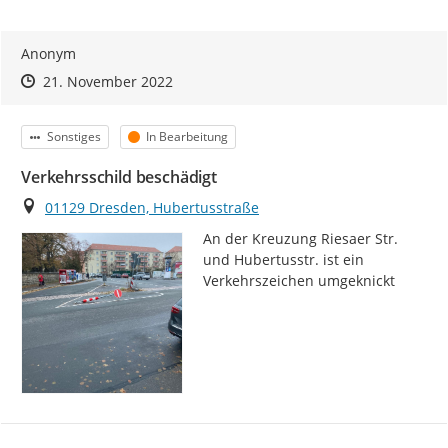
Anonym
Zeitpunkt des Erstellens
Zeitpunkt des Erstellens
Zur Äußerung
21. November 2022
Kategorie
Status
Sonstiges
In Bearbeitung
Verkehrsschild beschädigt
Ort
01129 Dresden, Hubertusstraße
An der Kreuzung Riesaer Str. 
und Hubertusstr. ist ein 
Verkehrszeichen umgeknickt