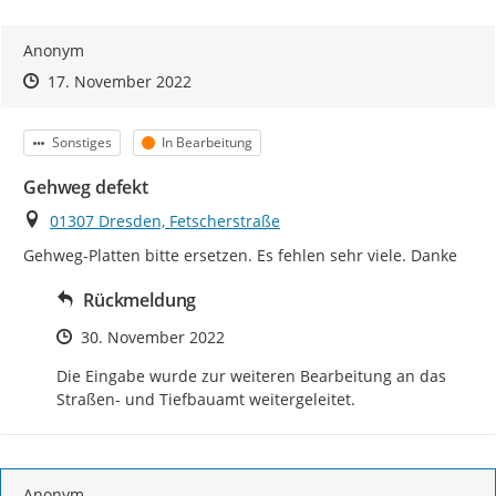
Anonym
Zeitpunkt des Erstellens
Zeitpunkt des Erstellens
Zur Äußerung
17. November 2022
Kategorie
Status
Sonstiges
In Bearbeitung
Gehweg defekt
Ort
01307 Dresden, Fetscherstraße
Gehweg-Platten bitte ersetzen. Es fehlen sehr viele. Danke
Rückmeldung
Zeitpunkt des Erstellens
30. November 2022
Die Eingabe wurde zur weiteren Bearbeitung an das 
Straßen- und Tiefbauamt weitergeleitet.
Anonym