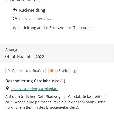
Rückmeldung
Zeitpunkt des Erstellens
15. November 2022
Weiterleitung an das Straßen- und Tiefbauamt.
Anonym
Zeitpunkt des Erstellens
Zeitpunkt des Erstellens
Zur Äußerung
14. November 2022
Kategorie
Status
Verschmutzte Straßen
In Bearbeitung
Beschmierung Carolabrücke (1)
Ort
01097 Dresden, Carolaplatz
Auf dem östlichen Geh-/Radweg der Carolabrücke steht seit 
ca. 1 Woche eine politische Parole auf der Fahrbahn (Höhe 
nördlichem Beginn des Brückengeländers).
