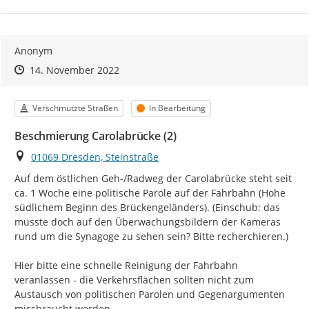
Anonym
Zeitpunkt des Erstellens
Zeitpunkt des Erstellens
Zur Äußerung
14. November 2022
Kategorie
Status
Verschmutzte Straßen
In Bearbeitung
Beschmierung Carolabrücke (2)
Ort
01069 Dresden, Steinstraße
Auf dem östlichen Geh-/Radweg der Carolabrücke steht seit 
ca. 1 Woche eine politische Parole auf der Fahrbahn (Höhe 
südlichem Beginn des Brückengeländers). (Einschub: das 
müsste doch auf den Überwachungsbildern der Kameras 
rund um die Synagoge zu sehen sein? Bitte recherchieren.)

Hier bitte eine schnelle Reinigung der Fahrbahn 
veranlassen - die Verkehrsflächen sollten nicht zum 
Austausch von politischen Parolen und Gegenargumenten 
missbraucht werden.