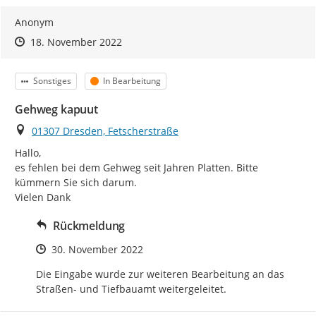
Anonym
Zeitpunkt des Erstellens
Zeitpunkt des Erstellens
Zur Äußerung
18. November 2022
Kategorie
Status
Sonstiges
In Bearbeitung
Gehweg kapuut
Ort
01307 Dresden, Fetscherstraße
Hallo,

es fehlen bei dem Gehweg seit Jahren Platten. Bitte 
kümmern Sie sich darum.

Vielen Dank
Rückmeldung
Zeitpunkt des Erstellens
30. November 2022
Die Eingabe wurde zur weiteren Bearbeitung an das 
Straßen- und Tiefbauamt weitergeleitet.