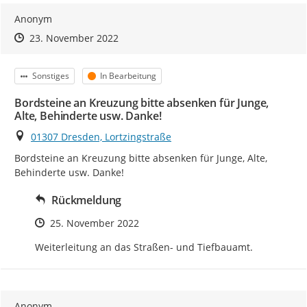
Anonym
Zeitpunkt des Erstellens
Zeitpunkt des Erstellens
Zur Äußerung
23. November 2022
Kategorie
Status
Sonstiges
In Bearbeitung
Bordsteine an Kreuzung bitte absenken für Junge,
Alte, Behinderte usw. Danke!
Ort
01307 Dresden, Lortzingstraße
Bordsteine an Kreuzung bitte absenken für Junge, Alte, 
Behinderte usw. Danke!
Rückmeldung
Zeitpunkt des Erstellens
25. November 2022
Weiterleitung an das Straßen- und Tiefbauamt.
Anonym