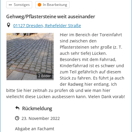
Kategorie
Status
Sonstiges
In Bearbeitung
Gehweg/Pflastersteine weit auseinander
Ort
01127 Dresden, Rehefelder Straße
Hier im Bereich der Toreinfahrt 
sind zwischen den 
Pflastersteinen sehr große (z. T. 
auch sehr tiefe) Lücken. 
Besonders mit dem Fahrrad, 
Kinderfahrrad ist es schwer und 
zum Teil gefährlich auf diesem 
2 Bilder
Stück zu fahren. Es führt ja auch 
der Radweg hier entlang. Ich 
bitte Sie hier zeitnah zu prüfen ob und wie man hier 
vielleicht diese Lücken ausbessern kann. Vielen Dank vorab!
Rückmeldung
Zeitpunkt des Erstellens
23. November 2022
Abgabe an Fachamt