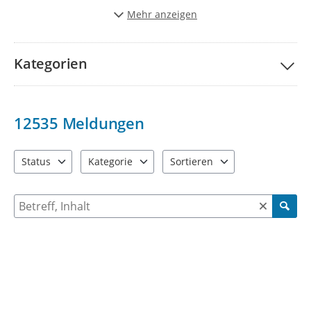
Stadt schöner und lebenwerter zu gestalten.
Mehr anzeigen
Vielen Dank für Ihre Unterstützung!
Kategorien
12535
Meldungen
Status
Kategorie
Sortieren
4 Einträge verfügbar. Benutzen Sie "Pfeiltaste oben" und "Pfeil
9 Einträge verfügbar. Benutzen Sie "Pfeiltaste ob
2 Einträge verfügbar. Benutzen 
Suche nach Meldungen und Kommentaren