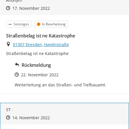
Anonym
Zeitpunkt des Erstellens
Zeitpunkt des Erstellens
Zur Äußerung
17. November 2022
Kategorie
Status
Sonstiges
In Bearbeitung
Straßenbelag ist ne Katastrophe
Ort
01307 Dresden, Haydnstraße
Straßenbelag ist ne Katastrophe
Rückmeldung
Zeitpunkt des Erstellens
22. November 2022
Weiterleitung an das Straßen- und Tiefbauamt.
ST
Zeitpunkt des Erstellens
Zeitpunkt des Erstellens
Zur Äußerung
14. November 2022