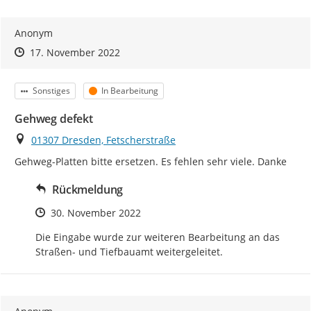
Anonym
Zeitpunkt des Erstellens
Zeitpunkt des Erstellens
Zur Äußerung
17. November 2022
Kategorie
Status
Sonstiges
In Bearbeitung
Gehweg defekt
Ort
01307 Dresden, Fetscherstraße
Gehweg-Platten bitte ersetzen. Es fehlen sehr viele. Danke
Rückmeldung
Zeitpunkt des Erstellens
30. November 2022
Die Eingabe wurde zur weiteren Bearbeitung an das 
Straßen- und Tiefbauamt weitergeleitet.