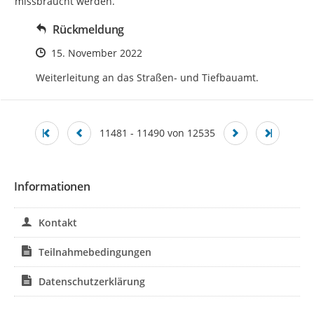
missbraucht werden.
Rückmeldung
Zeitpunkt des Erstellens
15. November 2022
Weiterleitung an das Straßen- und Tiefbauamt.
11481 - 11490 von 12535
Informationen
Kontakt
Teilnahmebedingungen
Datenschutzerklärung