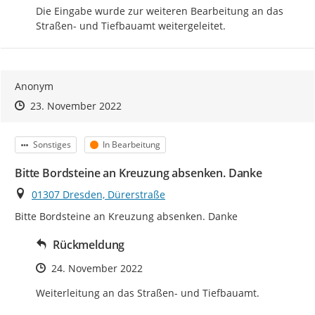
Die Eingabe wurde zur weiteren Bearbeitung an das 
Straßen- und Tiefbauamt weitergeleitet.
Anonym
Zeitpunkt des Erstellens
Zeitpunkt des Erstellens
Zur Äußerung
23. November 2022
Kategorie
Status
Sonstiges
In Bearbeitung
Bitte Bordsteine an Kreuzung absenken. Danke
Ort
01307 Dresden, Dürerstraße
Bitte Bordsteine an Kreuzung absenken. Danke
Rückmeldung
Zeitpunkt des Erstellens
24. November 2022
Weiterleitung an das Straßen- und Tiefbauamt.