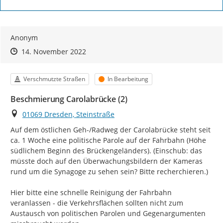
Anonym
Zeitpunkt des Erstellens
Zeitpunkt des Erstellens
Zur Äußerung
14. November 2022
Kategorie
Status
Verschmutzte Straßen
In Bearbeitung
Beschmierung Carolabrücke (2)
Ort
01069 Dresden, Steinstraße
Auf dem östlichen Geh-/Radweg der Carolabrücke steht seit 
ca. 1 Woche eine politische Parole auf der Fahrbahn (Höhe 
südlichem Beginn des Brückengeländers). (Einschub: das 
müsste doch auf den Überwachungsbildern der Kameras 
rund um die Synagoge zu sehen sein? Bitte recherchieren.)

Hier bitte eine schnelle Reinigung der Fahrbahn 
veranlassen - die Verkehrsflächen sollten nicht zum 
Austausch von politischen Parolen und Gegenargumenten 