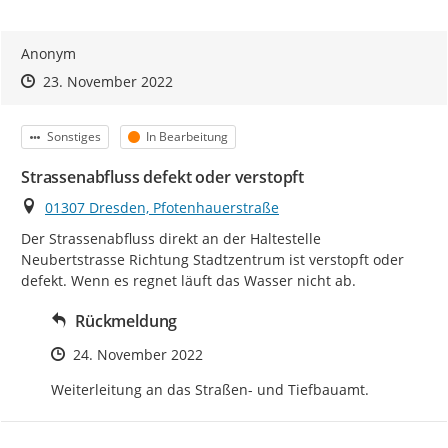
Anonym
Zeitpunkt des Erstellens
Zeitpunkt des Erstellens
Zur Äußerung
23. November 2022
Kategorie
Status
Sonstiges
In Bearbeitung
Strassenabfluss defekt oder verstopft
Ort
01307 Dresden, Pfotenhauerstraße
Der Strassenabfluss direkt an der Haltestelle 
Neubertstrasse Richtung Stadtzentrum ist verstopft oder 
defekt. Wenn es regnet läuft das Wasser nicht ab.
Rückmeldung
Zeitpunkt des Erstellens
24. November 2022
Weiterleitung an das Straßen- und Tiefbauamt.