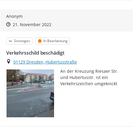
Anonym
Zeitpunkt des Erstellens
Zeitpunkt des Erstellens
Zur Äußerung
21. November 2022
Kategorie
Status
Sonstiges
In Bearbeitung
Verkehrsschild beschädigt
Ort
01129 Dresden, Hubertusstraße
An der Kreuzung Riesaer Str. 
und Hubertusstr. ist ein 
Verkehrszeichen umgeknickt