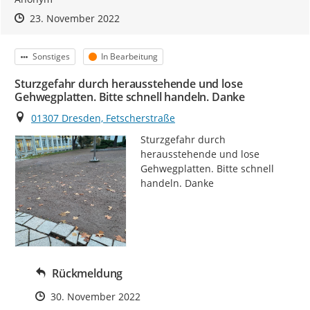
Zeitpunkt des Erstellens
Zeitpunkt des Erstellens
Zur Äußerung
23. November 2022
Kategorie
Status
Sonstiges
In Bearbeitung
Sturzgefahr durch herausstehende und lose
Gehwegplatten. Bitte schnell handeln. Danke
Ort
01307 Dresden, Fetscherstraße
Sturzgefahr durch 
herausstehende und lose 
Gehwegplatten. Bitte schnell 
handeln. Danke
Rückmeldung
Zeitpunkt des Erstellens
30. November 2022