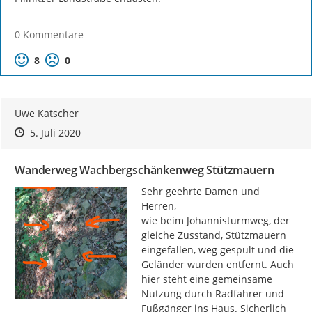
0 Kommentare
Positive Bewertung
Negative Bewertung
8
0
Uwe Katscher
Zeitpunkt des Erstellens
Zeitpunkt des Erstellens
Zur Äußerung
5. Juli 2020
Wanderweg Wachbergschänkenweg Stützmauern
Sehr geehrte Damen und 
Herren,

wie beim Johannisturmweg, der 
gleiche Zusstand, Stützmauern 
eingefallen, weg gespült und die 
Geländer wurden entfernt. Auch 
hier steht eine gemeinsame 
Nutzung durch Radfahrer und 
Fußgänger ins Haus. Sicherlich 