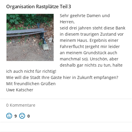
Organisation Rastplätze Teil 3
Sehr geehrte Damen und 
Herren,

seid drei Jahren steht diese Bank 
in diesem traurigen Zustand vor 
meinem Haus. Ergebnis einer 
Fahrerflucht (ergeht mir leider 
an meinem Grundstück auch 
manchmal so). Unschön, aber 
deshalb gar nichts zu tun, halte 
ich auch nicht für richtig!

Wie will die Stadt Ihre Gäste hier in Zukunft empfangen?

Mit freundlichen Grüßen

Uwe Katscher
0 Kommentare
Positive Bewertung
Negative Bewertung
9
0