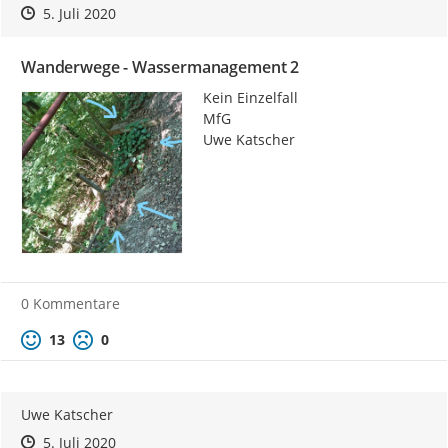
Zeitpunkt des Erstellens
Zeitpunkt des Erstellens
Zur Äußerung
5. Juli 2020
Wanderwege - Wassermanagement 2
Kein Einzelfall

MfG

Uwe Katscher
0 Kommentare
Positive Bewertung
Negative Bewertung
13
0
Uwe Katscher
Zeitpunkt des Erstellens
Zeitpunkt des Erstellens
Zur Äußerung
5. Juli 2020