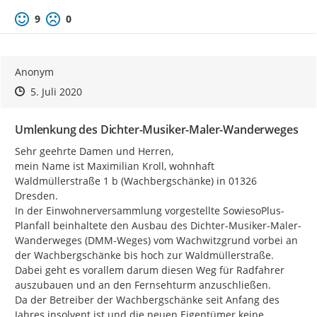
Positive Bewertung
Negative Bewertung
9
0
Anonym
Zeitpunkt des Erstellens
Zeitpunkt des Erstellens
Zur Äußerung
5. Juli 2020
Umlenkung des Dichter-Musiker-Maler-Wanderweges
Sehr geehrte Damen und Herren,

mein Name ist Maximilian Kroll, wohnhaft 
Waldmüllerstraße 1 b (Wachbergschänke) in 01326 
Dresden.

In der Einwohnerversammlung vorgestellte SowiesoPlus-
Planfall beinhaltete den Ausbau des Dichter-Musiker-Maler-
Wanderweges (DMM-Weges) vom Wachwitzgrund vorbei an 
der Wachbergschänke bis hoch zur Waldmüllerstraße. 
Dabei geht es vorallem darum diesen Weg für Radfahrer 
auszubauen und an den Fernsehturm anzuschließen.

Da der Betreiber der Wachbergschänke seit Anfang des 
Jahres insolvent ist und die neuen Eigentümer keine 