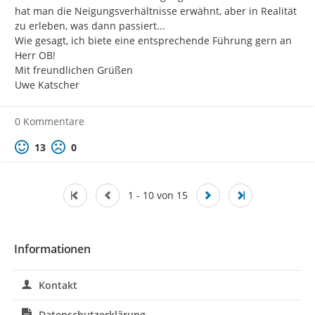
hat man die Neigungsverhältnisse erwähnt, aber in Realität 
zu erleben, was dann passiert...

Wie gesagt, ich biete eine entsprechende Führung gern an 
Herr OB!

Mit freundlichen Grüßen

Uwe Katscher
0 Kommentare
Positive Bewertung
Negative Bewertung
13
0
1 - 10 von 15
Informationen
Kontakt
Datenschutzerklärung