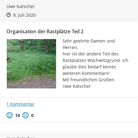
Uwe Katscher
Zeitpunkt des Erstellens
Zeitpunkt des Erstellens
Zur Äußerung
8. Juli 2020
Organisation der Rastplätze Teil 2
Sehr geehrte Damen und 
Herren,

hier ist der andere Teil des 
Rastplatzes Wachwitzgrund. Ich 
glaube dies bedarf keines 
weiteren Kommentars!

Mit freundlichen Grüßen

Uwe Katscher
1 Kommentar
Positive Bewertung
Negative Bewertung
10
0