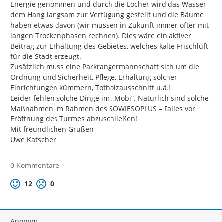
Energie genommen und durch die Löcher wird das Wasser 
dem Hang langsam zur Verfügung gestellt und die Bäume 
haben etwas davon (wir müssen in Zukunft immer öfter mit 
langen Trockenphasen rechnen). Dies wäre ein aktiver 
Beitrag zur Erhaltung des Gebietes, welches kalte Frischluft 
für die Stadt erzeugt.

Zusätzlich muss eine Parkrangermannschaft sich um die 
Ordnung und Sicherheit, Pflege, Erhaltung solcher 
Einrichtungen kümmern, Totholzausschnitt u.ä.!

Leider fehlen solche Dinge im „Mobi“. Natürlich sind solche 
Maßnahmen im Rahmen des SOWIESOPLUS – Falles vor 
Eröffnung des Turmes abzuschließen!

Mit freundlichen Grüßen

Uwe Katscher
0 Kommentare
Positive Bewertung
Negative Bewertung
12
0
Anonym