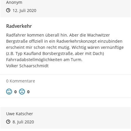
Anonym
Zeitpunkt des Erstellens
Zeitpunkt des Erstellens
Zur Äußerung
12. Juli 2020
Radverkehr
Radfahrer kommen überall hin. Aber die Wachwitzer 
Bergstraße offiziell in ein Radverkehrskonzept einzubinden 
erscheint mir schon recht mutig. Wichtig wären vernünftige 
(z.B. Typ Kaufland Borsbergstraße, aber mit Dach) 
Fahrradabstellmöglichkeiten am Turm.

Volker Schaarschmidt
0 Kommentare
Positive Bewertung
Negative Bewertung
0
0
Uwe Katscher
Zeitpunkt des Erstellens
Zeitpunkt des Erstellens
Zur Äußerung
8. Juli 2020