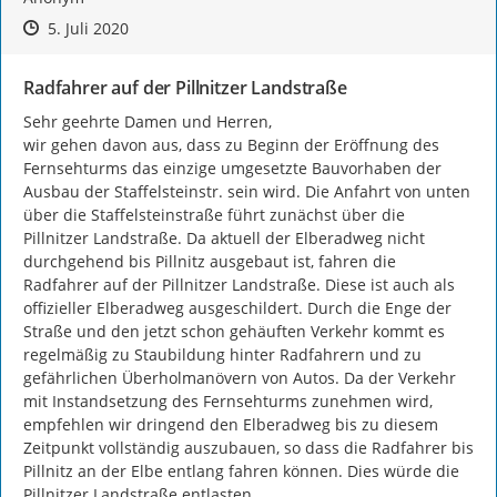
Zeitpunkt des Erstellens
Zeitpunkt des Erstellens
Zur Äußerung
5. Juli 2020
Radfahrer auf der Pillnitzer Landstraße
Sehr geehrte Damen und Herren,

wir gehen davon aus, dass zu Beginn der Eröffnung des 
Fernsehturms das einzige umgesetzte Bauvorhaben der 
Ausbau der Staffelsteinstr. sein wird. Die Anfahrt von unten 
über die Staffelsteinstraße führt zunächst über die 
Pillnitzer Landstraße. Da aktuell der Elberadweg nicht 
durchgehend bis Pillnitz ausgebaut ist, fahren die 
Radfahrer auf der Pillnitzer Landstraße. Diese ist auch als 
offizieller Elberadweg ausgeschildert. Durch die Enge der 
Straße und den jetzt schon gehäuften Verkehr kommt es 
regelmäßig zu Staubildung hinter Radfahrern und zu 
gefährlichen Überholmanövern von Autos. Da der Verkehr 
mit Instandsetzung des Fernsehturms zunehmen wird, 
empfehlen wir dringend den Elberadweg bis zu diesem 
Zeitpunkt vollständig auszubauen, so dass die Radfahrer bis 
Pillnitz an der Elbe entlang fahren können. Dies würde die 
Pillnitzer Landstraße entlasten.