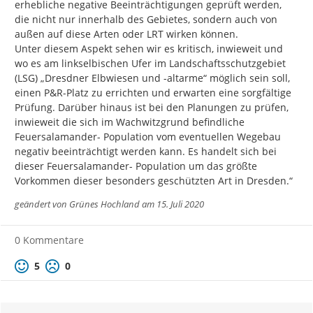
erhebliche negative Beeinträchtigungen geprüft werden, 
die nicht nur innerhalb des Gebietes, sondern auch von 
außen auf diese Arten oder LRT wirken können.

Unter diesem Aspekt sehen wir es kritisch, inwieweit und 
wo es am linkselbischen Ufer im Landschaftsschutzgebiet 
(LSG) „Dresdner Elbwiesen und -altarme“ möglich sein soll, 
einen P&R-Platz zu errichten und erwarten eine sorgfältige 
Prüfung. Darüber hinaus ist bei den Planungen zu prüfen, 
inwieweit die sich im Wachwitzgrund befindliche 
Feuersalamander- Population vom eventuellen Wegebau 
negativ beeinträchtigt werden kann. Es handelt sich bei 
dieser Feuersalamander- Population um das größte 
Vorkommen dieser besonders geschützten Art in Dresden.“
geändert von
Grünes Hochland
am 15. Juli 2020
0 Kommentare
Positive Bewertung
Negative Bewertung
5
0