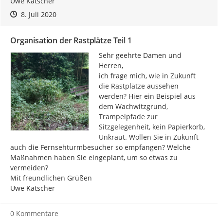
Uwe Katscher
Zeitpunkt des Erstellens
Zeitpunkt des Erstellens
Zur Äußerung
8. Juli 2020
Organisation der Rastplätze Teil 1
Sehr geehrte Damen und 
Herren,

ich frage mich, wie in Zukunft 
die Rastplätze aussehen 
werden? Hier ein Beispiel aus 
dem Wachwitzgrund, 
Trampelpfade zur 
Sitzgelegenheit, kein Papierkorb, 
Unkraut. Wollen Sie in Zukunft 
auch die Fernsehturmbesucher so empfangen? Welche 
Maßnahmen haben Sie eingeplant, um so etwas zu 
vermeiden?

Mit freundlichen Grüßen

Uwe Katscher
0 Kommentare