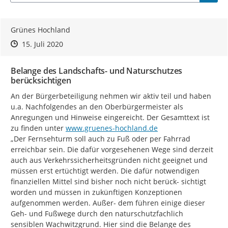
Grünes Hochland
Zeitpunkt des Erstellens
Zeitpunkt des Erstellens
Zur Äußerung
15. Juli 2020
Belange des Landschafts- und Naturschutzes
berücksichtigen
An der Bürgerbeteiligung nehmen wir aktiv teil und haben 
u.a. Nachfolgendes an den Oberbürgermeister als 
Anregungen und Hinweise eingereicht. Der Gesamttext ist 
http://
zu finden unter 
www.gruenes-hochland.de
„Der Fernsehturm soll auch zu Fuß oder per Fahrrad 
erreichbar sein. Die dafür vorgesehenen Wege sind derzeit 
auch aus Verkehrssicherheitsgründen nicht geeignet und 
müssen erst ertüchtigt werden. Die dafür notwendigen 
finanziellen Mittel sind bisher noch nicht berück- sichtigt 
worden und müssen in zukünftigen Konzeptionen 
aufgenommen werden. Außer- dem führen einige dieser 
Geh- und Fußwege durch den naturschutzfachlich 
sensiblen Wachwitzgrund. Hier sind die Belange des 