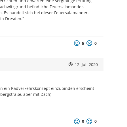
errichten und erwarten eine sorgfältige Prüfung. 
Wachwitzgrund befindliche Feuersalamander- 
 Es handelt sich bei dieser Feuersalamander- 
in Dresden.“
Positive Bewertung
Negative Bewertu
5
0
Zeitpunkt des Erstellens
Zeitpunkt des Erstellens
Zur Äußerung
12. Juli 2020
in ein Radverkehrskonzept einzubinden erscheint 
bergstraße, aber mit Dach) 
Positive Bewertung
Negative Bewertu
0
0