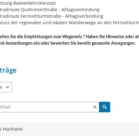
tzung Radverkehrskonzept
radroute QuohrenerStraße - Alltagsverbindung
radroute Fernsehturmstraße - Alltagsverbindung
luss der regionalen und lokalen Wanderwege an den Fernsehtur
eilen Sie die Empfehlungen zum Wegenetz ? Haben Sie Hinweise oder al
und Anmerkungen ein oder bewerten Sie bereits genannte Anregungen.
träge
en
e verfügbar. Benutzen Sie "Pfeiltaste oben" und "Pfeiltaste unten"
ch Beiträgen und Kommentaren
s Hochland