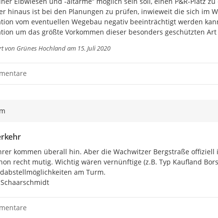
ner Elbwiesen und -altarme“ möglich sein soll, einen P&R-Platz zu 
r hinaus ist bei den Planungen zu prüfen, inwieweit die sich im 
tion vom eventuellen Wegebau negativ beeinträchtigt werden kann.
tion um das größte Vorkommen dieser besonders geschützten Art 
rt von
Grünes Hochland
am 15. Juli 2020
mentare
ym
rkehr
rer kommen überall hin. Aber die Wachwitzer Bergstraße offiziell 
hon recht mutig. Wichtig wären vernünftige (z.B. Typ Kaufland Bors
dabstellmöglichkeiten am Turm.

 Schaarschmidt
mentare