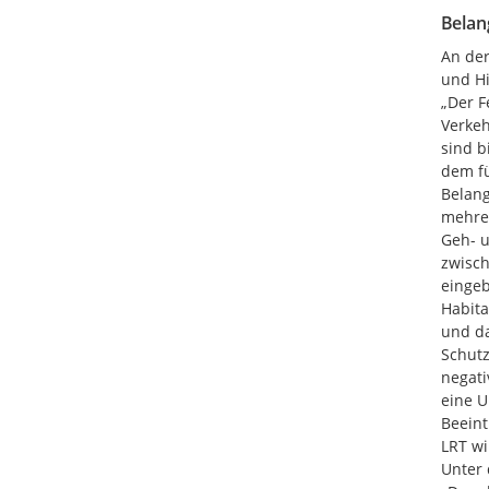
Belan
An der
und Hi
„Der F
Verkeh
sind b
dem fü
Belang
mehrer
Geh- u
zwisch
eingeb
Habita
und da
Schutz
negati
eine U
Beeint
LRT wi
Unter 