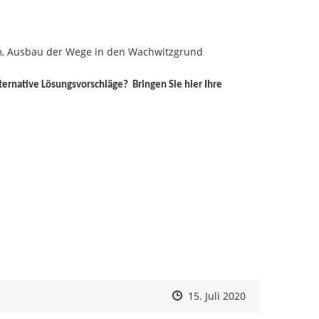
m, Ausbau der Wege in den Wachwitzgrund
ternative Lösungsvorschläge?
Bringen Sie hier Ihre
 zum Navigieren.
Zeitpunkt des Erstellens
Zeitpunkt des Erstellens
Zur Äußerung
15. Juli 2020