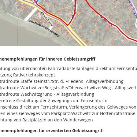
enempfehlungen für inneren
Gebietsumgriff
htung von überdachten Fahrradabstellanlagen direkt am Fernseht
tzung Radverkehrskonzept
radroute Staffelsteinstr./Str. d. Friedens -Alltagsverbindung
radroute WachwitzerBergstraße/OberwachwitzerWeg - Alltagsver
radroute Wachwitzgrund - Alltagsverbindung
erefreie Gestaltung der Zuwegung zum Fernsehturm
nschluss direkt am Fernsehturm, Verlängerung des Gehweges von
en eines Gehweges vom Parkplatz Wachwitz zur Hottenrothstraße
chtung von Rastplätzen an den Wanderwegen
nempfehlungen für erweiterten
Gebietsumgriff