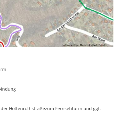
urm
bindung
 der Hottenrothstraßezum Fernsehturm und ggf.