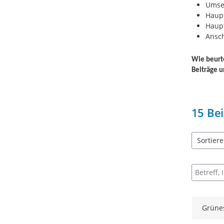
Umse
Haupt
Haupt
Ansch
Wie beurt
Beiträge 
15
Bei
Sortier
5 Einträg
Suche na
Grüne