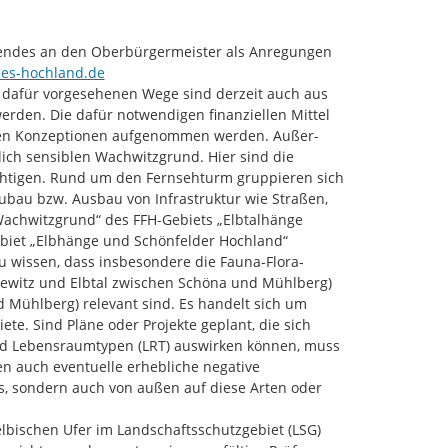
gendes an den Oberbürgermeister als Anregungen 
es-hochland.de
e dafür vorgesehenen Wege sind derzeit auch aus 
rden. Die dafür notwendigen finanziellen Mittel 
igen Konzeptionen aufgenommen werden. Außer- 
ch sensiblen Wachwitzgrund. Hier sind die 
htigen. Rund um den Fernsehturm gruppieren sich 
bau bzw. Ausbau von Infrastruktur wie Straßen, 
Wachwitzgrund“ des FFH-Gebiets „Elbtalhänge 
biet „Elbhänge und Schönfelder Hochland“ 
zu wissen, dass insbesondere die Fauna-Flora-
newitz und Elbtal zwischen Schöna und Mühlberg) 
 Mühlberg) relevant sind. Es handelt sich um 
. Sind Pläne oder Projekte geplant, die sich 
nd Lebensraumtypen (LRT) auswirken können, muss 
 auch eventuelle erhebliche negative 
s, sondern auch von außen auf diese Arten oder 
lbischen Ufer im Landschaftsschutzgebiet (LSG) 