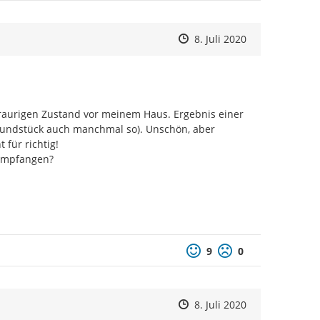
Zeitpunkt des Erstellens
Zeitpunkt des Erstellens
Zur Äußerung
8. Juli 2020
traurigen Zustand vor meinem Haus. Ergebnis einer 
rundstück auch manchmal so). Unschön, aber 
für richtig!

 empfangen?

Positive Bewertung
Negative Bewertu
9
0
Zeitpunkt des Erstellens
Zeitpunkt des Erstellens
Zur Äußerung
8. Juli 2020