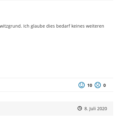
witzgrund. Ich glaube dies bedarf keines weiteren 
Positive Bewertung
Negative Bewertu
10
0
Zeitpunkt des Erstellens
Zeitpunkt des Erstellens
Zur Äußerung
8. Juli 2020