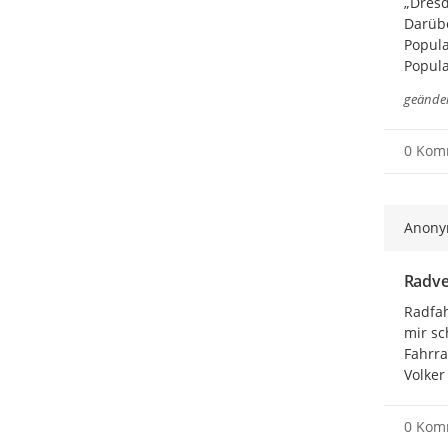
„Dresd
Darübe
Popula
Popula
geände
0 Kom
Anon
Radve
Radfah
mir sc
Fahrra
Volker
0 Kom