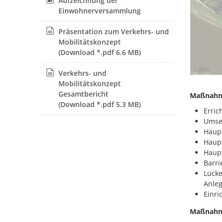
Aufzeichnung der
Einwohnerversammlung
Präsentation zum Verkehrs- und
Mobilitätskonzept
(Download *.pdf 6.6 MB)
Verkehrs- und
Mobilitätskonzept
Gesamtbericht
Maßnahm
(Download *.pdf 5.3 MB)
Erric
Umse
Haupt
Haupt
Haupt
Barri
Lücke
Anleg
Einri
Maßnahme