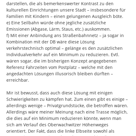
darstellen, die als bemerkenswerter Kontrast zu den 
kulturellen Einrichtungen unsere Stadt – insbesondere für 
Familien mit Kindern – einen gelungenen Ausgleich böte.

e) Eine Seilbahn würde ohne jegliche zusätzliche 
Emissionen (Abgase, Lärm, Staus, etc.) auskommen.

f) Mit einer Anbindung ans Straßenbahnnetz – ja sogar in 
Kombination mit der DB wäre diese Lösung 
verkehrstechnisch optimal – gelänge es den zusätzlichen 
Individualverkehr auf ein Minimum zu reduzieren. Evtl. 
wären sogar, die im bisherigen Konzept angegebenen 
Referenz Fahrzeiten vom Postplatz – welche mit den 
angedachten Lösungen illusorisch bleiben dürften – 
erreichbar.

Mir ist bewusst, dass auch diese Lösung mit einigen 
Schwierigkeiten zu kämpfen hat. Zum einen gibt es einige – 
allerdings wenige – Privatgrundstücke, die betroffen wären. 
Allerdings wäre meiner Meinung nach eine Trasse möglich, 
die dies auf ein Minimum reduzieren könnte, wenn man 
sich am Verlauf des Oberwachwitzer Höhenweges 
orientiert. Der Fakt, dass die linke Elbseite sowohl als 