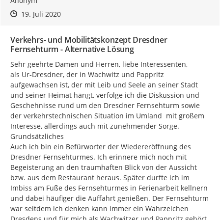
Anonym
Zeitpunkt des Erstellens
Zeitpunkt des Erstellens
Zur Äußerung
19. Juli 2020
Verkehrs- und Mobilitätskonzept Dresdner
Fernsehturm - Alternative Lösung
Sehr geehrte Damen und Herren, liebe Interessenten,

als Ur-Dresdner, der in Wachwitz und Pappritz 
aufgewachsen ist, der mit Leib und Seele an seiner Stadt 
und seiner Heimat hängt, verfolge ich die Diskussion und 
Geschehnisse rund um den Dresdner Fernsehturm sowie 
der verkehrstechnischen Situation im Umland  mit großem 
Interesse, allerdings auch mit zunehmender Sorge.

Grundsätzliches

Auch ich bin ein Befürworter der Wiedereröffnung des 
Dresdner Fernsehturmes. Ich erinnere mich noch mit 
Begeisterung an den traumhaften Blick von der Aussicht 
bzw. aus dem Restaurant heraus. Später durfte ich im 
Imbiss am Fuße des Fernsehturmes in Ferienarbeit kellnern 
und dabei häufiger die Auffahrt genießen. Der Fernsehturm 
war seitdem ich denken kann immer ein Wahrzeichen 
Dresdens und für mich als Wachwitzer und Pappritz gehört 