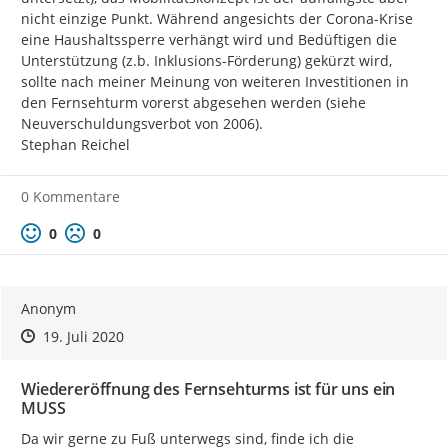
nicht einzige Punkt. Während angesichts der Corona-Krise 
eine Haushaltssperre verhängt wird und Bedüftigen die 
Unterstützung (z.b. Inklusions-Förderung) gekürzt wird, 
sollte nach meiner Meinung von weiteren Investitionen in 
den Fernsehturm vorerst abgesehen werden (siehe 
Neuverschuldungsverbot von 2006).

Stephan Reichel
0 Kommentare
Positive Bewertung
Negative Bewertung
0
0
Anonym
Zeitpunkt des Erstellens
Zeitpunkt des Erstellens
Zur Äußerung
19. Juli 2020
Wiedereröffnung des Fernsehturms ist für uns ein
MUSS
Da wir gerne zu Fuß unterwegs sind, finde ich die 