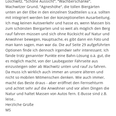
Loschwitz, "Schöne Aussicht", "Wachberschänke", 
Wachwitzer Grund, "Agneshöhe", die tollen Biergärten 
unten an der Elbe in den einzelnen Stadtteilen u.v.a. sollten 
mit integriert werden bei der konzeptionellen Ausarbeitung. 
Ich mag keinen Autoverkehr und hasse es, wenn Massen bis 
zum schönsten Biergarten und so weit als möglich den Berg 
rauf fahren müssen und sich ohne Rücksicht auf Natur und 
Anwohner bewegen, Hauptsache, es gibt dann ein Foto und 
man kann sagen, man war da. Die auf Seite 29 aufgeführten 
Optionen finde ich dennoch irgendwir sehr interessant. Ich 
fände trotz genannter Punkte eine Bahn-Lösung o.ä. gut, die 
es möglich macht, von der Laubegaster Fährseite aus 
einzusteigen oder ab Wachwitz unten und rauf zu fahren. 
Da muss ich wirklich auch immer an unsere älteren und 
nicht so mobilen Mitmenschen denken. Wie auch immer, 
macht das Beste draus - aber eröffnet den Fernsehturm 
und achtet sehr auf die Anwohner und vor allen Dingen die 
Natur und haltet Massen von Autos fern. E-Busse sind z.B. 
leise..

Herzliche Grüße

MS