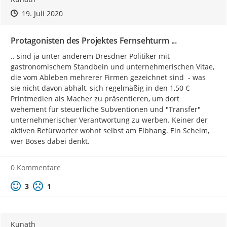
Zeitpunkt des Erstellens
Zeitpunkt des Erstellens
Zur Äußerung
19. Juli 2020
Protagonisten des Projektes Fernsehturm ...
.. sind ja unter anderem Dresdner Politiker mit 
gastronomischem Standbein und unternehmerischen Vitae, 
die vom Ableben mehrerer Firmen gezeichnet sind  - was 
sie nicht davon abhält, sich regelmäßig in den 1,50 € 
Printmedien als Macher zu präsentieren, um dort 
wehement für steuerliche Subventionen und "Transfer" 
unternehmerischer Verantwortung zu werben. Keiner der 
aktiven Befürworter wohnt selbst am Elbhang. Ein Schelm, 
wer Böses dabei denkt.
0 Kommentare
Positive Bewertung
Negative Bewertung
3
1
Kunath