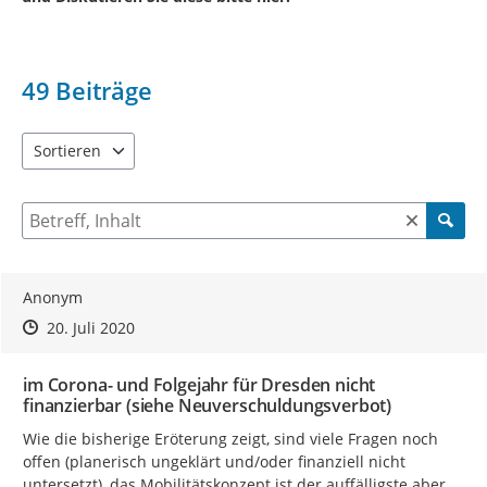
49
Beiträge
Sortieren
5 Einträge verfügbar. Benutzen Sie "Pfeiltaste oben" und "Pfeil
Suche nach Beiträgen und Kommentaren
Anonym
Zeitpunkt des Erstellens
Zeitpunkt des Erstellens
Zur Äußerung
20. Juli 2020
im Corona- und Folgejahr für Dresden nicht
finanzierbar (siehe Neuverschuldungsverbot)
Wie die bisherige Eröterung zeigt, sind viele Fragen noch 
offen (planerisch ungeklärt und/oder finanziell nicht 
untersetzt), das Mobilitätskonzept ist der auffälligste aber 