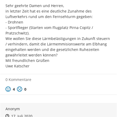
Sehr geehrte Damen und Herren,

in letzter Zeit hat es eine deutliche Zunahme des 
Luftverkehrs rund um den Fernsehturm gegeben:

- Drohnen

- Sportflieger (Starten vom Flugplatz Pirna Copitz / 
Pratzschwitz).

Wie wollen Sie diese Lärmbelästigungen in Zukunft steuern 
/ verhindern, damit die Lärmemmisionswerte am Elbhang 
eingehalten werden und die gesetzlichen Ruhezeiten 
gewährleitet werden können?

Mit freundlichen Grüßen

Uwe Katscher
0 Kommentare
Positive Bewertung
Negative Bewertung
4
0
Anonym
Zeitpunkt des Erstellens
Zeitpunkt des Erstellens
Zur Äußerung
17. Juli 2020