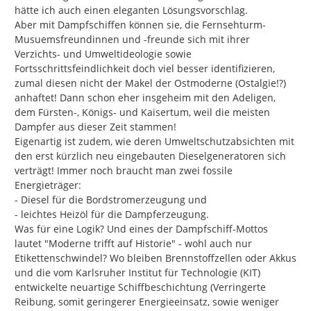
hätte ich auch einen eleganten Lösungsvorschlag.

Aber mit Dampfschiffen können sie, die Fernsehturm-
Musuemsfreundinnen und -freunde sich mit ihrer 
Verzichts- und Umweltideologie sowie 
Fortsschrittsfeindlichkeit doch viel besser identifizieren, 
zumal diesen nicht der Makel der Ostmoderne (Ostalgie!?) 
anhaftet! Dann schon eher insgeheim mit den Adeligen, 
dem Fürsten-, Königs- und Kaisertum, weil die meisten 
Dampfer aus dieser Zeit stammen!

Eigenartig ist zudem, wie deren Umweltschutzabsichten mit 
den erst kürzlich neu eingebauten Dieselgeneratoren sich 
verträgt! Immer noch braucht man zwei fossile 
Energieträger:

- Diesel für die Bordstromerzeugung und

- leichtes Heizöl für die Dampferzeugung.

Was für eine Logik? Und eines der Dampfschiff-Mottos 
lautet "Moderne trifft auf Historie" - wohl auch nur 
Etikettenschwindel? Wo bleiben Brennstoffzellen oder Akkus 
und die vom Karlsruher Institut für Technologie (KIT) 
entwickelte neuartige Schiffbeschichtung (Verringerte 
Reibung, somit geringerer Energieeinsatz, sowie weniger 