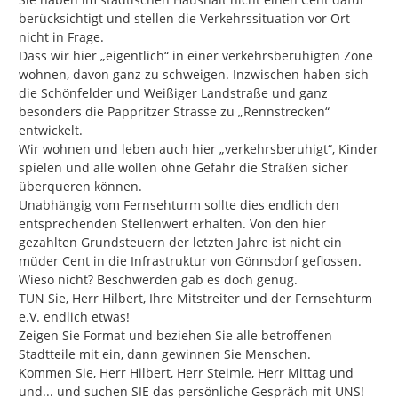
berücksichtigt und stellen die Verkehrssituation vor Ort 
nicht in Frage.

Dass wir hier „eigentlich“ in einer verkehrsberuhigten Zone 
wohnen, davon ganz zu schweigen. Inzwischen haben sich 
die Schönfelder und Weißiger Landstraße und ganz 
besonders die Pappritzer Strasse zu „Rennstrecken“ 
entwickelt.

Wir wohnen und leben auch hier „verkehrsberuhigt“, Kinder 
spielen und alle wollen ohne Gefahr die Straßen sicher 
überqueren können.

Unabhängig vom Fernsehturm sollte dies endlich den 
entsprechenden Stellenwert erhalten. Von den hier 
gezahlten Grundsteuern der letzten Jahre ist nicht ein 
müder Cent in die Infrastruktur von Gönnsdorf geflossen.

Wieso nicht? Beschwerden gab es doch genug.

TUN Sie, Herr Hilbert, Ihre Mitstreiter und der Fernsehturm 
e.V. endlich etwas!

Zeigen Sie Format und beziehen Sie alle betroffenen 
Stadtteile mit ein, dann gewinnen Sie Menschen.

Kommen Sie, Herr Hilbert, Herr Steimle, Herr Mittag und 
und... und suchen SIE das persönliche Gespräch mit UNS!
