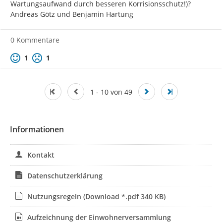
Wartungsaufwand durch besseren Korrisionsschutz!)?

Andreas Götz und Benjamin Hartung
0 Kommentare
Positive Bewertung
Negative Bewertung
1
1
1 - 10 von 49
Informationen
Kontakt
Datenschutzerklärung
Nutzungsregeln
(Download *.pdf 340 KB)
Aufzeichnung der Einwohnerversammlung