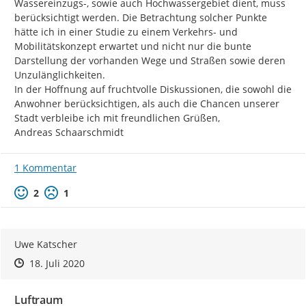
Wassereinzugs-, sowie auch Hochwassergebiet dient, muss 
berücksichtigt werden. Die Betrachtung solcher Punkte 
hätte ich in einer Studie zu einem Verkehrs- und 
Mobilitätskonzept erwartet und nicht nur die bunte 
Darstellung der vorhanden Wege und Straßen sowie deren 
Unzulänglichkeiten.

In der Hoffnung auf fruchtvolle Diskussionen, die sowohl die 
Anwohner berücksichtigen, als auch die Chancen unserer 
Stadt verbleibe ich mit freundlichen Grüßen,

Andreas Schaarschmidt
1 Kommentar
Positive Bewertung
Negative Bewertung
2
1
Uwe Katscher
Zeitpunkt des Erstellens
Zeitpunkt des Erstellens
Zur Äußerung
18. Juli 2020
Luftraum