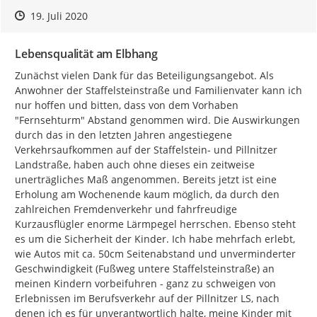
Zeitpunkt des Erstellens
Zeitpunkt des Erstellens
Zur Äußerung
19. Juli 2020
Lebensqualität am Elbhang
Zunächst vielen Dank für das Beteiligungsangebot. Als 
Anwohner der Staffelsteinstraße und Familienvater kann ich 
nur hoffen und bitten, dass von dem Vorhaben 
"Fernsehturm" Abstand genommen wird. Die Auswirkungen 
durch das in den letzten Jahren angestiegene 
Verkehrsaufkommen auf der Staffelstein- und Pillnitzer 
Landstraße, haben auch ohne dieses ein zeitweise 
unerträgliches Maß angenommen. Bereits jetzt ist eine 
Erholung am Wochenende kaum möglich, da durch den 
zahlreichen Fremdenverkehr und fahrfreudige 
Kurzausflügler enorme Lärmpegel herrschen. Ebenso steht 
es um die Sicherheit der Kinder. Ich habe mehrfach erlebt, 
wie Autos mit ca. 50cm Seitenabstand und unverminderter 
Geschwindigkeit (Fußweg untere Staffelsteinstraße) an 
meinen Kindern vorbeifuhren - ganz zu schweigen von 
Erlebnissen im Berufsverkehr auf der Pillnitzer LS, nach 
denen ich es für unverantwortlich halte, meine Kinder mit 