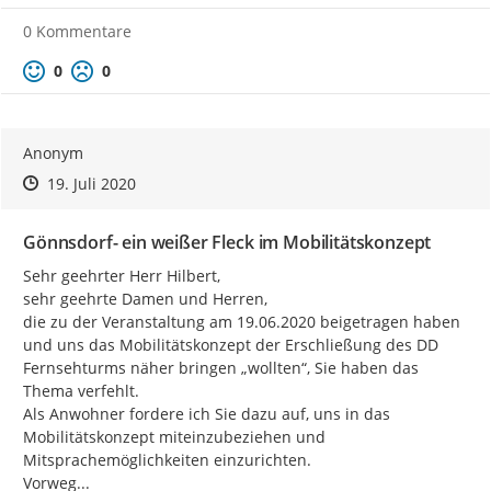
0 Kommentare
Positive Bewertung
Negative Bewertung
0
0
Anonym
Zeitpunkt des Erstellens
Zeitpunkt des Erstellens
Zur Äußerung
19. Juli 2020
Gönnsdorf- ein weißer Fleck im Mobilitätskonzept
Sehr geehrter Herr Hilbert,

sehr geehrte Damen und Herren,

die zu der Veranstaltung am 19.06.2020 beigetragen haben 
und uns das Mobilitätskonzept der Erschließung des DD 
Fernsehturms näher bringen „wollten“, Sie haben das 
Thema verfehlt.

Als Anwohner fordere ich Sie dazu auf, uns in das 
Mobilitätskonzept miteinzubeziehen und 
Mitsprachemöglichkeiten einzurichten.

Vorweg...
