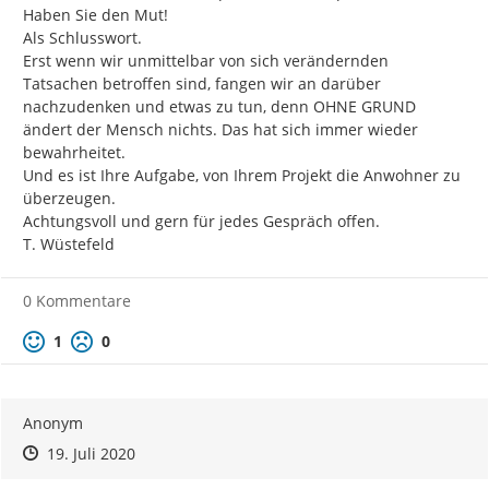
Haben Sie den Mut!

Als Schlusswort.

Erst wenn wir unmittelbar von sich verändernden 
Tatsachen betroffen sind, fangen wir an darüber 
nachzudenken und etwas zu tun, denn OHNE GRUND 
ändert der Mensch nichts. Das hat sich immer wieder 
bewahrheitet.

Und es ist Ihre Aufgabe, von Ihrem Projekt die Anwohner zu 
überzeugen.

Achtungsvoll und gern für jedes Gespräch offen.

T. Wüstefeld
0 Kommentare
Positive Bewertung
Negative Bewertung
1
0
Anonym
Zeitpunkt des Erstellens
Zeitpunkt des Erstellens
Zur Äußerung
19. Juli 2020