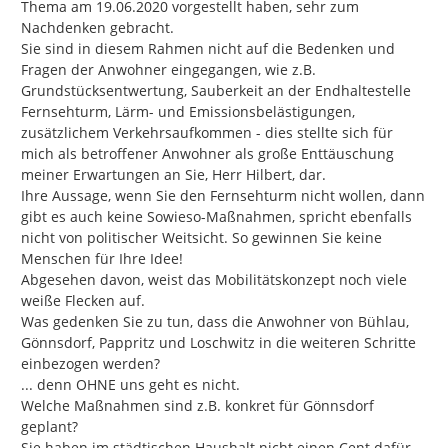
Thema am 19.06.2020 vorgestellt haben, sehr zum 
Nachdenken gebracht.

Sie sind in diesem Rahmen nicht auf die Bedenken und 
Fragen der Anwohner eingegangen, wie z.B. 
Grundstücksentwertung, Sauberkeit an der Endhaltestelle 
Fernsehturm, Lärm- und Emissionsbelästigungen, 
zusätzlichem Verkehrsaufkommen - dies stellte sich für 
mich als betroffener Anwohner als große Enttäuschung 
meiner Erwartungen an Sie, Herr Hilbert, dar.

Ihre Aussage, wenn Sie den Fernsehturm nicht wollen, dann 
gibt es auch keine Sowieso-Maßnahmen, spricht ebenfalls 
nicht von politischer Weitsicht. So gewinnen Sie keine 
Menschen für Ihre Idee!

Abgesehen davon, weist das Mobilitätskonzept noch viele 
weiße Flecken auf.

Was gedenken Sie zu tun, dass die Anwohner von Bühlau, 
Gönnsdorf, Pappritz und Loschwitz in die weiteren Schritte 
einbezogen werden?

... denn OHNE uns geht es nicht.

Welche Maßnahmen sind z.B. konkret für Gönnsdorf 
geplant?

Sie haben im städtischen Haushalt nicht einen Cent dafür 