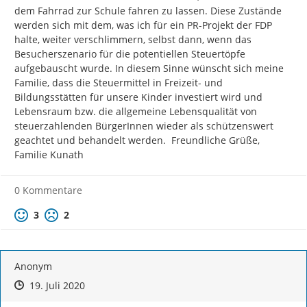
dem Fahrrad zur Schule fahren zu lassen. Diese Zustände 
werden sich mit dem, was ich für ein PR-Projekt der FDP 
halte, weiter verschlimmern, selbst dann, wenn das 
Besucherszenario für die potentiellen Steuertöpfe 
aufgebauscht wurde. In diesem Sinne wünscht sich meine 
Familie, dass die Steuermittel in Freizeit- und 
Bildungsstätten für unsere Kinder investiert wird und 
Lebensraum bzw. die allgemeine Lebensqualität von 
steuerzahlenden BürgerInnen wieder als schützenswert 
geachtet und behandelt werden.  Freundliche Grüße, 
Familie Kunath
0 Kommentare
Positive Bewertung
Negative Bewertung
3
2
Anonym
Zeitpunkt des Erstellens
Zeitpunkt des Erstellens
Zur Äußerung
19. Juli 2020