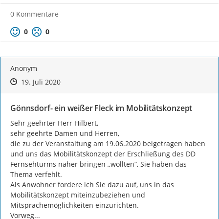
0 Kommentare
Positive Bewertung
Negative Bewertung
0
0
Anonym
Zeitpunkt des Erstellens
Zeitpunkt des Erstellens
Zur Äußerung
19. Juli 2020
Gönnsdorf- ein weißer Fleck im Mobilitätskonzept
Sehr geehrter Herr Hilbert,

sehr geehrte Damen und Herren,

die zu der Veranstaltung am 19.06.2020 beigetragen haben 
und uns das Mobilitätskonzept der Erschließung des DD 
Fernsehturms näher bringen „wollten“, Sie haben das 
Thema verfehlt.

Als Anwohner fordere ich Sie dazu auf, uns in das 
Mobilitätskonzept miteinzubeziehen und 
Mitsprachemöglichkeiten einzurichten.

Vorweg...
