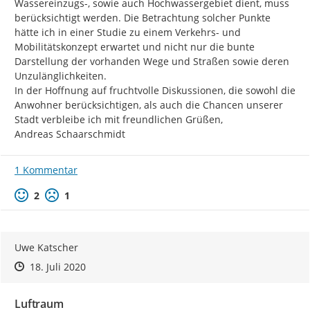
Wassereinzugs-, sowie auch Hochwassergebiet dient, muss 
berücksichtigt werden. Die Betrachtung solcher Punkte 
hätte ich in einer Studie zu einem Verkehrs- und 
Mobilitätskonzept erwartet und nicht nur die bunte 
Darstellung der vorhanden Wege und Straßen sowie deren 
Unzulänglichkeiten.

In der Hoffnung auf fruchtvolle Diskussionen, die sowohl die 
Anwohner berücksichtigen, als auch die Chancen unserer 
Stadt verbleibe ich mit freundlichen Grüßen,

Andreas Schaarschmidt
1 Kommentar
Positive Bewertung
Negative Bewertung
2
1
Uwe Katscher
Zeitpunkt des Erstellens
Zeitpunkt des Erstellens
Zur Äußerung
18. Juli 2020
Luftraum