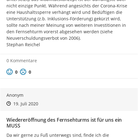
nicht einzige Punkt. Während angesichts der Corona-Krise 
eine Haushaltssperre verhängt wird und Bedüftigen die 
Unterstützung (z.b. Inklusions-Förderung) gekürzt wird, 
sollte nach meiner Meinung von weiteren Investitionen in 
den Fernsehturm vorerst abgesehen werden (siehe 
Neuverschuldungsverbot von 2006).

Stephan Reichel
0 Kommentare
Positive Bewertung
Negative Bewertung
0
0
Anonym
Zeitpunkt des Erstellens
Zeitpunkt des Erstellens
Zur Äußerung
19. Juli 2020
Wiedereröffnung des Fernsehturms ist für uns ein
MUSS
Da wir gerne zu Fuß unterwegs sind, finde ich die 