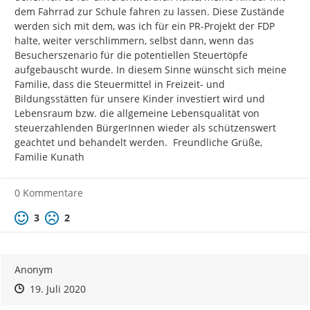
dem Fahrrad zur Schule fahren zu lassen. Diese Zustände 
werden sich mit dem, was ich für ein PR-Projekt der FDP 
halte, weiter verschlimmern, selbst dann, wenn das 
Besucherszenario für die potentiellen Steuertöpfe 
aufgebauscht wurde. In diesem Sinne wünscht sich meine 
Familie, dass die Steuermittel in Freizeit- und 
Bildungsstätten für unsere Kinder investiert wird und 
Lebensraum bzw. die allgemeine Lebensqualität von 
steuerzahlenden BürgerInnen wieder als schützenswert 
geachtet und behandelt werden.  Freundliche Grüße, 
Familie Kunath
0 Kommentare
Positive Bewertung
Negative Bewertung
3
2
Anonym
Zeitpunkt des Erstellens
Zeitpunkt des Erstellens
Zur Äußerung
19. Juli 2020