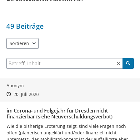
49
Beiträge
Sortieren
5 Einträge verfügbar. Benutzen Sie "Pfeiltaste oben" und "Pfeil
Suche nach Beiträgen und Kommentaren
Anonym
Zeitpunkt des Erstellens
Zeitpunkt des Erstellens
Zur Äußerung
20. Juli 2020
im Corona- und Folgejahr für Dresden nicht
finanzierbar (siehe Neuverschuldungsverbot)
Wie die bisherige Eröterung zeigt, sind viele Fragen noch 
offen (planerisch ungeklärt und/oder finanziell nicht 
untersetzt), das Mobilitätskonzept ist der auffälligste aber 