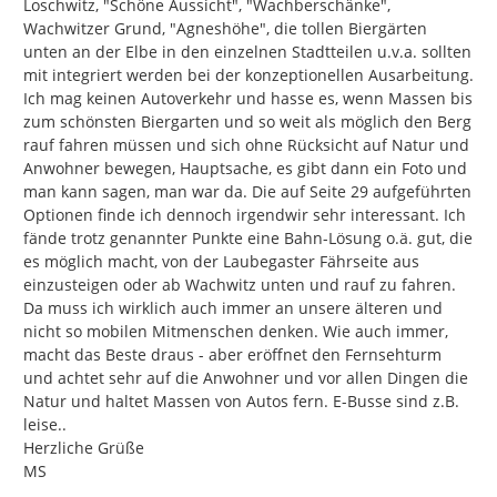
Loschwitz, "Schöne Aussicht", "Wachberschänke", 
Wachwitzer Grund, "Agneshöhe", die tollen Biergärten 
unten an der Elbe in den einzelnen Stadtteilen u.v.a. sollten 
mit integriert werden bei der konzeptionellen Ausarbeitung. 
Ich mag keinen Autoverkehr und hasse es, wenn Massen bis 
zum schönsten Biergarten und so weit als möglich den Berg 
rauf fahren müssen und sich ohne Rücksicht auf Natur und 
Anwohner bewegen, Hauptsache, es gibt dann ein Foto und 
man kann sagen, man war da. Die auf Seite 29 aufgeführten 
Optionen finde ich dennoch irgendwir sehr interessant. Ich 
fände trotz genannter Punkte eine Bahn-Lösung o.ä. gut, die 
es möglich macht, von der Laubegaster Fährseite aus 
einzusteigen oder ab Wachwitz unten und rauf zu fahren. 
Da muss ich wirklich auch immer an unsere älteren und 
nicht so mobilen Mitmenschen denken. Wie auch immer, 
macht das Beste draus - aber eröffnet den Fernsehturm 
und achtet sehr auf die Anwohner und vor allen Dingen die 
Natur und haltet Massen von Autos fern. E-Busse sind z.B. 
leise..

Herzliche Grüße

MS