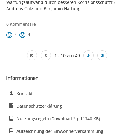
Wartungsaufwand durch besseren Korrisionsschutz!)?

Andreas Götz und Benjamin Hartung
0 Kommentare
Positive Bewertung
Negative Bewertung
1
1
1 - 10 von 49
Informationen
Kontakt
Datenschutzerklärung
Nutzungsregeln
(Download *.pdf 340 KB)
Aufzeichnung der Einwohnerversammlung