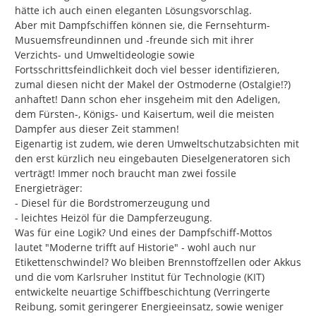
hätte ich auch einen eleganten Lösungsvorschlag.

Aber mit Dampfschiffen können sie, die Fernsehturm-
Musuemsfreundinnen und -freunde sich mit ihrer 
Verzichts- und Umweltideologie sowie 
Fortsschrittsfeindlichkeit doch viel besser identifizieren, 
zumal diesen nicht der Makel der Ostmoderne (Ostalgie!?) 
anhaftet! Dann schon eher insgeheim mit den Adeligen, 
dem Fürsten-, Königs- und Kaisertum, weil die meisten 
Dampfer aus dieser Zeit stammen!

Eigenartig ist zudem, wie deren Umweltschutzabsichten mit 
den erst kürzlich neu eingebauten Dieselgeneratoren sich 
verträgt! Immer noch braucht man zwei fossile 
Energieträger:

- Diesel für die Bordstromerzeugung und

- leichtes Heizöl für die Dampferzeugung.

Was für eine Logik? Und eines der Dampfschiff-Mottos 
lautet "Moderne trifft auf Historie" - wohl auch nur 
Etikettenschwindel? Wo bleiben Brennstoffzellen oder Akkus 
und die vom Karlsruher Institut für Technologie (KIT) 
entwickelte neuartige Schiffbeschichtung (Verringerte 
Reibung, somit geringerer Energieeinsatz, sowie weniger 