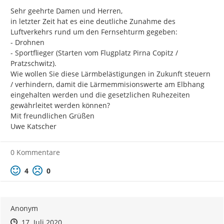
Sehr geehrte Damen und Herren,

in letzter Zeit hat es eine deutliche Zunahme des 
Luftverkehrs rund um den Fernsehturm gegeben:

- Drohnen

- Sportflieger (Starten vom Flugplatz Pirna Copitz / 
Pratzschwitz).

Wie wollen Sie diese Lärmbelästigungen in Zukunft steuern 
/ verhindern, damit die Lärmemmisionswerte am Elbhang 
eingehalten werden und die gesetzlichen Ruhezeiten 
gewährleitet werden können?

Mit freundlichen Grüßen

Uwe Katscher
0 Kommentare
Positive Bewertung
Negative Bewertung
4
0
Anonym
Zeitpunkt des Erstellens
Zeitpunkt des Erstellens
Zur Äußerung
17. Juli 2020