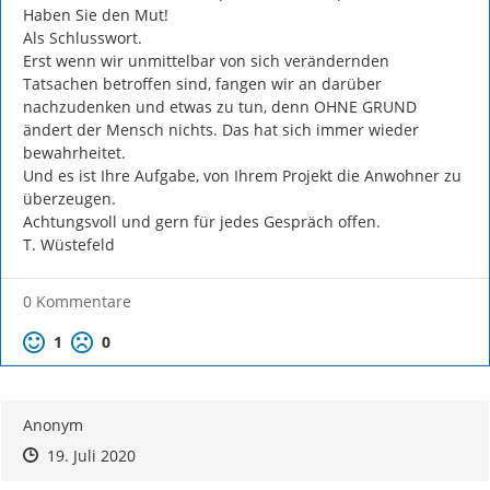
Haben Sie den Mut!

Als Schlusswort.

Erst wenn wir unmittelbar von sich verändernden 
Tatsachen betroffen sind, fangen wir an darüber 
nachzudenken und etwas zu tun, denn OHNE GRUND 
ändert der Mensch nichts. Das hat sich immer wieder 
bewahrheitet.

Und es ist Ihre Aufgabe, von Ihrem Projekt die Anwohner zu 
überzeugen.

Achtungsvoll und gern für jedes Gespräch offen.

T. Wüstefeld
0 Kommentare
Positive Bewertung
Negative Bewertung
1
0
Anonym
Zeitpunkt des Erstellens
Zeitpunkt des Erstellens
Zur Äußerung
19. Juli 2020