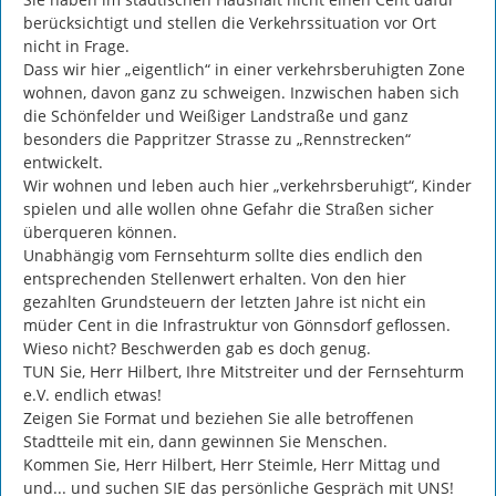
berücksichtigt und stellen die Verkehrssituation vor Ort 
nicht in Frage.

Dass wir hier „eigentlich“ in einer verkehrsberuhigten Zone 
wohnen, davon ganz zu schweigen. Inzwischen haben sich 
die Schönfelder und Weißiger Landstraße und ganz 
besonders die Pappritzer Strasse zu „Rennstrecken“ 
entwickelt.

Wir wohnen und leben auch hier „verkehrsberuhigt“, Kinder 
spielen und alle wollen ohne Gefahr die Straßen sicher 
überqueren können.

Unabhängig vom Fernsehturm sollte dies endlich den 
entsprechenden Stellenwert erhalten. Von den hier 
gezahlten Grundsteuern der letzten Jahre ist nicht ein 
müder Cent in die Infrastruktur von Gönnsdorf geflossen.

Wieso nicht? Beschwerden gab es doch genug.

TUN Sie, Herr Hilbert, Ihre Mitstreiter und der Fernsehturm 
e.V. endlich etwas!

Zeigen Sie Format und beziehen Sie alle betroffenen 
Stadtteile mit ein, dann gewinnen Sie Menschen.

Kommen Sie, Herr Hilbert, Herr Steimle, Herr Mittag und 
und... und suchen SIE das persönliche Gespräch mit UNS!
