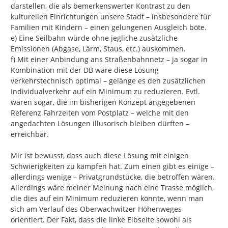
darstellen, die als bemerkenswerter Kontrast zu den 
kulturellen Einrichtungen unsere Stadt – insbesondere für 
Familien mit Kindern – einen gelungenen Ausgleich böte.

e) Eine Seilbahn würde ohne jegliche zusätzliche 
Emissionen (Abgase, Lärm, Staus, etc.) auskommen.

f) Mit einer Anbindung ans Straßenbahnnetz – ja sogar in 
Kombination mit der DB wäre diese Lösung 
verkehrstechnisch optimal – gelänge es den zusätzlichen 
Individualverkehr auf ein Minimum zu reduzieren. Evtl. 
wären sogar, die im bisherigen Konzept angegebenen 
Referenz Fahrzeiten vom Postplatz – welche mit den 
angedachten Lösungen illusorisch bleiben dürften – 
erreichbar.

Mir ist bewusst, dass auch diese Lösung mit einigen 
Schwierigkeiten zu kämpfen hat. Zum einen gibt es einige – 
allerdings wenige – Privatgrundstücke, die betroffen wären. 
Allerdings wäre meiner Meinung nach eine Trasse möglich, 
die dies auf ein Minimum reduzieren könnte, wenn man 
sich am Verlauf des Oberwachwitzer Höhenweges 
orientiert. Der Fakt, dass die linke Elbseite sowohl als 