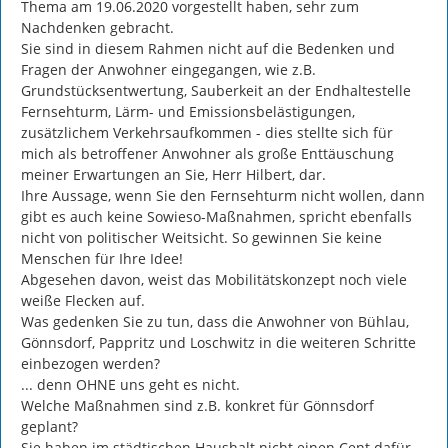
Thema am 19.06.2020 vorgestellt haben, sehr zum 
Nachdenken gebracht.

Sie sind in diesem Rahmen nicht auf die Bedenken und 
Fragen der Anwohner eingegangen, wie z.B. 
Grundstücksentwertung, Sauberkeit an der Endhaltestelle 
Fernsehturm, Lärm- und Emissionsbelästigungen, 
zusätzlichem Verkehrsaufkommen - dies stellte sich für 
mich als betroffener Anwohner als große Enttäuschung 
meiner Erwartungen an Sie, Herr Hilbert, dar.

Ihre Aussage, wenn Sie den Fernsehturm nicht wollen, dann 
gibt es auch keine Sowieso-Maßnahmen, spricht ebenfalls 
nicht von politischer Weitsicht. So gewinnen Sie keine 
Menschen für Ihre Idee!

Abgesehen davon, weist das Mobilitätskonzept noch viele 
weiße Flecken auf.

Was gedenken Sie zu tun, dass die Anwohner von Bühlau, 
Gönnsdorf, Pappritz und Loschwitz in die weiteren Schritte 
einbezogen werden?

... denn OHNE uns geht es nicht.

Welche Maßnahmen sind z.B. konkret für Gönnsdorf 
geplant?

Sie haben im städtischen Haushalt nicht einen Cent dafür 