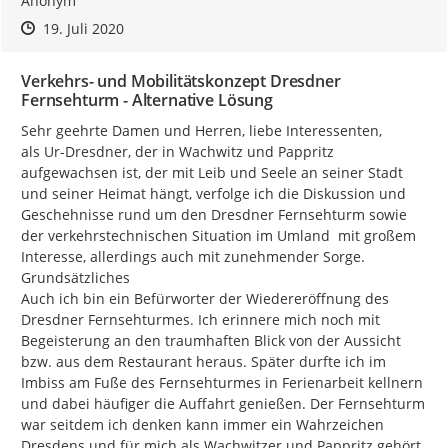
Anonym
Zeitpunkt des Erstellens
Zeitpunkt des Erstellens
Zur Äußerung
19. Juli 2020
Verkehrs- und Mobilitätskonzept Dresdner
Fernsehturm - Alternative Lösung
Sehr geehrte Damen und Herren, liebe Interessenten,

als Ur-Dresdner, der in Wachwitz und Pappritz 
aufgewachsen ist, der mit Leib und Seele an seiner Stadt 
und seiner Heimat hängt, verfolge ich die Diskussion und 
Geschehnisse rund um den Dresdner Fernsehturm sowie 
der verkehrstechnischen Situation im Umland  mit großem 
Interesse, allerdings auch mit zunehmender Sorge.

Grundsätzliches

Auch ich bin ein Befürworter der Wiedereröffnung des 
Dresdner Fernsehturmes. Ich erinnere mich noch mit 
Begeisterung an den traumhaften Blick von der Aussicht 
bzw. aus dem Restaurant heraus. Später durfte ich im 
Imbiss am Fuße des Fernsehturmes in Ferienarbeit kellnern 
und dabei häufiger die Auffahrt genießen. Der Fernsehturm 
war seitdem ich denken kann immer ein Wahrzeichen 
Dresdens und für mich als Wachwitzer und Pappritz gehört 