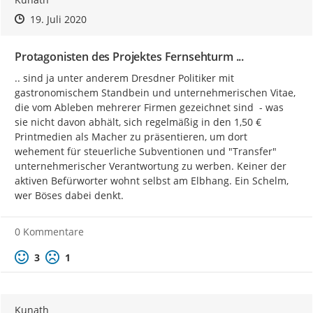
Zeitpunkt des Erstellens
Zeitpunkt des Erstellens
Zur Äußerung
19. Juli 2020
Protagonisten des Projektes Fernsehturm ...
.. sind ja unter anderem Dresdner Politiker mit 
gastronomischem Standbein und unternehmerischen Vitae, 
die vom Ableben mehrerer Firmen gezeichnet sind  - was 
sie nicht davon abhält, sich regelmäßig in den 1,50 € 
Printmedien als Macher zu präsentieren, um dort 
wehement für steuerliche Subventionen und "Transfer" 
unternehmerischer Verantwortung zu werben. Keiner der 
aktiven Befürworter wohnt selbst am Elbhang. Ein Schelm, 
wer Böses dabei denkt.
0 Kommentare
Positive Bewertung
Negative Bewertung
3
1
Kunath