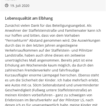
Zeitpunkt des Erstellens
Zeitpunkt des Erstellens
Zur Äußerung
19. Juli 2020
Lebensqualität am Elbhang
Zunächst vielen Dank für das Beteiligungsangebot. Als 
Anwohner der Staffelsteinstraße und Familienvater kann ich 
nur hoffen und bitten, dass von dem Vorhaben 
"Fernsehturm" Abstand genommen wird. Die Auswirkungen 
durch das in den letzten Jahren angestiegene 
Verkehrsaufkommen auf der Staffelstein- und Pillnitzer 
Landstraße, haben auch ohne dieses ein zeitweise 
unerträgliches Maß angenommen. Bereits jetzt ist eine 
Erholung am Wochenende kaum möglich, da durch den 
zahlreichen Fremdenverkehr und fahrfreudige 
Kurzausflügler enorme Lärmpegel herrschen. Ebenso steht 
es um die Sicherheit der Kinder. Ich habe mehrfach erlebt, 
wie Autos mit ca. 50cm Seitenabstand und unverminderter 
Geschwindigkeit (Fußweg untere Staffelsteinstraße) an 
meinen Kindern vorbeifuhren - ganz zu schweigen von 
Erlebnissen im Berufsverkehr auf der Pillnitzer LS, nach 
denen ich es für unverantwortlich halte, meine Kinder mit 