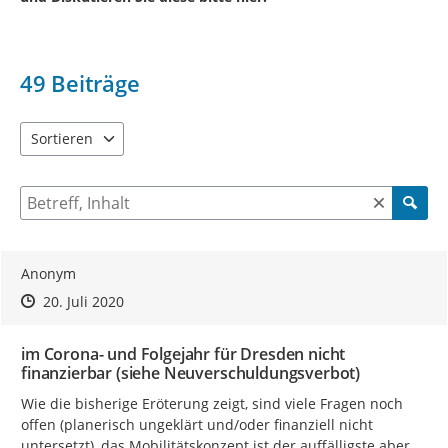
49
Beiträge
Sortieren
5 Einträge verfügbar. Benutzen Sie "Pfeiltaste oben" und "Pfeil
Suche nach Beiträgen und Kommentaren
Anonym
Zeitpunkt des Erstellens
Zeitpunkt des Erstellens
Zur Äußerung
20. Juli 2020
im Corona- und Folgejahr für Dresden nicht
finanzierbar (siehe Neuverschuldungsverbot)
Wie die bisherige Eröterung zeigt, sind viele Fragen noch 
offen (planerisch ungeklärt und/oder finanziell nicht 
untersetzt), das Mobilitätskonzept ist der auffälligste aber 