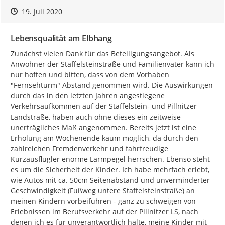
Zeitpunkt des Erstellens
Zeitpunkt des Erstellens
Zur Äußerung
19. Juli 2020
Lebensqualität am Elbhang
Zunächst vielen Dank für das Beteiligungsangebot. Als 
Anwohner der Staffelsteinstraße und Familienvater kann ich 
nur hoffen und bitten, dass von dem Vorhaben 
"Fernsehturm" Abstand genommen wird. Die Auswirkungen 
durch das in den letzten Jahren angestiegene 
Verkehrsaufkommen auf der Staffelstein- und Pillnitzer 
Landstraße, haben auch ohne dieses ein zeitweise 
unerträgliches Maß angenommen. Bereits jetzt ist eine 
Erholung am Wochenende kaum möglich, da durch den 
zahlreichen Fremdenverkehr und fahrfreudige 
Kurzausflügler enorme Lärmpegel herrschen. Ebenso steht 
es um die Sicherheit der Kinder. Ich habe mehrfach erlebt, 
wie Autos mit ca. 50cm Seitenabstand und unverminderter 
Geschwindigkeit (Fußweg untere Staffelsteinstraße) an 
meinen Kindern vorbeifuhren - ganz zu schweigen von 
Erlebnissen im Berufsverkehr auf der Pillnitzer LS, nach 
denen ich es für unverantwortlich halte, meine Kinder mit 