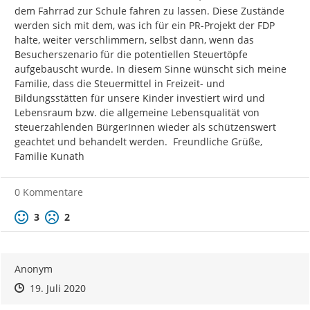
dem Fahrrad zur Schule fahren zu lassen. Diese Zustände 
werden sich mit dem, was ich für ein PR-Projekt der FDP 
halte, weiter verschlimmern, selbst dann, wenn das 
Besucherszenario für die potentiellen Steuertöpfe 
aufgebauscht wurde. In diesem Sinne wünscht sich meine 
Familie, dass die Steuermittel in Freizeit- und 
Bildungsstätten für unsere Kinder investiert wird und 
Lebensraum bzw. die allgemeine Lebensqualität von 
steuerzahlenden BürgerInnen wieder als schützenswert 
geachtet und behandelt werden.  Freundliche Grüße, 
Familie Kunath
0 Kommentare
Positive Bewertung
Negative Bewertung
3
2
Anonym
Zeitpunkt des Erstellens
Zeitpunkt des Erstellens
Zur Äußerung
19. Juli 2020