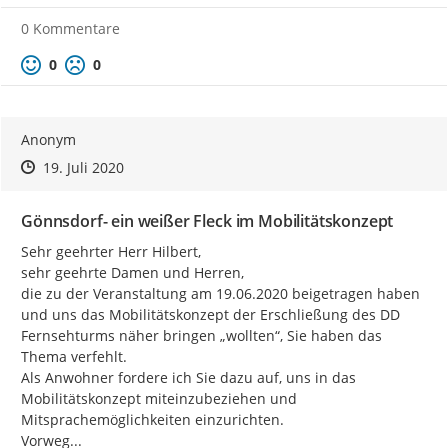
0 Kommentare
Positive Bewertung
Negative Bewertung
0
0
Anonym
Zeitpunkt des Erstellens
Zeitpunkt des Erstellens
Zur Äußerung
19. Juli 2020
Gönnsdorf- ein weißer Fleck im Mobilitätskonzept
Sehr geehrter Herr Hilbert,

sehr geehrte Damen und Herren,

die zu der Veranstaltung am 19.06.2020 beigetragen haben 
und uns das Mobilitätskonzept der Erschließung des DD 
Fernsehturms näher bringen „wollten“, Sie haben das 
Thema verfehlt.

Als Anwohner fordere ich Sie dazu auf, uns in das 
Mobilitätskonzept miteinzubeziehen und 
Mitsprachemöglichkeiten einzurichten.

Vorweg...
