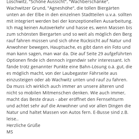
Loschwitz, "Schöne Aussicht", "Wachberschänke", 
Wachwitzer Grund, "Agneshöhe", die tollen Biergärten 
unten an der Elbe in den einzelnen Stadtteilen u.v.a. sollten 
mit integriert werden bei der konzeptionellen Ausarbeitung. 
Ich mag keinen Autoverkehr und hasse es, wenn Massen bis 
zum schönsten Biergarten und so weit als möglich den Berg 
rauf fahren müssen und sich ohne Rücksicht auf Natur und 
Anwohner bewegen, Hauptsache, es gibt dann ein Foto und 
man kann sagen, man war da. Die auf Seite 29 aufgeführten 
Optionen finde ich dennoch irgendwir sehr interessant. Ich 
fände trotz genannter Punkte eine Bahn-Lösung o.ä. gut, die 
es möglich macht, von der Laubegaster Fährseite aus 
einzusteigen oder ab Wachwitz unten und rauf zu fahren. 
Da muss ich wirklich auch immer an unsere älteren und 
nicht so mobilen Mitmenschen denken. Wie auch immer, 
macht das Beste draus - aber eröffnet den Fernsehturm 
und achtet sehr auf die Anwohner und vor allen Dingen die 
Natur und haltet Massen von Autos fern. E-Busse sind z.B. 
leise..

Herzliche Grüße

MS