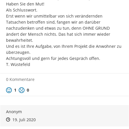
Haben Sie den Mut!

Als Schlusswort.

Erst wenn wir unmittelbar von sich verändernden 
Tatsachen betroffen sind, fangen wir an darüber 
nachzudenken und etwas zu tun, denn OHNE GRUND 
ändert der Mensch nichts. Das hat sich immer wieder 
bewahrheitet.

Und es ist Ihre Aufgabe, von Ihrem Projekt die Anwohner zu 
überzeugen.

Achtungsvoll und gern für jedes Gespräch offen.

T. Wüstefeld
0 Kommentare
Positive Bewertung
Negative Bewertung
1
0
Anonym
Zeitpunkt des Erstellens
Zeitpunkt des Erstellens
Zur Äußerung
19. Juli 2020