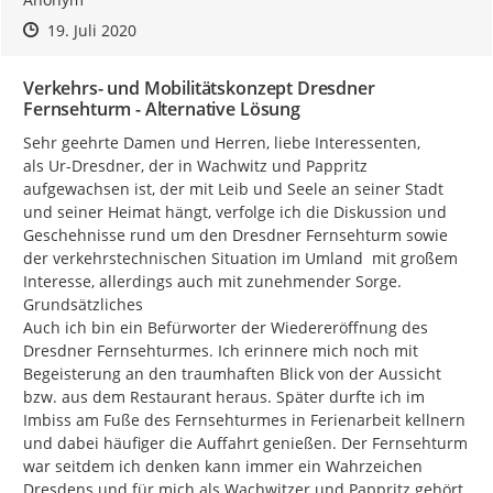
Zeitpunkt des Erstellens
Zeitpunkt des Erstellens
Zur Äußerung
19. Juli 2020
Verkehrs- und Mobilitätskonzept Dresdner
Fernsehturm - Alternative Lösung
Sehr geehrte Damen und Herren, liebe Interessenten,

als Ur-Dresdner, der in Wachwitz und Pappritz 
aufgewachsen ist, der mit Leib und Seele an seiner Stadt 
und seiner Heimat hängt, verfolge ich die Diskussion und 
Geschehnisse rund um den Dresdner Fernsehturm sowie 
der verkehrstechnischen Situation im Umland  mit großem 
Interesse, allerdings auch mit zunehmender Sorge.

Grundsätzliches

Auch ich bin ein Befürworter der Wiedereröffnung des 
Dresdner Fernsehturmes. Ich erinnere mich noch mit 
Begeisterung an den traumhaften Blick von der Aussicht 
bzw. aus dem Restaurant heraus. Später durfte ich im 
Imbiss am Fuße des Fernsehturmes in Ferienarbeit kellnern 
und dabei häufiger die Auffahrt genießen. Der Fernsehturm 
war seitdem ich denken kann immer ein Wahrzeichen 
Dresdens und für mich als Wachwitzer und Pappritz gehört 