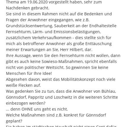
Thema am 19.06.2020 vorgestellt haben, sehr zum 
Nachdenken gebracht.

Sie sind in diesem Rahmen nicht auf die Bedenken und 
Fragen der Anwohner eingegangen, wie z.B. 
Grundstücksentwertung, Sauberkeit an der Endhaltestelle 
Fernsehturm, Lärm- und Emissionsbelästigungen, 
zusätzlichem Verkehrsaufkommen - dies stellte sich für 
mich als betroffener Anwohner als große Enttäuschung 
meiner Erwartungen an Sie, Herr Hilbert, dar.

Ihre Aussage, wenn Sie den Fernsehturm nicht wollen, dann 
gibt es auch keine Sowieso-Maßnahmen, spricht ebenfalls 
nicht von politischer Weitsicht. So gewinnen Sie keine 
Menschen für Ihre Idee!

Abgesehen davon, weist das Mobilitätskonzept noch viele 
weiße Flecken auf.

Was gedenken Sie zu tun, dass die Anwohner von Bühlau, 
Gönnsdorf, Pappritz und Loschwitz in die weiteren Schritte 
einbezogen werden?

... denn OHNE uns geht es nicht.

Welche Maßnahmen sind z.B. konkret für Gönnsdorf 
geplant?

Sie haben im städtischen Haushalt nicht einen Cent dafür 