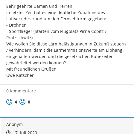
Sehr geehrte Damen und Herren,

in letzter Zeit hat es eine deutliche Zunahme des 
Luftverkehrs rund um den Fernsehturm gegeben:

- Drohnen

- Sportflieger (Starten vom Flugplatz Pirna Copitz / 
Pratzschwitz).

Wie wollen Sie diese Lärmbelästigungen in Zukunft steuern 
/ verhindern, damit die Lärmemmisionswerte am Elbhang 
eingehalten werden und die gesetzlichen Ruhezeiten 
gewährleitet werden können?

Mit freundlichen Grüßen

Uwe Katscher
0 Kommentare
Positive Bewertung
Negative Bewertung
4
0
Anonym
Zeitpunkt des Erstellens
Zeitpunkt des Erstellens
Zur Äußerung
17. Juli 2020