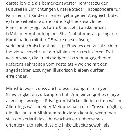
darstellen, die als bemerkenswerter Kontrast zu den 
kulturellen Einrichtungen unsere Stadt – insbesondere für 
Familien mit Kindern – einen gelungenen Ausgleich böte.

e) Eine Seilbahn würde ohne jegliche zusätzliche 
Emissionen (Abgase, Lärm, Staus, etc.) auskommen.

f) Mit einer Anbindung ans Straßenbahnnetz – ja sogar in 
Kombination mit der DB wäre diese Lösung 
verkehrstechnisch optimal – gelänge es den zusätzlichen 
Individualverkehr auf ein Minimum zu reduzieren. Evtl. 
wären sogar, die im bisherigen Konzept angegebenen 
Referenz Fahrzeiten vom Postplatz – welche mit den 
angedachten Lösungen illusorisch bleiben dürften – 
erreichbar.

Mir ist bewusst, dass auch diese Lösung mit einigen 
Schwierigkeiten zu kämpfen hat. Zum einen gibt es einige – 
allerdings wenige – Privatgrundstücke, die betroffen wären. 
Allerdings wäre meiner Meinung nach eine Trasse möglich, 
die dies auf ein Minimum reduzieren könnte, wenn man 
sich am Verlauf des Oberwachwitzer Höhenweges 
orientiert. Der Fakt, dass die linke Elbseite sowohl als 