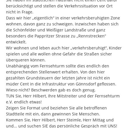
berücksichtigt und stellen die Verkehrssituation vor Ort 
nicht in Frage.

Dass wir hier „eigentlich“ in einer verkehrsberuhigten Zone 
wohnen, davon ganz zu schweigen. Inzwischen haben sich 
die Schönfelder und Weißiger Landstraße und ganz 
besonders die Pappritzer Strasse zu „Rennstrecken“ 
entwickelt.

Wir wohnen und leben auch hier „verkehrsberuhigt“, Kinder 
spielen und alle wollen ohne Gefahr die Straßen sicher 
überqueren können.

Unabhängig vom Fernsehturm sollte dies endlich den 
entsprechenden Stellenwert erhalten. Von den hier 
gezahlten Grundsteuern der letzten Jahre ist nicht ein 
müder Cent in die Infrastruktur von Gönnsdorf geflossen.

Wieso nicht? Beschwerden gab es doch genug.

TUN Sie, Herr Hilbert, Ihre Mitstreiter und der Fernsehturm 
e.V. endlich etwas!

Zeigen Sie Format und beziehen Sie alle betroffenen 
Stadtteile mit ein, dann gewinnen Sie Menschen.

Kommen Sie, Herr Hilbert, Herr Steimle, Herr Mittag und 
und... und suchen SIE das persönliche Gespräch mit UNS!
