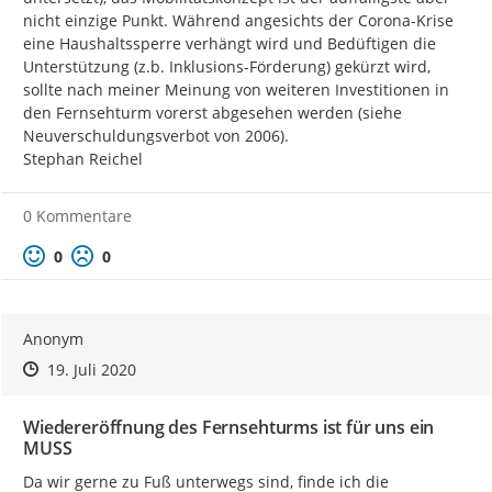
nicht einzige Punkt. Während angesichts der Corona-Krise 
eine Haushaltssperre verhängt wird und Bedüftigen die 
Unterstützung (z.b. Inklusions-Förderung) gekürzt wird, 
sollte nach meiner Meinung von weiteren Investitionen in 
den Fernsehturm vorerst abgesehen werden (siehe 
Neuverschuldungsverbot von 2006).

Stephan Reichel
0 Kommentare
Positive Bewertung
Negative Bewertung
0
0
Anonym
Zeitpunkt des Erstellens
Zeitpunkt des Erstellens
Zur Äußerung
19. Juli 2020
Wiedereröffnung des Fernsehturms ist für uns ein
MUSS
Da wir gerne zu Fuß unterwegs sind, finde ich die 