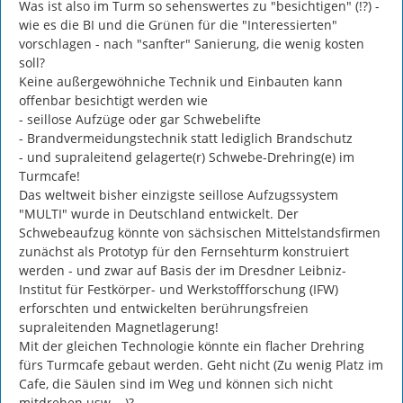
Was ist also im Turm so sehenswertes zu "besichtigen" (!?) - 
wie es die BI und die Grünen für die "Interessierten" 
vorschlagen - nach "sanfter" Sanierung, die wenig kosten 
soll?

Keine außergewöhniche Technik und Einbauten kann 
offenbar besichtigt werden wie

- seillose Aufzüge oder gar Schwebelifte

- Brandvermeidungstechnik statt lediglich Brandschutz

- und supraleitend gelagerte(r) Schwebe-Drehring(e) im 
Turmcafe!

Das weltweit bisher einzigste seillose Aufzugssystem 
"MULTI" wurde in Deutschland entwickelt. Der 
Schwebeaufzug könnte von sächsischen Mittelstandsfirmen 
zunächst als Prototyp für den Fernsehturm konstruiert 
werden - und zwar auf Basis der im Dresdner Leibniz-
Institut für Festkörper- und Werkstoffforschung (IFW) 
erforschten und entwickelten berührungsfreien 
supraleitenden Magnetlagerung!

Mit der gleichen Technologie könnte ein flacher Drehring 
fürs Turmcafe gebaut werden. Geht nicht (Zu wenig Platz im 
Cafe, die Säulen sind im Weg und können sich nicht 
mitdrehen usw....)?
