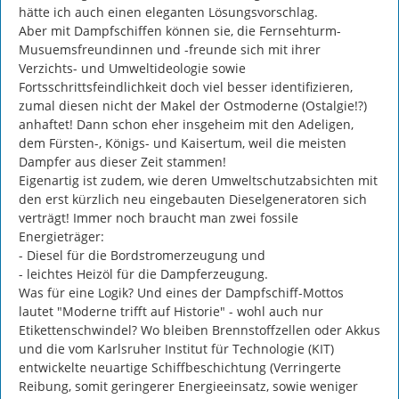
hätte ich auch einen eleganten Lösungsvorschlag.

Aber mit Dampfschiffen können sie, die Fernsehturm-
Musuemsfreundinnen und -freunde sich mit ihrer 
Verzichts- und Umweltideologie sowie 
Fortsschrittsfeindlichkeit doch viel besser identifizieren, 
zumal diesen nicht der Makel der Ostmoderne (Ostalgie!?) 
anhaftet! Dann schon eher insgeheim mit den Adeligen, 
dem Fürsten-, Königs- und Kaisertum, weil die meisten 
Dampfer aus dieser Zeit stammen!

Eigenartig ist zudem, wie deren Umweltschutzabsichten mit 
den erst kürzlich neu eingebauten Dieselgeneratoren sich 
verträgt! Immer noch braucht man zwei fossile 
Energieträger:

- Diesel für die Bordstromerzeugung und

- leichtes Heizöl für die Dampferzeugung.

Was für eine Logik? Und eines der Dampfschiff-Mottos 
lautet "Moderne trifft auf Historie" - wohl auch nur 
Etikettenschwindel? Wo bleiben Brennstoffzellen oder Akkus 
und die vom Karlsruher Institut für Technologie (KIT) 
entwickelte neuartige Schiffbeschichtung (Verringerte 
Reibung, somit geringerer Energieeinsatz, sowie weniger 