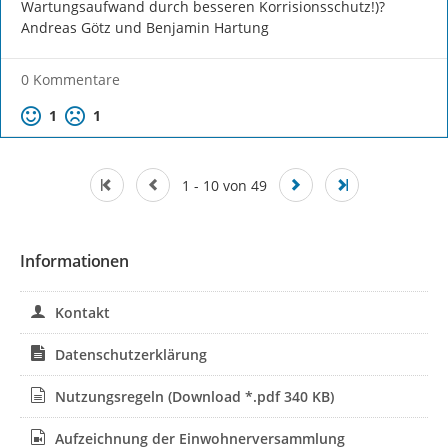
Wartungsaufwand durch besseren Korrisionsschutz!)?

Andreas Götz und Benjamin Hartung
0 Kommentare
Positive Bewertung
Negative Bewertung
1
1
1 - 10 von 49
Informationen
Kontakt
Datenschutzerklärung
Nutzungsregeln
(Download *.pdf 340 KB)
Aufzeichnung der Einwohnerversammlung