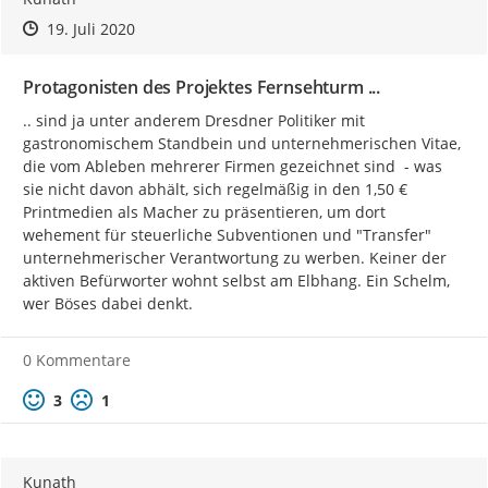
Zeitpunkt des Erstellens
Zeitpunkt des Erstellens
Zur Äußerung
19. Juli 2020
Protagonisten des Projektes Fernsehturm ...
.. sind ja unter anderem Dresdner Politiker mit 
gastronomischem Standbein und unternehmerischen Vitae, 
die vom Ableben mehrerer Firmen gezeichnet sind  - was 
sie nicht davon abhält, sich regelmäßig in den 1,50 € 
Printmedien als Macher zu präsentieren, um dort 
wehement für steuerliche Subventionen und "Transfer" 
unternehmerischer Verantwortung zu werben. Keiner der 
aktiven Befürworter wohnt selbst am Elbhang. Ein Schelm, 
wer Böses dabei denkt.
0 Kommentare
Positive Bewertung
Negative Bewertung
3
1
Kunath