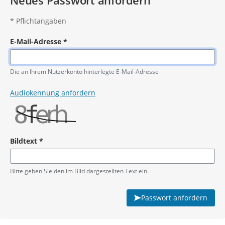
Neues Passwort anfordern
*
Pflichtangaben
E-Mail-Adresse
*
Pflichtangabe
Die an Ihrem Nutzerkonto hinterlegte E-Mail-Adresse
Audiokennung anfordern
Bildtext
*
Pflichtangabe
Bitte geben Sie den im Bild dargestellten Text ein.
Passwort anfordern