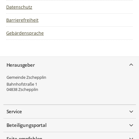
Datenschutz
Barrierefreiheit
Gebärdensprache
Service
Herausgeber
Gemeinde Zschepplin
Bahnhofstraße 1
04838
Zschepplin
Service
Beteiligungsportal
Seite empfehlen