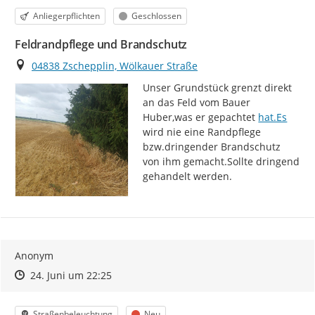
Kategorie
Status
Anliegerpflichten
Geschlossen
Feldrandpflege und Brandschutz
Ort
04838 Zschepplin, Wölkauer Straße
Unser Grundstück grenzt direkt 
an das Feld vom Bauer 
http://
Huber,was er gepachtet 
hat.Es
wird nie eine Randpflege 
bzw.dringender Brandschutz 
von ihm gemacht.Sollte dringend 
gehandelt werden.
Anonym
Zeitpunkt des Erstellens
Zeitpunkt des Erstellens
Zur Äußerung
24. Juni um 22:25
Kategorie
Status
Straßenbeleuchtung
Neu