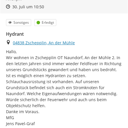
Zeitpunkt des Erstellens
Zeitpunkt des Erstellens
Zur Äußerung
30. Juli um 10:50
Kategorie
Status
Sonstiges
Erledigt
Hydrant
Ort
04838 Zschepplin, An der Mühle
Hallo,

Wir wohnen in Zschepplin OT Naundorf, An der Mühle 2. In 
den letzten Jahren sind immer wieder Feldfeuer in Richtung 
unseres Grundstücks gewandert und haben uns bedroht. 
Ist es möglich einen Hydranten zu setzen. 
Schlauchausrüstung ist vorhanden. Auf unseren 
Grundstück befindet sich auch ein Stromknoten für 
Naundorf. Welche Eigenaufwendungen wären notwendig. 
Würde sicherlich der Feuerwehr und auch uns beim 
Objektschutz helfen.

Danke im Voraus.

MfG

Jens Pavel-Graf