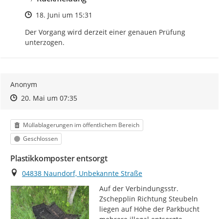
Zeitpunkt des Erstellens
18. Juni um 15:31
Der Vorgang wird derzeit einer genauen Prüfung 
unterzogen.
Anonym
Zeitpunkt des Erstellens
Zeitpunkt des Erstellens
Zur Äußerung
20. Mai um 07:35
Kategorie
Müllablagerungen im öffentlichem Bereich
Status
Geschlossen
Plastikkomposter entsorgt
Ort
04838 Naundorf, Unbekannte Straße
Auf der Verbindungsstr. 
Zschepplin Richtung Steubeln 
liegen auf Höhe der Parkbucht 