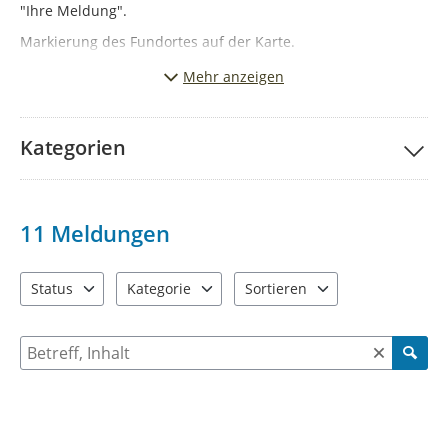
"Ihre Meldung".
Markierung des Fundortes auf der Karte.
Auswahl der entsprechenden Kategorie.
Mehr anzeigen
Beschreibung des Mangels und ggf. Hochladen von Bildern.
Bitte haben Sie Verständniss dafür, das Meldungen ohne
Kategorien
gültige E-Mail Adresse nicht bearbeitet werden können.
11
Meldungen
Status
Kategorie
Sortieren
4 Einträge verfügbar. Benutzen Sie "Pfeiltaste oben" und "Pfeil
5 Einträge verfügbar. Benutzen Sie "Pfeiltaste ob
2 Einträge verfügbar. Benutzen 
Suche nach Meldungen und Kommentaren