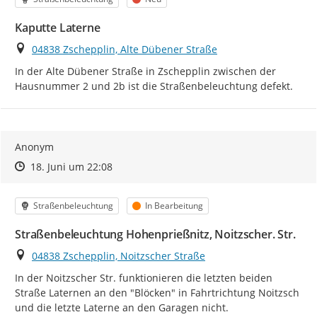
Kaputte Laterne
Ort
04838 Zschepplin, Alte Dübener Straße
In der Alte Dübener Straße in Zschepplin zwischen der 
Hausnummer 2 und 2b ist die Straßenbeleuchtung defekt.
Anonym
Zeitpunkt des Erstellens
Zeitpunkt des Erstellens
Zur Äußerung
18. Juni um 22:08
Kategorie
Status
Straßenbeleuchtung
In Bearbeitung
Straßenbeleuchtung Hohenprießnitz, Noitzscher. Str.
Ort
04838 Zschepplin, Noitzscher Straße
In der Noitzscher Str. funktionieren die letzten beiden 
Straße Laternen an den "Blöcken" in Fahrtrichtung Noitzsch 
und die letzte Laterne an den Garagen nicht.