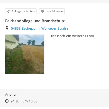
Kategorie
Status
Anliegerpflichten
Geschlossen
Feldrandpflege und Brandschutz
Ort
04838 Zschepplin, Wölkauer Straße
Hier noch ein weiteres Foto
Anonym
Zeitpunkt des Erstellens
Zeitpunkt des Erstellens
Zur Äußerung
24. Juli um 10:58