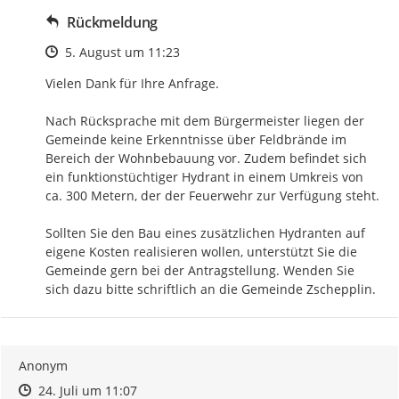
Rückmeldung
Zeitpunkt des Erstellens
5. August um 11:23
Vielen Dank für Ihre Anfrage.

Nach Rücksprache mit dem Bürgermeister liegen der 
Gemeinde keine Erkenntnisse über Feldbrände im 
Bereich der Wohnbebauung vor. Zudem befindet sich 
ein funktionstüchtiger Hydrant in einem Umkreis von 
ca. 300 Metern, der der Feuerwehr zur Verfügung steht.

Sollten Sie den Bau eines zusätzlichen Hydranten auf 
eigene Kosten realisieren wollen, unterstützt Sie die 
Gemeinde gern bei der Antragstellung. Wenden Sie 
sich dazu bitte schriftlich an die Gemeinde Zschepplin.
Anonym
Zeitpunkt des Erstellens
Zeitpunkt des Erstellens
Zur Äußerung
24. Juli um 11:07