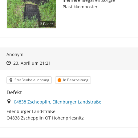
mehrere illegal entsorgte 
Plastikkomposter.
3 Bilder
Anonym
Zeitpunkt des Erstellens
Zeitpunkt des Erstellens
Zur Äußerung
23. April um 21:21
Kategorie
Status
Straßenbeleuchtung
In Bearbeitung
Defekt
Ort
04838 Zschepplin, Eilenburger Landstraße
Eilenburger Landstraße

O4838 Zschepplin OT Hohenpriesnitz