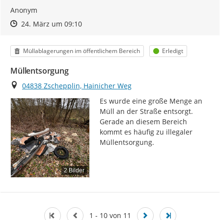
Anonym
Zeitpunkt des Erstellens
Zeitpunkt des Erstellens
Zur Äußerung
24. März um 09:10
Kategorie
Status
Müllablagerungen im öffentlichem Bereich
Erledigt
Müllentsorgung
Ort
04838 Zschepplin, Hainicher Weg
Es wurde eine große Menge an 
Müll an der Straße entsorgt. 
Gerade an diesem Bereich 
kommt es häufig zu illegaler 
Müllentsorgung.
2 Bilder
1 - 10 von 11