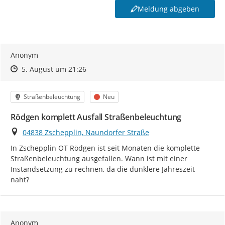
Meldung abgeben
Anonym
Zeitpunkt des Erstellens
Zeitpunkt des Erstellens
Zur Äußerung
5. August um 21:26
Kategorie
Status
Straßenbeleuchtung
Neu
Rödgen komplett Ausfall Straßenbeleuchtung
Ort
04838 Zschepplin, Naundorfer Straße
In Zschepplin OT Rödgen ist seit Monaten die komplette 
Straßenbeleuchtung ausgefallen. Wann ist mit einer 
Instandsetzung zu rechnen, da die dunklere Jahreszeit 
naht?
Anonym