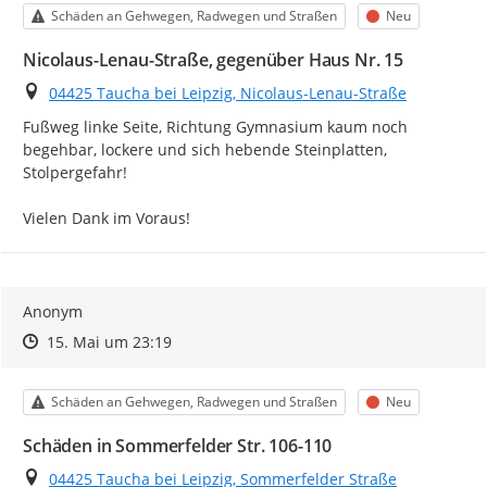
Kategorie
Status
Schäden an Gehwegen, Radwegen und Straßen
Neu
Nicolaus-Lenau-Straße, gegenüber Haus Nr. 15
Ort
04425 Taucha bei Leipzig, Nicolaus-Lenau-Straße
Fußweg linke Seite, Richtung Gymnasium kaum noch 
begehbar, lockere und sich hebende Steinplatten, 
Stolpergefahr!

Vielen Dank im Voraus!
Anonym
Zeitpunkt des Erstellens
Zeitpunkt des Erstellens
Zur Äußerung
15. Mai um 23:19
Kategorie
Status
Schäden an Gehwegen, Radwegen und Straßen
Neu
Schäden in Sommerfelder Str. 106-110
Ort
04425 Taucha bei Leipzig, Sommerfelder Straße