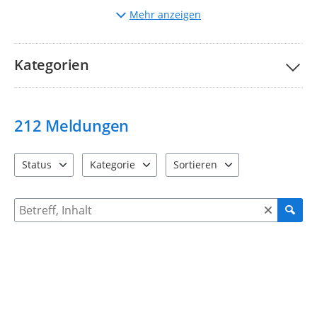
Auswahl
der entsprechenden Kategorie.
Mehr anzeigen
Beschreibung
des Mangels und ggf. Hochladen von
Bildern.
Bitte nehmen Sie unsere Teilnahmebedingungen und
FAQs
Kategorien
zur Kenntnis.
Ihre Stadtverwaltung Taucha
212
Meldungen
Status
Kategorie
Sortieren
4 Einträge verfügbar. Benutzen Sie "Pfeiltaste oben" und "Pfeil
12 Einträge verfügbar. Benutzen Sie "Pfeiltaste o
2 Einträge verfügbar. Benutzen 
Suche nach Meldungen und Kommentaren