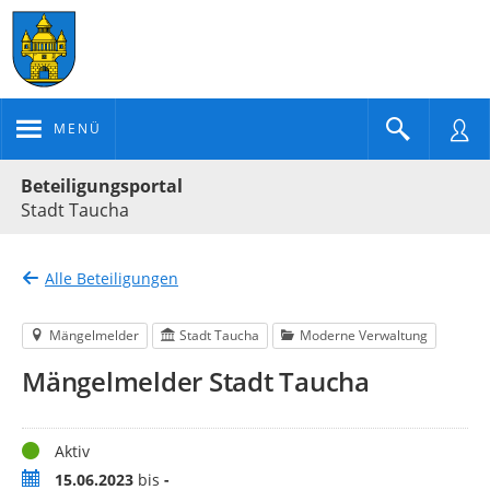
MENÜ
Portalnavigation
Beteiligungsportal
Stadt Taucha
Alle Beteiligungen
Mängelmelder
Stadt Taucha
Moderne Verwaltung
Mängelmelder Stadt Taucha
Status
Aktiv
Zeitraum
15.06.2023
bis
-