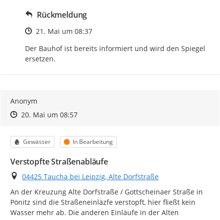
Rückmeldung
Zeitpunkt des Erstellens
21. Mai um 08:37
Der Bauhof ist bereits informiert und wird den Spiegel 
ersetzen.
Anonym
Zeitpunkt des Erstellens
Zeitpunkt des Erstellens
Zur Äußerung
20. Mai um 08:57
Kategorie
Status
Gewässer
In Bearbeitung
Verstopfte Straßenabläufe
Ort
04425 Taucha bei Leipzig, Alte Dorfstraße
An der Kreuzung Alte Dorfstraße / Gottscheinaer Straße in 
Pönitz sind die Straßeneinläzfe verstopft, hier fließt kein 
Wasser mehr ab. Die anderen Einläufe in der Alten 