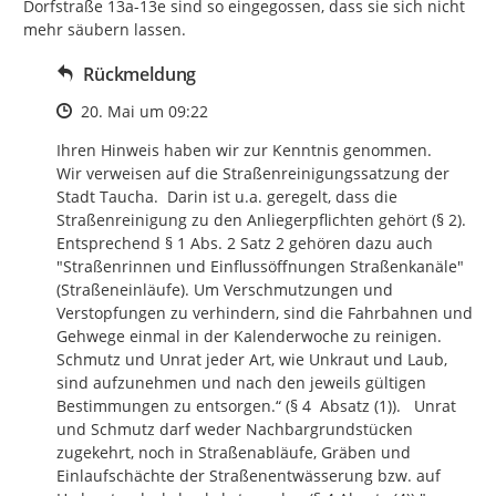
Dorfstraße 13a-13e sind so eingegossen, dass sie sich nicht 
mehr säubern lassen.
Rückmeldung
Zeitpunkt des Erstellens
20. Mai um 09:22
Ihren Hinweis haben wir zur Kenntnis genommen.

Wir verweisen auf die Straßenreinigungssatzung der 
Stadt Taucha.  Darin ist u.a. geregelt, dass die 
Straßenreinigung zu den Anliegerpflichten gehört (§ 2).  
Entsprechend § 1 Abs. 2 Satz 2 gehören dazu auch 
"Straßenrinnen und Einflussöffnungen Straßenkanäle" 
(Straßeneinläufe). Um Verschmutzungen und 
Verstopfungen zu verhindern, sind die Fahrbahnen und 
Gehwege einmal in der Kalenderwoche zu reinigen. 
Schmutz und Unrat jeder Art, wie Unkraut und Laub, 
sind aufzunehmen und nach den jeweils gültigen 
Bestimmungen zu entsorgen.“ (§ 4  Absatz (1)).   Unrat 
und Schmutz darf weder Nachbargrundstücken 
zugekehrt, noch in Straßenabläufe, Gräben und 
Einlaufschächte der Straßenentwässerung bzw. auf 