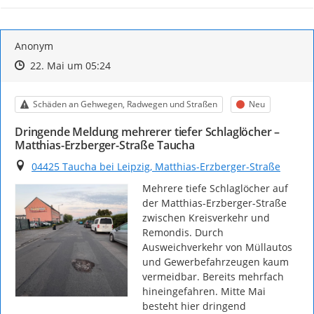
Anonym
Zeitpunkt des Erstellens
Zeitpunkt des Erstellens
Zur Äußerung
22. Mai um 05:24
Kategorie
Status
Schäden an Gehwegen, Radwegen und Straßen
Neu
Dringende Meldung mehrerer tiefer Schlaglöcher –
Matthias-Erzberger-Straße Taucha
Ort
04425 Taucha bei Leipzig, Matthias-Erzberger-Straße
Mehrere tiefe Schlaglöcher auf 
der Matthias-Erzberger-Straße 
zwischen Kreisverkehr und 
Remondis. Durch 
Ausweichverkehr von Müllautos 
und Gewerbefahrzeugen kaum 
vermeidbar. Bereits mehrfach 
hineingefahren. Mitte Mai 
besteht hier dringend 