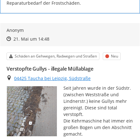
Reparaturbedarf der Frostschäden.
Anonym
Zeitpunkt des Erstellens
Zeitpunkt des Erstellens
Zur Äußerung
21. Mai um 14:48
Kategorie
Status
Schäden an Gehwegen, Radwegen und Straßen
Neu
Verstopfte Gullys - illegale Müllablage
Ort
04425 Taucha bei Leipzig, Südstraße
Seit Jahren wurde in der Südstr. 
(zwischen Weststraße und 
Lindnerstr.) keine Gullys mehr 
gereinigt. Diese sind total 
verstopft.

Die Kehrmaschine hat immer ein 
großen Bogen um den Abschnitt 
gemacht.
