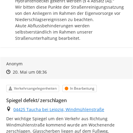
Hydrantendeckel gekehrt werden (§ 4 Absatz (4))."

Wir bitten diese Punkte der Straßenreinigungssatzung 
von den Anliegern im Rahmen der Eigenvorsorge vor 
Niederschlagsereignissen zu beachten.

Akute Abflussbehinderungen werden 
selbstverständlich im Rahmen unserer 
Straßenunterhaltung bearbeitet.
Anonym
Zeitpunkt des Erstellens
Zeitpunkt des Erstellens
Zur Äußerung
20. Mai um 08:36
Kategorie
Status
Verkehrsangelegenheiten
In Bearbeitung
Spiegel defekt/ zerschlagen
Ort
04425 Taucha bei Leipzig, Windmühlenstraße
Der wichtige Spiegel um den Verkehr aus Richtung 
Windmühlenstraße kommend wurde am Wochenende 
zerschlagen. Glasscherben liegen auf dem Fußweg, 