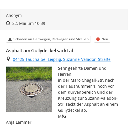
Anonym
Zeitpunkt des Erstellens
Zeitpunkt des Erstellens
Zur Äußerung
22. Mai um 10:39
Kategorie
Status
Schäden an Gehwegen, Radwegen und Straßen
Neu
Asphalt am Gullydeckel sackt ab
Ort
04425 Taucha bei Leipzig, Suzanne-Valadon-Straße
Sehr geehrte Damen und 
Herren,

in der Marc-Chagall-Str. nach 
der Hausnummer 1, noch vor 
dem Kurvenbereich und der 
Kreuzung zur Suzann-Valadon-
Str. sackt der Asphalt an einem 
Gullydeckel ab.

MfG

Anja Lämmer