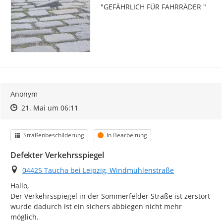
"GEFÄHRLICH FÜR FAHRRÄDER "
Anonym
Zeitpunkt des Erstellens
Zeitpunkt des Erstellens
Zur Äußerung
21. Mai um 06:11
Kategorie
Status
Straßenbeschilderung
In Bearbeitung
Defekter Verkehrsspiegel
Ort
04425 Taucha bei Leipzig, Windmühlenstraße
Hallo,

Der Verkehrsspiegel in der Sommerfelder Straße ist zerstört 
wurde dadurch ist ein sichers abbiegen nicht mehr 
möglich.