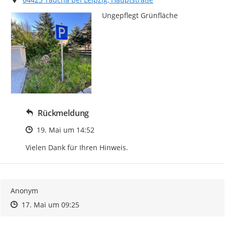
Ungepflegt Grünfläche
Rückmeldung
Zeitpunkt des Erstellens
19. Mai um 14:52
Vielen Dank für Ihren Hinweis.
Anonym
Zeitpunkt des Erstellens
Zeitpunkt des Erstellens
Zur Äußerung
17. Mai um 09:25