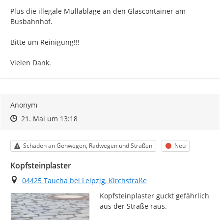
Plus die illegale Müllablage an den Glascontainer am 
Busbahnhof.

Bitte um Reinigung!!!

Vielen Dank.
Anonym
Zeitpunkt des Erstellens
Zeitpunkt des Erstellens
Zur Äußerung
21. Mai um 13:18
Kategorie
Status
Schäden an Gehwegen, Radwegen und Straßen
Neu
Kopfsteinplaster
Ort
04425 Taucha bei Leipzig, Kirchstraße
Kopfsteinplaster guckt gefährlich 
aus der Straße raus.
