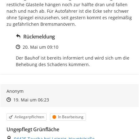
restliche Glasteile hängen noch zur hälfte dran und fallen 
nach und nach ab. Für Autofahrer ist die Ecke sehr schwer 
ohne Spiegel einzusehen, seit gestern kommt es regelmäßig 
zu gefährlichen Bremsmanövern.
Rückmeldung
Zeitpunkt des Erstellens
20. Mai um 09:10
Der Bauhof ist bereits informiert und wird sich um die 
Behebung des Schadens kümmern.
Anonym
Zeitpunkt des Erstellens
Zeitpunkt des Erstellens
Zur Äußerung
19. Mai um 06:23
Kategorie
Status
Anliegerpflichten
In Bearbeitung
Ungepflegt Grünfläche
Ort
04425 Taucha bei Leipzig, Hauptstraße