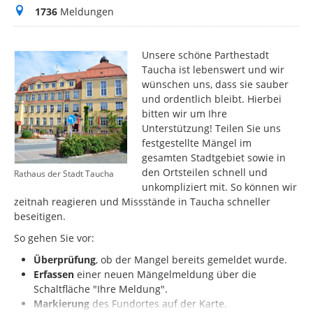
Meldungen
1736
Meldungen
Unsere schöne Parthestadt
Taucha ist lebenswert und wir
wünschen uns, dass sie sauber
und ordentlich bleibt. Hierbei
bitten wir um Ihre
Unterstützung! Teilen Sie uns
festgestellte Mängel im
gesamten Stadtgebiet sowie in
den Ortsteilen schnell und
Rathaus der Stadt Taucha
unkompliziert mit. So können wir
zeitnah reagieren und Missstände in Taucha schneller
beseitigen.
So gehen Sie vor:
Überprüfung
, ob der Mangel bereits gemeldet wurde.
Erfassen
einer neuen Mängelmeldung über die
Schaltfläche "Ihre Meldung".
Markierung
des
Fundortes auf der Karte.