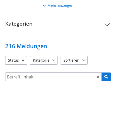
Auswahl
der entsprechenden Kategorie.
Mehr anzeigen
Beschreibung
des Mangels und ggf. Hochladen von
Bildern.
Bitte nehmen Sie unsere Teilnahmebedingungen und
FAQs
Kategorien
zur Kenntnis.
Ihre Stadtverwaltung Taucha
216
Meldungen
Status
Kategorie
Sortieren
4 Einträge verfügbar. Benutzen Sie "Pfeiltaste oben" und "Pfeil
12 Einträge verfügbar. Benutzen Sie "Pfeiltaste o
2 Einträge verfügbar. Benutzen 
Suche nach Meldungen und Kommentaren