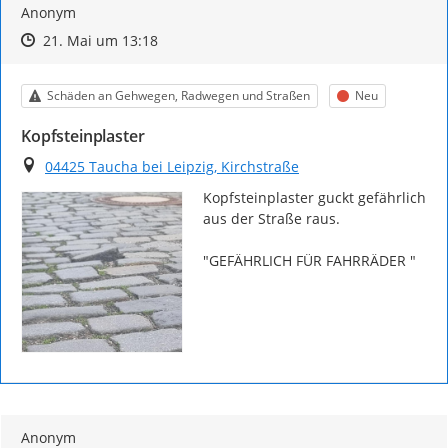
Anonym
Zeitpunkt des Erstellens
Zeitpunkt des Erstellens
Zur Äußerung
21. Mai um 13:18
Kategorie
Status
Schäden an Gehwegen, Radwegen und Straßen
Neu
Kopfsteinplaster
Ort
04425 Taucha bei Leipzig, Kirchstraße
Kopfsteinplaster guckt gefährlich 
aus der Straße raus.

"GEFÄHRLICH FÜR FAHRRÄDER "
Anonym