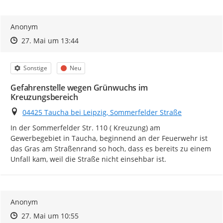
Anonym
Zeitpunkt des Erstellens
Zeitpunkt des Erstellens
Zur Äußerung
27. Mai um 13:44
Kategorie
Status
Sonstige
Neu
Gefahrenstelle wegen Grünwuchs im
Kreuzungsbereich
Ort
04425 Taucha bei Leipzig, Sommerfelder Straße
In der Sommerfelder Str. 110 ( Kreuzung) am 
Gewerbegebiet in Taucha, beginnend an der Feuerwehr ist 
das Gras am Straßenrand so hoch, dass es bereits zu einem 
Unfall kam, weil die Straße nicht einsehbar ist.
Anonym
Zeitpunkt des Erstellens
Zeitpunkt des Erstellens
Zur Äußerung
27. Mai um 10:55