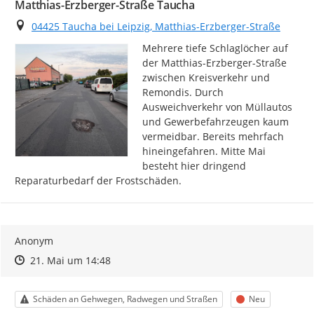
Matthias-Erzberger-Straße Taucha
Ort
04425 Taucha bei Leipzig, Matthias-Erzberger-Straße
Mehrere tiefe Schlaglöcher auf 
der Matthias-Erzberger-Straße 
zwischen Kreisverkehr und 
Remondis. Durch 
Ausweichverkehr von Müllautos 
und Gewerbefahrzeugen kaum 
vermeidbar. Bereits mehrfach 
hineingefahren. Mitte Mai 
besteht hier dringend 
Reparaturbedarf der Frostschäden.
Anonym
Zeitpunkt des Erstellens
Zeitpunkt des Erstellens
Zur Äußerung
21. Mai um 14:48
Kategorie
Status
Schäden an Gehwegen, Radwegen und Straßen
Neu