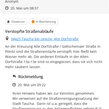
Anonym
Zeitpunkt des Erstellens
Zeitpunkt des Erstellens
Zur Äußerung
20. Mai um 08:57
Kategorie
Status
Gewässer
In Bearbeitung
Verstopfte Straßenabläufe
Ort
04425 Taucha bei Leipzig, Alte Dorfstraße
An der Kreuzung Alte Dorfstraße / Gottscheinaer Straße in 
Pönitz sind die Straßeneinläzfe verstopft, hier fließt kein 
Wasser mehr ab. Die anderen Einläufe in der Alten 
Dorfstraße 13a-13e sind so eingegossen, dass sie sich nicht 
mehr säubern lassen.
Rückmeldung
Zeitpunkt des Erstellens
20. Mai um 09:22
Ihren Hinweis haben wir zur Kenntnis genommen.

Wir verweisen auf die Straßenreinigungssatzung der 
Stadt Taucha.  Darin ist u.a. geregelt, dass die 
Straßenreinigung zu den Anliegerpflichten gehört (§ 2).  