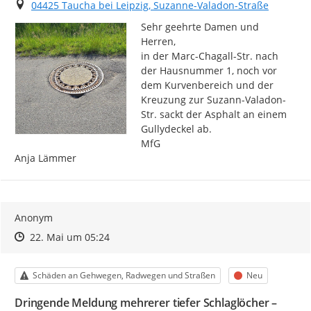
Ort
04425 Taucha bei Leipzig, Suzanne-Valadon-Straße
Sehr geehrte Damen und 
Herren,

in der Marc-Chagall-Str. nach 
der Hausnummer 1, noch vor 
dem Kurvenbereich und der 
Kreuzung zur Suzann-Valadon-
Str. sackt der Asphalt an einem 
Gullydeckel ab.

MfG

Anja Lämmer
Anonym
Zeitpunkt des Erstellens
Zeitpunkt des Erstellens
Zur Äußerung
22. Mai um 05:24
Kategorie
Status
Schäden an Gehwegen, Radwegen und Straßen
Neu
Dringende Meldung mehrerer tiefer Schlaglöcher –