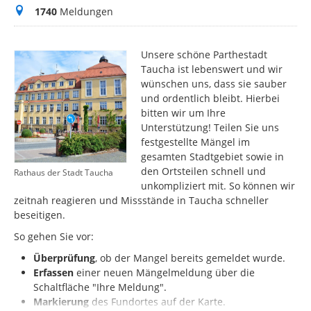
Meldungen
1740
Meldungen
Unsere schöne Parthestadt
Taucha ist lebenswert und wir
wünschen uns, dass sie sauber
und ordentlich bleibt. Hierbei
bitten wir um Ihre
Unterstützung! Teilen Sie uns
festgestellte Mängel im
gesamten Stadtgebiet sowie in
den Ortsteilen schnell und
Rathaus der Stadt Taucha
unkompliziert mit. So können wir
zeitnah reagieren und Missstände in Taucha schneller
beseitigen.
So gehen Sie vor:
Überprüfung
, ob der Mangel bereits gemeldet wurde.
Erfassen
einer neuen Mängelmeldung über die
Schaltfläche "Ihre Meldung".
Markierung
des
Fundortes auf der Karte.