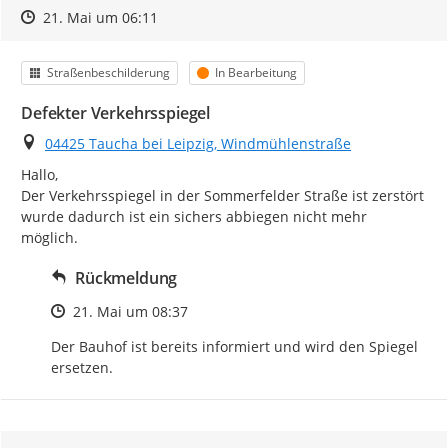
Zeitpunkt des Erstellens
Zeitpunkt des Erstellens
Zur Äußerung
21. Mai um 06:11
Kategorie
Status
Straßenbeschilderung
In Bearbeitung
Defekter Verkehrsspiegel
Ort
04425 Taucha bei Leipzig, Windmühlenstraße
Hallo,

Der Verkehrsspiegel in der Sommerfelder Straße ist zerstört 
wurde dadurch ist ein sichers abbiegen nicht mehr 
möglich.
Rückmeldung
Zeitpunkt des Erstellens
21. Mai um 08:37
Der Bauhof ist bereits informiert und wird den Spiegel 
ersetzen.