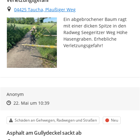
Verletzungsgefahr
Ort
04425 Taucha, Plaußiger Weg
Ein abgebrochener Baum ragt 
mit einer dicken Spitze in den 
Radweg Seegeritzer Weg Höhe 
Hasengraben. Erhebliche 
Verletzungsgefahr!
Anonym
Zeitpunkt des Erstellens
Zeitpunkt des Erstellens
Zur Äußerung
22. Mai um 10:39
Kategorie
Status
Schäden an Gehwegen, Radwegen und Straßen
Neu
Asphalt am Gullydeckel sackt ab