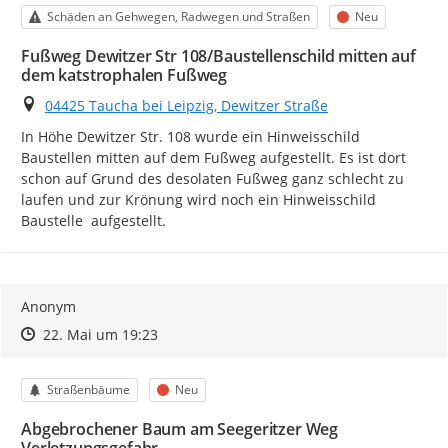
Kategorie
Status
Schäden an Gehwegen, Radwegen und Straßen
Neu
Fußweg Dewitzer Str 108/Baustellenschild mitten auf
dem katstrophalen Fußweg
Ort
04425 Taucha bei Leipzig, Dewitzer Straße
In Höhe Dewitzer Str. 108 wurde ein Hinweisschild 
Baustellen mitten auf dem Fußweg aufgestellt. Es ist dort 
schon auf Grund des desolaten Fußweg ganz schlecht zu 
laufen und zur Krönung wird noch ein Hinweisschild 
Baustelle  aufgestellt.
Anonym
Zeitpunkt des Erstellens
Zeitpunkt des Erstellens
Zur Äußerung
22. Mai um 19:23
Kategorie
Status
Straßenbäume
Neu
Abgebrochener Baum am Seegeritzer Weg