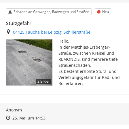
Kategorie
Status
Schäden an Gehwegen, Radwegen und Straßen
Neu
Sturzgefahr
Ort
04425 Taucha bei Leipzig, Schillerstraße
Hallo,

in der Matthias-Erzberger- 
Straße, zwischen Kreisel und 
REMONDIS, sind mehrere tiefe 
Straßenschäden.

Es besteht erhöhte Sturz- und 
Verletzungsgefahr für Rad- und 
2 Bilder
Rollerfahrer.
Anonym
Zeitpunkt des Erstellens
Zeitpunkt des Erstellens
Zur Äußerung
25. Mai um 14:53