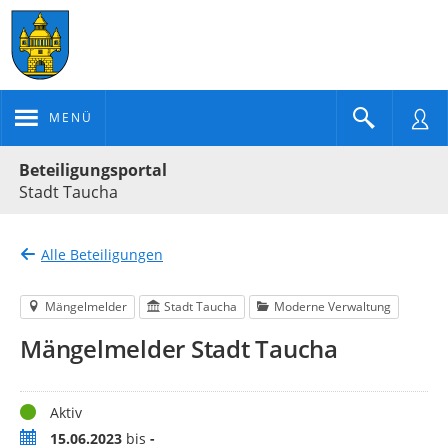
MENÜ
Portalnavigation
Beteiligungsportal
Stadt Taucha
Alle Beteiligungen
Mängelmelder
Stadt Taucha
Moderne Verwaltung
Mängelmelder Stadt Taucha
Status
Aktiv
Zeitraum
15.06.2023
bis
-