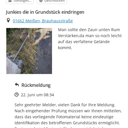
Kategorie
Status
Sonstiges...
Geschlossen
Junkies die in Grundstück eindringen
Ort
01662 Meißen, Brauhausstraße
Man sollte den Zaun unten Rum 
Verstärken,da man so noch leicht 
auf das verfallene Gelände 
kommt.
Rückmeldung
Zeitpunkt des Erstellens
22. Juni um 08:34
Sehr geehrter Melder, vielen Dank für Ihre Meldung. 
Nach eingehender Prüfung müssen wir Ihnen mitteilen, 
dass das vorliegende Fotomaterial keine eindeutige 
Identifikation des betroffenen Grundstücks ermöglicht. 