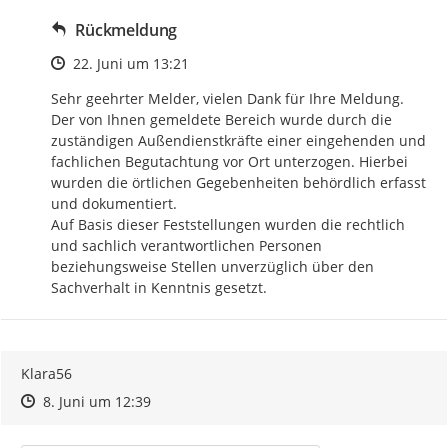
Rückmeldung
Zeitpunkt des Erstellens
22. Juni um 13:21
Sehr geehrter Melder, vielen Dank für Ihre Meldung. 
Der von Ihnen gemeldete Bereich wurde durch die 
zuständigen Außendienstkräfte einer eingehenden und 
fachlichen Begutachtung vor Ort unterzogen. Hierbei 
wurden die örtlichen Gegebenheiten behördlich erfasst 
und dokumentiert.

Auf Basis dieser Feststellungen wurden die rechtlich 
und sachlich verantwortlichen Personen 
beziehungsweise Stellen unverzüglich über den 
Sachverhalt in Kenntnis gesetzt.
Klara56
Zeitpunkt des Erstellens
Zeitpunkt des Erstellens
Zur Äußerung
8. Juni um 12:39