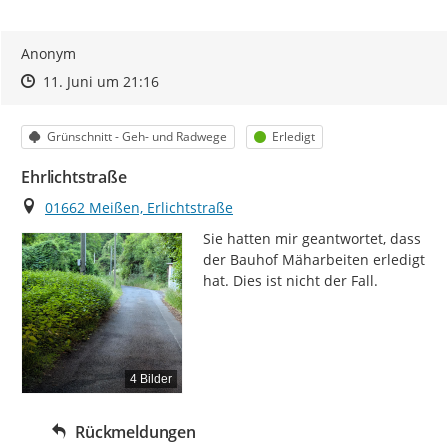
Anonym
Zeitpunkt des Erstellens
Zeitpunkt des Erstellens
Zur Äußerung
11. Juni um 21:16
Kategorie
Status
Grünschnitt - Geh- und Radwege
Erledigt
Ehrlichtstraße
Ort
01662 Meißen, Erlichtstraße
Sie hatten mir geantwortet, dass 
der Bauhof Mäharbeiten erledigt 
hat. Dies ist nicht der Fall.
4 Bilder
Rückmeldungen