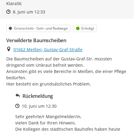
Klara56
Zeitpunkt des Erstellens
Zeitpunkt des Erstellens
Zur Äußerung
8. Juni um 12:33
Kategorie
Status
Grünschnitt - Geh- und Radwege
Erledigt
Verwilderte Baumscheiben
Ort
01662 Meißen, Gustav-Graf-Straße
Die Baumscheiben auf der Gustav-Graf-Str. müssten 
dringend vom Unkraut befreit werden.

Ansonsten gibt es viele Bereiche in Meißen, die einer Pflege 
bedürfen.

Hier besteht ein grundsätzliches Problem.
Rückmeldung
Zeitpunkt des Erstellens
10. Juni um 12:30
Sehr geehrte/r Mängelmelder/in, 

vielen Dank für Ihren Hinweis. 

Die Kollegen des städtischen Bauhofes haben heute 