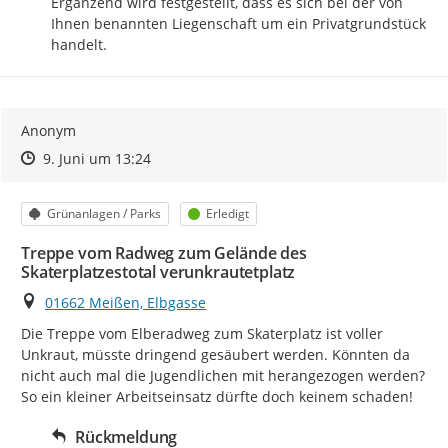
Ergänzend wird festgestellt, dass es sich bei der von 
Ihnen benannten Liegenschaft um ein Privatgrundstück 
handelt.
Anonym
Zeitpunkt des Erstellens
Zeitpunkt des Erstellens
Zur Äußerung
9. Juni um 13:24
Kategorie
Status
Grünanlagen / Parks
Erledigt
Treppe vom Radweg zum Gelände des
Skaterplatzestotal verunkrautetplatz
Ort
01662 Meißen, Elbgasse
Die Treppe vom Elberadweg zum Skaterplatz ist voller 
Unkraut, müsste dringend gesäubert werden. Könnten da 
nicht auch mal die Jugendlichen mit herangezogen werden? 
So ein kleiner Arbeitseinsatz dürfte doch keinem schaden!
Rückmeldung