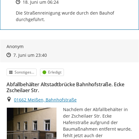
Zeitpunkt des Erstellens
18. Juni um 06:24
Die Straßenreinigung wurde durch den Bauhof 
durchgeführt.
Anonym
Zeitpunkt des Erstellens
Zeitpunkt des Erstellens
Zur Äußerung
7. Juni um 23:40
Kategorie
Status
Sonstiges...
Erledigt
Abfallbehälter Altstadtbrücke Bahnhofstraße. Ecke
Zscheilaer Str.
Ort
01662 Meißen, Bahnhofstraße
Nachdem der Abfallbehälter in 
der Zscheilaer Str. Ecke 
Hafenstraße aufgrund der 
Baumaßnahmen entfernt wurde, 
fehlt jetzt auch der 