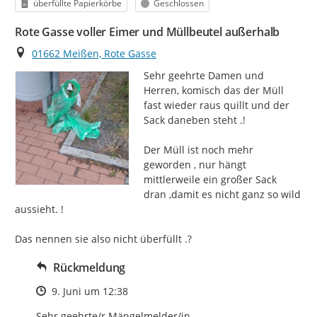
Kategorie
Status
überfüllte Papierkörbe
Geschlossen
Rote Gasse voller Eimer und Müllbeutel außerhalb
Ort
01662 Meißen, Rote Gasse
Sehr geehrte Damen und 
Herren, komisch das der Müll 
fast wieder raus quillt und der 
Sack daneben steht .!

Der Müll ist noch mehr 
geworden , nur hängt 
mittlerweile ein großer Sack 
dran ,damit es nicht ganz so wild 
aussieht. !

Das nennen sie also nicht überfüllt .?
Rückmeldung
Zeitpunkt des Erstellens
9. Juni um 12:38
Sehr geehrte/r Mängelmelder/in, 
