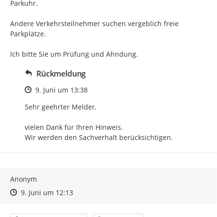
Parkuhr.

Andere Verkehrsteilnehmer suchen vergeblich freie 
Parkplätze.

Ich bitte Sie um Prüfung und Ahndung.
Rückmeldung
Zeitpunkt des Erstellens
9. Juni um 13:38
Sehr geehrter Melder,

vielen Dank für Ihren Hinweis.

Wir werden den Sachverhalt berücksichtigen.
Anonym
Zeitpunkt des Erstellens
Zeitpunkt des Erstellens
Zur Äußerung
9. Juni um 12:13