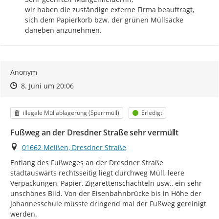
wir haben die zuständige externe Firma beauftragt, 
sich dem Papierkorb bzw. der grünen Müllsäcke 
daneben anzunehmen.
Anonym
Zeitpunkt des Erstellens
Zeitpunkt des Erstellens
Zur Äußerung
8. Juni um 20:06
Kategorie
Status
illegale Müllablagerung (Sperrmüll)
Erledigt
Fußweg an der Dresdner Straße sehr vermüllt
Ort
01662 Meißen, Dresdner Straße
Entlang des Fußweges an der Dresdner Straße 
stadtauswärts rechtsseitig liegt durchweg Müll, leere 
Verpackungen, Papier, Zigarettenschachteln usw., ein sehr 
unschönes Bild. Von der Eisenbahnbrücke bis in Höhe der 
Johannesschule müsste dringend mal der Fußweg gereinigt 
werden.