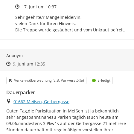
Zeitpunkt des Erstellens
17. Juni um 10:37
Sehr geehrte/r Mängelmelder/in, 

vielen Dank für Ihren Hinweis. 

Die Treppe wurde gesäubert und vom Unkraut befreit.
Anonym
Zeitpunkt des Erstellens
Zeitpunkt des Erstellens
Zur Äußerung
9. Juni um 12:35
Kategorie
Status
Verkehrsüberwachung (z.B. Parkverstöße)
Erledigt
Dauerparker
Ort
01662 Meißen, Gerbergasse
Guten Tag,die Parksituation in Meißen ist ja bekanntlich 
sehr angespannt,nahezu Parken täglich (auch heute am 
09.06.mindestens 3 Pkw´s auf der Gerbergasse 21 mehrere 
Stunden dauerhaft mit regelmäßigen vorstellen Ihrer 