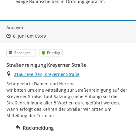
einige Baumscheiben in Ordnung gebracht.
Anonym
Zeitpunkt des Erstellens
Zeitpunkt des Erstellens
Zur Äußerung
8. Juni um 09:49
Kategorie
Status
Sonstiges...
Erledigt
Straßenreinigung Kreyerner Straße
Ort
01662 Meißen, Kreyerner Straße
Sehr geehrte Damen und Herren,

wir bitten um eine Mitteilung zur Straßenreinigung auf der 
Kreyerner Straße. Laut Satzung (siehe Anhang) soll die 
Straßenreinigung aller 8 Wochen durchgeführt werden. 
Wann erfolgt das Kehren der Straße? Wir bitten um 
Mitteilung der Termine.
Rückmeldung