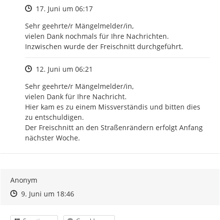
Zeitpunkt des Erstellens
17. Juni um 06:17
Sehr geehrte/r Mängelmelder/in, 

vielen Dank nochmals für Ihre Nachrichten. 

Inzwischen wurde der Freischnitt durchgeführt.
Zeitpunkt des Erstellens
12. Juni um 06:21
Sehr geehrte/r Mängelmelder/in, 

vielen Dank für Ihre Nachricht. 

Hier kam es zu einem Missverständis und bitten dies 
zu entschuldigen. 

Der Freischnitt an den Straßenrändern erfolgt Anfang 
nächster Woche.
Anonym
Zeitpunkt des Erstellens
Zeitpunkt des Erstellens
Zur Äußerung
9. Juni um 18:46