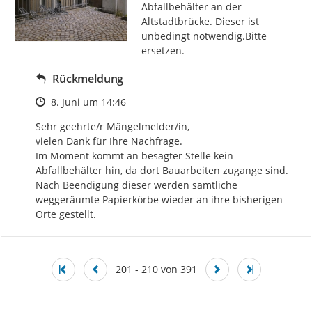
Abfallbehälter an der 
Altstadtbrücke. Dieser ist 
unbedingt notwendig.Bitte 
ersetzen.
Rückmeldung
Zeitpunkt des Erstellens
8. Juni um 14:46
Sehr geehrte/r Mängelmelder/in, 

vielen Dank für Ihre Nachfrage. 

Im Moment kommt an besagter Stelle kein 
Abfallbehälter hin, da dort Bauarbeiten zugange sind. 
Nach Beendigung dieser werden sämtliche 
weggeräumte Papierkörbe wieder an ihre bisherigen 
Orte gestellt.
201 - 210 von 391