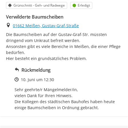
Kategorie
Status
Grünschnitt - Geh- und Radwege
Erledigt
Verwilderte Baumscheiben
Ort
01662 Meißen, Gustav-Graf-Straße
Die Baumscheiben auf der Gustav-Graf-Str. müssten 
dringend vom Unkraut befreit werden.

Ansonsten gibt es viele Bereiche in Meißen, die einer Pflege 
bedürfen.

Hier besteht ein grundsätzliches Problem.
Rückmeldung
Zeitpunkt des Erstellens
10. Juni um 12:30
Sehr geehrte/r Mängelmelder/in, 

vielen Dank für Ihren Hinweis. 

Die Kollegen des städtischen Bauhofes haben heute 
einige Baumscheiben in Ordnung gebracht.