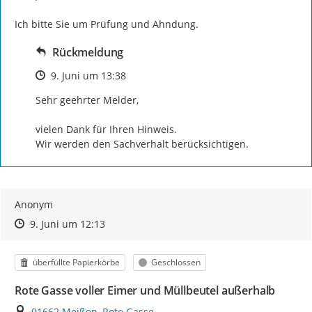
Ich bitte Sie um Prüfung und Ahndung.
Rückmeldung
Zeitpunkt des Erstellens
9. Juni um 13:38
Sehr geehrter Melder,

vielen Dank für Ihren Hinweis.

Wir werden den Sachverhalt berücksichtigen.
Anonym
Zeitpunkt des Erstellens
Zeitpunkt des Erstellens
Zur Äußerung
9. Juni um 12:13
Kategorie
Status
überfüllte Papierkörbe
Geschlossen
Rote Gasse voller Eimer und Müllbeutel außerhalb
Ort
01662 Meißen, Rote Gasse