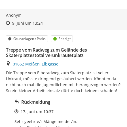
Anonym
Zeitpunkt des Erstellens
Zeitpunkt des Erstellens
Zur Äußerung
9. Juni um 13:24
Kategorie
Status
Grünanlagen / Parks
Erledigt
Treppe vom Radweg zum Gelände des
Skaterplatzestotal verunkrautetplatz
Ort
01662 Meißen, Elbgasse
Die Treppe vom Elberadweg zum Skaterplatz ist voller 
Unkraut, müsste dringend gesäubert werden. Könnten da 
nicht auch mal die Jugendlichen mit herangezogen werden? 
So ein kleiner Arbeitseinsatz dürfte doch keinem schaden!
Rückmeldung
Zeitpunkt des Erstellens
17. Juni um 10:37
Sehr geehrte/r Mängelmelder/in, 
