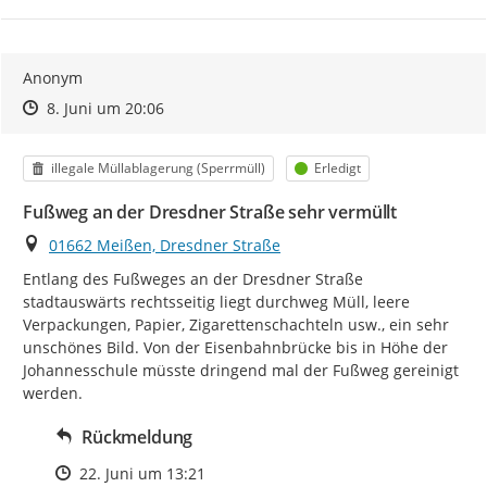
Anonym
Zeitpunkt des Erstellens
Zeitpunkt des Erstellens
Zur Äußerung
8. Juni um 20:06
Kategorie
Status
illegale Müllablagerung (Sperrmüll)
Erledigt
Fußweg an der Dresdner Straße sehr vermüllt
Ort
01662 Meißen, Dresdner Straße
Entlang des Fußweges an der Dresdner Straße 
stadtauswärts rechtsseitig liegt durchweg Müll, leere 
Verpackungen, Papier, Zigarettenschachteln usw., ein sehr 
unschönes Bild. Von der Eisenbahnbrücke bis in Höhe der 
Johannesschule müsste dringend mal der Fußweg gereinigt 
werden.
Rückmeldung
Zeitpunkt des Erstellens
22. Juni um 13:21