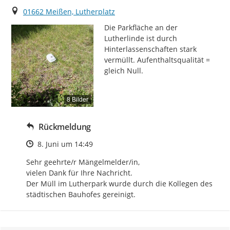
Ort
01662 Meißen, Lutherplatz
Die Parkfläche an der 
Lutherlinde ist durch 
Hinterlassenschaften stark 
vermüllt. Aufenthaltsqualität = 
gleich Null.
8 Bilder
Rückmeldung
Zeitpunkt des Erstellens
8. Juni um 14:49
Sehr geehrte/r Mängelmelder/in, 

vielen Dank für Ihre Nachricht. 

Der Müll im Lutherpark wurde durch die Kollegen des 
städtischen Bauhofes gereinigt.