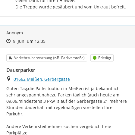
vielen Dank für Ihren Hinweis. 

Die Treppe wurde gesäubert und vom Unkraut befreit.
Anonym
Zeitpunkt des Erstellens
Zeitpunkt des Erstellens
Zur Äußerung
9. Juni um 12:35
Kategorie
Status
Verkehrsüberwachung (z.B. Parkverstöße)
Erledigt
Dauerparker
Ort
01662 Meißen, Gerbergasse
Guten Tag,die Parksituation in Meißen ist ja bekanntlich 
sehr angespannt,nahezu Parken täglich (auch heute am 
09.06.mindestens 3 Pkw´s auf der Gerbergasse 21 mehrere 
Stunden dauerhaft mit regelmäßigen vorstellen Ihrer 
Parkuhr.

Andere Verkehrsteilnehmer suchen vergeblich freie 
Parkplätze.
