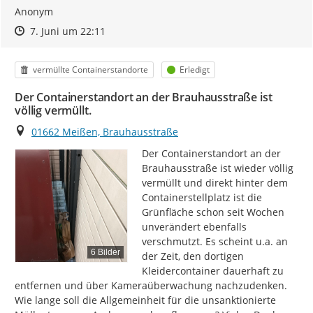
Anonym
Zeitpunkt des Erstellens
Zeitpunkt des Erstellens
Zur Äußerung
7. Juni um 22:11
Kategorie
Status
vermüllte Containerstandorte
Erledigt
Der Containerstandort an der Brauhausstraße ist
völlig vermüllt.
Ort
01662 Meißen, Brauhausstraße
Der Containerstandort an der 
Brauhausstraße ist wieder völlig 
vermüllt und direkt hinter dem 
Containerstellplatz ist die 
Grünfläche schon seit Wochen 
unverändert ebenfalls 
verschmutzt. Es scheint u.a. an 
6 Bilder
der Zeit, den dortigen 
Kleidercontainer dauerhaft zu 
entfernen und über Kameraüberwachung nachzudenken. 
Wie lange soll die Allgemeinheit für die unsanktionierte 