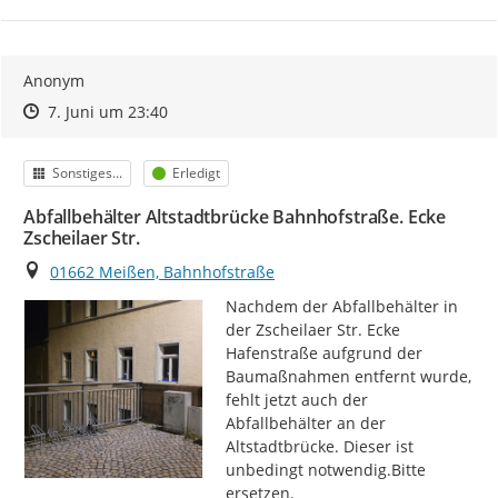
Anonym
Zeitpunkt des Erstellens
Zeitpunkt des Erstellens
Zur Äußerung
7. Juni um 23:40
Kategorie
Status
Sonstiges...
Erledigt
Abfallbehälter Altstadtbrücke Bahnhofstraße. Ecke
Zscheilaer Str.
Ort
01662 Meißen, Bahnhofstraße
Nachdem der Abfallbehälter in 
der Zscheilaer Str. Ecke 
Hafenstraße aufgrund der 
Baumaßnahmen entfernt wurde, 
fehlt jetzt auch der 
Abfallbehälter an der 
Altstadtbrücke. Dieser ist 
unbedingt notwendig.Bitte 
ersetzen.