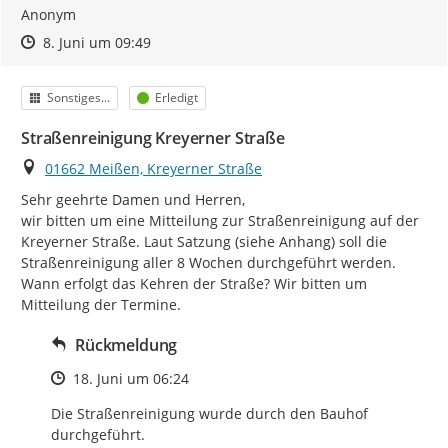
Anonym
Zeitpunkt des Erstellens
Zeitpunkt des Erstellens
Zur Äußerung
8. Juni um 09:49
Kategorie
Status
Sonstiges...
Erledigt
Straßenreinigung Kreyerner Straße
Ort
01662 Meißen, Kreyerner Straße
Sehr geehrte Damen und Herren,

wir bitten um eine Mitteilung zur Straßenreinigung auf der 
Kreyerner Straße. Laut Satzung (siehe Anhang) soll die 
Straßenreinigung aller 8 Wochen durchgeführt werden. 
Wann erfolgt das Kehren der Straße? Wir bitten um 
Mitteilung der Termine.
Rückmeldung
Zeitpunkt des Erstellens
18. Juni um 06:24
Die Straßenreinigung wurde durch den Bauhof 
durchgeführt.