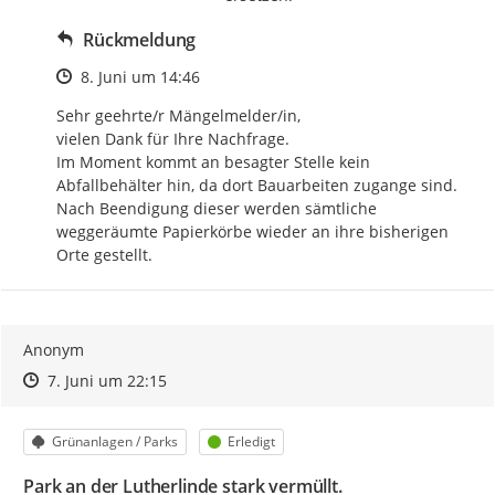
Rückmeldung
Zeitpunkt des Erstellens
8. Juni um 14:46
Sehr geehrte/r Mängelmelder/in, 

vielen Dank für Ihre Nachfrage. 

Im Moment kommt an besagter Stelle kein 
Abfallbehälter hin, da dort Bauarbeiten zugange sind. 
Nach Beendigung dieser werden sämtliche 
weggeräumte Papierkörbe wieder an ihre bisherigen 
Orte gestellt.
Anonym
Zeitpunkt des Erstellens
Zeitpunkt des Erstellens
Zur Äußerung
7. Juni um 22:15
Kategorie
Status
Grünanlagen / Parks
Erledigt
Park an der Lutherlinde stark vermüllt.