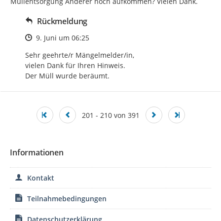
Müllentsorgung Anderer noch aufkommen? Vielen Dank.
Rückmeldung
Zeitpunkt des Erstellens
9. Juni um 06:25
Sehr geehrte/r Mängelmelder/in, 

vielen Dank für Ihren Hinweis. 

Der Müll wurde beräumt.
201 - 210 von 391
Informationen
Kontakt
Teilnahmebedingungen
Datenschutzerklärung