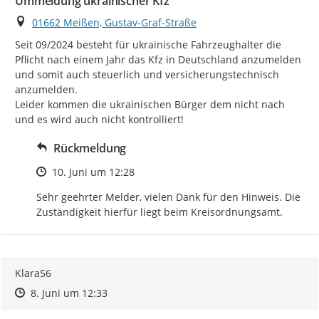
Ummeldung ukrainischer Kfz
Ort
01662 Meißen, Gustav-Graf-Straße
Seit 09/2024 besteht für ukrainische Fahrzeughalter die 
Pflicht nach einem Jahr das Kfz in Deutschland anzumelden 
und somit auch steuerlich und versicherungstechnisch 
anzumelden.

Leider kommen die ukrainischen Bürger dem nicht nach 
und es wird auch nicht kontrolliert!
Rückmeldung
Zeitpunkt des Erstellens
10. Juni um 12:28
Sehr geehrter Melder, vielen Dank für den Hinweis. Die 
Zuständigkeit hierfür liegt beim Kreisordnungsamt.
Klara56
Zeitpunkt des Erstellens
Zeitpunkt des Erstellens
Zur Äußerung
8. Juni um 12:33