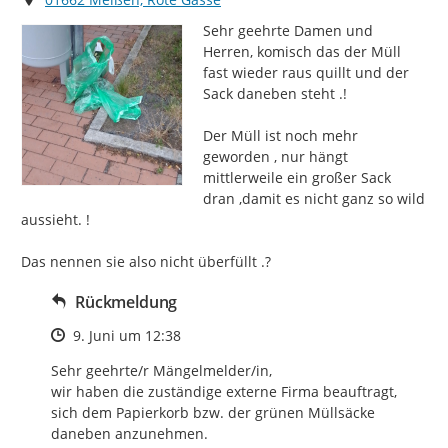
Sehr geehrte Damen und 
Herren, komisch das der Müll 
fast wieder raus quillt und der 
Sack daneben steht .!

Der Müll ist noch mehr 
geworden , nur hängt 
mittlerweile ein großer Sack 
dran ,damit es nicht ganz so wild 
aussieht. !

Das nennen sie also nicht überfüllt .?
Rückmeldung
Zeitpunkt des Erstellens
9. Juni um 12:38
Sehr geehrte/r Mängelmelder/in, 

wir haben die zuständige externe Firma beauftragt, 
sich dem Papierkorb bzw. der grünen Müllsäcke 
daneben anzunehmen.