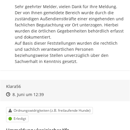
Sehr geehrter Melder, vielen Dank für Ihre Meldung. 
Der von Ihnen gemeldete Bereich wurde durch die 
zuständigen Außendienstkräfte einer eingehenden und 
fachlichen Begutachtung vor Ort unterzogen. Hierbei 
wurden die örtlichen Gegebenheiten behördlich erfasst 
und dokumentiert.

Auf Basis dieser Feststellungen wurden die rechtlich 
und sachlich verantwortlichen Personen 
beziehungsweise Stellen unverzüglich über den 
Sachverhalt in Kenntnis gesetzt.
Klara56
Zeitpunkt des Erstellens
Zeitpunkt des Erstellens
Zur Äußerung
8. Juni um 12:39
Kategorie
Ordnungswidrigkeiten (z.B. freilaufende Hunde)
Status
Erledigt