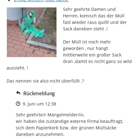
Sehr geehrte Damen und 
Herren, komisch das der Müll 
fast wieder raus quillt und der 
Sack daneben steht .!

Der Müll ist noch mehr 
geworden , nur hängt 
mittlerweile ein großer Sack 
dran ,damit es nicht ganz so wild 
aussieht. !

Das nennen sie also nicht überfüllt .?
Rückmeldung
Zeitpunkt des Erstellens
9. Juni um 12:38
Sehr geehrte/r Mängelmelder/in, 

wir haben die zuständige externe Firma beauftragt, 
sich dem Papierkorb bzw. der grünen Müllsäcke 
daneben anzunehmen.