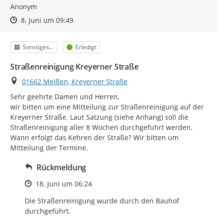
Anonym
Zeitpunkt des Erstellens
Zeitpunkt des Erstellens
Zur Äußerung
8. Juni um 09:49
Kategorie
Status
Sonstiges...
Erledigt
Straßenreinigung Kreyerner Straße
Ort
01662 Meißen, Kreyerner Straße
Sehr geehrte Damen und Herren,

wir bitten um eine Mitteilung zur Straßenreinigung auf der 
Kreyerner Straße. Laut Satzung (siehe Anhang) soll die 
Straßenreinigung aller 8 Wochen durchgeführt werden. 
Wann erfolgt das Kehren der Straße? Wir bitten um 
Mitteilung der Termine.
Rückmeldung
Zeitpunkt des Erstellens
18. Juni um 06:24
Die Straßenreinigung wurde durch den Bauhof 
durchgeführt.