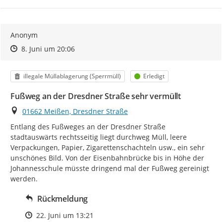
Anonym
Zeitpunkt des Erstellens
Zeitpunkt des Erstellens
Zur Äußerung
8. Juni um 20:06
Kategorie
Status
illegale Müllablagerung (Sperrmüll)
Erledigt
Fußweg an der Dresdner Straße sehr vermüllt
Ort
01662 Meißen, Dresdner Straße
Entlang des Fußweges an der Dresdner Straße 
stadtauswärts rechtsseitig liegt durchweg Müll, leere 
Verpackungen, Papier, Zigarettenschachteln usw., ein sehr 
unschönes Bild. Von der Eisenbahnbrücke bis in Höhe der 
Johannesschule müsste dringend mal der Fußweg gereinigt 
werden.
Rückmeldung
Zeitpunkt des Erstellens
22. Juni um 13:21