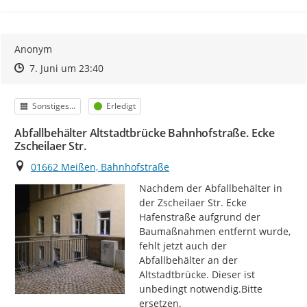
Anonym
Zeitpunkt des Erstellens
Zeitpunkt des Erstellens
Zur Äußerung
7. Juni um 23:40
Kategorie
Status
Sonstiges...
Erledigt
Abfallbehälter Altstadtbrücke Bahnhofstraße. Ecke
Zscheilaer Str.
Ort
01662 Meißen, Bahnhofstraße
Nachdem der Abfallbehälter in 
der Zscheilaer Str. Ecke 
Hafenstraße aufgrund der 
Baumaßnahmen entfernt wurde, 
fehlt jetzt auch der 
Abfallbehälter an der 
Altstadtbrücke. Dieser ist 
unbedingt notwendig.Bitte 
ersetzen.