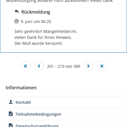
Müllentsorgung Anderer noch aufkommen? Vielen Dank.
Rückmeldung
Zeitpunkt des Erstellens
9. Juni um 06:25
Sehr geehrte/r Mängelmelder/in, 

vielen Dank für Ihren Hinweis. 

Der Müll wurde beräumt.
201 - 210 von 389
Informationen
Kontakt
Teilnahmebedingungen
Datenschutzerklärung