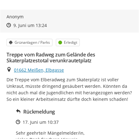
Anonym
Zeitpunkt des Erstellens
Zeitpunkt des Erstellens
Zur Äußerung
9. Juni um 13:24
Kategorie
Status
Grünanlagen / Parks
Erledigt
Treppe vom Radweg zum Gelände des
Skaterplatzestotal verunkrautetplatz
Ort
01662 Meißen, Elbgasse
Die Treppe vom Elberadweg zum Skaterplatz ist voller 
Unkraut, müsste dringend gesäubert werden. Könnten da 
nicht auch mal die Jugendlichen mit herangezogen werden? 
So ein kleiner Arbeitseinsatz dürfte doch keinem schaden!
Rückmeldung
Zeitpunkt des Erstellens
17. Juni um 10:37
Sehr geehrte/r Mängelmelder/in, 
