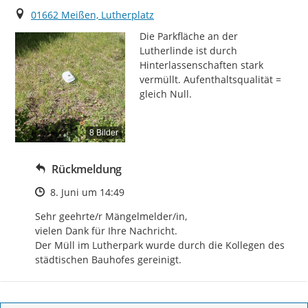
Ort
01662 Meißen, Lutherplatz
Die Parkfläche an der 
Lutherlinde ist durch 
Hinterlassenschaften stark 
vermüllt. Aufenthaltsqualität = 
gleich Null.
8 Bilder
Rückmeldung
Zeitpunkt des Erstellens
8. Juni um 14:49
Sehr geehrte/r Mängelmelder/in, 

vielen Dank für Ihre Nachricht. 

Der Müll im Lutherpark wurde durch die Kollegen des 
städtischen Bauhofes gereinigt.