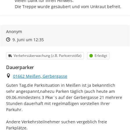
vielen Dank für Ihren Hinweis. 

Die Treppe wurde gesäubert und vom Unkraut befreit.
Anonym
Zeitpunkt des Erstellens
Zeitpunkt des Erstellens
Zur Äußerung
9. Juni um 12:35
Kategorie
Status
Verkehrsüberwachung (z.B. Parkverstöße)
Erledigt
Dauerparker
Ort
01662 Meißen, Gerbergasse
Guten Tag,die Parksituation in Meißen ist ja bekanntlich 
sehr angespannt,nahezu Parken täglich (auch heute am 
09.06.mindestens 3 Pkw´s auf der Gerbergasse 21 mehrere 
Stunden dauerhaft mit regelmäßigen vorstellen Ihrer 
Parkuhr.

Andere Verkehrsteilnehmer suchen vergeblich freie 
Parkplätze.
