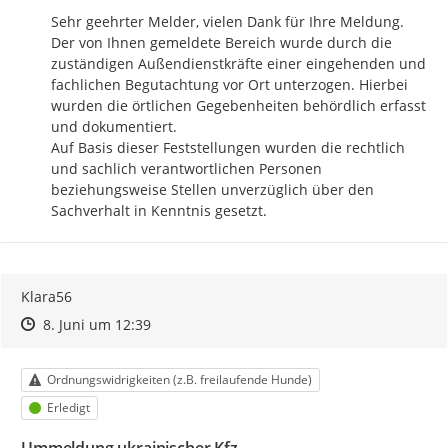
Sehr geehrter Melder, vielen Dank für Ihre Meldung. 
Der von Ihnen gemeldete Bereich wurde durch die 
zuständigen Außendienstkräfte einer eingehenden und 
fachlichen Begutachtung vor Ort unterzogen. Hierbei 
wurden die örtlichen Gegebenheiten behördlich erfasst 
und dokumentiert.

Auf Basis dieser Feststellungen wurden die rechtlich 
und sachlich verantwortlichen Personen 
beziehungsweise Stellen unverzüglich über den 
Sachverhalt in Kenntnis gesetzt.
Klara56
Zeitpunkt des Erstellens
Zeitpunkt des Erstellens
Zur Äußerung
8. Juni um 12:39
Kategorie
Ordnungswidrigkeiten (z.B. freilaufende Hunde)
Status
Erledigt