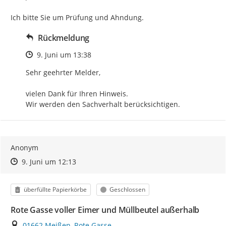
Ich bitte Sie um Prüfung und Ahndung.
Rückmeldung
Zeitpunkt des Erstellens
9. Juni um 13:38
Sehr geehrter Melder,

vielen Dank für Ihren Hinweis.

Wir werden den Sachverhalt berücksichtigen.
Anonym
Zeitpunkt des Erstellens
Zeitpunkt des Erstellens
Zur Äußerung
9. Juni um 12:13
Kategorie
Status
überfüllte Papierkörbe
Geschlossen
Rote Gasse voller Eimer und Müllbeutel außerhalb
Ort
01662 Meißen, Rote Gasse