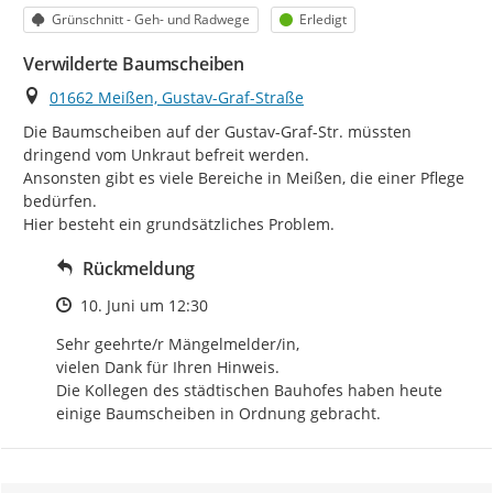
Kategorie
Status
Grünschnitt - Geh- und Radwege
Erledigt
Verwilderte Baumscheiben
Ort
01662 Meißen, Gustav-Graf-Straße
Die Baumscheiben auf der Gustav-Graf-Str. müssten 
dringend vom Unkraut befreit werden.

Ansonsten gibt es viele Bereiche in Meißen, die einer Pflege 
bedürfen.

Hier besteht ein grundsätzliches Problem.
Rückmeldung
Zeitpunkt des Erstellens
10. Juni um 12:30
Sehr geehrte/r Mängelmelder/in, 

vielen Dank für Ihren Hinweis. 

Die Kollegen des städtischen Bauhofes haben heute 
einige Baumscheiben in Ordnung gebracht.