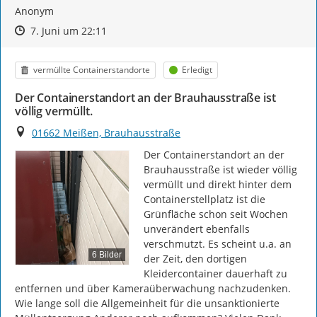
Anonym
Zeitpunkt des Erstellens
Zeitpunkt des Erstellens
Zur Äußerung
7. Juni um 22:11
Kategorie
Status
vermüllte Containerstandorte
Erledigt
Der Containerstandort an der Brauhausstraße ist
völlig vermüllt.
Ort
01662 Meißen, Brauhausstraße
Der Containerstandort an der 
Brauhausstraße ist wieder völlig 
vermüllt und direkt hinter dem 
Containerstellplatz ist die 
Grünfläche schon seit Wochen 
unverändert ebenfalls 
verschmutzt. Es scheint u.a. an 
6 Bilder
der Zeit, den dortigen 
Kleidercontainer dauerhaft zu 
entfernen und über Kameraüberwachung nachzudenken. 
Wie lange soll die Allgemeinheit für die unsanktionierte 