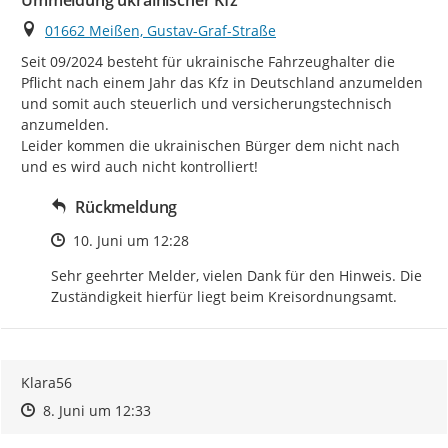
Ummeldung ukrainischer Kfz
Ort
01662 Meißen, Gustav-Graf-Straße
Seit 09/2024 besteht für ukrainische Fahrzeughalter die 
Pflicht nach einem Jahr das Kfz in Deutschland anzumelden 
und somit auch steuerlich und versicherungstechnisch 
anzumelden.

Leider kommen die ukrainischen Bürger dem nicht nach 
und es wird auch nicht kontrolliert!
Rückmeldung
Zeitpunkt des Erstellens
10. Juni um 12:28
Sehr geehrter Melder, vielen Dank für den Hinweis. Die 
Zuständigkeit hierfür liegt beim Kreisordnungsamt.
Klara56
Zeitpunkt des Erstellens
Zeitpunkt des Erstellens
Zur Äußerung
8. Juni um 12:33