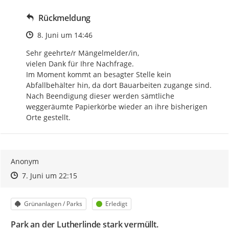
Rückmeldung
Zeitpunkt des Erstellens
8. Juni um 14:46
Sehr geehrte/r Mängelmelder/in, 

vielen Dank für Ihre Nachfrage. 

Im Moment kommt an besagter Stelle kein 
Abfallbehälter hin, da dort Bauarbeiten zugange sind. 
Nach Beendigung dieser werden sämtliche 
weggeräumte Papierkörbe wieder an ihre bisherigen 
Orte gestellt.
Anonym
Zeitpunkt des Erstellens
Zeitpunkt des Erstellens
Zur Äußerung
7. Juni um 22:15
Kategorie
Status
Grünanlagen / Parks
Erledigt
Park an der Lutherlinde stark vermüllt.