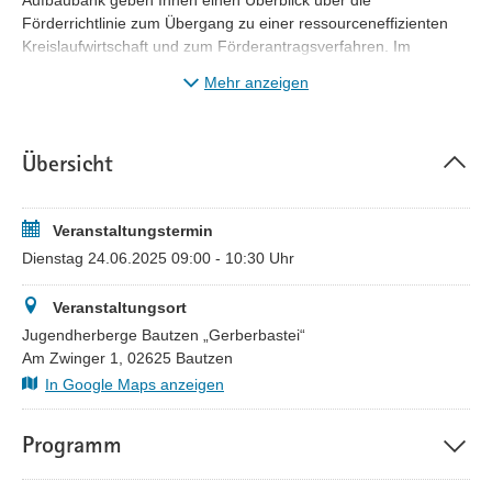
Aufbaubank geben Ihnen einen Überblick über die
Förderrichtlinie zum Übergang zu einer ressourceneffizienten
Kreislaufwirtschaft und zum Förderantragsverfahren. Im
Anschluss können Sie in lockerer Atmosphäre bei Snacks und
Mehr anzeigen
Getränken individuelle Fragen an die Förderexperten stellen.
Übersicht
Veranstaltungstermin
Dienstag 24.06.2025 09:00 - 10:30 Uhr
Veranstaltungsort
Jugendherberge Bautzen „Gerberbastei“
Am Zwinger 1, 02625 Bautzen
In Google Maps anzeigen
Programm