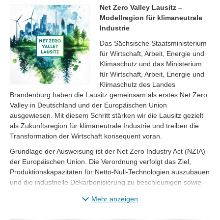
Net Zero Valley Lausitz –
Modellregion für klimaneutrale
Industrie
Das Sächsische Staatsministerium
für Wirtschaft, Arbeit, Energie und
Klimaschutz und das Ministerium
für Wirtschaft, Arbeit, Energie und
Klimaschutz des Landes
Brandenburg haben die Lausitz gemeinsam als erstes Net Zero
Valley in Deutschland und der Europäischen Union
ausgewiesen. Mit diesem Schritt stärken wir die Lausitz gezielt
als Zukunftsregion für klimaneutrale Industrie und treiben die
Transformation der Wirtschaft konsequent voran.
Grundlage der Ausweisung ist der Net Zero Industry Act (NZIA)
der Europäischen Union. Die Verordnung verfolgt das Ziel,
Produktionskapazitäten für Netto-Null-Technologien auszubauen
und die industrielle Dekarbonisierung zu beschleunigen sowie
Resilienz und Versorgungssicherheit in zentralen
Mehr anzeigen
Zukunftsindustrien zu erhöhen. Im Dezember 2025 wurde die
Lausitz als erstes Net Zero Valley in der EU ausgewiesen.