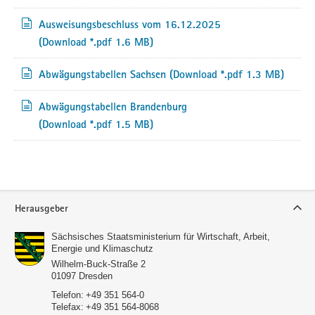
Die Strategische Umweltprüfung schafft Planungssicherheit und
Ausweisungsbeschluss vom 16.12.2025
trägt dazu bei, doppelte Prüfungen in nachfolgenden Planungs-
(Download *.pdf 1.6 MB)
und Genehmigungsverfahren möglichst zu vermeiden. Auf
regionaler Ebene erproben wir zudem Verfahren zur
Abwägungstabellen Sachsen
(Download *.pdf 1.3 MB)
Beschleunigung von Planungs- und Genehmigungsprozessen,
um Investitionen schneller umzusetzen und Innovationen zügig
Abwägungstabellen Brandenburg
in die Praxis zu bringen.
(Download *.pdf 1.5 MB)
Weitere Informationen und Dokumente
Die Unterlagen zur Ausweisung des Net Zero Valley Lausitz,
einschließlich des Antrags und des Umweltberichts, stellen wir
Ihnen hier zum Download bereit.
Service
Mit dem Net Zero Valley Lausitz setzen wir ein starkes Zeichen
Herausgeber
für Innovation, Klimaschutz und industrielle Wertschöpfung in
Ostdeutschland und Europa.
Sächsisches Staatsministerium für Wirtschaft, Arbeit,
Energie und Klimaschutz
Wilhelm-Buck-Straße 2
01097
Dresden
Telefon:
+49 351 564-0
Telefax:
+49 351 564-8068