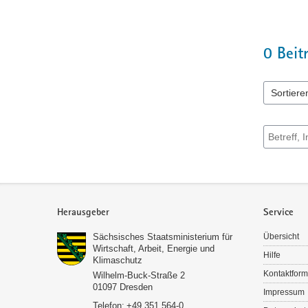
0
Beit
Sortiere
5 Einträge
Suche nac
Service
Herausgeber
Service
Sächsisches Staatsministerium für
Übersicht
Wirtschaft, Arbeit, Energie und
Hilfe
Klimaschutz
Kontaktform
Wilhelm-Buck-Straße 2
01097
Dresden
Impressum
Telefon:
+49 351 564-0