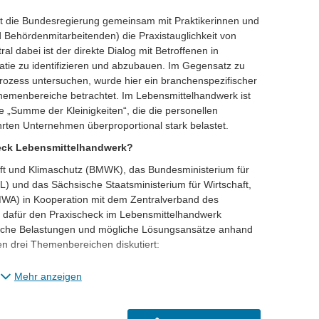
cht die Bundesregierung gemeinsam mit Praktikerinnen und
 Behördenmitarbeitenden) die Praxistauglichkeit von
l dabei ist der direkte Dialog mit Betroffenen in
ratie zu identifizieren und abzubauen. Im Gegensatz zu
Prozess untersuchen, wurde hier ein branchenspezifischer
hemenbereiche betrachtet. Im Lebensmittelhandwerk ist
e „Summe der Kleinigkeiten“, die die personellen
rten Unternehmen überproportional stark belastet.
eck Lebensmittelhandwerk?
ft und Klimaschutz (BMWK), das Bundesministerium für
) und das Sächsische Staatsministerium für Wirtschaft,
MWA) in Kooperation mit dem Zentralverband des
dafür den Praxischeck im Lebensmittelhandwerk
tische Belastungen und mögliche Lösungsansätze anhand
den drei Themenbereichen diskutiert:
Berichts- und Meldepflichten;
Mehr anzeigen
 weitere Vorgaben und Standards.