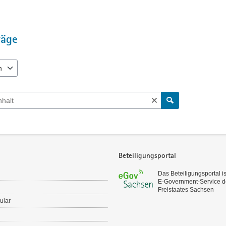
Diskussionsleitend waren dabei fol
o Worin besteht das konkret
räge
o Wie werden diese Pflichte
o Wie könnte das verfolgte (po
bürokratieärmer umgesetzt werden
n
 verfügbar. Benutzen Sie "Pfeiltaste oben" und "Pfeiltaste unten" zum N
Teilgenommen haben 12 Vertreterinn
Konditoren, Bäcker, Fleischer) sowie
h Beiträgen und Kommentaren
Vollzugsbehörden (Lebensmittelübe
Biostoffe und Gefahrgut, Geschäfts
Darüber hinaus waren BMWK, BMEL
Was ist das Ergebnis des Praxis
Beteiligungsportal
Auf Grundlage der Diskussion der 
zur Entlastung des Lebensmittelhand
Das Beteiligungsportal is
schiere Anzahl an Vorgaben und Pfli
E‑Government-Service d
sich junge Menschen gegen die Selb
Freistaates Sachsen
Anforderungen nicht erfüllen zu kö
ular
Die im Praxischeck identifizierten
Umsetzbarkeit geprüft. Auf Grundlag