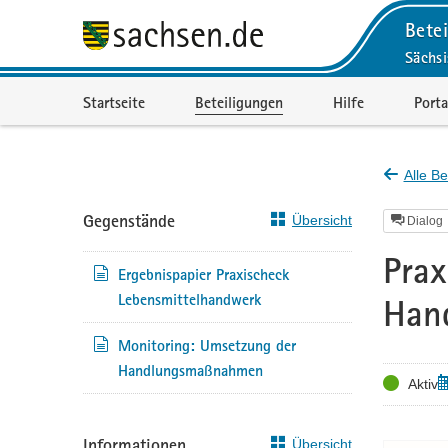
Betei
Sächsi
Portalnavigation
Startseite
Beteiligungen
Hilfe
Porta
Alle Be
Gegenstände
Übersicht
Dialog
Prax
Ergebnispapier Praxischeck
Lebensmittelhandwerk
Han
Monitoring: Umsetzung der
Handlungsmaßnahmen
Status
Z
Aktiv
Informationen
Übersicht