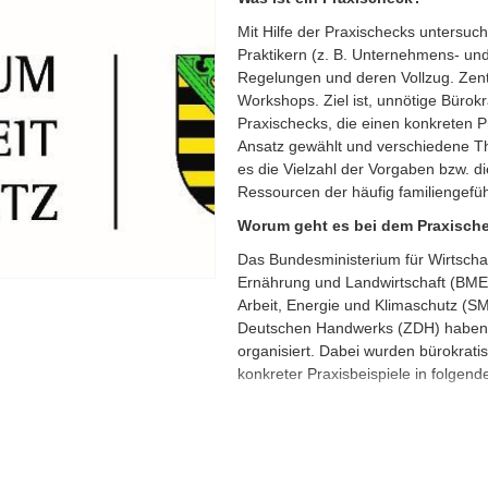
Mit Hilfe der Praxischecks untersu
Praktikern (z. B. Unternehmens- und
Regelungen und deren Vollzug. Zentra
Workshops. Ziel ist, unnötige Bürok
Praxischecks, die einen konkreten 
Ansatz gewählt und verschiedene T
es die Vielzahl der Vorgaben bzw. di
Ressourcen der häufig familiengefüh
Worum geht es bei dem Praxisch
Das Bundesministerium für Wirtscha
Ernährung und Landwirtschaft (BMEL
Arbeit, Energie und Klimaschutz (S
Deutschen Handwerks (ZDH) haben 
organisiert. Dabei wurden bürokra
konkreter Praxisbeispiele in folgen
1) Dokumentations-, Nachweis-, 
2) Kennzeichnungspflichten;
3) Genehmigungspflichten sowie