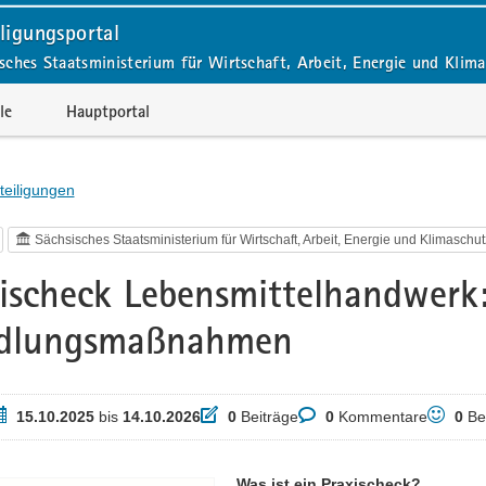
ligungsportal
sches Staatsministerium für Wirtschaft, Arbeit, Energie und Klim
le
Hauptportal
teiligungen
Sächsisches Staatsministerium für Wirtschaft, Arbeit, Energie und Klimaschu
ischeck Lebensmittelhandwerk
dlungsmaßnahmen
eitraum
Beiträge
Kommentare
Bewertu
15.10.2025
bis
14.10.2026
0
Beiträge
0
Kommentare
0
Be
Was ist ein Praxischeck?