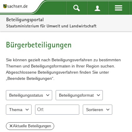
Portalnavigation
Beteiligungsportal
Staatsministerium für Umwelt und Landwirtschaft
Bürgerbeteiligungen
Sie können gezielt nach Beteiligungsverfahren zu bestimmten
Themen und Beteiligungsformaten in Ihrer Region suchen.
Abgeschlossene Beteiligungsverfahren finden Sie unter
„Beendete Beteiligungen“.
Beteiligungsstatus
Beteiligungsformat
2 Einträge verfügbar. Benutzen Sie "Pfeiltaste oben" und "Pfeiltast
3 Einträge verfügbar. Benutzen Sie "Pfeil
Ort
Thema
Sortieren
3 Einträge verfügbar. Benutzen Sie "Pfeiltaste oben" und "Pfeiltast
2 Einträge verfügbar. Benu
Aktuelle Beteiligungen