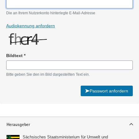
Pflichtangabe
Die an Ihrem Nutzerkonto hinterlegte E-Mail-Adresse
Audiokennung anfordern
Bildtext
*
Pflichtangabe
Bitte geben Sie den im Bild dargestellten Text ein.
Passwort anfordern
Service
Herausgeber
Sächsisches Staatsministerium für Umwelt und