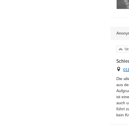
Anony
Kat
St
Schle
Ort
01
Die al
aus de
Aufgru
ist ei
auch u
führt 
kein Kn