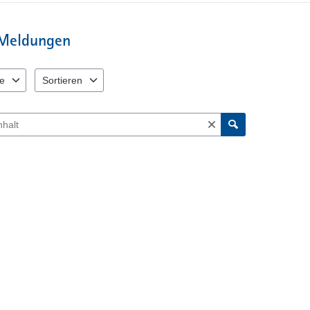
Polizeidienststelle! Das Bürgerpor
vorgesehen! Für Anzeigen, die Sie
Meldungen
senden, kann keine sofortige Bea
e
Sortieren
 verfügbar. Benutzen Sie "Pfeiltaste oben" und "Pfeiltaste unten" zum N
2 Einträge verfügbar. Benutzen Sie "Pfeiltaste oben" und "Pfeil
ch Meldungen und Kommentaren