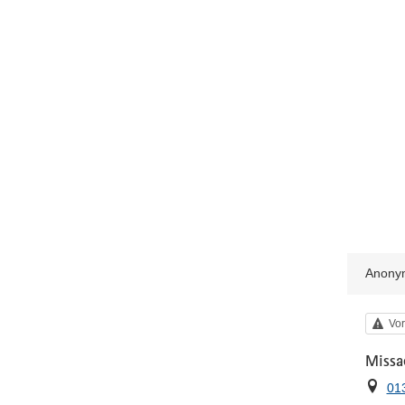
Anony
Kat
Vor
Missa
Ort
01