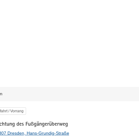
m
egorie
fahrt / Vorrang
chtung des Fußgängerüberweg
307 Dresden, Hans-Grundig-Straße