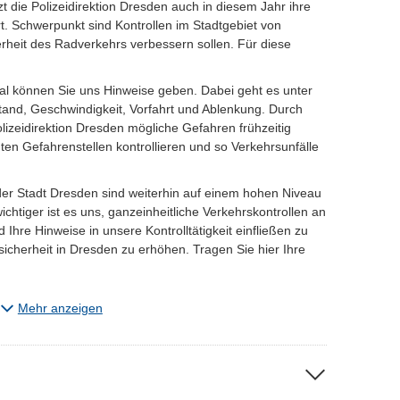
 die Polizeidirektion Dresden auch in diesem Jahr ihre
rt. Schwerpunkt sind Kontrollen im Stadtgebiet von
rheit des Radverkehrs verbessern sollen. Für diese
tal können Sie uns Hinweise geben. Dabei geht es unter
nd, Geschwindigkeit, Vorfahrt und Ablenkung. Durch
olizeidirektion Dresden mögliche Gefahren frühzeitig
en Gefahrenstellen kontrollieren und so Verkehrsunfälle
der Stadt Dresden sind weiterhin auf einem hohen Niveau
ichtiger ist es uns, ganzeinheitliche Verkehrskontrollen an
 Ihre Hinweise in unsere Kontrolltätigkeit einfließen zu
sicherheit in Dresden zu erhöhen. Tragen Sie hier Ihre
ber die Schaltfläche "Ihre Meldung" unter der Karte.
Mehr anzeigen
fbare oder ordnungswidrige Handlungen gegen
ersonen anzeigen möchten, nutzen Sie bitte hierzu
e/onlinewache/onlinewache.aspx
und beachten Sie bitte
r wenden Sie sich an die nächstgelegene