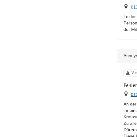
Ort
01
Leider
Person
der Mit
Anony
Kat
Vor
Fehle
Ort
01
An der
ihr ein
Kreuzu
Zu all
Dürerst
Diese K