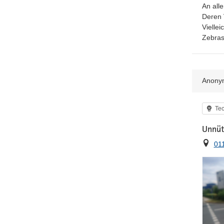
An all
Deren 
Vielle
Zebras
Anony
Kat
Tec
Unnüt
Ort
01