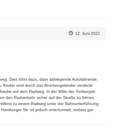
Zeitpunkt des Erstellens
Zeitpunkt des Erstellens
Zur Äußerung
12. Juni 2021
weg. Dies führt dazu, dass abbiegende Autofahrende 
 Kinder sind durch das Brückengeländer verdeckt 
aube auf dem Radweg. In der Mitte der Tonbergstr. 
 um den Radverkehr sicher auf der Straße zu führen, 
reifens zu einem Radweg unter der Bahnunterführung 
Hamburger Str. ist jedoch untertunnelt, sodass gar 