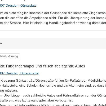
307 Dresden, Güntzplatz
 ist es nicht möglich innerhalb der Grünphase die komplette Ziegelstra
en die schaffen die Ampelphase nicht. Für die Überquerung der komple
te der Strasse. Hier ist eindeutig Handlungsbedarf notwendig damit der
m
egorie
fahrt / Vorrang
nde Fußgängerampel und falsch abbiegende Autos
307 Dresden, Dürerstraße
 Kreuzung Güntzstraße/Dürerstraße fehlen für Fußgänger Möglichkeite
e Haltestelle, eine Schule, Hochschule und ein Altenheim sind, so dass i
ng müssen.

em Übel biegen auch zahlreiche Autos und Fahrradfahrer von der Güntz
raße ein, was laut Zwangspfeil aber verboten ist.

reuzung ist sehr unübersichtlich und es ist auch sehr schwer, als Autof