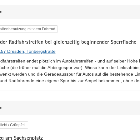
m
egorie
raßenbenutzung mit dem Fahrrad
er Radfahrstreifen bei gleichzeitig beginnender Sperrfläche
157 Dresden, Tonbergstraße
fahrstreifen endet plötzlich im Autofahrstreifen - und auf selber Höhe b
läche (die früher mal die Abbiegespur war). Wieso kann der Linksabbiege
wenkt werden und die Geradeausspur für Autos auf die bestehende Li
und Radfahrende eine eigene Spur bis zur Ampel bekommen, ohne den
m
egorie
licht / Grünpfeil
g am Sachsenplatz