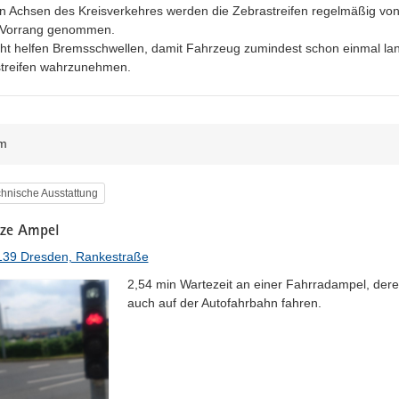
en Achsen des Kreisverkehres werden die Zebrastreifen regelmäßig von
Vorrang genommen.

icht helfen Bremsschwellen, damit Fahrzeug zumindest schon einmal la
treifen wahrzunehmen.
m
egorie
hnische Ausstattung
ze Ampel
139 Dresden, Rankestraße
2,54 min Wartezeit an einer Fahrradampel, dere
auch auf der Autofahrbahn fahren.