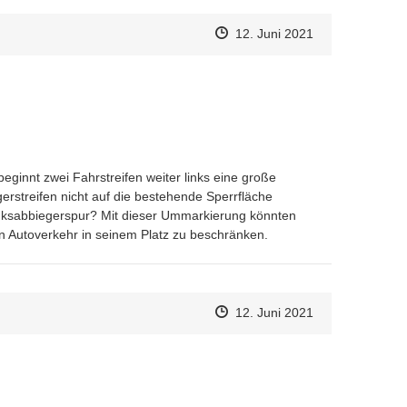
Zeitpunkt des Erstellens
Zeitpunkt des Erstellens
Zur Äußerung
12. Juni 2021
eginnt zwei Fahrstreifen weiter links eine große 
rstreifen nicht auf die bestehende Sperrfläche 
nksabbiegerspur? Mit dieser Ummarkierung könnten 
 Autoverkehr in seinem Platz zu beschränken.
Zeitpunkt des Erstellens
Zeitpunkt des Erstellens
Zur Äußerung
12. Juni 2021