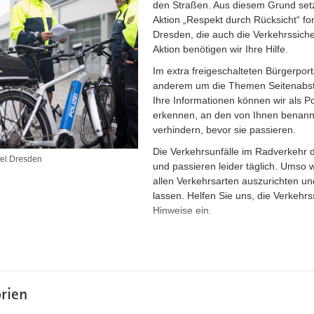
den Straßen. Aus diesem Grund setzt
Aktion „Respekt durch Rücksicht“ fo
Dresden, die auch die Verkehrssiche
Aktion benötigen wir Ihre Hilfe.
Im extra freigeschalteten Bürgerpor
anderem um die Themen Seitenabsta
Ihre Informationen können wir als P
erkennen, an den von Ihnen benannt
verhindern, bevor sie passieren.
Die Verkehrsunfälle im Radverkehr 
fel Dresden
und passieren leider täglich. Umso w
allen Verkehrsarten auszurichten und
lassen. Helfen Sie uns, die Verkehrs
Hinweise ein.
Erfassen Sie Ihre Meldung bitte ü
Bitte beachten Sie:
Wenn Sie stra
bekannte oder auch unbekannte P
das Onlineportal unter dem
rien
Link
https://www.polizei.sachsen.d
die dort genannten Hinweise ode