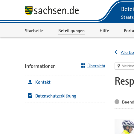
Betei
Staats
Portalnavigation
Startseite
Beteiligungen
Hilfe
Porta
Alle Be
Informationen
Übersicht
Meldev
Resp
Kontakt
Datenschutzerklärung
Status
Beend