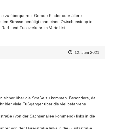
sse zu überqueren. Gerade Kinder oder ältere 
tten Strasse benötigt man einen Zwischenstopp in 
 Rad- und Fussverkehr im Vorteil ist.
Zeitpunkt des Erstellens
Zeitpunkt des Erstellens
Zur Äußerung
12. Juni 2021
n sicher über die Straße zu kommen. Besonders, da 
hr hier viele Fußgänger über die viel befahrene 
straße (von der Sachsenallee kommend) links in die 
ahrer von der Dürerstraße links in die Güntzstraße 