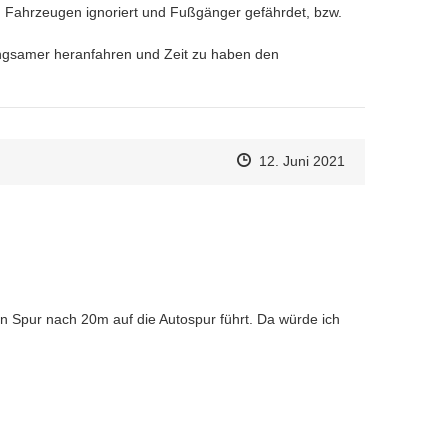
 Fahrzeugen ignoriert und Fußgänger gefährdet, bzw. 
ngsamer heranfahren und Zeit zu haben den 
Zeitpunkt des Erstellens
Zeitpunkt des Erstellens
Zur Äußerung
12. Juni 2021
n Spur nach 20m auf die Autospur führt. Da würde ich 