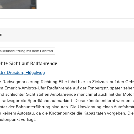
m
egorie
raßenbenutzung mit dem Fahrrad
chte Sicht auf Radfahrende
157 Dresden, Flügelweg
te Radwegmarkierung Richtung Elbe führt hier im Zickzack auf den Geh
m Emerich-Ambros-Ufer Radfahrende auf der Tonbergstr. später sehen.
nd schlechter Sicht stehen Autofahrende manchmal auch mit der Motorh
ne radwegbreite Sperrfläche aufmarkiert. Diese könnte entfernt werden,
nter der Bahnunterführung hindurch. Die Umwidmung eines Autofahrst
zu keinem Autostau, da die Knotenpunkte die Kapazitäten vorgeben. Die 
otenpunkt vorliegt.