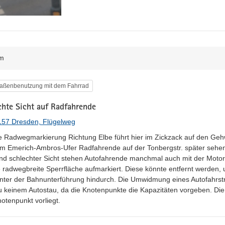
m
egorie
raßenbenutzung mit dem Fahrrad
chte Sicht auf Radfahrende
157 Dresden, Flügelweg
te Radwegmarkierung Richtung Elbe führt hier im Zickzack auf den Geh
m Emerich-Ambros-Ufer Radfahrende auf der Tonbergstr. später sehen.
nd schlechter Sicht stehen Autofahrende manchmal auch mit der Motorh
ne radwegbreite Sperrfläche aufmarkiert. Diese könnte entfernt werden,
nter der Bahnunterführung hindurch. Die Umwidmung eines Autofahrst
zu keinem Autostau, da die Knotenpunkte die Kapazitäten vorgeben. Die 
otenpunkt vorliegt.