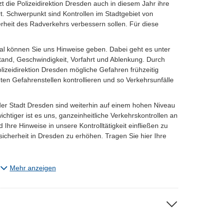
 die Polizeidirektion Dresden auch in diesem Jahr ihre
rt. Schwerpunkt sind Kontrollen im Stadtgebiet von
rheit des Radverkehrs verbessern sollen. Für diese
tal können Sie uns Hinweise geben. Dabei geht es unter
nd, Geschwindigkeit, Vorfahrt und Ablenkung. Durch
olizeidirektion Dresden mögliche Gefahren frühzeitig
en Gefahrenstellen kontrollieren und so Verkehrsunfälle
der Stadt Dresden sind weiterhin auf einem hohen Niveau
ichtiger ist es uns, ganzeinheitliche Verkehrskontrollen an
 Ihre Hinweise in unsere Kontrolltätigkeit einfließen zu
sicherheit in Dresden zu erhöhen. Tragen Sie hier Ihre
ber die Schaltfläche "Ihre Meldung" unter der Karte.
Mehr anzeigen
fbare oder ordnungswidrige Handlungen gegen
ersonen anzeigen möchten, nutzen Sie bitte hierzu
e/onlinewache/onlinewache.aspx
und beachten Sie bitte
r wenden Sie sich an die nächstgelegene