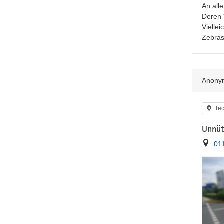
An all
Deren 
Vielle
Zebras
Anony
Kat
Tec
Unnüt
Ort
01