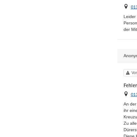
Ort
01
Leider
Person
der Mit
Anony
Kat
Vor
Fehle
Ort
01
An der
ihr ein
Kreuzu
Zu all
Dürerst
Diese K