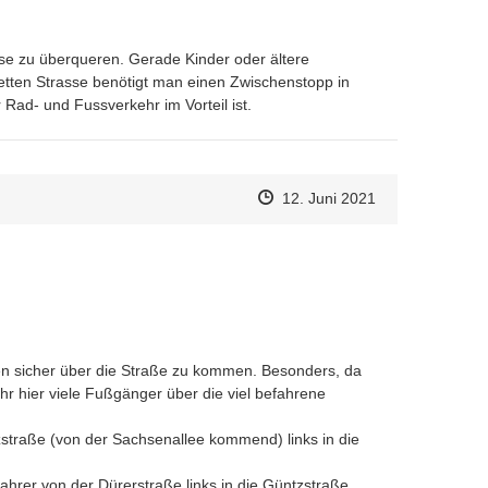
sse zu überqueren. Gerade Kinder oder ältere 
tten Strasse benötigt man einen Zwischenstopp in 
 Rad- und Fussverkehr im Vorteil ist.
Zeitpunkt des Erstellens
Zeitpunkt des Erstellens
Zur Äußerung
12. Juni 2021
n sicher über die Straße zu kommen. Besonders, da 
hr hier viele Fußgänger über die viel befahrene 
straße (von der Sachsenallee kommend) links in die 
ahrer von der Dürerstraße links in die Güntzstraße 