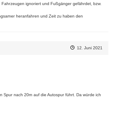
 Fahrzeugen ignoriert und Fußgänger gefährdet, bzw. 
ngsamer heranfahren und Zeit zu haben den 
Zeitpunkt des Erstellens
Zeitpunkt des Erstellens
Zur Äußerung
12. Juni 2021
n Spur nach 20m auf die Autospur führt. Da würde ich 