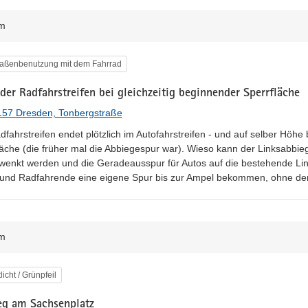
m
egorie
raßenbenutzung mit dem Fahrrad
er Radfahrstreifen bei gleichzeitig beginnender Sperrfläche
157 Dresden, Tonbergstraße
fahrstreifen endet plötzlich im Autofahrstreifen - und auf selber Höhe b
läche (die früher mal die Abbiegespur war). Wieso kann der Linksabbiege
wenkt werden und die Geradeausspur für Autos auf die bestehende Li
und Radfahrende eine eigene Spur bis zur Ampel bekommen, ohne den
m
egorie
licht / Grünpfeil
g am Sachsenplatz