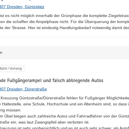
307 Dresden, Güntzplatz
 ist es nicht möglich innerhalb der Grünphase die komplette Ziegelstra
en die schaffen die Ampelphase nicht. Für die Überquerung der komple
te der Strasse. Hier ist eindeutig Handlungsbedarf notwendig damit der
m
egorie
fahrt / Vorrang
nde Fußgängerampel und falsch abbiegende Autos
307 Dresden, Dürerstraße
 Kreuzung Güntzstraße/Dürerstraße fehlen für Fußgänger Möglichkeite
e Haltestelle, eine Schule, Hochschule und ein Altenheim sind, so dass i
ng müssen.

em Übel biegen auch zahlreiche Autos und Fahrradfahrer von der Güntz
raße ein, was laut Zwangspfeil aber verboten ist.

reuzung ist sehr unübersichtlich und es ist auch sehr schwer, als Autof