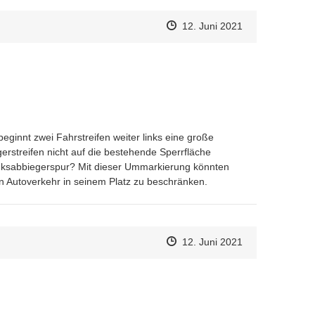
Zeitpunkt des Erstellens
Zeitpunkt des Erstellens
Zur Äußerung
12. Juni 2021
eginnt zwei Fahrstreifen weiter links eine große 
rstreifen nicht auf die bestehende Sperrfläche 
nksabbiegerspur? Mit dieser Ummarkierung könnten 
 Autoverkehr in seinem Platz zu beschränken.
Zeitpunkt des Erstellens
Zeitpunkt des Erstellens
Zur Äußerung
12. Juni 2021