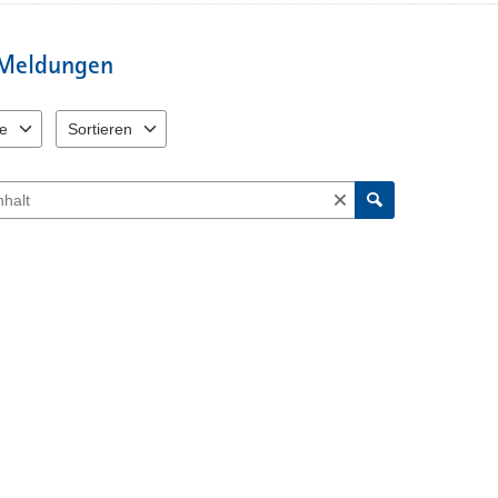
Polizeidienststelle! Das Bürgerpor
vorgesehen! Für Anzeigen, die Sie
Meldungen
senden, kann keine sofortige Bea
e
Sortieren
 verfügbar. Benutzen Sie "Pfeiltaste oben" und "Pfeiltaste unten" zum N
2 Einträge verfügbar. Benutzen Sie "Pfeiltaste oben" und "Pfeil
ch Meldungen und Kommentaren