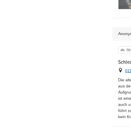
Anony
Kat
St
Schle
Ort
01
Die al
aus de
Aufgru
ist ei
auch u
führt 
kein Kn