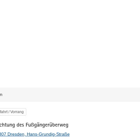
m
egorie
fahrt / Vorrang
chtung des Fußgängerüberweg
307 Dresden, Hans-Grundig-Straße