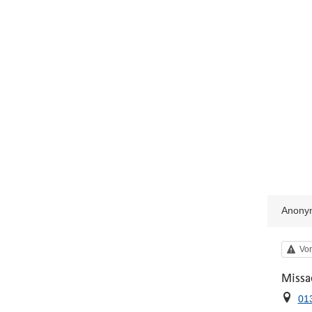
Anony
Kat
Vor
Missa
Ort
01