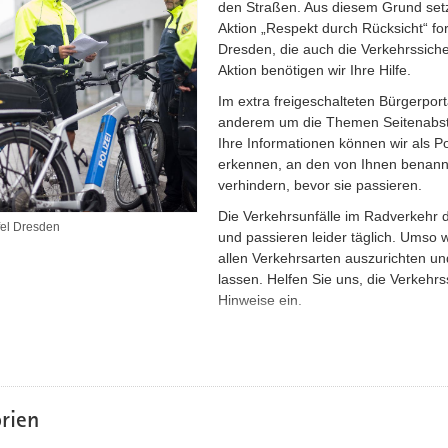
den Straßen. Aus diesem Grund setzt
Aktion „Respekt durch Rücksicht“ fo
Dresden, die auch die Verkehrssiche
Aktion benötigen wir Ihre Hilfe.
Im extra freigeschalteten Bürgerpor
anderem um die Themen Seitenabsta
Ihre Informationen können wir als P
erkennen, an den von Ihnen benannt
verhindern, bevor sie passieren.
Die Verkehrsunfälle im Radverkehr 
fel Dresden
und passieren leider täglich. Umso w
allen Verkehrsarten auszurichten und
lassen. Helfen Sie uns, die Verkehrs
Hinweise ein.
Erfassen Sie Ihre Meldung bitte ü
Bitte beachten Sie:
Wenn Sie stra
bekannte oder auch unbekannte P
das Onlineportal unter dem
rien
Link
https://www.polizei.sachsen.d
die dort genannten Hinweise ode