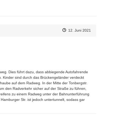
Zeitpunkt des Erstellens
Zeitpunkt des Erstellens
Zur Äußerung
12. Juni 2021
weg. Dies führt dazu, dass abbiegende Autofahrende 
 Kinder sind durch das Brückengeländer verdeckt 
aube auf dem Radweg. In der Mitte der Tonbergstr. 
 um den Radverkehr sicher auf der Straße zu führen, 
reifens zu einem Radweg unter der Bahnunterführung 
Hamburger Str. ist jedoch untertunnelt, sodass gar 