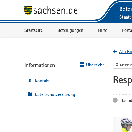
Betei
Staats
Portalnavigation
Startseite
Beteiligungen
Hilfe
Porta
Alle Be
Informationen
Übersicht
Meldev
Resp
Kontakt
Datenschutzerklärung
Status
Beend