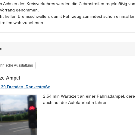
en Achsen des Kreisverkehres werden die Zebrastreifen regelmäßig von
Vorrang genommen.

icht helfen Bremsschwellen, damit Fahrzeug zumindest schon einmal la
treifen wahrzunehmen.
m
egorie
hnische Ausstattung
ze Ampel
139 Dresden, Rankestraße
2,54 min Wartezeit an einer Fahrradampel, dere
auch auf der Autofahrbahn fahren.