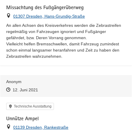
Missachtung des Fußgängerüberweg
Ort
01307 Dresden, Hans-Grundig-Straße
An allen Achsen des Kreisverkehres werden die Zebrastreifen 
regelmäßig von Fahrzeugen ignoriert und Fußgänger 
gefährdet, bzw. Deren Vorrang genommen.

Vielleicht helfen Bremsschwellen, damit Fahrzeug zumindest 
schon einmal langsamer heranfahren und Zeit zu haben den 
Zebrastreifen wahrzunehmen.
Anonym
Zeitpunkt des Erstellens
Zeitpunkt des Erstellens
Zur Äußerung
12. Juni 2021
Kategorie
Technische Ausstattung
Unnütze Ampel
Ort
01139 Dresden, Rankestraße