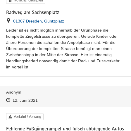
Rotlicht / Grünpfeil
Radweg am Sachsenplatz
Ort
01307 Dresden, Güntzplatz
Leider ist es nicht möglich innerhalb der Grünphase die 
komplette Ziegelstrasse zu überqueren. Gerade Kinder oder 
ältere Personen die schaffen die Ampelphase nicht. Für die 
Überquerung der kompletten Strasse benötigt man einen 
Zwischenstopp in der Mitte der Strasse. Hier ist eindeutig 
Handlungsbedarf notwendig damit der Rad- und Fussverkehr 
im Vorteil ist.
Anonym
Zeitpunkt des Erstellens
Zeitpunkt des Erstellens
Zur Äußerung
12. Juni 2021
Kategorie
Vorfahrt / Vorrang
Fehlende Fußgängerampel und falsch abbiegende Autos