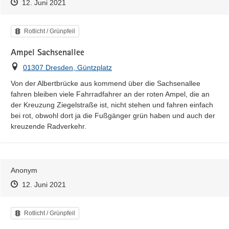
Zeitpunkt des Erstellens
Zeitpunkt des Erstellens
Zur Äußerung
12. Juni 2021
Kategorie
Rotlicht / Grünpfeil
Ampel Sachsenallee
Ort
01307 Dresden, Güntzplatz
Von der Albertbrücke aus kommend über die Sachsenallee 
fahren bleiben viele Fahrradfahrer an der roten Ampel, die an 
der Kreuzung Ziegelstraße ist, nicht stehen und fahren einfach 
bei rot, obwohl dort ja die Fußgänger grün haben und auch der 
kreuzende Radverkehr.
Anonym
Zeitpunkt des Erstellens
Zeitpunkt des Erstellens
Zur Äußerung
12. Juni 2021
Kategorie
Rotlicht / Grünpfeil