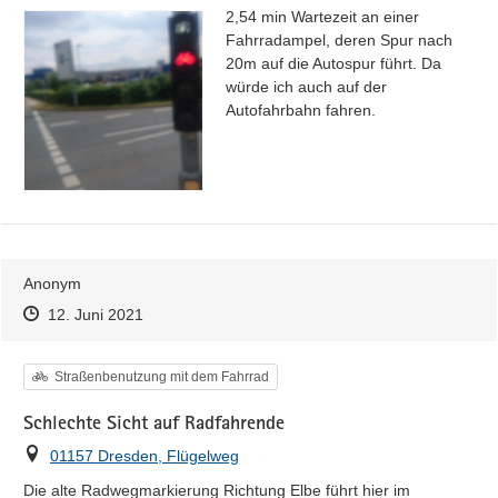
2,54 min Wartezeit an einer 
Fahrradampel, deren Spur nach 
20m auf die Autospur führt. Da 
würde ich auch auf der 
Autofahrbahn fahren.
Anonym
Zeitpunkt des Erstellens
Zeitpunkt des Erstellens
Zur Äußerung
12. Juni 2021
Kategorie
Straßenbenutzung mit dem Fahrrad
Schlechte Sicht auf Radfahrende
Ort
01157 Dresden, Flügelweg
Die alte Radwegmarkierung Richtung Elbe führt hier im 