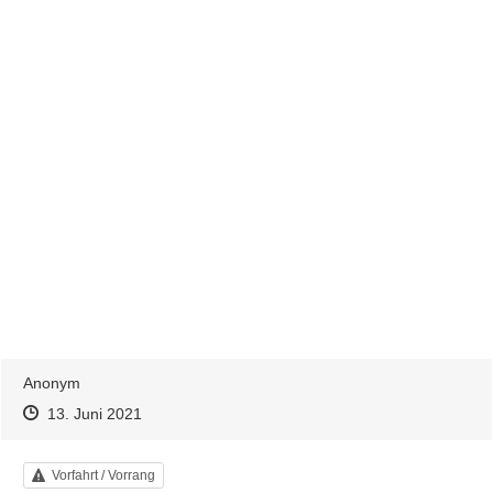
Anonym
Zeitpunkt des Erstellens
Zeitpunkt des Erstellens
Zur Äußerung
13. Juni 2021
Kategorie
Vorfahrt / Vorrang