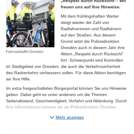
„Respekt durch Rücksicht“- Wir
freuen uns auf Ihre Hinweise.
Mit dem frühlingshaften Wetter
steigt wieder die Zahl von
Radfahrerinnen und Radfahrern
auf den Straßen. Aus diesem
Grund setzt die Polizeidirektion
Dresden auch in diesem Jahr ihre
Fahrradstaffel Dresden
Aktion „Respekt durch Rücksicht“
fort. Schwerpunkt sind Kontrollen
im Stadtgebiet von Dresden, die auch die Verkehrssicherheit
des Radverkehrs verbessern sollen. Für diese Aktion benötigen
wir Ihre Hilfe.
Im extra freigeschalteten Bürgerportal können Sie uns Hinweise
geben. Dabei geht es unter anderem um die Themen
Seitenabstand, Geschwindigkeit, Vorfahrt und Ablenkung. Durch
Ihre Informationen können wir als Polizeidirektion Dresden
mögliche Gefahren frühzeitig erkennen, an den von Ihnen
Mehr anzeigen
benannten Gefahrenstellen kontrollieren und so Verkehrsunfälle
verhindern, bevor sie passieren.