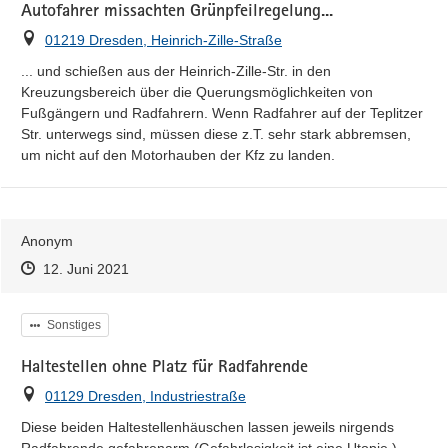
Autofahrer missachten Grünpfeilregelung...
Ort
01219 Dresden, Heinrich-Zille-Straße
... und schießen aus der Heinrich-Zille-Str. in den 
Kreuzungsbereich über die Querungsmöglichkeiten von 
Fußgängern und Radfahrern. Wenn Radfahrer auf der Teplitzer 
Str. unterwegs sind, müssen diese z.T. sehr stark abbremsen, 
um nicht auf den Motorhauben der Kfz zu landen.
Anonym
Zeitpunkt des Erstellens
Zeitpunkt des Erstellens
Zur Äußerung
12. Juni 2021
Kategorie
Sonstiges
Haltestellen ohne Platz für Radfahrende
Ort
01129 Dresden, Industriestraße
Diese beiden Haltestellenhäuschen lassen jeweils nirgends 
Radfahrende gefahrenarm (Gefahrlosigkeit ist eine Utopie.) 