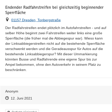
Endender Radfahrstreifen bei gleichzeitig beginnender
Sperrfläche
Ort
01157 Dresden, Tonbergstraße
Der Radfahrstreifen endet plötzlich im Autofahrstreifen - und auf 
selber Höhe beginnt zwei Fahrstreifen weiter links eine große 
Sperrfläche (die früher mal die Abbiegespur war). Wieso kann 
der Linksabbiegerstreifen nicht auf die bestehende Sperrfläche 
verschwenkt werden und die Geradeausspur für Autos auf die 
bestehende Linksabbiegerspur? Mit dieser Ummarkierung 
könnten Busse und Radfahrende eine eigene Spur bis zur 
Ampel bekommen, ohne den Autoverkehr in seinem Platz zu 
beschränken.
Anonym
Zeitpunkt des Erstellens
Zeitpunkt des Erstellens
Zur Äußerung
12. Juni 2021
Kategorie