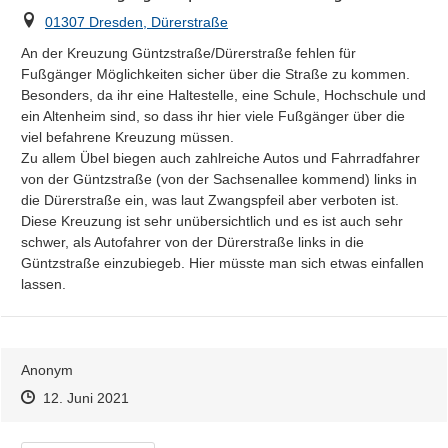
Ort
01307 Dresden, Dürerstraße
An der Kreuzung Güntzstraße/Dürerstraße fehlen für 
Fußgänger Möglichkeiten sicher über die Straße zu kommen. 
Besonders, da ihr eine Haltestelle, eine Schule, Hochschule und 
ein Altenheim sind, so dass ihr hier viele Fußgänger über die 
viel befahrene Kreuzung müssen.

Zu allem Übel biegen auch zahlreiche Autos und Fahrradfahrer 
von der Güntzstraße (von der Sachsenallee kommend) links in 
die Dürerstraße ein, was laut Zwangspfeil aber verboten ist.

Diese Kreuzung ist sehr unübersichtlich und es ist auch sehr 
schwer, als Autofahrer von der Dürerstraße links in die 
Güntzstraße einzubiegeb. Hier müsste man sich etwas einfallen 
lassen.
Anonym
Zeitpunkt des Erstellens
Zeitpunkt des Erstellens
Zur Äußerung
12. Juni 2021