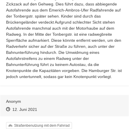
Zickzack auf den Gehweg. Dies führt dazu, dass abbiegende 
Autofahrende aus dem Emerich-Ambros-Ufer Radfahrende auf 
der Tonbergstr. später sehen. Kinder sind durch das 
Brückengeländer verdeckt Aufgrund schlechter Sicht stehen 
Autofahrende manchmal auch mit der Motorhaube auf dem 
Radweg. In der Mitte der Tonbergstr. ist eine radwegbreite 
Sperrfläche aufmarkiert. Diese könnte entfernt werden, um den 
Radverkehr sicher auf der Straße zu führen, auch unter der 
Bahnunterführung hindurch. Die Umwidmung eines 
Autofahrstreifens zu einem Radweg unter der 
Bahnunterführung führt zu keinem Autostau, da die 
Knotenpunkte die Kapazitäten vorgeben. Die Hamburger Str. ist 
jedoch untertunnelt, sodass gar kein Knotenpunkt vorliegt.
Anonym
Zeitpunkt des Erstellens
Zeitpunkt des Erstellens
Zur Äußerung
12. Juni 2021
Kategorie
Straßenbenutzung mit dem Fahrrad